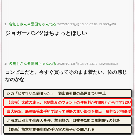
2:
2025/10/13(月) 13:56:02.86 ID:B/XIgWi0
ジョガーパンツはちょっとほしい
3:
2025/10/13(月) 14:26:23.79 ID:W8lSo4Oc
コンビニだと、今すぐ買ってそのまま着たい、位の感じ
なのかな
シカ「ヒマワリ全部喰った」 郡山布引風の高原まつり中止
【悲報】太鼓の達人、お馴染みのフォントの使用料が年間6万から年間320万
京大病院、脳腫瘍摘出手術で誤って腫瘍の無い部位を摘出 脳幹など損傷受け
北海道江別大学生殺人事件、主犯格の川口被告(19)に無期懲役の判決
【動画】熊本地震発生時の手術室の様子が公開される