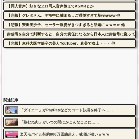
【同人音声】好きなヱロ同人音声教えてASMRとか
【悲報】グレタさん、デモ中に捕まる→ご満悦すぎて草wwwww 他
【悲報】安田美沙子、セーラー服姿がきつすぎると話題にｗｗｗｗ 他
赤信号を自分で判断すると、自分の責任になるから日本人は赤信号に従ってい
【悲報】東科大医学部卒の美人YouTuber、直美で炎上・・・ 他
関連記事
「ダイエー」がPayPayなどのコード決済を終了へ……
「鶏むね肉」がいつの間にかこんなことに……
楽天モバイル契約800万回線超え、株価が凄いｗｗｗ