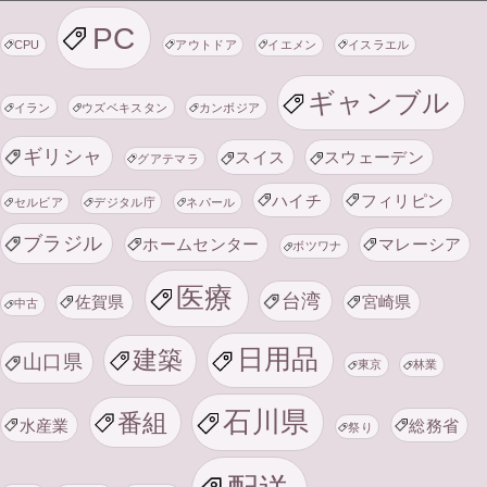
PC
CPU
アウトドア
イエメン
イスラエル
ギャンブル
イラン
ウズベキスタン
カンボジア
ギリシャ
スイス
スウェーデン
グアテマラ
ハイチ
フィリピン
セルビア
デジタル庁
ネパール
ブラジル
ホームセンター
マレーシア
ボツワナ
医療
台湾
佐賀県
宮崎県
中古
日用品
建築
山口県
東京
林業
石川県
番組
水産業
総務省
祭り