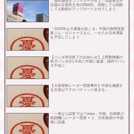
「国民感情をコントロールせよ」問題発言が
話題の立憲民主党の岡田氏、削除しても削除
しても動画がアップロードされてしまう…
「2026年は大暴落が起こる」中国の御用投資
家ジム・ロジャーズさん、一か八か日本凋落
を予言してしまう
【パンダ外交終了のお知らせ】上野動物園の
双子パンダが1月末に中国に返還…国内でパン
ダ不在に
【火器管制レーダー照射事件】中国を擁護す
る主張がアクロバティック過ぎる…
「一発なら誤射では？www」中国、自衛隊の
戦闘機にレーダー照射 × ２、日本政府が中国
側に抗議