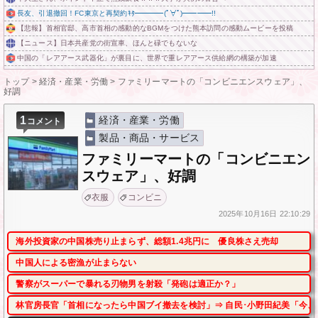
長友、引退撤回！FC東京と再契約ｷﾀ━━━━(ﾟ∀ﾟ)━━━━!!
【悲報】首相官邸、高市首相の感動的なBGMをつけた熊本訪問の感動ムービーを投稿
【ニュース】日本共産党の街宣車、ほんと碌でもないな
中国の「レアアース武器化」が裏目に、世界で重レアアース供給網の構築が加速
トップ
>
経済・産業・労働
>
ファミリーマートの「コンビニエンスウェア」、
好調
1
経済・産業・労働
コメント
製品・商品・サービス
ファミリーマートの「コンビニエン
スウェア」、好調
衣服
コンビニ
2025年
10月16日
22:10:29
海外投資家の中国株売り止まらず、総額1.4兆円に 優良株さえ売却
中国人による密漁が止まらない
警察がスーパーで暴れる刃物男を射殺「発砲は適正か？」
林官房長官「首相になったら中国ブイ撤去を検討」⇒ 自民･小野田紀美「今、