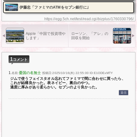
伊藤忠「ファミマのATMをセブン銀行に｣
https://egg.5ch.net/test/read.cgi/bizplus/1760330796/
Apple「中国で投資増や
ローソン、「アレ」の
します」
回収を開始
1
コメント
1.
憂国の名無士
名前:
投稿日:2025/10/16(木) 22:55:00
ID:E1ODExMTY
ジムで使うフェイスタオル忘れてファミマで間に合わせに買ったら、
これが結構良かった。表ネイビー、裏白のやつ。
適度に厚みがあり柔らかい。セブンのより良かった。
返信