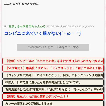
ユニクロがやるべきなのに
27:
2025/10/14(火) 00:00:12.43 ID:zcg6VVVV
コンビニに来ていく服がない(´・ω・｀)
この記事のURLとタイトルをコピーする
【悲報】ワンピースの「ニカニカの実」を未だに受け入れられてない奴ｗｗｗ
【50％還元！】集英社『リアル』『ドッグスレッド』『新テニスの王子様』など
【ジャングリア沖縄】「ロイヤルチケット」発売、アトラクション優先案内、ソ
韓国人「日本で道に迷ったら無料案内所に行けばOKです」
百田夏菜子との結婚2年堂本剛、印象ガラリな姿に「匂わせなの？」※私の本
【開幕】尾丸ポルカが挑む禁断のデスゲーム！？
カレーの価値を1000万倍にする方法