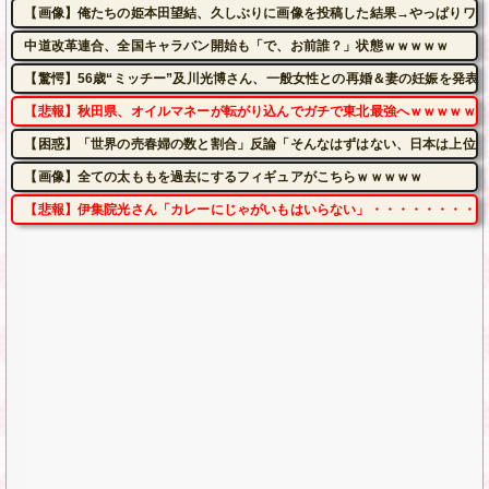
【画像】俺たちの姫本田望結、久しぶりに画像を投稿した結果→やっぱりワイらの姫だった
中道改革連合、全国キャラバン開始も「で、お前誰？」状態ｗｗｗｗｗ
【驚愕】56歳“ミッチー”及川光博さん、一般女性との再婚＆妻の妊娠を発表
【悲報】秋田県、オイルマネーが転がり込んでガチで東北最強へｗｗｗｗｗｗ
【困惑】「世界の売春婦の数と割合」反論「そんなはずはない、日本は上位な
【画像】全ての太ももを過去にするフィギュアがこちらｗｗｗｗｗ
【悲報】伊集院光さん「カレーにじゃがいもはいらない」・・・・・・・・・