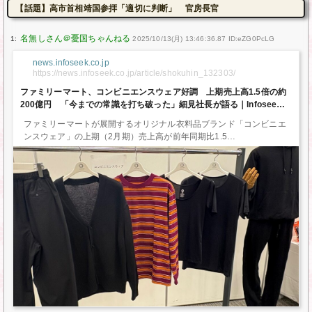
【話題】高市首相靖国参拝「適切に判断」 官房長官
1:
2025/10/13(月) 13:46:36.87 ID:eZG0PcLG
news.infoseek.co.jp
https://news.infoseek.co.jp/article/shokuhin_132303/
ファミリーマート、コンビニエンスウェア好調 上期売上高1.5倍の約
200億円 「今までの常識を打ち破った」細見社長が語る｜Infoseekニ
ュース
ファミリーマートが展開するオリジナル衣料品ブランド「コンビニエ
ンスウェア」の上期（2月期）売上高が前年同期比1.5