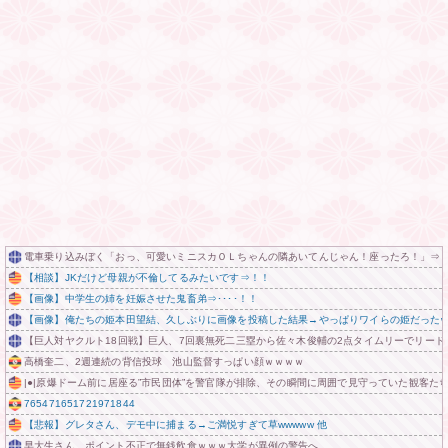
電車乗り込みぼく「おっ、可愛いミニスカＯＬちゃんの隣あいてんじゃん！座ったろ！」⇒
【相談】JKだけど母親が不倫してるみたいです⇒！！
【画像】中学生の姉を妊娠させた鬼畜弟⇒････！！
【画像】俺たちの姫本田望結、久しぶりに画像を投稿した結果→やっぱりワイらの姫だったw w w w 
【巨人対ヤクルト18回戦】巨人、7回裏無死二三塁から佐々木俊輔の2点タイムリーでリード
高橋奎二、2週連続の背信投球 池山監督すっぱい顔ｗｗｗｗ
|●|原爆ドーム前に居座る”市民団体”を警官隊が排除、その瞬間に周囲で見守っていた観客た
765471651721971844
【悲報】グレタさん、デモ中に捕まる→ご満悦すぎて草wwwww 他
早大生さん、ポイント不正で無銭飲食ｗｗｗ大学が異例の警告へ