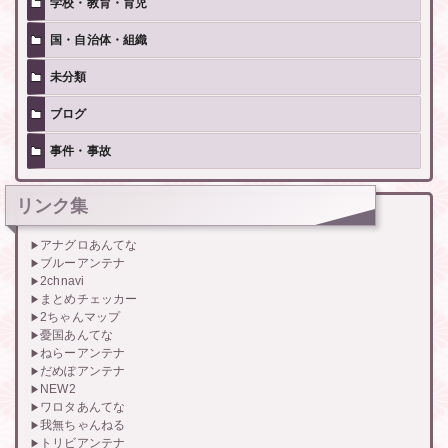
学校・教育・育児
国・自治体・組織
未分類
ブログ
事件・事故
リンク集
アナグロあんてな
ブルーアンテナ
2chnavi
まとめチェッカー
2ちゃんマップ
憂国あんてな
ねらーアンテナ
だめぽアンテナ
NEW2
ワロタあんてな
我無ちゃんねる
トリビアンテナ