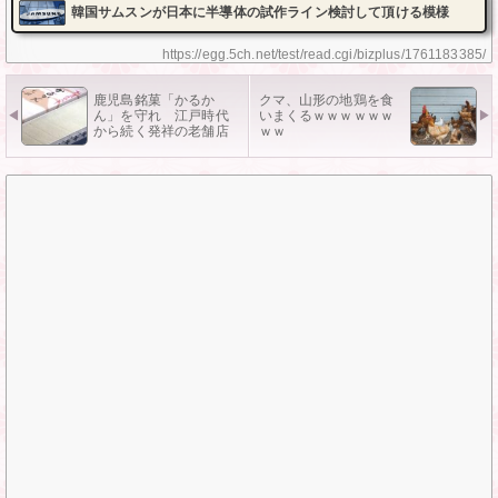
韓国サムスンが日本に半導体の試作ライン検討して頂ける模様
https://egg.5ch.net/test/read.cgi/bizplus/1761183385/
鹿児島銘菓「かるか
クマ、山形の地鶏を食
ん」を守れ 江戸時代
いまくるｗｗｗｗｗｗ
から続く発祥の老舗店
ｗｗ