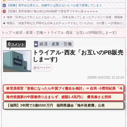
【画像】田中みな実さん、妊娠中とは思えないヒール姿で登場してしまう
【悲報】高市首相の“個人的なSNS投稿”で習近平ブチギレ説ｗｗｗｗｗ
海外「日本なんて行くんじゃなかった…」 日本を知ってしまったディズニー信者、帰国後『
韓国人「何故平和な江戸時代も日本人がチョンマゲをしていたのか、その驚くべき理由がこ
トップ
>
経済・産業・労働
>
トライアル･西友「お互いのPB販売しまーす)
0
経済・産業・労働
コメント
トライアル･西友「お互いのPB販売
しまーす)
スーパー
2025年
10月23日
21:10:24
林官房長官「首相になったら中国ブイ撤去を検討」⇒ 自民･小野田紀美「今、
海外投資家の中国株売り止まらず、総額1.4兆円に 優良株さえ売却
【福岡】3年間で2億6500万円 福岡県議会「海外視察費」公表