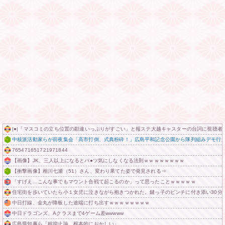
|●|「マスコミの立ち位置の勘違いっぷりがすごい」と報ステ大越キャスターの台詞に視聴
中核派活動家らが前夜集会「高市打倒、式典粉砕！」広島平和記念公園から隊列組みデモ行進
765471651721971844
【画像】JK、三人以上になるとパ●ツ気にしなくなる法則ｗｗｗｗｗｗｗｗ
【衝撃画像】相川七瀬（51）さん、変わり果てた姿で発見される⇒
「すげえ…こんな事でもマウント合戦て起こるのか」って思ったことｗｗｗｗｗ
住宅街を歩いていたら小１女児に泣きながら抱きつかれた。鍵っ子のピンチに付き添い30分
中日打線、金丸が降板した途端に打ち出すｗｗｗｗｗｗｗｗ
中日ドラゴンズ、Aクラスまで4ゲーム差wwwww
広島県知事ら「核抑止論、根本的におかしい」