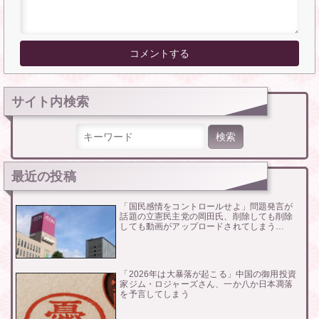
サイト内検索
検索:
最近の投稿
「国民感情をコントロールせよ」問題発言が
話題の立憲民主党の岡田氏、削除しても削除
しても動画がアップロードされてしまう…
「2026年は大暴落が起こる」中国の御用投資
家ジム・ロジャーズさん、一か八か日本凋落
を予言してしまう