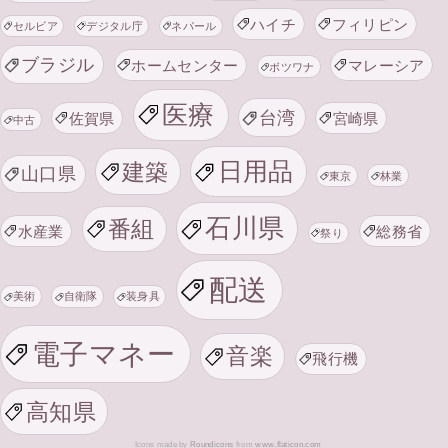
ハイチ
フィリピン
セルビア
デジタル庁
ネパール
ブラジル
ホームセンター
マレーシア
ボツワナ
医療
台湾
佐賀県
宮崎県
中古
日用品
建築
山口県
東京
林業
石川県
番組
水産業
総務省
祭り
配送
美術
自衛隊
装身具
電子マネー
音楽
飛行機
高知県
Icons made by
Roundicons
from
www.flaticon.com