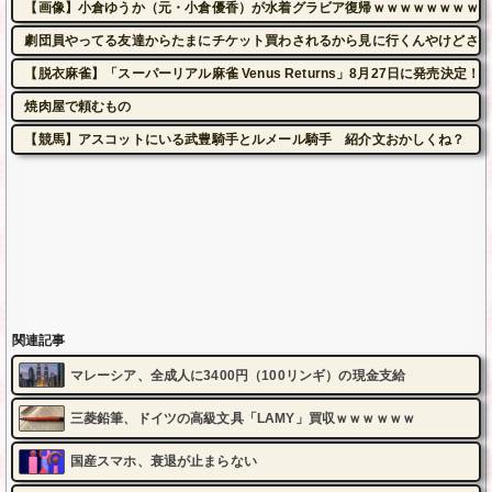
【画像】小倉ゆうか（元・小倉優香）が水着グラビア復帰ｗｗｗｗｗｗｗｗｗ
劇団員やってる友達からたまにチケット買わされるから見に行くんやけどさ・
【脱衣麻雀】「スーパーリアル麻雀 Venus Returns」8月27日に発売決定！
焼肉屋で頼むもの
【競馬】アスコットにいる武豊騎手とルメール騎手 紹介文おかしくね？
関連記事
マレーシア、全成人に3400円（100リンギ）の現金支給
三菱鉛筆、ドイツの高級文具「LAMY」買収ｗｗｗｗｗｗ
国産スマホ、衰退が止まらない