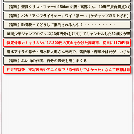
【悲報】聖隷クリストファーの150km左腕・高部くん、10奪三振自責点0で
【悲報】バカ「アジフライうめー」ワイ「ほーい（ケチャップ取り上げる）」
【悲報】独身税ってどうして批判されるんや？・・・・・・・・・
週間少年ジャンプのグッズ(43億円分)を注文してキャンセルした32歳女が逮
特定外来カミキリムシに1匹300円の賞金をかけた高崎市、初日に1170匹持
清水アキラの息子・清水良太郎さん死去で、落語家・柳家小はだが「いじめ」
【悲報】みい山の作者、自分の過去を消しまくる
押井守監督「実写映画やアニメ版で『原作通りでよかった』なんて感想は原作