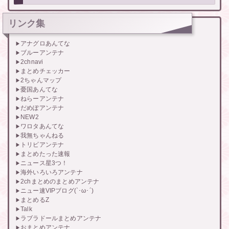
リンク集
アナグロあんてな
ブルーアンテナ
2chnavi
まとめチェッカー
2ちゃんマップ
憂国あんてな
ねらーアンテナ
だめぽアンテナ
NEW2
ワロタあんてな
我無ちゃんねる
トリビアンテナ
まとめたった速報
ニュース星3つ！
海外いろいろアンテナ
2chまとめのまとめアンテナ
ニュー速VIPブログ(`･ω･´)
まとめるZ
Talk
ラブラドールまとめアンテナ
おまとめアンテナ