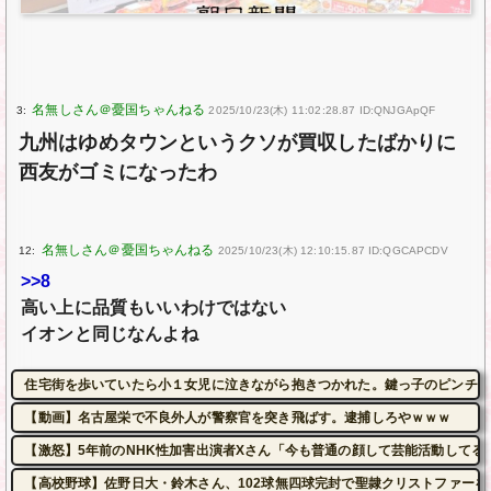
3:
2025/10/23(木) 11:02:28.87 ID:QNJGApQF
九州はゆめタウンというクソが買収したばかりに
西友がゴミになったわ
12:
2025/10/23(木) 12:10:15.87 ID:QGCAPCDV
>>8
高い上に品質もいいわけではない
イオンと同じなんよね
住宅街を歩いていたら小１女児に泣きながら抱きつかれた。鍵っ子のピンチに
【動画】名古屋栄で不良外人が警察官を突き飛ばす。逮捕しろやｗｗｗ
【激怒】5年前のNHK性加害出演者Xさん「今も普通の顔して芸能活動してる
【高校野球】佐野日大・鈴木さん、102球無四球完封で聖隷クリストファーを