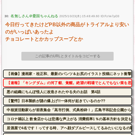
30:
2025/10/23(木) 15:48:49.60 ID:FzVe7pD3
今日行ってきたけどPB以外の商品がトライアルより安い
のがいっぱいあったよ
チョコレートとかカップスープとか
この記事のURLとタイトルをコピーする
【画像】漫画家・桂正和、最新のパンツ＆お尻のイラスト投稿にネット衝撃「
【速報】「キングダム」の河了貂、覚醒。絶望の戦場でとんでもない策を思い
悪の組織にちんぽ怪人に改造されたやる夫のお話 第4話
【驚愕】日本製鉄が謎の爆上げ!!一体何が起きているのか??
中核派活動家らが前夜集会「高市打倒、式典粉砕！」広島平和記念公園から隊
コロナ禍以上 飲食店からは悲痛な声上がる 消費税率1％の基本方針を決定も…
居酒屋で4名です！ってする時、アヘ顔ダブルピースしてるみたいになるの恥