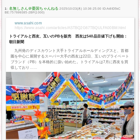
1:
2025/10/23(木) 10:36:25.00 ID:At8lD5kC
BE:757699385-2BP(1000)
www.asahi.com
https://www.asahi.com/articles/ASTBQ2G67TBQULFA00BM.html
トライアルと西友、互いのPBを販売 西友は540品目値下げも開始：
朝日新聞
九州発のディスカウント大手トライアルホールディングスと、首都
圏を中心に展開するスーパー大手の西友は22日、互いのプライベート
ブランド（PB）を本格的に扱い始めた。トライアルは7月に西友を買
収しており…