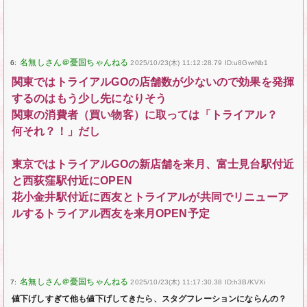
6:
2025/10/23(木) 11:12:28.79 ID:u8GwrNb1
関東ではトライアルGOの店舗数が少ないので効果を発揮
するのはもう少し先になりそう
関東の消費者（買い物客）に取っては「トライアル？
何それ？！」だし
東京ではトライアルGOの新店舗を来月、富士見台駅付近
と西荻窪駅付近にOPEN
花小金井駅付近に西友とトライアルが共同でリニューア
ルするトライアル西友を来月OPEN予定
7:
2025/10/23(木) 11:17:30.38 ID:h3B/KVXi
値下げしすぎて他も値下げしてきたら、スタグフレーションにならんの？