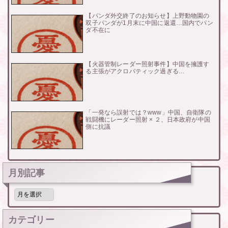
【パンダ外交終了のお知らせ】上野動物園の
双子パンダが1月末に中国に返還…国内でパン
ダ不在に
【火器管制レーダー照射事件】中国を擁護す
る主張がアクロバティック過ぎる…
「一発なら誤射では？www」中国、自衛隊の
戦闘機にレーダー照射 × ２、日本政府が中国
側に抗議
月別記事
月
別
記
事
カテゴリー