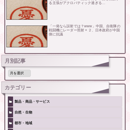
る主張がアクロバティック過ぎる…
「一発なら誤射では？www」中国、自衛隊の
戦闘機にレーダー照射 × ２、日本政府が中国
側に抗議
月別記事
月
別
記
事
カテゴリー
製品・商品・サービス
自然・生物
都市・地域