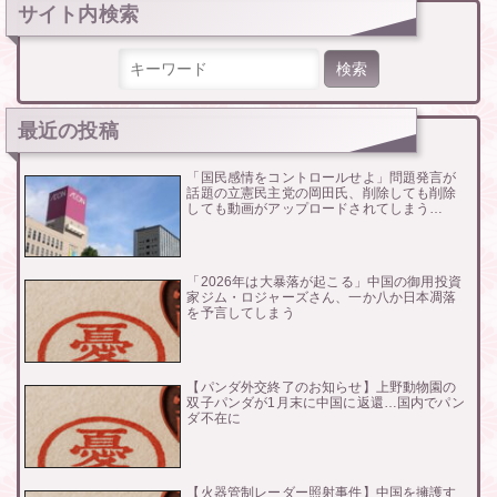
ー
サイト内検索
シ
ョ
ン
検索:
最近の投稿
「国民感情をコントロールせよ」問題発言が
話題の立憲民主党の岡田氏、削除しても削除
しても動画がアップロードされてしまう…
「2026年は大暴落が起こる」中国の御用投資
家ジム・ロジャーズさん、一か八か日本凋落
を予言してしまう
【パンダ外交終了のお知らせ】上野動物園の
双子パンダが1月末に中国に返還…国内でパン
ダ不在に
【火器管制レーダー照射事件】中国を擁護す