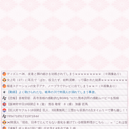
ディズニーJK、友達と脚の細さを比較されてしまうｗｗｗｗｗｗｗｗｗ （※画像あり）
女上司（27）に耳元で「ばか。役立たず。給料泥棒」って囁かれた結果ｗｗｗｗｗｗｗｗｗ
報道ステーションの女子アナ、ノーブラでテレビに出てしまうｗｗ⇒（※画像あり）
【動画】よく助けられたな。岐阜の川で外国人が溺れてしまう事故。
【悲報】首相官邸、高市首相の感動的なBGMをつけた熊本訪問の感動ムービーを投稿
【阪神対中日18回戦】8（遊） 熊谷 敬宥 8（捕） 加藤 匠馬
【巨人対ヤクルト18回戦】巨人、3回裏無死二三塁から笹原の2点タイムリーで勝ち越し！
765471651721971844
|●|韓国人「現在、日本でとんでもない進化を遂げている韓国料理がこちら…」→「これは旨いの
【速報】佐々木が1回に押し出す含む4失点で炎上 他