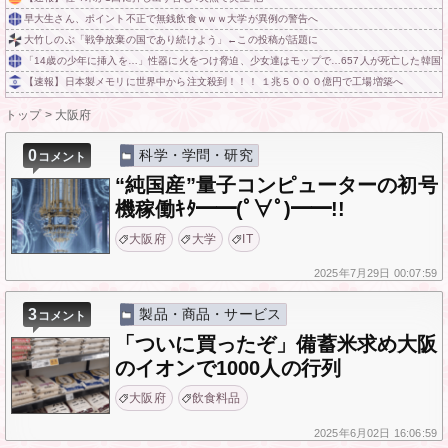
早大生さん、ポイント不正で無銭飲食ｗｗｗ大学が異例の警告へ
大竹しのぶ「戦争放棄の国であり続けよう」←この投稿が話題に
「14歳の少年に挿入を…」性器に火をつけ脅迫、少女達はモップで…657人が死亡した韓国“
【速報】日本製メモリに世界中から注文殺到！！！ １兆５０００億円で工場増築へ
トップ
>
大阪府
0
科学・学問・研究
コメント
“純国産”量子コンピューターの初号
機稼働ｷﾀ━━(ﾟ∀ﾟ)━━!!
大阪府
大学
IT
2025年
7月29日
00:07:59
3
製品・商品・サービス
コメント
「ついに買ったぞ」備蓄米求め大阪
のイオンで1000人の行列
大阪府
飲食料品
2025年
6月02日
16:06:59