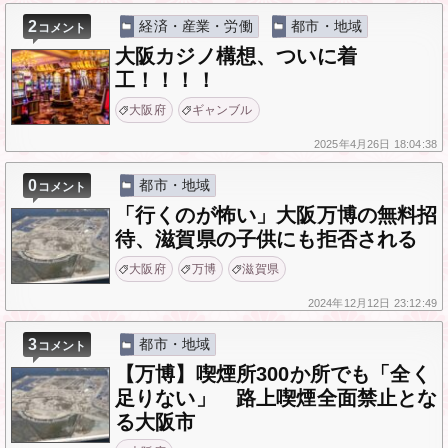
2
経済・産業・労働
都市・地域
コメント
大阪カジノ構想、ついに着
工！！！！
大阪府
ギャンブル
2025年
4月26日
18:04:38
0
都市・地域
コメント
「行くのが怖い」大阪万博の無料招
待、滋賀県の子供にも拒否される
大阪府
万博
滋賀県
2024年
12月12日
23:12:49
3
都市・地域
コメント
【万博】喫煙所300か所でも「全く
足りない」 路上喫煙全面禁止とな
る大阪市