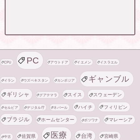
PC
CPU
アウトドア
イエメン
イスラエル
ギャンブル
イラン
ウズベキスタン
カンボジア
ギリシャ
スイス
スウェーデン
グアテマラ
ハイチ
フィリピン
セルビア
デジタル庁
ネパール
ブラジル
ホームセンター
マレーシア
ボツワナ
医療
台湾
佐賀県
宮崎県
中古