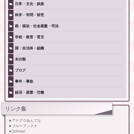
日常・文化・娯楽
科学・学問・研究
税・福祉・社会基盤・司法
学校・教育・育児
国・自治体・組織
未分類
ブログ
事件・事故
経済・産業・労働
リンク集
アナグロあんてな
ブルーアンテナ
2chnavi