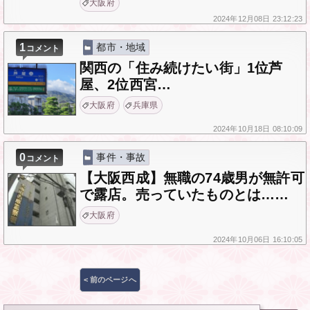
大阪府
2024年
12月08日
23:12:23
1
都市・地域
コメント
関西の「住み続けたい街」1位芦
屋、2位西宮…
大阪府
兵庫県
2024年
10月18日
08:10:09
0
事件・事故
コメント
【大阪西成】無職の74歳男が無許可
で露店。売っていたものとは……
大阪府
2024年
10月06日
16:10:05
投
< 前のページへ
稿
ナ
ビ
ゲ