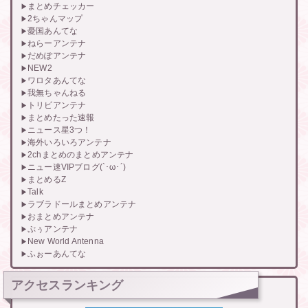
まとめチェッカー
2ちゃんマップ
憂国あんてな
ねらーアンテナ
だめぽアンテナ
NEW2
ワロタあんてな
我無ちゃんねる
トリビアンテナ
まとめたった速報
ニュース星3つ！
海外いろいろアンテナ
2chまとめのまとめアンテナ
ニュー速VIPブログ(`･ω･´)
まとめるZ
Talk
ラブラドールまとめアンテナ
おまとめアンテナ
ぷぅアンテナ
New World Antenna
ふぉーあんてな
アクセスランキング