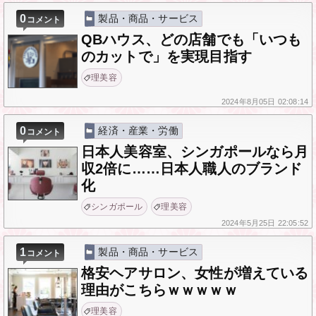
0
製品・商品・サービス
コメント
QBハウス、どの店舗でも「いつも
のカットで」を実現目指す
理美容
2024年
8月05日
02:08:14
0
経済・産業・労働
コメント
日本人美容室、シンガポールなら月
収2倍に……日本人職人のブランド
化
シンガポール
理美容
2024年
5月25日
22:05:52
1
製品・商品・サービス
コメント
格安ヘアサロン、女性が増えている
理由がこちらｗｗｗｗｗ
理美容