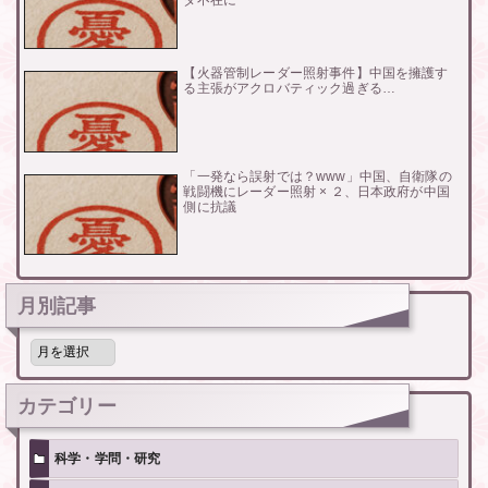
ダ不在に
【火器管制レーダー照射事件】中国を擁護す
る主張がアクロバティック過ぎる…
「一発なら誤射では？www」中国、自衛隊の
戦闘機にレーダー照射 × ２、日本政府が中国
側に抗議
月別記事
月
別
記
事
カテゴリー
科学・学問・研究