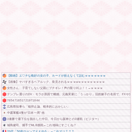
【動画】エ♡チな格好の女の子、カードが拾えなくて詰むｗｗｗｗｗｗｗ
【画像】ヤバすぎるペアルック、発見されるｗｗｗwｗｗｗｗｗｗｗｗｗ
女性さん、子育てしない父親にブチギレ！声の限り叫ぶ！！→ｗｗｗｗ
テンプレ通りのDV・モラが原因で離婚。元義実家に「うっかり」旧姓嫁子の名前で、FXや
765471651721971844
広島県知事ら「核抑止論、根本的におかしい」
中露軍艦4隻が“日本一周” 他
3連勝で最下位を脱出した中日、今日から阪神との3連戦（ビジター）
城島健司、捕手でMLB挑戦←これ地味にすごくね？
20代「50年ローンでええやろ」←これマジ？？？