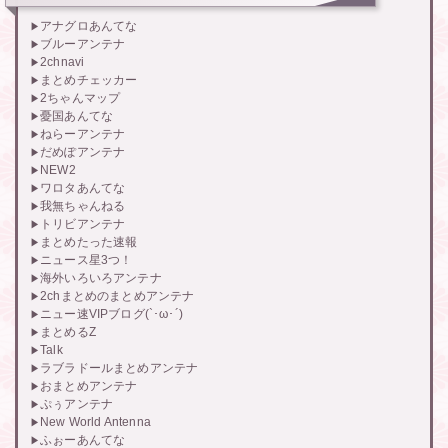
アナグロあんてな
ブルーアンテナ
2chnavi
まとめチェッカー
2ちゃんマップ
憂国あんてな
ねらーアンテナ
だめぽアンテナ
NEW2
ワロタあんてな
我無ちゃんねる
トリビアンテナ
まとめたった速報
ニュース星3つ！
海外いろいろアンテナ
2chまとめのまとめアンテナ
ニュー速VIPブログ(`･ω･´)
まとめるZ
Talk
ラブラドールまとめアンテナ
おまとめアンテナ
ぷぅアンテナ
New World Antenna
ふぉーあんてな