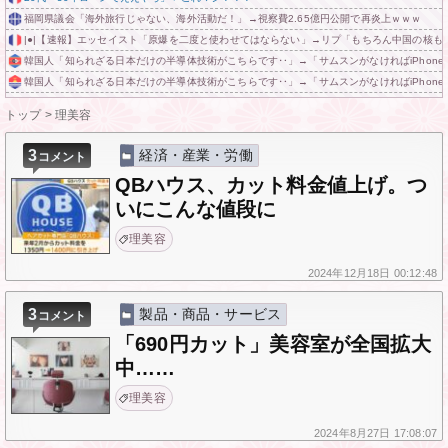
福岡県議会「海外旅行じゃない、海外活動だ！」→視察費2.65億円公開で再炎上ｗｗｗ
|●|【速報】エッセイスト「原爆を二度と使わせてはならない」→リプ「もちろん中国の核も
韓国人「知られざる日本だけの半導体技術がこちらです‥」→「サムスンがなければiPhon
韓国人「知られざる日本だけの半導体技術がこちらです‥」→「サムスンがなければiPhon
トップ
>
理美容
3
経済・産業・労働
コメント
QBハウス、カット料金値上げ。つ
いにこんな値段に
理美容
2024年
12月18日
00:12:48
3
製品・商品・サービス
コメント
「690円カット」美容室が全国拡大
中……
理美容
2024年
8月27日
17:08:07