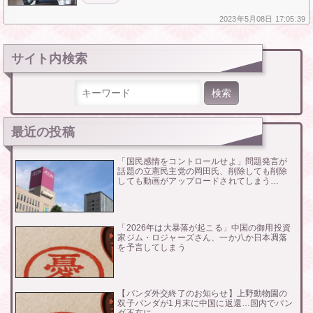
2023年
5月08日
17:05:39
サイト内検索
検索:
最近の投稿
「国民感情をコントロールせよ」問題発言が
話題の立憲民主党の岡田氏、削除しても削除
しても動画がアップロードされてしまう…
「2026年は大暴落が起こる」中国の御用投資
家ジム・ロジャーズさん、一か八か日本凋落
を予言してしまう
【パンダ外交終了のお知らせ】上野動物園の
双子パンダが1月末に中国に返還…国内でパン