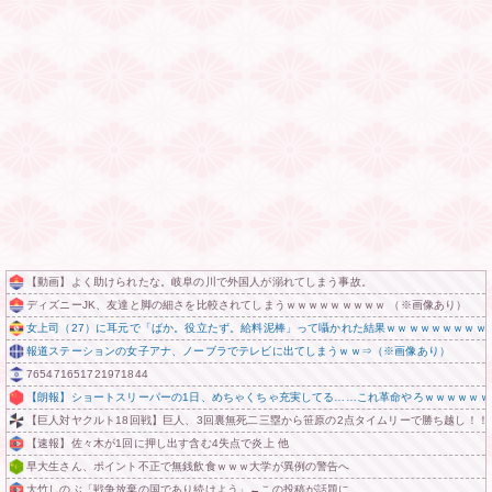
【動画】よく助けられたな。岐阜の川で外国人が溺れてしまう事故。
ディズニーJK、友達と脚の細さを比較されてしまうｗｗｗｗｗｗｗｗｗ （※画像あり）
女上司（27）に耳元で「ばか。役立たず。給料泥棒」って囁かれた結果ｗｗｗｗｗｗｗｗｗ
報道ステーションの女子アナ、ノーブラでテレビに出てしまうｗｗ⇒（※画像あり）
765471651721971844
【朗報】ショートスリーパーの1日、めちゃくちゃ充実してる……これ革命やろｗｗｗｗｗｗ
【巨人対ヤクルト18回戦】巨人、3回裏無死二三塁から笹原の2点タイムリーで勝ち越し！
【速報】佐々木が1回に押し出す含む4失点で炎上 他
早大生さん、ポイント不正で無銭飲食ｗｗｗ大学が異例の警告へ
大竹しのぶ「戦争放棄の国であり続けよう」←この投稿が話題に