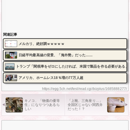
関連記事
メルカリ、絶好調ｗｗｗｗｗ
日経平均最高値の背景、「海外勢」だった……
トランプ「関税率をゼロにしたければ、米国で製品を作る必要がある」
アメリカ、ホームレス18％増の77万人超
https://egg.5ch.net/test/read.cgi/bizplus/1685888277/
キノコ、「物価の優等
「上靴、三角座り…」
生」になりつつあるら
全国区じゃない関西弁
しい
だった！？