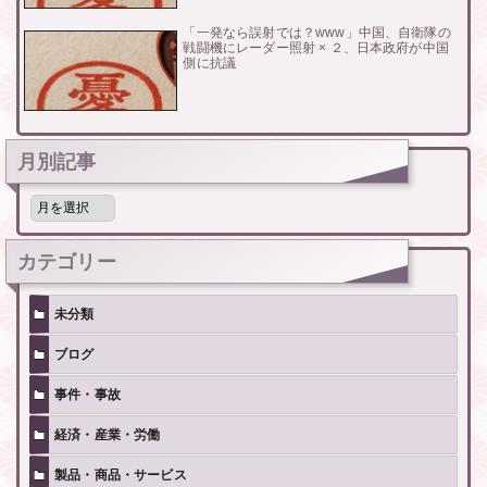
「一発なら誤射では？www」中国、自衛隊の
戦闘機にレーダー照射 × ２、日本政府が中国
側に抗議
月別記事
月
別
記
事
カテゴリー
未分類
ブログ
事件・事故
経済・産業・労働
製品・商品・サービス