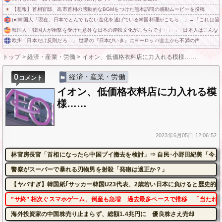
【悲報】首相官邸、高市首相の感動的なBGMをつけた熊本訪問の感動ムービーを投稿
|●|韓国人「現在、日本でとんでもない進化を遂げている韓国料理がこちら…」→「これは旨いの
韓国人「韓国人が衝撃を受けた意外な日本の運転文化がこちらです‥」→「日本人はこんな
欧州「日本だけ反則だろ…」 世界の『日本びいき』にヨーロッパ全土から不満の声
トップ
>
経済・産業・労働
>
イオン、低価格衣料店に力入れる模様……
0
経済・産業・労働
コメント
イオン、低価格衣料店に力入れる模
様……
2023年
6月05日
12:06:52
林官房長官「首相になったら中国ブイ撤去を検討」⇒ 自民･小野田紀美「今、
警察がスーパーで暴れる刃物男を射殺「発砲は適正か？」
【ヤバすぎ】韓国紙｢サッカー韓国U23代表、2歳若い日本に負けると歴史的屈
”サ終” 相次ぐスマホゲーム、倒産も急増 過去最多ペースで推移 「当たれ
海外投資家の中国株売り止まらず、総額1.4兆円に 優良株さえ売却