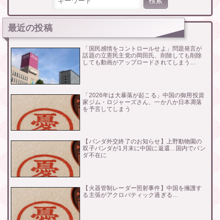
最近の投稿
「国民感情をコントロールせよ」問題発言が
話題の立憲民主党の岡田氏、削除しても削除
しても動画がアップロードされてしまう…
「2026年は大暴落が起こる」中国の御用投資
家ジム・ロジャーズさん、一か八か日本凋落
を予言してしまう
【パンダ外交終了のお知らせ】上野動物園の
双子パンダが1月末に中国に返還…国内でパン
ダ不在に
【火器管制レーダー照射事件】中国を擁護す
る主張がアクロバティック過ぎる…