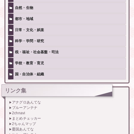
自然・生物
都市・地域
日常・文化・娯楽
科学・学問・研究
税・福祉・社会基盤・司法
学校・教育・育児
国・自治体・組織
リンク集
アナグロあんてな
ブルーアンテナ
2chnavi
まとめチェッカー
2ちゃんマップ
憂国あんてな