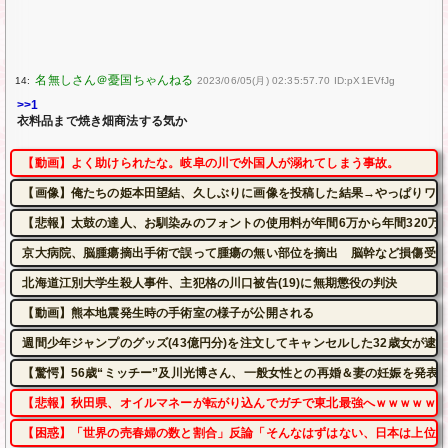
14:
2023/06/05(月) 02:35:57.70 ID:pX1EVfJg
>>1
衣料品まで焼き畑商法する気か
【動画】よく助けられたな。岐阜の川で外国人が溺れてしまう事故。
【画像】俺たちの姫本田望結、久しぶりに画像を投稿した結果→やっぱりワイらの姫だった
【悲報】太鼓の達人、お馴染みのフォントの使用料が年間6万から年間320万
京大病院、脳腫瘍摘出手術で誤って腫瘍の無い部位を摘出 脳幹など損傷受け
北海道江別大学生殺人事件、主犯格の川口被告(19)に無期懲役の判決
【動画】熊本地震発生時の手術室の様子が公開される
週間少年ジャンプのグッズ(43億円分)を注文してキャンセルした32歳女が逮
【驚愕】56歳“ミッチー”及川光博さん、一般女性との再婚＆妻の妊娠を発表
【悲報】秋田県、オイルマネーが転がり込んでガチで東北最強へｗｗｗｗｗｗ
【困惑】「世界の売春婦の数と割合」反論「そんなはずはない、日本は上位な