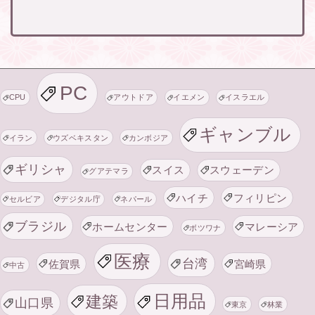
PC
CPU
アウトドア
イエメン
イスラエル
ギャンブル
イラン
ウズベキスタン
カンボジア
ギリシャ
スイス
スウェーデン
グアテマラ
ハイチ
フィリピン
セルビア
デジタル庁
ネパール
ブラジル
ホームセンター
マレーシア
ボツワナ
医療
台湾
佐賀県
宮崎県
中古
日用品
建築
山口県
東京
林業