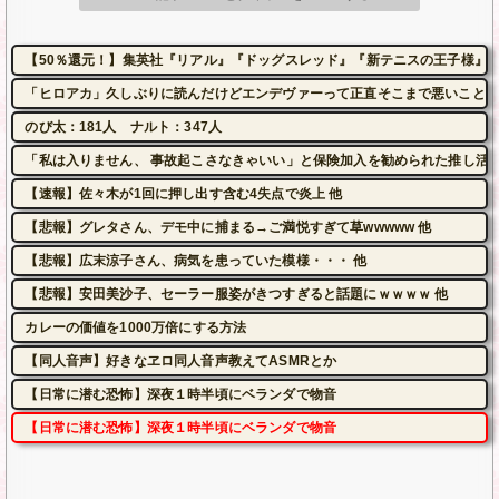
【50％還元！】集英社『リアル』『ドッグスレッド』『新テニスの王子様』など
「ヒロアカ」久しぶりに読んだけどエンデヴァーって正直そこまで悪いことし
のび太：181人 ナルト：347人
「私は入りません、 事故起こさなきゃいい」と保険加入を勧められた推し活
【速報】佐々木が1回に押し出す含む4失点で炎上 他
【悲報】グレタさん、デモ中に捕まる→ご満悦すぎて草wwwww 他
【悲報】広末涼子さん、病気を患っていた模様・・・ 他
【悲報】安田美沙子、セーラー服姿がきつすぎると話題にｗｗｗｗ 他
カレーの価値を1000万倍にする方法
【同人音声】好きなヱロ同人音声教えてASMRとか
【日常に潜む恐怖】深夜１時半頃にベランダで物音
【日常に潜む恐怖】深夜１時半頃にベランダで物音