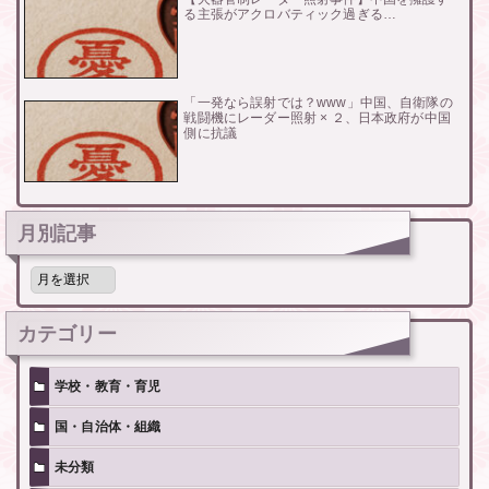
る主張がアクロバティック過ぎる…
「一発なら誤射では？www」中国、自衛隊の
戦闘機にレーダー照射 × ２、日本政府が中国
側に抗議
月別記事
月
別
記
事
カテゴリー
学校・教育・育児
国・自治体・組織
未分類