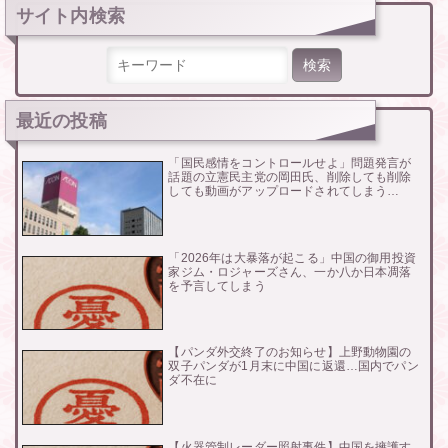
サイト内検索
検索:
最近の投稿
「国民感情をコントロールせよ」問題発言が
話題の立憲民主党の岡田氏、削除しても削除
しても動画がアップロードされてしまう…
「2026年は大暴落が起こる」中国の御用投資
家ジム・ロジャーズさん、一か八か日本凋落
を予言してしまう
【パンダ外交終了のお知らせ】上野動物園の
双子パンダが1月末に中国に返還…国内でパン
ダ不在に
【火器管制レーダー照射事件】中国を擁護す