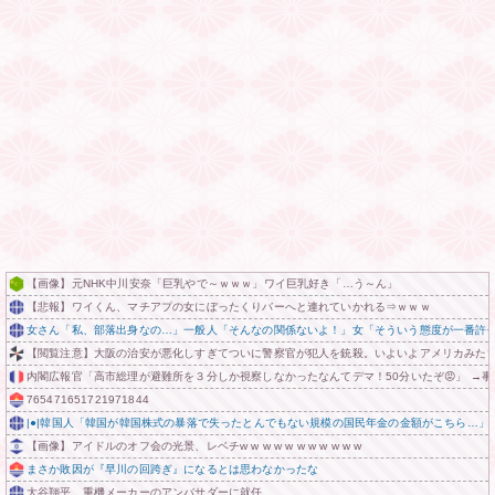
【画像】元NHK中川安奈「巨乳やで～ｗｗｗ」ワイ巨乳好き「…う～ん」
【悲報】ワイくん、マチアプの女にぼったくりバーへと連れていかれる⇒ｗｗｗ
女さん「私、部落出身なの…」一般人「そんなの関係ないよ！」女「そういう態度が一番許
【閲覧注意】大阪の治安が悪化しすぎてついに警察官が犯人を銃殺。いよいよアメリカみたい
内閣広報官「高市総理が避難所を３分しか視察しなかったなんてデマ！50分いたぞ😡」 →
765471651721971844
|●|韓国人「韓国が韓国株式の暴落で失ったとんでもない規模の国民年金の金額がこちら…」→
【画像】アイドルのオフ会の光景、レベチw w w w w w w w w w w
まさか敗因が『早川の回跨ぎ』になるとは思わなかったな
大谷翔平、重機メーカーのアンバサダーに就任