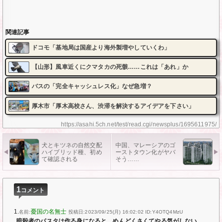
関連記事
ドコモ「基地局は国産より海外製増やしていくわ」
【山形】風車近くにクマタカの死骸……これは「あれ」か
バスの「完全キャッシュレス化」なぜ急増？
厚木市「厚木高校さん、渋滞を解決するアイデアを下さい」
https://asahi.5ch.net/test/read.cgi/newsplus/1695611975/
犬とキツネの自然交配
中国、マレーシアのゴ
ハイブリッド種、初め
ーストタウン化がヤバ
て確認される
そう……
1
コメント
1.
憂国の名無士
名前:
投稿日:2023/09/25(月) 16:02:02
ID:Y4OTQ4MzU
暗殺者のパスタは作る身になると、めんどくさくてやる気がしない。