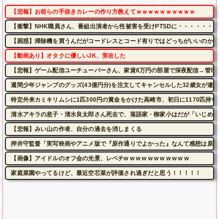
【悲報】お前らの手抜きカレーの作り方教えてｗｗｗｗｗｗｗｗｗｗ
【衝撃】NHK職員さん、番組出演者から性被害を受けPTSDに・・・・・・
【困惑】掃除機を買うんだがコードレスとコード有りではどっちがいいのかね
【動画あり】オタクに優しいJK、実在した
【悲報】ゲーム配信ユーチューバーさん、家賃8万円の部屋で深夜配信→管理
週間少年ジャンプのグッズ(43億円分)を注文してキャンセルした32歳女が逮
特定外来カミキリムシに1匹300円の賞金をかけた高崎市、初日に1170匹持
清水アキラの息子・清水良太郎さん死去で、落語家・柳家小はだが「いじめ」
【悲報】みい山の作者、自分の過去を消しまくる
押井守監督「実写映画やアニメ版で『原作通りでよかった』なんて感想は原作
【画像】アイドルのオフ会の光景、レベチw w w w w w w w w w w
家庭菜園やってるけど、最近空芯菜が評価され過ぎだと思う！！！！！