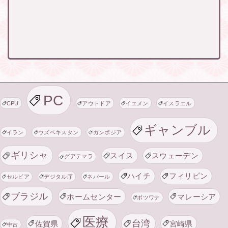
PC
CPU
アウトドア
イエメン
イスラエル
ギャンブル
イラン
ウズベキスタン
カンボジア
ギリシャ
スイス
スウェーデン
グアテマラ
ハイチ
フィリピン
セルビア
デジタル庁
ネパール
ブラジル
ホームセンター
マレーシア
ボツワナ
医療
台湾
佐賀県
宮崎県
中古