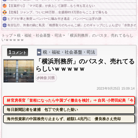
【言葉狩り】「ママ応援」が炎上して謝罪…もう何も言えない
【悲報】ジャンプ、ついに98万部…全盛期653万部からここまで落ちる
ヒグマが車と衝突→バンパーに噛み付き逃走 バンパーには牙の跡
有吉弘行、外食の鍋に私見 「相撲取りのちゃんこ鍋」とのギャップにしょんぼり「水炊きの
トップ
>
税・福祉・社会基盤・司法
>
「横浜刑務所」のパスタ、売れてるらし
いｗｗｗｗｗ
1
税・福祉・社会基盤・司法
コメント
「横浜刑務所」のパスタ、売れてる
らしいｗｗｗｗｗ
神奈川県
2023年
9月25日
15:09:14
林官房長官「首相になったら中国ブイ撤去を検討」⇒ 自民･小野田紀美「今、
毎日新聞記者を逮捕 包丁で夫脅した疑い
海外投資家の中国株売り止まらず、総額1.4兆円に 優良株さえ売却