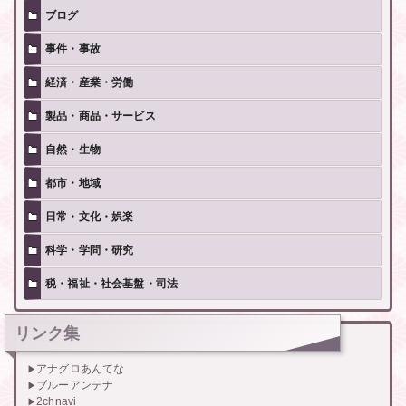
ブログ
事件・事故
経済・産業・労働
製品・商品・サービス
自然・生物
都市・地域
日常・文化・娯楽
科学・学問・研究
税・福祉・社会基盤・司法
リンク集
アナグロあんてな
ブルーアンテナ
2chnavi