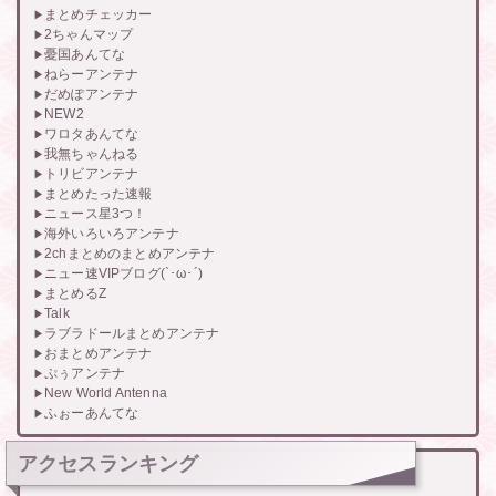
まとめチェッカー
2ちゃんマップ
憂国あんてな
ねらーアンテナ
だめぽアンテナ
NEW2
ワロタあんてな
我無ちゃんねる
トリビアンテナ
まとめたった速報
ニュース星3つ！
海外いろいろアンテナ
2chまとめのまとめアンテナ
ニュー速VIPブログ(`･ω･´)
まとめるZ
Talk
ラブラドールまとめアンテナ
おまとめアンテナ
ぷぅアンテナ
New World Antenna
ふぉーあんてな
アクセスランキング