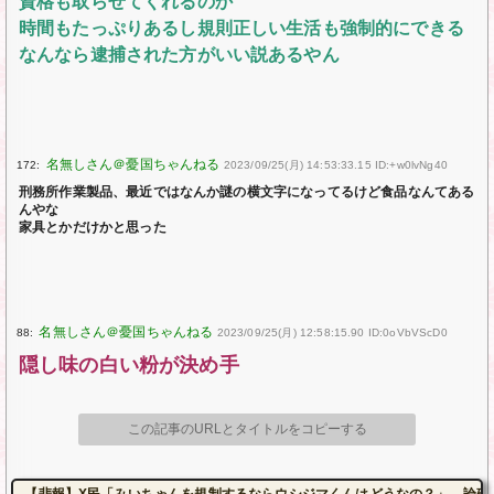
資格も取らせてくれるのか
時間もたっぷりあるし規則正しい生活も強制的にできる
なんなら逮捕された方がいい説あるやん
172:
2023/09/25(月) 14:53:33.15 ID:+w0lvNg40
刑務所作業製品、最近ではなんか謎の横文字になってるけど食品なんてある
んやな
家具とかだけかと思った
88:
2023/09/25(月) 12:58:15.90 ID:0oVbVScD0
隠し味の白い粉が決め手
この記事のURLとタイトルをコピーする
【悲報】X民「みいちゃんを規制するならウシジマくんはどうなの？」→論破