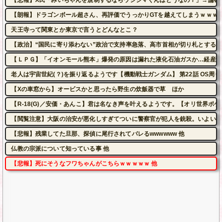
【朗報】ドラゴンボール超さん、再評価でうっかりGTを越えてしまうｗｗｗ
天王寺って関東とか東京で言うとどんなとこ？
【政治】“国民に寄り添わない”政治で支持率急落、高市首相が切り札とする
【ＬＰＧ】「イオンモール熊本」爆発の原因は漏れた液化石油ガスか…経産省
老人は宇宙世紀(？)を振り返るようです【機動戦士ガンダム】 第22話 OS
【Xの車窓から】オービスかと思ったら野生の炊飯器で草 ほか
【R-18(G)／安価・あんこ】君は名なき声を叶えるようです。【オリ世界ポ
【閲覧注意】大阪の治安が悪化しすぎてついに警察官が犯人を銃殺。いよいよ
【悲報】残業してた旦那、探偵に尾行されてバレるwwwwww 他
仏教の宗派について知っている事 他
【悲報】死にそうなフワちゃんがこちらｗｗｗｗｗ 他