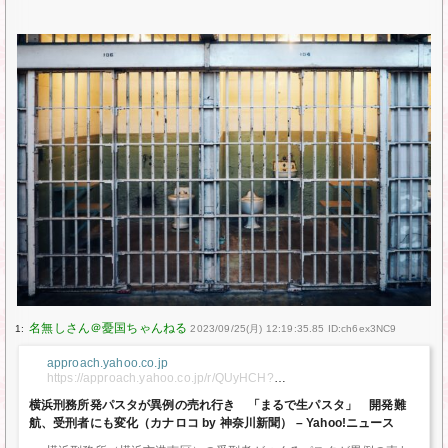
1:
2023/09/25(月) 12:19:35.85 ID:ch6ex3NC9
approach.yahoo.co.jp
https://approach.yahoo.co.jp/r/QUyHCH?
src=https://news.yahoo.co.jp/articles/47a379655435f85b755698a9
横浜刑務所発パスタが異例の売れ行き 「まるで生パスタ」 開発難
f8c3bcf8990d8277&preview=auto
航、受刑者にも変化（カナロコ by 神奈川新聞） – Yahoo!ニュース