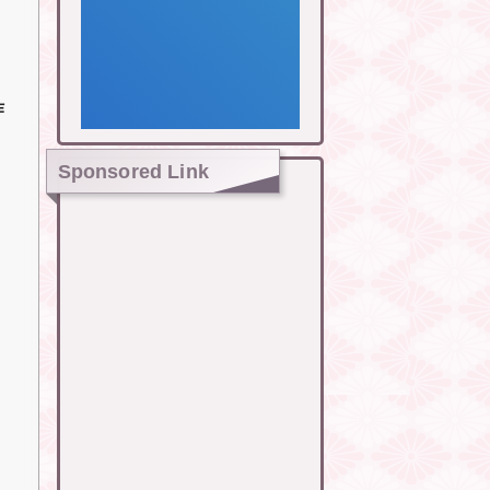
作
Sponsored Link