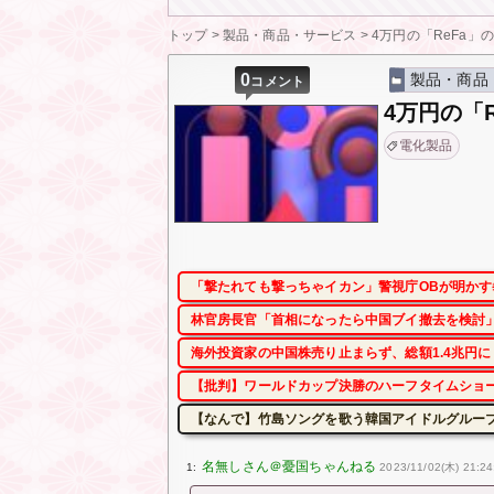
トップ
>
製品・商品・サービス
>
4万円の「ReFa
0
製品・商品
コメント
4万円の「
電化製品
「撃たれても撃っちゃイカン」警視庁OBが明かす
林官房長官「首相になったら中国ブイ撤去を検討」
海外投資家の中国株売り止まらず、総額1.4兆円
【批判】ワールドカップ決勝のハーフタイムショー
【なんで】竹島ソングを歌う韓国アイドルグルー
1:
2023/11/02(木) 21:24