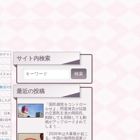
かゲイくせぇ」
サイト内検索
検索:
イスｗｗｗｗｗｗｗｗｗｗ
無言の支持｣を示した国の大胆な手法
最近の投稿
道したがらないわけだわ
「国民感情をコントロー
ルせよ」問題発言が話題
の立憲民主党の岡田氏、
 日本人の韓国好感度は35.3％
削除しても削除しても動
第2四半期に大幅な黒字を記録！」→「あまりにも見事なV字回復‥」
画がアップロードされて
しまう…
プだった件「みんな手のひら返しをしている」
の反応
「2026年は大暴落が起こ
る」中国の御用投資家ジ
れたのに「また日本は嫌韓しようとしている」と決めつけて責任転嫁