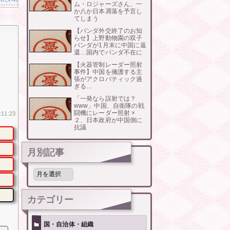
ム・ロジャーズさん、一
か八か日本凋落を予言し
てしまう
【パンダ外交終了のお知
らせ】上野動物園の双子
パンダが1月末に中国に返
還…国内でパンダ不在に
【火器管制レーダー照射
事件】中国を擁護する主
張がアクロバティック過
ぎる…
「一発なら誤射では？
www」中国、自衛隊の戦
闘機にレーダー照射 ×
:11:23
２、日本政府が中国側に
抗議
月別記事
月
別
記
事
カテゴリー
国・自治体・組織