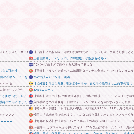
いてんじゃん！座ったろ！」⇒！！
【正論】人気格闘家「喉乾いた時のために、ちっちゃい水筒持ち歩くとと
三菱自動車、「パジェロ」の中型版・小型版も発売へ
PCパーツ高すぎて自作する人減ってるよな
模になる可能性」
【画像】トラックの運ちゃん御用達ターミナル食堂のざっかけないオムラ
訪問の感動ムービーを投稿
初めて読んだヤンキー漫画
ｗｗｗ 他
【竹外交】米国は曖昧､韓国は冷ややか…習近平を激怒させた高市発言に｢
に負けがついた件
8/4のニュース
ょっと多かった。ちょっと考えてもらいたい」
【速報】埼玉の山林で91歳遺体事件、衝撃の事実・・・・ マスコミが報
中指を立てられました。中指がメガネに当たり、危うく怪我をするところでした」
入国手続きの簡素化を 日韓フォーラム「恒久化を目指すべき」と提言
【韓日共同調査】「日本に良い印象」の韓国人54.3％ 13年以降で最高に
ｗｗｗｗｗ
韓国人「北米市場で売れまくりトヨタに続き日本のホンダやスズキも今年
ｗｗｗｗｗ
【海外の反応】村上宗隆、97マイル以上の速球へのOPSがメジャートッ
大谷翔平 カブス今永から弾丸ライナー25号先頭打者ホームラン！ 海外
韓国、日本で韓国籍のインフルエンサーが7台の車に当て逃げして逮捕さ