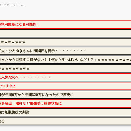
4:52.26 ID:ZxFwo
10兆円規模になる可能性」
ｗｗｗｗｗｗｗｗ
夫・ひろゆきさんに“離婚”を提示・・・・・・・・・
まったから目指す目標がない！！何から学べばいいんだ？？」ｗｗｗｗｗｗｗｗｗ
ｗｗｗｗｗｗｗｗｗ
で人気なの？・・・・・・・・・
まつり中止
が年間6万から年間320万になったので変更に
位を摘出 脳幹など損傷受け植物状態に
)に無期懲役の判決
れる