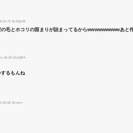
8:04.75 ID:ZQp88
の毛とホコリの固まりが詰まってるからwwwwwwwwwあと
11:48.28 ID:bDjPA
いするもんね
:39.49 ID:robrc