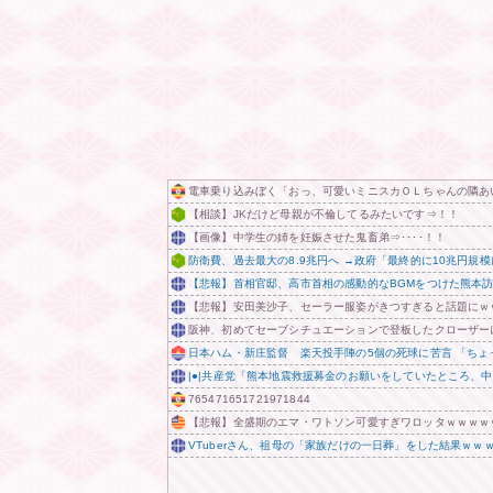
電車乗り込みぼく「おっ、可愛いミニスカＯＬちゃんの隣あ
【相談】JKだけど母親が不倫してるみたいです⇒！！
【画像】中学生の姉を妊娠させた鬼畜弟⇒････！！
防衛費、過去最大の8.9兆円へ →政府「最終的に10兆円規
【悲報】首相官邸、高市首相の感動的なBGMをつけた熊本
【悲報】安田美沙子、セーラー服姿がきつすぎると話題にｗ
阪神、初めてセーブシチュエーションで登板したクローザー
日本ハム・新庄監督 楽天投手陣の5個の死球に苦言 「ち
|●|共産党「熊本地震救援募金のお願いをしていたところ、
765471651721971844
【悲報】全盛期のエマ・ワトソン可愛すぎワロッタｗｗｗｗ
VTuberさん、祖母の「家族だけの一日葬」をした結果ｗｗ