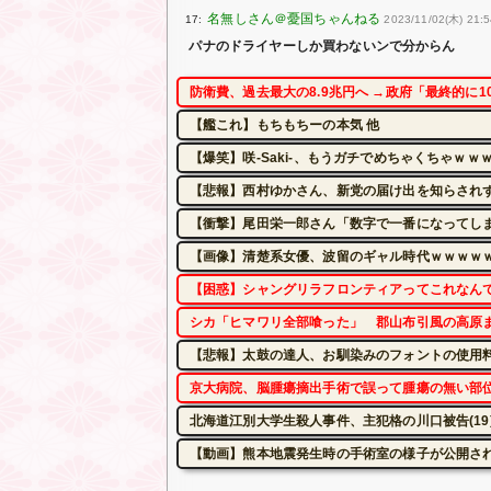
17:
2023/11/02(木) 21:5
パナのドライヤーしか買わないンで分からん
防衛費、過去最大の8.9兆円へ →政府「最終的に
【艦これ】もちもちーの本気 他
【爆笑】咲-Saki-、もうガチでめちゃくちゃｗｗ
【悲報】西村ゆかさん、新党の届け出を知らされず
【衝撃】尾田栄一郎さん「数字で一番になってし
【画像】清楚系女優、波留のギャル時代ｗｗｗｗ
【困惑】シャングリラフロンティアってこれなん
シカ「ヒマワリ全部喰った」 郡山布引風の高原
【悲報】太鼓の達人、お馴染みのフォントの使用料
京大病院、脳腫瘍摘出手術で誤って腫瘍の無い部
北海道江別大学生殺人事件、主犯格の川口被告(19
【動画】熊本地震発生時の手術室の様子が公開さ