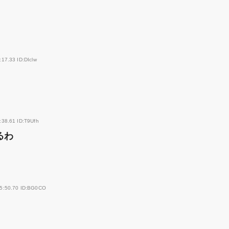
17.33 ID:DIclw
:38.61 ID:T9Ufh
るわ
45:50.70 ID:BG0CO