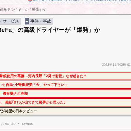
」の高級ドライヤーが「爆発」か
・サービス
事件・事故
ReFa」の高級ドライヤーが「爆発」か
2023年
11月03日
01
拳銃使用の葛藤…河内長野「2発で射殺」なぜ起きた？
⇒ 自民･小野田紀美「今、やって下さい」
に 優良株さえ売却
、英紙｢BTSが出てきて悪夢かと思った｣
プが待望の日本デビュー
:08.54 ID:??? TID:choru