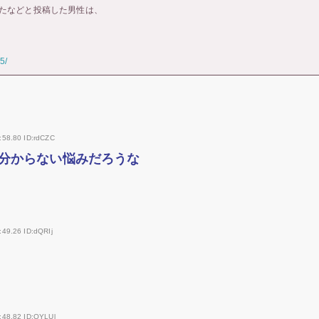
たなどと投稿した男性は、
5/
:58.80 ID:rdCZC
分からない悩みだろうな
:49.26 ID:dQRIj
:48.82 ID:OYLUl