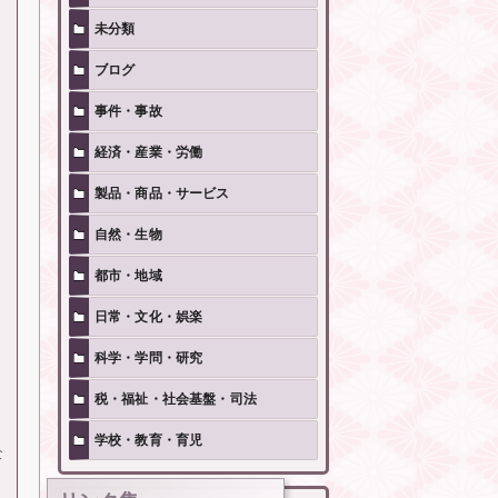
未分類
ブログ
事件・事故
経済・産業・労働
製品・商品・サービス
自然・生物
都市・地域
日常・文化・娯楽
科学・学問・研究
税・福祉・社会基盤・司法
学校・教育・育児
な