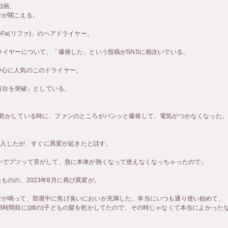
動画。
音が聞こえる。
Fa(リファ)」のヘアドライヤー。
ライヤーについて、「爆発した」という投稿がSNSに相次いでいる。
中心に人気のこのドライヤー。
0万台を突破」としている。
「乾かしている時に、ファンのところがバンッと爆発して、電気がつかなくなった。
で購入したが、すぐに異変が起きたと話す。
いでプツッて音がして、急に本体が熱くなって使えなくなっちゃったので」
ものの、2023年8月に再び異変が。
音が鳴って、部屋中に焦げ臭いにおいが充満した。本当にいつも通り使い始めて、
3時間前に(姉の)子どもの髪を乾かしてたので、その時じゃなくて本当によかった