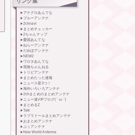
リンク集
アナグロあんてな
ブルーアンテナ
2chnavi
まとめチェッカー
2ちゃんマップ
憂国あんてな
ねらーアンテナ
だめぽアンテナ
NEW2
ワロタあんてな
我無ちゃんねる
トリビアンテナ
まとめたった速報
ニュース星3つ！
海外いろいろアンテナ
2chまとめのまとめアンテナ
ニュー速VIPブログ(`･ω･´)
まとめるZ
Talk
ラブラドールまとめアンテナ
おまとめアンテナ
ぷぅアンテナ
New World Antenna