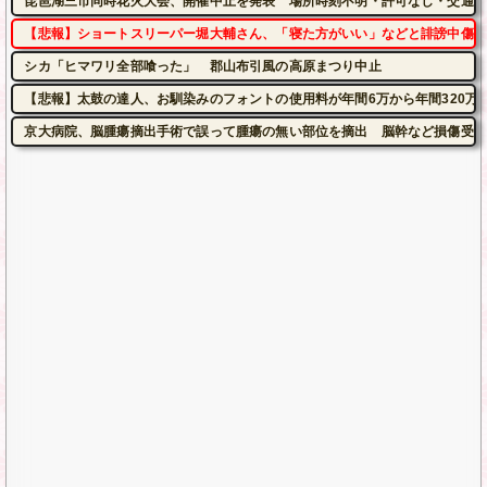
琵琶湖三市同時花火大会、開催中止を発表 場所時刻不明・許可なし・交通整
【悲報】ショートスリーパー堀大輔さん、「寝た方がいい」などと誹謗中傷さ
シカ「ヒマワリ全部喰った」 郡山布引風の高原まつり中止
【悲報】太鼓の達人、お馴染みのフォントの使用料が年間6万から年間320万
京大病院、脳腫瘍摘出手術で誤って腫瘍の無い部位を摘出 脳幹など損傷受け