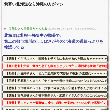
糞寒い北海道なら沖縄の方がマシ
54:
2024/01/11(木) 12:57:47.91 ID:ecyi6ifQ0
北海道は札幌一極集中が顕著で、
第二の都市旭川のしょぼさが今の北海道の過疎っぷりを
物語ってる
【悲報】イギリスさん、国民食を子どもに食わせるのを諦めるｗｗｗｗｗｗｗ
【夏の悲劇】父親、溺れた息子を救おうとしてﾀﾋ亡 →専門家も警鐘「救助は
【動画】大谷翔平さん、また二盗失敗で球宴明け5度目の走塁死ｗｗｗｗｗｗ
【困惑】明石家さんまさん「ナイターが当たり前になったらつまらないんです
【悲報】プロ野球のレフト、打撃に自信がある守備下手さんが使われまくるｗ
【悲報】吉岡里帆さんが橋本環奈さん・広瀬すずさんクラスになれなかった理
【衝撃】元ジャンポケ斉藤慎二被告、求刑7年直後にうつろな目で高額ギフト