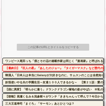
この記事のURLとタイトルをコピーする
ワンピース尾田っち「僕とその辺の連載作家は同じく『漫画家』と呼ばれるけ
【最終日】『巨人の星』『あしたのジョー』『タイガーマスク』など歴代の有名
韓国人「日本人は本当にGalaxyが大好きなのに、サムスンのことは全然知ら
妖怪使いやる夫の学園生活～友達１００人できるかな～ 【第２１話：愛の術
【顔に異変】「明らかに違う」ドランクドラゴン塚地の姿がやばい ※私の本
【朗報】高瀬くるみ＆浅倉樹々がランチ「ききちゃんって呼んで？今日から友
三大王道寿司「まぐろ」「サーモン」あとひとつは？