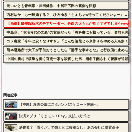
元いいとも青年隊・岸田健作、中居正広氏の裏側を回顧
西村ゆか「もー離婚する？」ひろゆき「ちょちょw待ってくださいよー」←こ
【画像】國學院栃木のチアリーダー、色白の太ももが見えすぎてしまうwww 
中島歩、“明治時代の文豪”の玄孫だった「教科書にも載っている」名前も先祖
コメ農家「今年は安くなりすぎ」「こんな値段じゃ米作りをやめる人も多くな
熊本避難所で大工が手伝おうとしたら「勝手な事するな」と行政側に止められ
中国の農村で横暴を働く官吏一家を殺害した男、指名手配されて警察が追跡す
関連記事
【沖縄】漫湖公園にスタバとバスケコート開設へ
決済アプリ「くまモン！Pay」支払い方式は……
消費者庁「置くだけで防カビに根拠なし」あの会社に措置命令