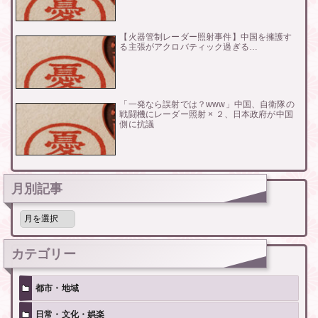
【火器管制レーダー照射事件】中国を擁護す
る主張がアクロバティック過ぎる…
「一発なら誤射では？www」中国、自衛隊の
戦闘機にレーダー照射 × ２、日本政府が中国
側に抗議
月別記事
月
別
記
事
カテゴリー
都市・地域
日常・文化・娯楽