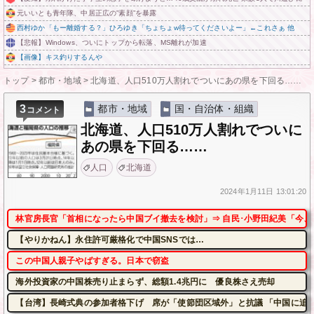
元いいとも青年隊、中居正広の”素顔”を暴露
西村ゆか「もー離婚する？」ひろゆき「ちょちょw待ってくださいよー」←これさぁ 他
【悲報】Windows、ついにトップから転落、MS離れが加速
【画像】キス釣りするんや
トップ
>
都市・地域
>
北海道、人口510万人割れでついにあの県を下回る……
3
都市・地域
国・自治体・組織
コメント
北海道、人口510万人割れでついに
あの県を下回る……
人口
北海道
2024年
1月11日
13:01:20
林官房長官「首相になったら中国ブイ撤去を検討」⇒ 自民･小野田紀美「今、
【やりかねん】永住許可厳格化で中国SNSでは…
この中国人親子やばすぎる。日本で窃盗
海外投資家の中国株売り止まらず、総額1.4兆円に 優良株さえ売却
【台湾】長崎式典の参加者格下げ 席が「使節団区域外」と抗議 「中国に追