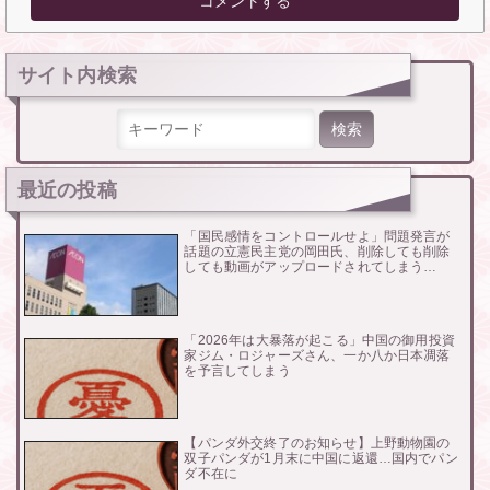
サイト内検索
検索:
最近の投稿
「国民感情をコントロールせよ」問題発言が
話題の立憲民主党の岡田氏、削除しても削除
しても動画がアップロードされてしまう…
「2026年は大暴落が起こる」中国の御用投資
家ジム・ロジャーズさん、一か八か日本凋落
を予言してしまう
【パンダ外交終了のお知らせ】上野動物園の
双子パンダが1月末に中国に返還…国内でパン
ダ不在に