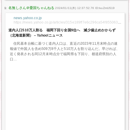
1:
2024/01/11(木) 12:37:52.76 ID:lvuZmUS19
news.yahoo.co.jp
https://news.yahoo.co.jp/articles/315e189ff7e6c296ca54f8550634
1c96270afd69
道内人口510万人割る 福岡下回り全国9位へ 減少歯止めかからず
（北海道新聞） – Yahoo!ニュース
住民基本台帳に基づく道内人口は、直近の2023年11月末時点の速
報値で外国人を含め509万8千人と510万人を割り込んだ。早ければ、
近く発表される同12月末時点分で福岡県を下回り、都道府県別の人
口