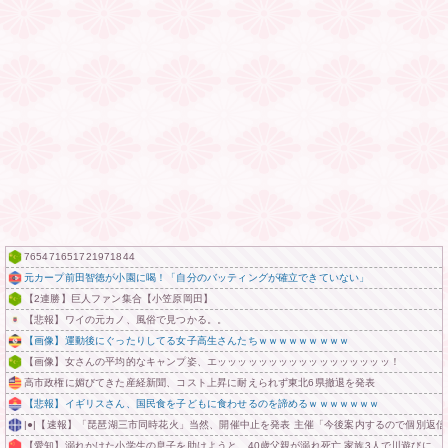
765471651721971844
元カープ前田智徳が小園に喝！「自分のバッティングが確立できていない」
【2連勝】巨人ファン集合【小笠原岡田】
【悲報】ワイの元カノ、風俗で見つかる。。
【画像】運動後にぐったりしてる女子高生さんたちｗｗｗｗｗｗｗｗｗ
【画像】女さんの平均的なキャンプ姿、エッッッッッッッッッッッッッッッッッ！
高市政権に媚びてきた産経新聞、コスト上昇に耐えられず東北6県撤退を発表
【悲報】イギリスさん、国民食を子どもに食わせるのを諦めるｗｗｗｗｗｗｗ
|●|【速報】「琵琶湖三市同時花火」当然、開催中止を発表 主催「今後案内するので個別返
【愛知】溺れかけた小学生の息子を助けようと…40歳父親が溺れ死亡 家族3人で川遊びに 