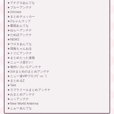
アナグロあんてな
ブルーアンテナ
2chnavi
まとめチェッカー
2ちゃんマップ
憂国あんてな
ねらーアンテナ
だめぽアンテナ
NEW2
ワロタあんてな
我無ちゃんねる
トリビアンテナ
まとめたった速報
ニュース星3つ！
海外いろいろアンテナ
2chまとめのまとめアンテナ
ニュー速VIPブログ(`･ω･´)
まとめるZ
Talk
ラブラドールまとめアンテナ
おまとめアンテナ
ぷぅアンテナ
New World Antenna
ふぉーあんてな