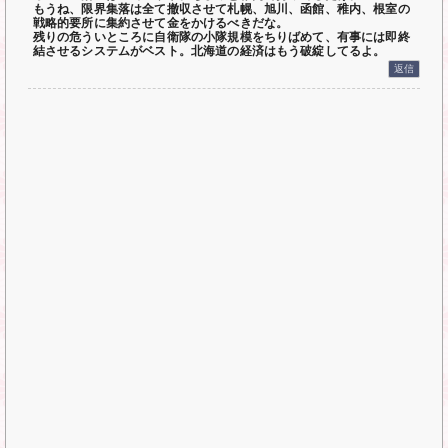
もうね、限界集落は全て撤収させて札幌、旭川、函館、稚内、根室の
戦略的要所に集約させて金をかけるべきだな。
残りの危ういところに自衛隊の小隊規模をちりばめて、有事には即終
結させるシステムがベスト。北海道の経済はもう破綻してるよ。
返信