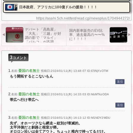
日本政府、アフリカに100億ドルの援助！！！！
https://asahi.5ch.net/test/read.cgi/newsplus/1704944272/
デパート「高島屋」
国内新車販売のEV比
「大丸」「三越」が好
率、過去最高の〜〜%
調の影で「マルイ」
に！！！！
「パルコ」が不調…
3
コメント
1.
憂国の名無士
名前:
投稿日:2024/01/11(木) 13:48:07
ID:E5NjYzOTM
もう開拓するとこないもん
返信
2.
憂国の名無士
名前:
投稿日:2024/01/11(木) 14:33:03
ID:MzMTkzODA
帯広へ行け帯広へ
返信
3.
憂国の名無士
名前:
投稿日:2024/01/11(木) 16:13:12
ID:M1NDY2MDU
先ず、オホーツクなら網走～紋別が壊滅的。
太平洋側だと釧路と根室が癌。
オロロン沿いは全てアウト。ちょっと稚内で持ってるだけ。