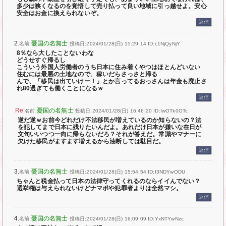
多少は狭くなるのを覚悟して売り払って良い地域に引っ越せよ。安心
安全はお金に換えられないぞ。
返信
2.
憂国の名無士
名前:
投稿日:2024/01/28(日) 15:29:14
ID:c1NjQyNjY
8％なら大したことないわな
どうせすぐ帰るし
こういう外国人労働者のうち日本に住み着くやつはほとんどいない
住むには最悪の土地なので、稼いだらさっさと帰る
んで、「移民は出ていけー！」とか言ってるおっさんは年金も廃止さ
れ80過ぎても働くことになるｗ
返信
憂国の名無士
名前:
投稿日:2024/01/28(日) 16:46:20
ID:IwOTk0OTc
逆だ逆ｗお前今どれだけ不法移民が増えているのか知らないの？法
を犯してまで日本に残りたいんだよ。あれだけ日本が嫌いな在日が
文句いいつつ一向に帰らないだろ？それが答えだ。常識やマナーに
欠けた移民がますます増えるから油断しては駄目だ。
返信
3.
憂国の名無士
名前:
投稿日:2024/01/28(日) 15:54:54
ID:I3NDYwODU
ちゃんと税金払って日本の法律守ってくれるのならイイんでない？
選挙権は与えられないけどナマポや犯罪者よりは全然マシ。
返信
4.
憂国の名無士
名前:
投稿日:2024/01/28(日) 16:09:09
ID:YxNTYwNzc