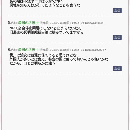
あの辺は不法ヤードばっかで汚い
現地を知らん奴が知ったようなことを言うな
返信
5.
憂国の名無士
名前:
投稿日:2024/01/28(日) 16:15:26
ID:AwNzIxNzI
NPO,公金停止問題にしないと止まらないだろ
旧藩主の反明治維新自治に棲みついてますから
返信
6.
憂国の名無士
名前:
投稿日:2024/01/30(火) 11:46:31
ID:M3Nzc3OTY
愛川は治安は普通に保ててると思うけどな
外国人が多いとは言え、特定の国に偏って無いんじゃ無いかな
だから川口とは明らかに違う
返信