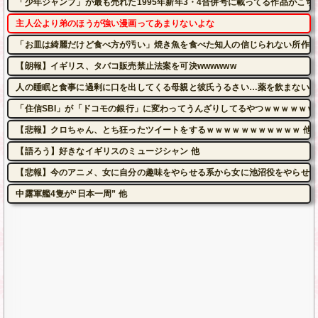
「少年ジャンプ」が最も売れた1995年新年3・4合併号に載ってる作品がこち
主人公より弟のほうが強い漫画ってあまりないよな
「お皿は綺麗だけど食べ方が汚い」焼き魚を食べた知人の信じられない所作…
【朗報】イギリス、タバコ販売禁止法案を可決wwwwww
人の睡眠と食事に過剰に口を出してくる母親と彼氏うるさい…薬を飲まないと
「住信SBI」が「ドコモの銀行」に変わってうんざりしてるやつｗｗｗｗｗｗ
【悲報】クロちゃん、とち狂ったツイートをするｗｗｗｗｗｗｗｗｗｗｗ 他
【語ろう】好きなイギリスのミュージシャン 他
【悲報】今のアニメ、女に自分の趣味をやらせる系から女に池沼役をやらせる
中露軍艦4隻が“日本一周” 他