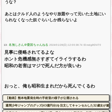
うな？
あとはクルド人のようなやり放題やって元いた土地にい
られなくなった奴ぐらいしか残らないよ
13:
2024/01/28(日) 12:00:38.74 ID:mdg9GVi70
見事に侵略されてるよな
ホント危機感無さすぎてイライラするわ
昭和の老害はマジで死んだ方が良いわ
おっと、俺も昭和生まれだから死んでくるわ
【動画】熊本地震発生時の手術室の様子が公開される
週間少年ジャンプのグッズ(43億円分)を注文してキャンセルした32歳女が逮