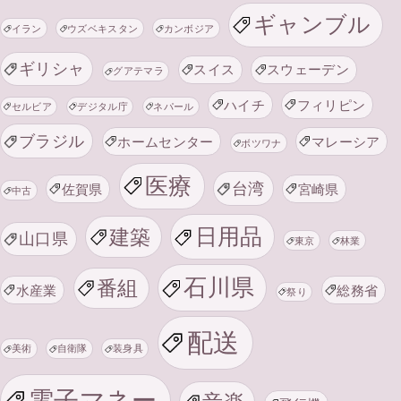
ギャンブル
イラン
ウズベキスタン
カンボジア
ギリシャ
スイス
スウェーデン
グアテマラ
ハイチ
フィリピン
セルビア
デジタル庁
ネパール
ブラジル
ホームセンター
マレーシア
ボツワナ
医療
台湾
佐賀県
宮崎県
中古
日用品
建築
山口県
東京
林業
石川県
番組
水産業
総務省
祭り
配送
美術
自衛隊
装身具
電子マネー