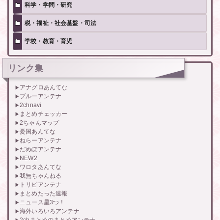
科学・学問・研究
税・福祉・社会基盤・司法
学校・教育・育児
リンク集
アナグロあんてな
ブルーアンテナ
2chnavi
まとめチェッカー
2ちゃんマップ
憂国あんてな
ねらーアンテナ
だめぽアンテナ
NEW2
ワロタあんてな
我無ちゃんねる
トリビアンテナ
まとめたった速報
ニュース星3つ！
海外いろいろアンテナ