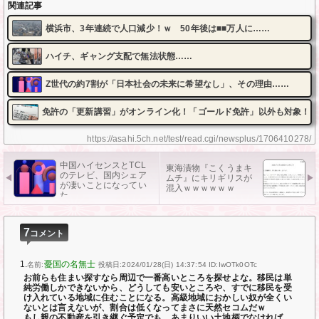
関連記事
横浜市、3年連続で人口減少！ｗ 50年後は■■万人に……
ハイチ、ギャング支配で無法状態……
Z世代の約7割が「日本社会の未来に希望なし」、その理由……
免許の「更新講習」がオンライン化！「ゴールド免許」以外も対象！
https://asahi.5ch.net/test/read.cgi/newsplus/1706410278/
中国ハイセンスとTCL
東海漬物『こくうまキ
のテレビ、国内シェア
ムチ』にキリギリスが
が凄いことになってい
混入ｗｗｗｗｗｗ
た……
7
コメント
1.
憂国の名無士
名前:
投稿日:2024/01/28(日) 14:37:54
ID:IwOTk0OTc
お前らも住まい探すなら周辺で一番高いところを探せよな。移民は単
純労働しかできないから、どうしても安いところや、すでに移民を受
け入れている地域に住むことになる。高級地域におかしい奴が全くい
ないとは言えないが、割合は低くなってまさに天然セコムだｗ
もし親の不動産を引き継ぐ予定でも、あまりいい土地柄でなければ、