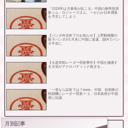
「2026年は大暴落が起こる」中国の御用投資
家ジム・ロジャーズさん、一か八か日本凋落
を予言してしまう
【パンダ外交終了のお知らせ】上野動物園の
双子パンダが1月末に中国に返還…国内でパン
ダ不在に
【火器管制レーダー照射事件】中国を擁護す
る主張がアクロバティック過ぎる…
「一発なら誤射では？www」中国、自衛隊の
戦闘機にレーダー照射 × ２、日本政府が中国
側に抗議
月別記事