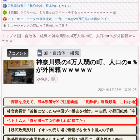
広島県知事ら「核抑止論、根本的におかしい」
【悲報】クロちゃん、とち狂ったツイートをするｗｗｗｗｗｗｗｗｗｗｗ 他
アイ・オー・データの価格改定、一部モデルは25万円超の大幅値上げに
ショーシャンクの空にって映画しってる？
トップ
>
国・自治体・組織
>
神奈川県の4万人弱の町、人口の■％が外国籍ｗｗ
ｗｗｗ
7
国・自治体・組織
コメント
神奈川県の4万人弱の町、人口の■％
が外国籍ｗｗｗｗｗ
神奈川県
2024年
1月28日
13:01:25
「深酒を控えて」熊本県警がXで注意喚起 「泥酔者」通報頻発、これは地震
林官房長官「首相になったら中国ブイ撤去を検討」⇒ 自民･小野田紀美「今、
ベトナム人「腹が減って女性殺し山に捨てた」
【移民政策反対】イオンの売り場で唐揚げを食う中国人の子供
海外投資家の中国株売り止まらず、総額1.4兆円に 優良株さえ売却