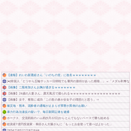
【速報】れいわ新選組さん「いのちの党」に改名ｗｗｗｗｗｗｗｗ
|●|韓国人「どうやら五輪サッカー日韓戦でも審判の接待があった模様…」→「メダル剥奪なので
【画像】二瓶有加さんお胸が過ぎるｗｗｗｗｗｗｗ
【画像】24歳の人妻さん、露天風呂で撮られるｗｗｗｗｗｗｗｗｗｗｗｗｗｗｗｗｗ
【画像】女子、整形に成功「この形の鼻が全女子の理想だと思う」⇒
被災地・熊本、泥酔者の通報が止まらず県警が異例のお願い
暴力行為法違反の疑いで、毎日新聞記者を逮捕
ホークス、交流戦前のハム戦(5月22日)からとんでもないペースで勝ち始める
総資産7億円投資家・桐谷さん大腸がんに「もっとお金使って遊べばよかった」
765471651721971844