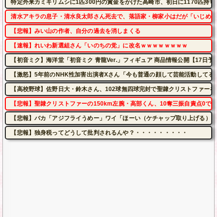
特定外来カミキリムシに1匹300円の賞金をかけた高崎市、初日に1170匹持
清水アキラの息子・清水良太郎さん死去で、落語家・柳家小はだが「いじめ」
【悲報】みい山の作者、自分の過去を消しまくる
【速報】れいわ新選組さん「いのちの党」に改名ｗｗｗｗｗｗｗｗ
【初音ミク】海洋堂「初音ミク 青龍Ver.」フィギュア 商品情報公開【17日予
【激怒】5年前のNHK性加害出演者Xさん「今も普通の顔して芸能活動してる
【高校野球】佐野日大・鈴木さん、102球無四球完封で聖隷クリストファーを
【悲報】聖隷クリストファーの150km左腕・高部くん、10奪三振自責点0で
【悲報】バカ「アジフライうめー」ワイ「ほーい（ケチャップ取り上げる）」
【悲報】独身税ってどうして批判されるんや？・・・・・・・・・