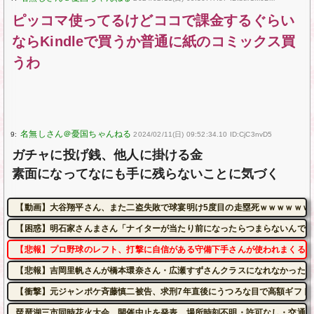
ピッコマ使ってるけどココで課金するぐらい
ならKindleで買うか普通に紙のコミックス買
うわ
9:
2024/02/11(日) 09:52:34.10 ID:CjC3nvD5
ガチャに投げ銭、他人に掛ける金
素面になってなにも手に残らないことに気づく
【動画】大谷翔平さん、また二盗失敗で球宴明け5度目の走塁死ｗｗｗｗｗｗ
【困惑】明石家さんまさん「ナイターが当たり前になったらつまらないんです
【悲報】プロ野球のレフト、打撃に自信がある守備下手さんが使われまくるｗ
【悲報】吉岡里帆さんが橋本環奈さん・広瀬すずさんクラスになれなかった理
【衝撃】元ジャンポケ斉藤慎二被告、求刑7年直後にうつろな目で高額ギフト
琵琶湖三市同時花火大会、開催中止を発表 場所時刻不明・許可なし・交通整