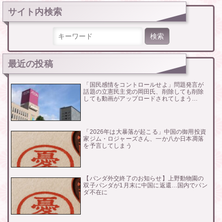
サイト内検索
検索:
最近の投稿
「国民感情をコントロールせよ」問題発言が
話題の立憲民主党の岡田氏、削除しても削除
しても動画がアップロードされてしまう…
「2026年は大暴落が起こる」中国の御用投資
家ジム・ロジャーズさん、一か八か日本凋落
を予言してしまう
【パンダ外交終了のお知らせ】上野動物園の
双子パンダが1月末に中国に返還…国内でパン
ダ不在に