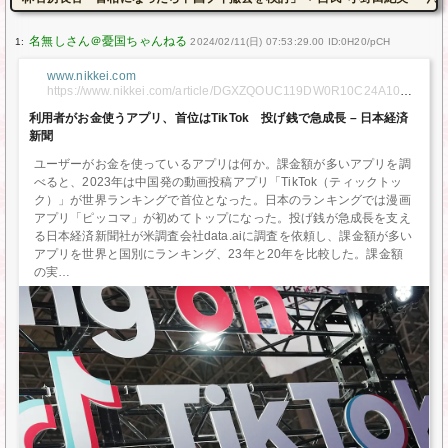
1:
2024/02/11(日) 07:53:29.00 ID:0H20/pCH
www.nikkei.com
https://www.nikkei.com/article/DGXZQOUC119DW0R10C24A1000
000/
利用者がお金使うアプリ、首位はTikTok 投げ銭で急成長 – 日本経済
新聞
ユーザーがお金を使っているアプリは何か。課金額が多いアプリを調
べると、2023年は中国発の動画投稿アプリ「TikTok（ティックトッ
ク）」が世界ランキングで首位となった。日本のランキングでは漫画
アプリ「ピッコマ」が初めてトップになった。投げ銭が急成長を支え
る日本経済新聞社が米調査会社data.aiに調査を依頼し、課金額が多い
アプリを世界と国別にランキング、23年と20年を比較した。課金額
の実