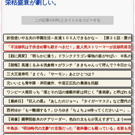
栄枯盛衰が劇しい。
この記事のURLとタイトルをコピーする
妖怪使いやる夫の学園生活～友達１００人できるかな～ 【第２１話：愛の術
「不法移民は子供含め撃ち殺すべきだ！」超人気ストリーマーが反移民発言に
【顔に異変】「明らかに違う」ドランクドラゴン塚地の姿がやばい ※私の本
【朗報】高瀬くるみ＆浅倉樹々がランチ「ききちゃんって呼んで？今日から友
三大王道寿司「まぐろ」「サーモン」あとひとつは？
元いいとも青年隊・岸田健作、中居正広氏の裏側を回顧
ワンピース尾田っち「僕とその辺の連載作家は同じく『漫画家』と呼ばれるけ
【最終日】『巨人の星』『あしたのジョー』『タイガーマスク』など歴代の有名
西村ゆか「もー離婚する？」ひろゆき「ちょちょw待ってくださいよー」←こ
【画像】國學院栃木のチアリーダー、色白の太ももが見えすぎてしまうwww 
中島歩、“明治時代の文豪”の玄孫だった「教科書にも載っている」名前も先祖