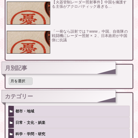
【火器管制レーダー照射事件】中国を擁護す
る主張がアクロバティック過ぎる…
「一発なら誤射では？www」中国、自衛隊の
戦闘機にレーダー照射 × ２、日本政府が中国
側に抗議
月別記事
月
別
記
事
カテゴリー
都市・地域
日常・文化・娯楽
科学・学問・研究