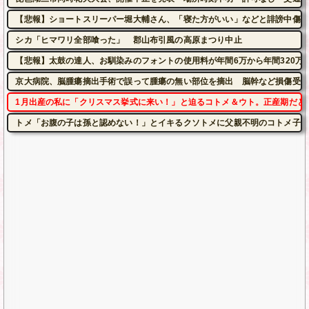
【悲報】ショートスリーパー堀大輔さん、「寝た方がいい」などと誹謗中傷さ
シカ「ヒマワリ全部喰った」 郡山布引風の高原まつり中止
【悲報】太鼓の達人、お馴染みのフォントの使用料が年間6万から年間320万
京大病院、脳腫瘍摘出手術で誤って腫瘍の無い部位を摘出 脳幹など損傷受け
1月出産の私に「クリスマス挙式に来い！」と迫るコトメ＆ウト。正産期だと
トメ「お腹の子は孫と認めない！」とイキるクソトメに父親不明のコトメ子を