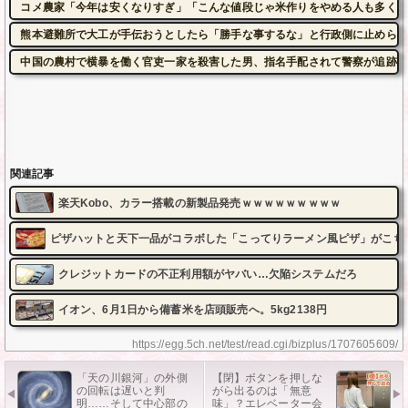
コメ農家「今年は安くなりすぎ」「こんな値段じゃ米作りをやめる人も多くな
熊本避難所で大工が手伝おうとしたら「勝手な事するな」と行政側に止められ
中国の農村で横暴を働く官吏一家を殺害した男、指名手配されて警察が追跡す
関連記事
楽天Kobo、カラー搭載の新製品発売ｗｗｗｗｗｗｗｗｗ
ピザハットと天下一品がコラボした「こってりラーメン風ピザ」がこち
クレジットカードの不正利用額がヤバい…欠陥システムだろ
イオン、6月1日から備蓄米を店頭販売へ。5kg2138円
https://egg.5ch.net/test/read.cgi/bizplus/1707605609/
「天の川銀河」の外側
【閉】ボタンを押しな
の回転は遅いと判
がら出るのは「無意
明……そして中心部の
味」？エレベーター会