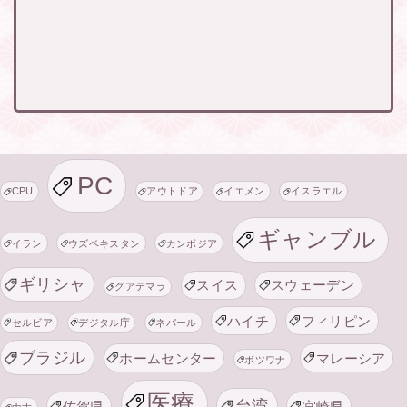
PC
CPU
アウトドア
イエメン
イスラエル
ギャンブル
イラン
ウズベキスタン
カンボジア
ギリシャ
スイス
スウェーデン
グアテマラ
ハイチ
フィリピン
セルビア
デジタル庁
ネパール
ブラジル
ホームセンター
マレーシア
ボツワナ
医療
台湾
佐賀県
宮崎県