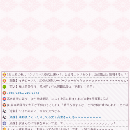
1月出産の私に「クリスマス挙式に来い！」と迫るコトメ＆ウト。正産期だと説明するも「予
【朗報】イチローさん、想像の5倍スーパースターだったｗｗｗｗｗｗｗｗｗｗｗｗｗｗｗｗ
【巨人】橋上監督代行、昇格即Ｖ打の岡田悠希は「信頼して起用」
765471651721971844
高市政権に媚びてきた産経新聞、コスト上昇に耐えられず東北6県撤退を発表
|●|熊本避難所で大工が手伝おうとしたら「勝手な事するな」と行政側に止められた！との
【悲報】ワイの元カノ、風俗で見つかる。。
【画像】運動後にぐったりしてる女子高生さんたちｗｗｗｗｗｗｗｗｗ
【画像】女さんの平均的なキャンプ姿、エッッッッッッッッッッッッッッッッッ！
タトゥー彫り師さん「刺青入れてる奴は全員バカです」→30万再生ｗｗｗｗｗｗ