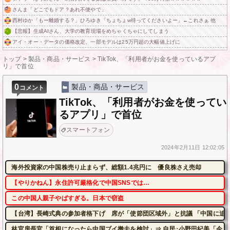
さんま「どこでもドア？あれ不便やで」
西村ゆか「もー離婚する？」ひろゆき「ちょちょw待ってくださいよー」←これさぁ 他
【悲報】生成AIさん、大学の教育現場をめちゃくちゃにしてしまう
アイ・オー・データの価格改定、一部モデルは25万円超の大幅値上げに
トップ
>
製品・商品・サービス
>
TikTok、「利用者がお金を使っているアプ
リ」で首位
0
製品・商品・サービス
コメント
TikTok、「利用者がお金を使ってい
るアプリ」で首位
スマートフォン
2024年
2月11日
12:02:05
海外投資家の中国株売り止まらず、総額1.4兆円に 優良株さえ売却
【やりかねん】永住許可厳格化で中国SNSでは…
この中国人親子やばすぎる。日本で窃盗
【台湾】長崎式典の参加者格下げ 席が「使節団区域外」と抗議 「中国に追
林官房長官「首相になったら中国ブイ撤去を検討」⇒ 自民･小野田紀美「今、