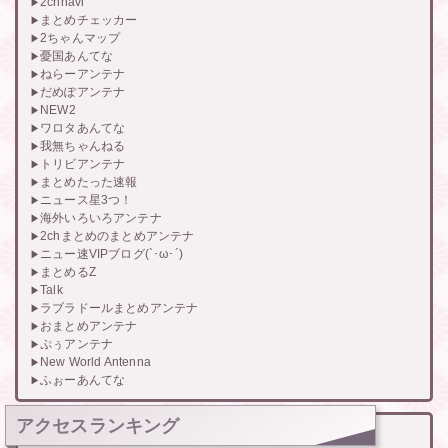
2chnavi
まとめチェッカー
2ちゃんマップ
憂国あんてな
ねらーアンテナ
だめぽアンテナ
NEW2
ワロタあんてな
我無ちゃんねる
トリビアンテナ
まとめたった速報
ニュース星3つ！
海外いろいろアンテナ
2chまとめのまとめアンテナ
ニュー速VIPブログ(`･ω･´)
まとめるZ
Talk
ラブラドールまとめアンテナ
おまとめアンテナ
ぷぅアンテナ
New World Antenna
ふぉーあんてな
アクセスランキング