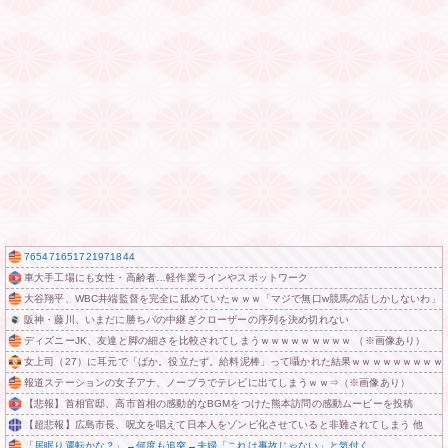
765471651721971844
車大手工場にも女性・高齢者…軽作業ラインやスポットワーク
大谷翔平、WBC井端監督を完全に舐めていたｗｗｗ「マジで無口w競馬の話しかしないわ」
阪神・藤川、いまだに勝ちパの中継ぎクローザーの序列を決め切れない
ディズニーJK、友達と脚の細さを比較されてしまうｗｗｗｗｗｗｗｗｗ （※画像あり）
女上司（27）に耳元で「ばか。役立たず。給料泥棒」って囁かれた結果ｗｗｗｗｗｗｗｗｗ
報道ステーションの女子アナ、ノーブラでテレビに出てしまうｗｗ⇒（※画像あり）
【悲報】首相官邸、高市首相の感動的なBGMをつけた熊本訪問の感動ムービーを投稿
【超悲報】広島市長、呪文を唱えて日本人をゾンビ化させていると非難されてしまう 他
「居眠り運転かな？」→何度も追突→夫婦「これは事故じゃない」と気付く…