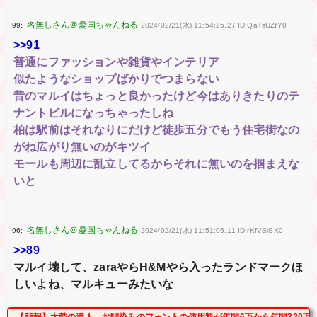
99:
2024/02/21(水) 11:54:25.27 ID:Qa+sUZfY0
>>91
普通にファッションや雑貨やインテリア
似たようなショップばかりでつまらない
昔のマルイはちょっと良かったけど今はありきたりのテ
ナントビルになっちゃったしね
柏は駅前はそれなりにだけど徒歩五分でもう住宅街なの
がね広がり無いのがキツイ
モールも周辺に乱立してるからそれに無いのを掴まえな
いと
96:
2024/02/21(水) 11:51:06.11 ID:rKfVBiSX0
>>89
マルイ壊して、zaraやらH&Mやら入ったランドマークほ
しいよね、マルキューみたいな