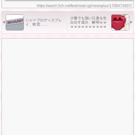
https://asahi.5ch.net/test/read.cgi/newsplus/1708473807/
少量でも強い口臭を生
シャープのディスプレ
み出す成分、解明ｗｗ
イ、暗雲……
ｗｗｗｗｗｗｗｗｗｗ