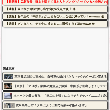
【超悲報】広島市長、呪文を唱えて日本人をゾンビ化させていると非難されて
【速報】佐々木が1回に押し出す含む4失点で炎上 他
【悲報】お年玉の「中抜き」が止まらない…なぜか減っていくwwwww 他
【悲報】グレタさん、デモ中に捕まる→ご満悦すぎて草wwwww 他
関連記事
東京都足立区の高校生、自転車の鍵かけたらマックのクーポン貰える
【東京】「アメ横」象徴の鮮魚店が激減、中国系が進出しまくりｗｗｗ
オホーツク最大都市、「第二の夕張」になりそうでヤバイ……ゴミ袋1.
岐阜県高山市「クマ出没に出動で報酬■■円払います」