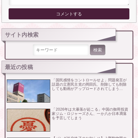
サイト内検索
検索:
最近の投稿
「国民感情をコントロールせよ」問題発言が
話題の立憲民主党の岡田氏、削除しても削除
しても動画がアップロードされてしまう…
「2026年は大暴落が起こる」中国の御用投資
家ジム・ロジャーズさん、一か八か日本凋落
を予言してしまう