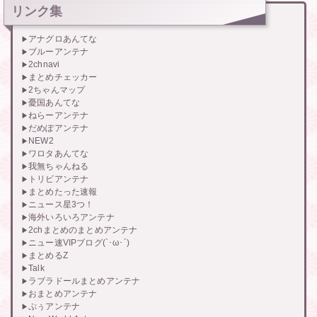
リンク集
アナグロあんてな
ブルーアンテナ
2chnavi
まとめチェッカー
2ちゃんマップ
憂国あんてな
ねらーアンテナ
だめぽアンテナ
NEW2
ワロタあんてな
我無ちゃんねる
トリビアンテナ
まとめたった速報
ニュース星3つ！
海外いろいろアンテナ
2chまとめのまとめアンテナ
ニュー速VIPブログ(`･ω･´)
まとめるZ
Talk
ラブラドールまとめアンテナ
おまとめアンテナ
ぷぅアンテナ