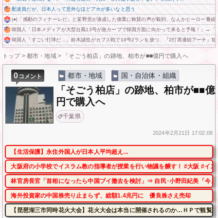
配達員だが、日本人って意外なほどアホが多いなと思う
|●|「感動のフィナーレだ」と某野党が達成した偉業に称賛の声が殺到、なんかヒーロー番組
韓国人「日本メディアが大型台風13号が急カーブで韓国方面に向かって来ると予報！」→「
韓国人「すごい打球だ…」鈴木誠也がカブス戦で19号2ランを放つ、『2打席連続アーチ』狙
トップ
>
都市・地域
>
「そごう柏店」の跡地、柏市が■■億円で購入へ
0
都市・地域
国・自治体・組織
コメント
「そごう柏店」の跡地、柏市が■■億
円で購入へ
千葉県
2024年
2月21日
17:02:08
【生活保護】永住外国人が日本人平均超え...
大阪府の小学校でイスラム教の指導者が授業を行い物議を醸す！ #大阪 #イス
林官房長官「首相になったら中国ブイ撤去を検討」⇒ 自民･小野田紀美「今、
海外投資家の中国株売り止まらず、総額1.4兆円に 優良株さえ売却
【琵琶湖三市同時花火大会】花火大会は本当に開催されるのか…ＨＰで観覧券