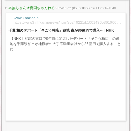
1:
2024/02/21(水) 09:03:27.14 ID:e2z62A3d9
www3.nhk.or.jp
https://www3.nhk.or.jp/news/html/20240221/k10014365361000.ht
ml
千葉 柏のデパート「そごう柏店」跡地 市が86億円で購入へ | NHK
【NHK】柏駅の東口で8年前に閉店したデパート「そごう柏店」の跡
地を千葉県柏市が地権者の大手不動産会社から86億円で購入すること
に…