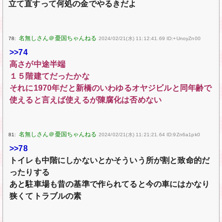
立て直すって何処の金でやるきだよ
78:
2024/02/21(水) 11:12:41.69 ID:+UnoyZn00
>>74
高さが中途半端
１５階建てだったかな
それに1970年だと新橋のいわゆるオヤジビルと同年齢で
使えると言えば使えるが陳腐化は否めない
81:
2024/02/21(水) 11:21:21.64 ID:9Zn6a1pk0
>>78
トイレも中階にしかないとかそういう所が割と致命的だ
ったりする
あと駐車場も昔の基準で作られてると今の車にはかなり
狭くてトラブルの素