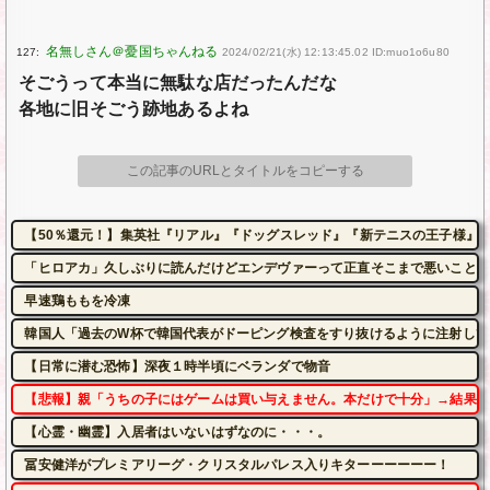
127:
2024/02/21(水) 12:13:45.02 ID:muo1o6u80
そごうって本当に無駄な店だったんだな
各地に旧そごう跡地あるよね
この記事のURLとタイトルをコピーする
【50％還元！】集英社『リアル』『ドッグスレッド』『新テニスの王子様』など
「ヒロアカ」久しぶりに読んだけどエンデヴァーって正直そこまで悪いことし
早速鶏ももを冷凍
韓国人「過去のW杯で韓国代表がドーピング検査をすり抜けるように注射してい
【日常に潜む恐怖】深夜１時半頃にベランダで物音
【悲報】親「うちの子にはゲームは買い与えません。本だけで十分」→結果
【心霊・幽霊】入居者はいないはずなのに・・・。
冨安健洋がプレミアリーグ・クリスタルパレス入りキターーーーーー！