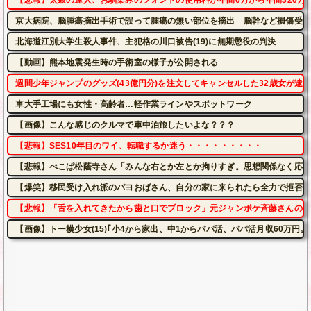
【悲報】太鼓の達人、お馴染みのフォントの使用料が年間6万から年間320万
京大病院、脳腫瘍摘出手術で誤って腫瘍の無い部位を摘出 脳幹など損傷受け
北海道江別大学生殺人事件、主犯格の川口被告(19)に無期懲役の判決
【動画】熊本地震発生時の手術室の様子が公開される
週間少年ジャンプのグッズ(43億円分)を注文してキャンセルした32歳女が逮
車大手工場にも女性・高齢者…軽作業ラインやスポットワーク
【画像】こんな感じのクルマで車中泊旅したいよな？？？
【悲報】SES10年目のワイ、転職するか迷う・・・・・・・・・
【悲報】ぺこぱ松蔭寺さん「みんな右とか左とか拘りすぎ。思想関係なく応援
【爆笑】移民受け入れ派のパヨおばさん、自分の家に来られたら全力で拒否る
【悲報】「舌を入れてきたから歯と口でブロック」元ジャンポケ斉藤さんの不
【画像】トー横少女(15)｢小4から家出、中1からパパ活、パパ活月収60万円。