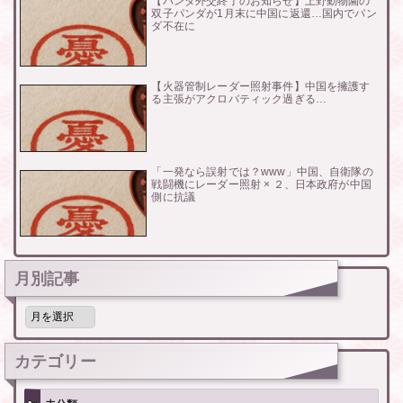
【パンダ外交終了のお知らせ】上野動物園の
双子パンダが1月末に中国に返還…国内でパン
ダ不在に
【火器管制レーダー照射事件】中国を擁護す
る主張がアクロバティック過ぎる…
「一発なら誤射では？www」中国、自衛隊の
戦闘機にレーダー照射 × ２、日本政府が中国
側に抗議
月別記事
月
別
記
事
カテゴリー