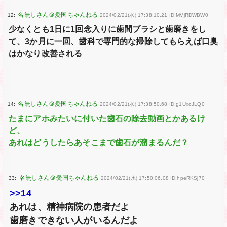
12:
2024/02/21(水) 17:38:10.21 ID:MVjRDWBW0
少なくとも1日に1回念入りに歯間ブラシと歯磨きをし
て、3か月に一回、歯科で専門的な掃除してもらえば口臭
はかなり改善される
14:
2024/02/21(水) 17:38:50.68 ID:g1UxoJLQ0
たまにアホみたいに付いた歯石の除去動画とかあるけ
ど、
あれはどうしたらあそこまで歯石が溜まるんだ？
33:
2024/02/21(水) 17:50:06.08 ID:hpeRKSj70
>>14
あれは、精神病院の患者だよ
歯磨きできない人がいるんだよ