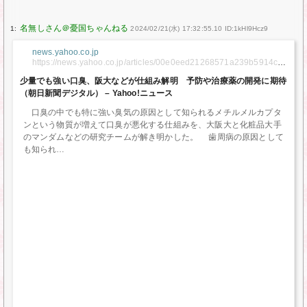
1:
2024/02/21(水) 17:32:55.10 ID:1kHl9Hcz9
news.yahoo.co.jp
https://news.yahoo.co.jp/articles/00e0eed21268571a239b5914cc2
042e6f91fda17
少量でも強い口臭、阪大などが仕組み解明 予防や治療薬の開発に期待
（朝日新聞デジタル） – Yahoo!ニュース
口臭の中でも特に強い臭気の原因として知られるメチルメルカプタ
ンという物質が増えて口臭が悪化する仕組みを、大阪大と化粧品大手
のマンダムなどの研究チームが解き明かした。 歯周病の原因として
も知られ