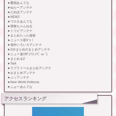
憂国あんてな
ねらーアンテナ
だめぽアンテナ
NEW2
ワロタあんてな
我無ちゃんねる
トリビアンテナ
まとめたった速報
ニュース星3つ！
海外いろいろアンテナ
2chまとめのまとめアンテナ
ニュー速VIPブログ(`･ω･´)
まとめるZ
Talk
ラブラドールまとめアンテナ
おまとめアンテナ
ぷぅアンテナ
New World Antenna
ふぉーあんてな
アクセスランキング