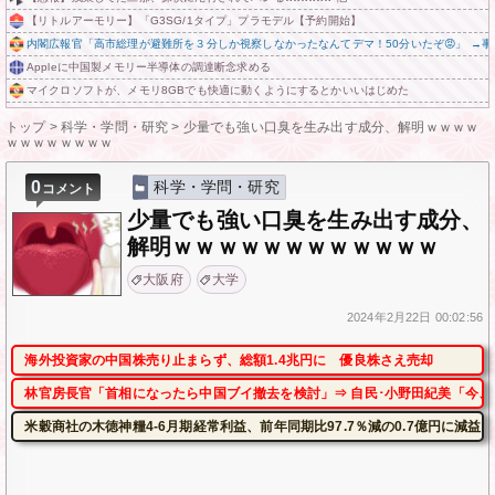
【リトルアーモリー】「G3SG/1タイプ」プラモデル【予約開始】
内閣広報官「高市総理が避難所を３分しか視察しなかったなんてデマ！50分いたぞ😡」 →
Appleに中国製メモリー半導体の調達断念求める
マイクロソフトが、メモリ8GBでも快適に動くようにするとかいいはじめた
トップ
>
科学・学問・研究
>
少量でも強い口臭を生み出す成分、解明ｗｗｗｗ
ｗｗｗｗｗｗｗｗ
0
科学・学問・研究
コメント
少量でも強い口臭を生み出す成分、
解明ｗｗｗｗｗｗｗｗｗｗｗｗ
大阪府
大学
2024年
2月22日
00:02:56
海外投資家の中国株売り止まらず、総額1.4兆円に 優良株さえ売却
林官房長官「首相になったら中国ブイ撤去を検討」⇒ 自民･小野田紀美「今、
米穀商社の木徳神糧4-6月期経常利益、前年同期比97.7％減の0.7億円に減益