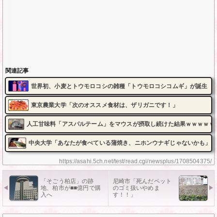
関連記事
世界初、小麦とトウモロコシの雑種「トウモロコシコムギ」が誕生
東京農業大学「次のオススメ食材は、ザリガニです！」
人工甘味料「アスパルテーム」をマウスが摂取し続けた結果ｗｗｗｗｗ
中央大学「あなたが食べている蒲焼き、ニホンウナギじゃないかも」
https://asahi.5ch.net/test/read.cgi/newsplus/1708504375/
「そごう柏店」の跡
尼崎市「死んだペット
地、柏市が■■億円で購
のゴミ扱いやめま
入へ
す！！」