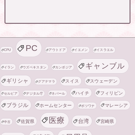
PC
CPU
アウトドア
イエメン
イスラエル
ギャンブル
イラン
ウズベキスタン
カンボジア
ギリシャ
スイス
スウェーデン
グアテマラ
ハイチ
フィリピン
セルビア
デジタル庁
ネパール
ブラジル
ホームセンター
マレーシア
ボツワナ
医療
台湾
佐賀県
宮崎県
中古