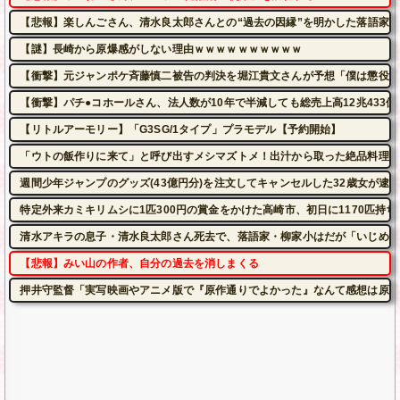
【悲報】楽しんごさん、清水良太郎さんとの“過去の因縁”を明かした落語家に
【謎】長崎から原爆感がしない理由ｗｗｗｗｗｗｗｗｗｗ
【衝撃】元ジャンポケ斉藤慎二被告の判決を堀江貴文さんが予想「僕は懲役4
【衝撃】パチ●コホールさん、法人数が10年で半減しても総売上高12兆433
【リトルアーモリー】「G3SG/1タイプ」プラモデル【予約開始】
「ウトの飯作りに来て」と呼び出すメシマズトメ！出汁から取った絶品料理を
週間少年ジャンプのグッズ(43億円分)を注文してキャンセルした32歳女が逮
特定外来カミキリムシに1匹300円の賞金をかけた高崎市、初日に1170匹持
清水アキラの息子・清水良太郎さん死去で、落語家・柳家小はだが「いじめ」
【悲報】みい山の作者、自分の過去を消しまくる
押井守監督「実写映画やアニメ版で『原作通りでよかった』なんて感想は原作