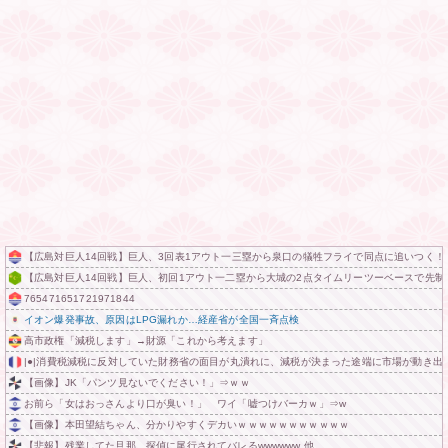
【広島対巨人14回戦】巨人、3回表1アウト一三塁から泉口の犠牲フライで同点に追いつく！
【広島対巨人14回戦】巨人、初回1アウト一二塁から大城の2点タイムリーツーベースで先
765471651721971844
イオン爆発事故、原因はLPG漏れか…経産省が全国一斉点検
高市政権「減税します」→財源「これから考えます」
|●|消費税減税に反対していた財務省の面目が丸潰れに、減税が決まった途端に市場が動き出
【画像】JK「パンツ見ないでください！」⇒ｗｗ
お前ら「女はおっさんより口が臭い！」 ワイ「嘘つけバーカｗ」⇒w
【画像】本田望結ちゃん、分かりやすくデカいｗｗｗｗｗｗｗｗｗｗｗ
【悲報】残業してた旦那、探偵に尾行されてバレるwwwwww 他