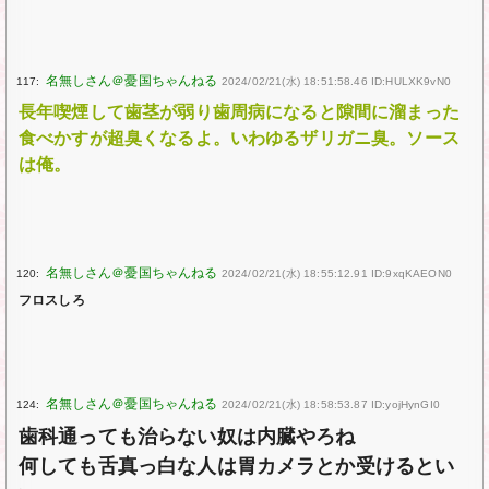
117:
2024/02/21(水) 18:51:58.46 ID:HULXK9vN0
長年喫煙して歯茎が弱り歯周病になると隙間に溜まった
食べかすが超臭くなるよ。いわゆるザリガニ臭。ソース
は俺。
120:
2024/02/21(水) 18:55:12.91 ID:9xqKAEON0
フロスしろ
124:
2024/02/21(水) 18:58:53.87 ID:yojHynGI0
歯科通っても治らない奴は内臓やろね
何しても舌真っ白な人は胃カメラとか受けるとい