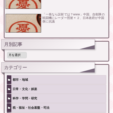
「一発なら誤射では？www」中国、自衛隊の
戦闘機にレーダー照射 × ２、日本政府が中国
側に抗議
月別記事
月
別
記
事
カテゴリー
都市・地域
日常・文化・娯楽
科学・学問・研究
税・福祉・社会基盤・司法