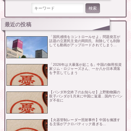
検索:
最近の投稿
「国民感情をコントロールせよ」問題発言が
話題の立憲民主党の岡田氏、削除しても削除
しても動画がアップロードされてしまう…
「2026年は大暴落が起こる」中国の御用投資
家ジム・ロジャーズさん、一か八か日本凋落
を予言してしまう
【パンダ外交終了のお知らせ】上野動物園の
双子パンダが1月末に中国に返還…国内でパン
ダ不在に
【火器管制レーダー照射事件】中国を擁護す
る主張がアクロバティック過ぎる…