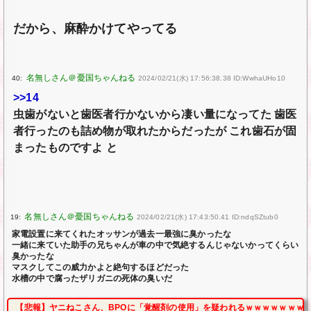
だから、麻酔かけてやってる
40:
2024/02/21(水) 17:56:38.38 ID:WwhaUHo10
>>14
虫歯がないと歯医者行かないから凄い量になってた 歯医
者行ったのも詰め物が取れたからだったが これ歯石が固
まったものですよ と
19:
2024/02/21(水) 17:43:50.41 ID:ndqSZtub0
家電設置に来てくれたオッサンが過去一最強に臭かったな
一緒に来ていた助手の兄ちゃんが車の中で気絶するんじゃないかってくらい
臭かったな
マスクしてこの威力かよと絶句するほどだった
水槽の中で腐ったザリガニの死体の臭いだ
【悲報】ヤニねこさん、BPOに「覚醒剤の使用」を疑われるｗｗｗｗｗｗｗ