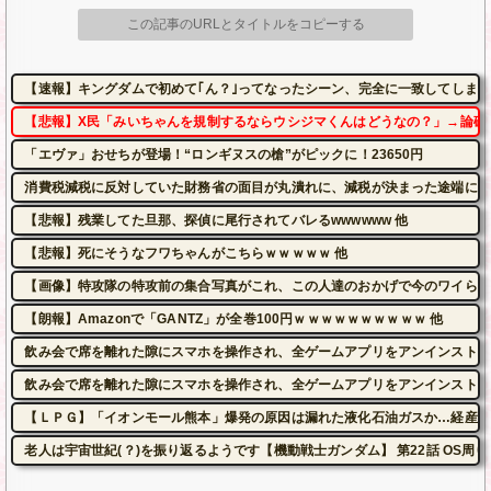
この記事のURLとタイトルをコピーする
【速報】キングダムで初めて｢ん？｣ってなったシーン、完全に一致してしま
【悲報】X民「みいちゃんを規制するならウシジマくんはどうなの？」→論破
「エヴァ」おせちが登場！“ロンギヌスの槍”がピックに！23650円
消費税減税に反対していた財務省の面目が丸潰れに、減税が決まった途端に市
【悲報】残業してた旦那、探偵に尾行されてバレるwwwwww 他
【悲報】死にそうなフワちゃんがこちらｗｗｗｗｗ 他
【画像】特攻隊の特攻前の集合写真がこれ、この人達のおかげで今のワイらが
【朗報】Amazonで「GANTZ」が全巻100円ｗｗｗｗｗｗｗｗｗｗ 他
飲み会で席を離れた隙にスマホを操作され、全ゲームアプリをアンインストー
飲み会で席を離れた隙にスマホを操作され、全ゲームアプリをアンインストー
【ＬＰＧ】「イオンモール熊本」爆発の原因は漏れた液化石油ガスか…経産省
老人は宇宙世紀(？)を振り返るようです【機動戦士ガンダム】 第22話 OS