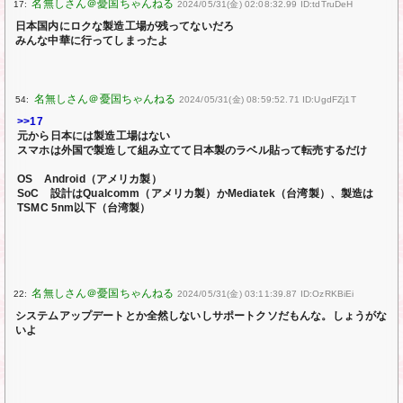
17:
2024/05/31(金) 02:08:32.99 ID:tdTruDeH
日本国内にロクな製造工場が残ってないだろ
みんな中華に行ってしまったよ
54:
2024/05/31(金) 08:59:52.71 ID:UgdFZj1T
>>17
元から日本には製造工場はない
スマホは外国で製造して組み立てて日本製のラベル貼って転売するだけ
OS Android（アメリカ製）
SoC 設計はQualcomm（アメリカ製）かMediatek（台湾製）、製造は
TSMC 5nm以下（台湾製）
22:
2024/05/31(金) 03:11:39.87 ID:OzRKBiEi
システムアップデートとか全然しないしサポートクソだもんな。しょうがな
いよ