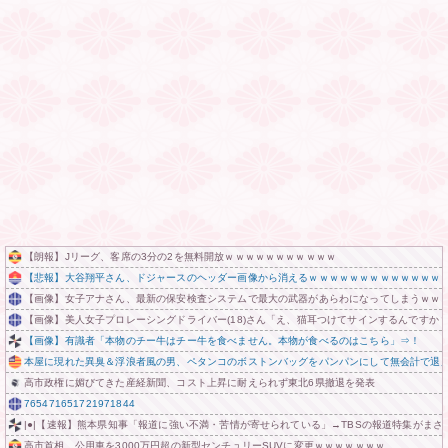
【朗報】Jリーグ、客席の3分の2を無料開放ｗｗｗｗｗｗｗｗｗｗｗ
【悲報】大谷翔平さん、ドジャースのヘッダー画像から消えるｗｗｗｗｗｗｗｗｗｗｗｗｗ
【画像】女子アナさん、最新の保安検査システムで最大の武器があらわになってしまうｗｗ
【画像】美人女子プロレーシングドライバー(18)さん「え、猫耳つけてサインするんですか
【画像】有識者「本物のチー牛はチー牛を食べません。本物が食べるのはこちら」⇒！
本屋に現れた異臭＆浮浪者風の男、ペタンコのボストンバッグをパンパンにして無会計で退
高市政権に媚びてきた産経新聞、コスト上昇に耐えられず東北6県撤退を発表
765471651721971844
|●|【速報】熊本県知事「報道に強い不満・苦情が寄せられている」→TBSの報道特集がまさ
高市首相、公用車を3000万円超の新型センチュリーSUVに変更ｗｗｗｗｗｗｗ