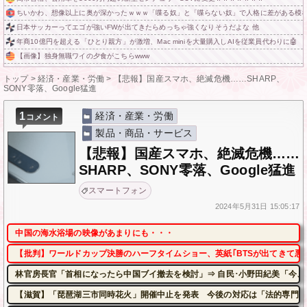
ちいかわ、想像以上に奥が深かったｗｗｗ「喋る奴」と「喋らない奴」で人格に差がある模
日本サッカーってエゴが強いFWが出てきたらめっちゃ強くなりそうだよな 他
年商10億円を超える「ひとり親方」が激増、Mac miniを大量購入しAIを従業員代わりに🤖
【画像】独身無職ワイの夕食がこちらwww
トップ
>
経済・産業・労働
>
【悲報】国産スマホ、絶滅危機……SHARP、
SONY零落、Google猛進
1
経済・産業・労働
コメント
製品・商品・サービス
【悲報】国産スマホ、絶滅危機……
SHARP、SONY零落、Google猛進
スマートフォン
2024年
5月31日
15:05:17
中国の海水浴場の映像があまりにも・・・
【批判】ワールドカップ決勝のハーフタイムショー、英紙｢BTSが出てきて悪
林官房長官「首相になったら中国ブイ撤去を検討」⇒ 自民･小野田紀美「今、
【滋賀】「琵琶湖三市同時花火」開催中止を発表 今後の対応は「法的専門家