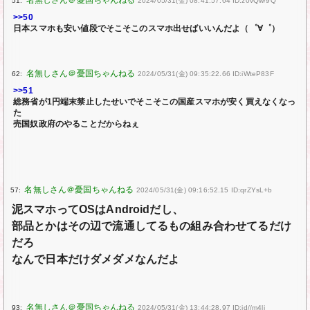
51:
2024/05/31(金) 08:41:57.64 ID:z0vQw/9Q
>>50
日本スマホも安い値段でそこそこのスマホ出せばいいんだよ（゜∀゜）
62:
2024/05/31(金) 09:35:22.66 ID:iWteP83F
>>51
総務省が1円端末禁止したせいでそこそこの国産スマホが安く買えなくなっ
た
売国奴政府のやることだからねぇ
57:
2024/05/31(金) 09:16:52.15 ID:qrZYsL+b
泥スマホってOSはAndroidだし、
部品とかはその辺で流通してるもの組み合わせてるだけ
だろ
なんで日本だけダメダメなんだよ
93:
2024/05/31(金) 13:44:28.97 ID:jd//m4li