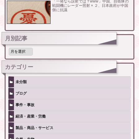
「一発なら誤射では？www」中国、自衛隊の
戦闘機にレーダー照射 × ２、日本政府が中国
側に抗議
月別記事
月
別
記
事
カテゴリー
未分類
ブログ
事件・事故
経済・産業・労働
製品・商品・サービス