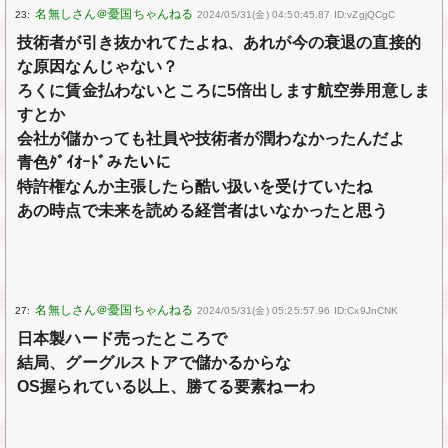
23:
2024/05/31(金) 04:50:45.87 ID:vZgjQCgC
技術者が引き抜かれてたよね、あれが今の衰退の直接的
な原因なんじゃない？
ろくに賃金払わないところに5倍出します航空券用意しま
すとか
会社が儲かっても社員や技術者が潤わなかったんだよ
青色ﾀﾞｲｵｰﾄﾞみたいに
特許権なんか主張したら酷い扱いを受けていたね
あの時点で未来を読める経営者はいなかったと思う
27:
2024/05/31(金) 05:25:57.96 ID:Cx9JnCNK
日本製ハード売ったところで
結局、グーグルストアで儲かるからな
OS握られている以上、勝てる要素ねーわ