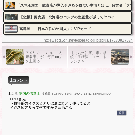
「スマホ注文」飲食店が導入せざるを得ない事情とは……経営者「タブレ
【悲報】蕎麦店、北海道のコンブの生産量が減ってヤバイ
高島屋、「日本在住の外国人」にVIPカード
https://egg.5ch.net/test/read.cgi/bizplus/1717081762/
アメリカ、ついに「大
【北九州】河川敷に拳
麻常用」が「毎日■■」
銃・手榴弾・ロケット
を上回る……
ランチャー
1
コメント
1.
憂国の名無士
名前:
投稿日:2024/05/31(金) 16:46:12
ID:E3NTg3NDU
>>13さん
＞数年前のイクスピアリは夏にカメラ使ってると
イクスピアリって何ですか？五毛さん
返信