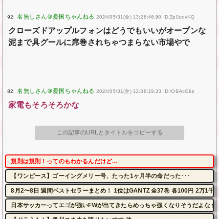
92:
2024/05/31(金) 13:26:46.90 ID:Zp0odvKQ
クローズドアップルフォンはどうでもいいがオープンな
泥まで具グールに席巻されちゃつまらない市場やで
82:
2024/05/31(金) 12:38:19.33 ID:/OBAcG9s
家電もそろそろかな
この記事のURLとタイトルをコピーする
規則は規則！ってのもわかるんだけど…
【ワンピース】ゴーイングメリー号、たった1ヶ月半の命だった･･･
8月2〜8日 週間ベストセラーまとめ！ 1位はGANTZ 全37巻 各100円 2万
日本サッカーってエゴが強いFWが出てきたらめっちゃ強くなりそうだよな 他