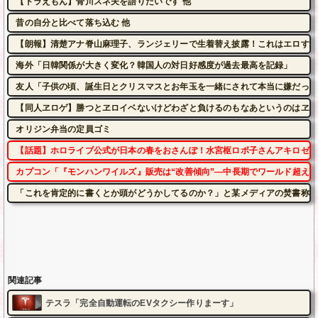
【ドラえもん】骨川スネ夫を語りたいです 他
昔の自分と比べて落ち込む 他
【朗報】清楚アナ脊山麻理子、ランジェリーで生着替え披露！これはエロすぎ
海外「日韓関係が大きく変化？韓国人の対日好感度が過去最高を記録」
友人「子供の頃、誕生日とクリスマスとお年玉を一緒にされて本当に嫌だった
【同人ヱロゲ】勝つとヱロイベないけどわざと負けるのもなあというのはヱロ
オリジン弁当の定員ゴミ
【話題】ホロライブ公式が日本の春をおさんぽ！水宮枢ロボ子さんアキロゼ
カプコン「『モンハンワイルズ』販売は“改善傾向”―中長期でワールド超え
「これを肯定的に書くとか頭がどうかしてるのか？」と某メディアの焚書称賛
関連記事
テスラ「完全自動運転のEVタクシー作りまーす」