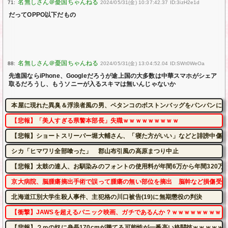
71:
2024/05/31(金) 10:37:42.37 ID:3izH2e1d
だってOPPO以下だもの
88:
2024/05/31(金) 13:04:52.04 ID:SWt0WeOa
先進国ならiPhone、Googleだろうが途上国の大多数は中華スマホがシェア
取るだろうし、もうソニーが入るスキマは無いんじゃないか
本屋に現れた異臭＆浮浪者風の男、ペタンコのボストンバッグをパンパンにし
【悲報】「美人すぎる県警本部長」失職ｗｗｗｗｗｗｗｗｗ
【悲報】ショートスリーパー堀大輔さん、「寝た方がいい」などと誹謗中傷さ
シカ「ヒマワリ全部喰った」 郡山布引風の高原まつり中止
【悲報】太鼓の達人、お馴染みのフォントの使用料が年間6万から年間320万
京大病院、脳腫瘍摘出手術で誤って腫瘍の無い部位を摘出 脳幹など損傷受け
北海道江別大学生殺人事件、主犯格の川口被告(19)に無期懲役の判決
【衝撃】JAWSを超えるパニック映画、ガチであるんか？ｗｗｗｗｗｗｗｗｗ
【悲報】２ｍの奴に身長170cmが勝てる可能性が一番高い格闘技ｗｗｗｗｗ