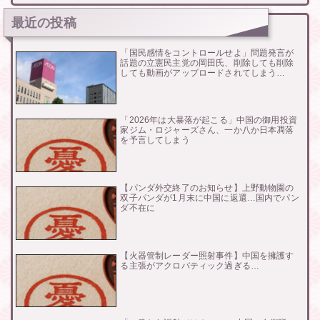
最近の投稿
「国民感情をコントロールせよ」問題発言が
話題の立憲民主党の岡田氏、削除しても削除
しても動画がアップロードされてしまう…
「2026年は大暴落が起こる」中国の御用投資
家ジム・ロジャーズさん、一か八か日本凋落
を予言してしまう
【パンダ外交終了のお知らせ】上野動物園の
双子パンダが1月末に中国に返還…国内でパン
ダ不在に
【火器管制レーダー照射事件】中国を擁護す
る主張がアクロバティック過ぎる…