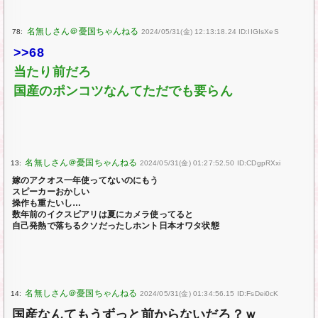
78:
2024/05/31(金) 12:13:18.24 ID:IIGIsXeS
>>68
当たり前だろ
国産のポンコツなんてただでも要らん
13:
2024/05/31(金) 01:27:52.50 ID:CDgpRXxi
嫁のアクオス一年使ってないのにもう
スピーカーおかしい
操作も重たいし…
数年前のイクスピアリは夏にカメラ使ってると
自己発熱で落ちるクソだったしホント日本オワタ状態
14:
2024/05/31(金) 01:34:56.15 ID:FsDei0cK
国産なんてもうずっと前からないだろ？ｗ