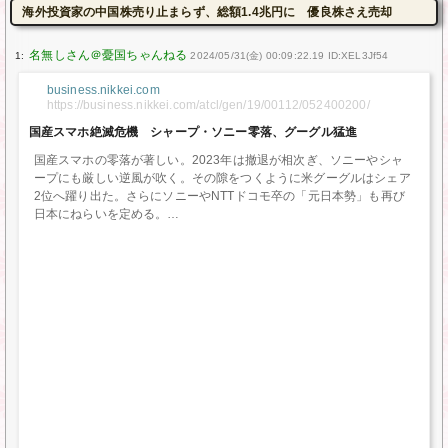
海外投資家の中国株売り止まらず、総額1.4兆円に 優良株さえ売却
1:
2024/05/31(金) 00:09:22.19 ID:XEL3Jf54
business.nikkei.com
https://business.nikkei.com/atcl/gen/19/00112/052400200/
国産スマホ絶滅危機 シャープ・ソニー零落、グーグル猛進
国産スマホの零落が著しい。2023年は撤退が相次ぎ、ソニーやシャ
ープにも厳しい逆風が吹く。その隙をつくように米グーグルはシェア
2位へ躍り出た。さらにソニーやNTTドコモ卒の「元日本勢」も再び
日本にねらいを定める。