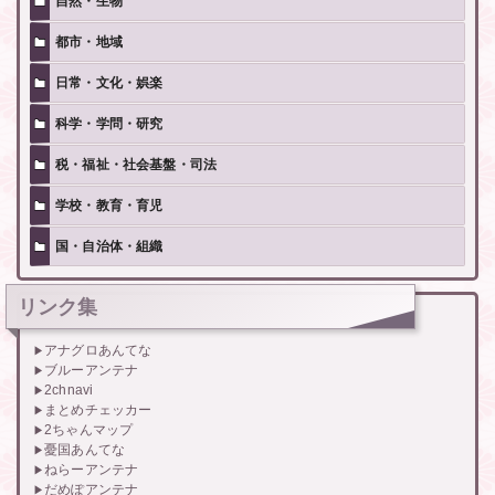
自然・生物
都市・地域
日常・文化・娯楽
科学・学問・研究
税・福祉・社会基盤・司法
学校・教育・育児
国・自治体・組織
リンク集
アナグロあんてな
ブルーアンテナ
2chnavi
まとめチェッカー
2ちゃんマップ
憂国あんてな
ねらーアンテナ
だめぽアンテナ