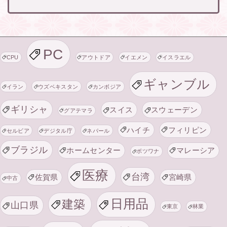
PC
CPU
アウトドア
イエメン
イスラエル
ギャンブル
イラン
ウズベキスタン
カンボジア
ギリシャ
スイス
スウェーデン
グアテマラ
ハイチ
フィリピン
セルビア
デジタル庁
ネパール
ブラジル
ホームセンター
マレーシア
ボツワナ
医療
台湾
佐賀県
宮崎県
中古
日用品
建築
山口県
東京
林業