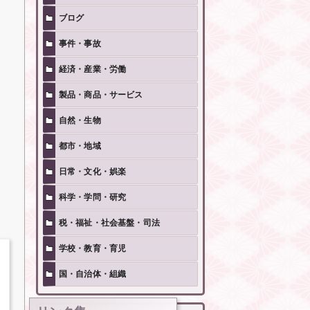
ブログ
事件・事故
経済・産業・労働
製品・商品・サービス
自然・生物
都市・地域
日常・文化・娯楽
科学・学問・研究
税・福祉・社会基盤・司法
学校・教育・育児
国・自治体・組織