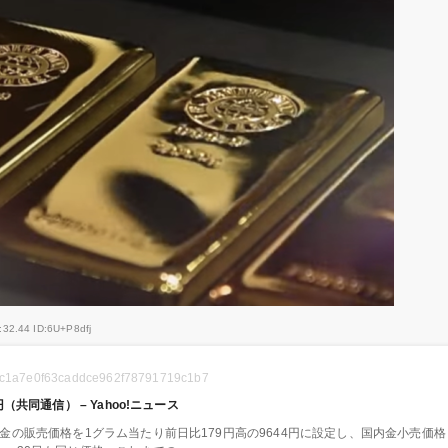
:32.44 ID:6U+P8dfj
d9b7c1a7e0f63caddce962f78791719c1b7
共同通信） – Yahoo!ニュース
の販売価格を1グラム当たり前日比179円高の9644円に設定し、国内金小売価格