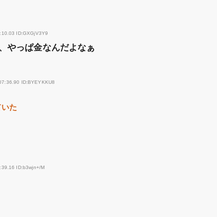
5:10.03 ID:GXGjV3Y9
、やっぱ金なんだよなぁ
:07:36.90 ID:BYEYKKU8
ていた
:39.16 ID:b3wjn+/M