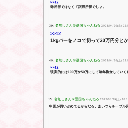
>>12
雑所得ではなくて譲渡所得でしょ。
39:
2023/04/29(土) 22:
>>12
1kgバーをノコで切って20万円分
40:
2023/04/29(土) 22
>>12
現実的には100万か50万にして毎年換金してい
15:
2023/04/29(土) 18:1
中国が買い占めてるからだろ、あいつらルーブル