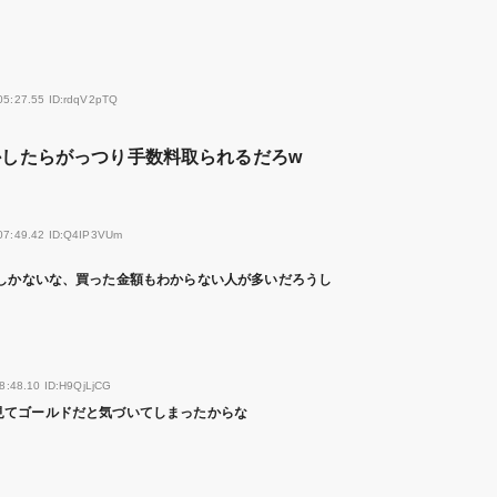
05:27.55 ID:rdqV2pTQ
とかしたらがっつり手数料取られるだろw
:07:49.42 ID:Q4IP3VUm
くしかないな、買った金額もわからない人が多いだろうし
8:48.10 ID:H9QjLjCG
見てゴールドだと気づいてしまったからな