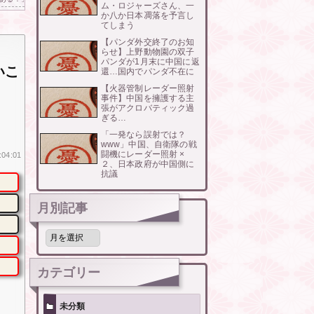
ム・ロジャーズさん、一
か八か日本凋落を予言し
てしまう
【パンダ外交終了のお知
らせ】上野動物園の双子
パンダが1月末に中国に返
いこ
還…国内でパンダ不在に
【火器管制レーダー照射
事件】中国を擁護する主
張がアクロバティック過
ぎる…
「一発なら誤射では？
www」中国、自衛隊の戦
闘機にレーダー照射 ×
:04:01
２、日本政府が中国側に
抗議
月別記事
月
別
記
事
カテゴリー
未分類