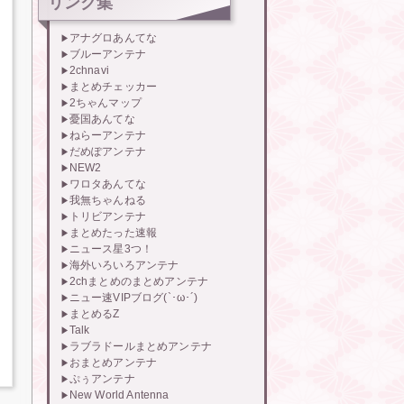
リンク集
アナグロあんてな
ブルーアンテナ
2chnavi
まとめチェッカー
2ちゃんマップ
憂国あんてな
ねらーアンテナ
だめぽアンテナ
NEW2
ワロタあんてな
我無ちゃんねる
トリビアンテナ
まとめたった速報
ニュース星3つ！
海外いろいろアンテナ
2chまとめのまとめアンテナ
ニュー速VIPブログ(`･ω･´)
まとめるZ
Talk
ラブラドールまとめアンテナ
おまとめアンテナ
ぷぅアンテナ
New World Antenna