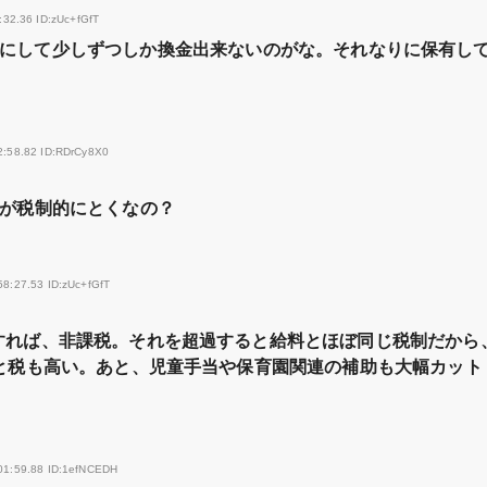
:32.36 ID:zUc+fGfT
にして少しずつしか換金出来ないのがな。それなりに保有し
2:58.82 ID:RDrCy8X0
のが税制的にとくなの？
58:27.53 ID:zUc+fGfT
すれば、非課税。それを超過すると給料とほぼ同じ税制だから
ると税も高い。あと、児童手当や保育園関連の補助も大幅カット
01:59.88 ID:1efNCEDH