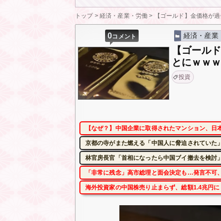
トップ
>
経済・産業・労働
>
【ゴールド】金価格が過
0
経済・産業
コメント
【ゴールド
とにｗｗ
投資
【なぜ？】中国企業に取得されたマンション、日
京都の寺がまた燃える「中国人に脅迫されていた
林官房長官「首相になったら中国ブイ撤去を検討」
「非常に残念」高市総理と面会決定も…発言不可、
海外投資家の中国株売り止まらず、総額1.4兆円