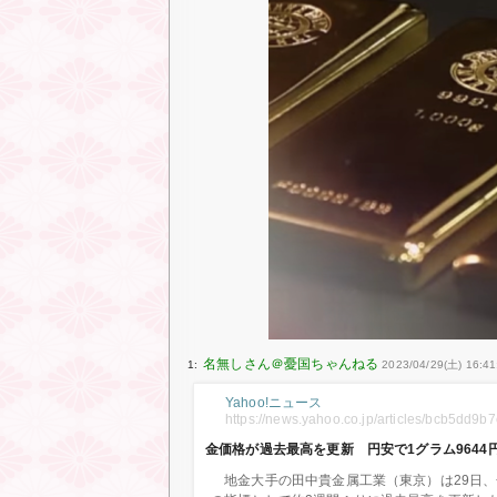
1:
2023/04/29(土) 16:41
Yahoo!ニュース
https://news.yahoo.co.jp/articles/bcb5d
金価格が過去最高を更新 円安で1グラム9644円（
地金大手の田中貴金属工業（東京）は29日、金