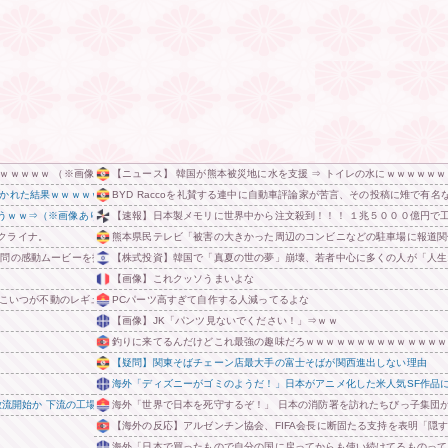
ｗｗｗｗｗ （※画像あり）
【ニュース】 韓国が熊本被災地に水を支援 ⇒ トイレの水にｗｗｗｗｗｗ
囁かれた結果ｗｗｗｗｗｗｗｗｗ
BYD Raccoを礼賛する連中に自動車評論家が苦言、その投稿に雉で有
うｗｗ⇒（※画像あり）
【速報】日本製メモリに世界中から注文殺到！！！ １兆５０００億円で
クライナ。
熊本県民テレビ「被害の大きかった周辺のコンビニなどの駐車場に報道関
訪問の感動ムービーを投稿
【株式投資】韓国で「真夏の世の夢」崩壊、若者中心に多くの人が「人生
【画像】これクッソうまいよな
失策←こいつが不動のレギュラーじゃない理由(ワケ)
PCパーツ高すぎて自作する人減ってるよな
【画像】JK「パンツ見ないでください！」⇒ｗｗ
釣りに来てるんだけどこれ最強の趣味だろｗｗｗｗｗｗｗｗｗｗｗｗｗｗ
【疑問】関東そばチェーン店最大手の富士そばが関西進出しない理由
海外「ディズニーがゴミのようだ！」日本がアニメ化した米人気SF作品
放流開始か 下流の工場地帯に洪水流入で崩壊はじまる
海外「世界で日本を死守するぞ！」 日本の消防署を訪れたちびっ子集団
【海外の反応】アルゼンチン協会、FIFA会長に断固たる支持を表明「隠
海外「日本で買ったもので自分の国に戻ってからも使い続けてるものって