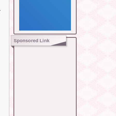
て
Sponsored Link
、