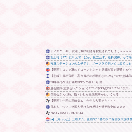
ディズニーJK、友達と脚の細さを比較されてしまうｗｗｗｗ
女上司（27）に耳元で「ばか。役立たず。給料泥棒」って
報道ステーションの女子アナ、ノーブラでテレビに出てしま
【動画】ロシア軍のドローンをネット発射装置で撃墜するウ
【悲報】首相官邸、高市首相の感動的なBGMをつけた熊本
20年落ちで走行距離3マンの軽15万 他
度会隆輝(立浪セレクション).276 6本33点OPS.724 0
寺田心さん(18)、筋トレした結果無事かわいくなる
【動画】中国の三峡ダム、今年も大変そう・・・
日本人、ついに外国人受け入れ反対が過半数突破ｗｗｗ
765471651721971844
|●|【おわった】三峡ダム、豪雨で13基の水門を開き大規模