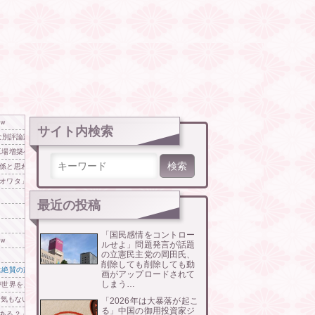
ｗ
サイト内検索
名な別評論家が噛みついてしまい……
工場増築へ
検索:
係と思われる車の無断駐車を見ることがあります。報道のお仕事も大変かもしれませんが配慮もお
オワタ」―中国メディア
最近の投稿
「国民感情をコントロー
ｗ
ルせよ」問題発言が話題
の立憲民主党の岡田氏、
削除しても削除しても動
に絶賛の声が殺到中
画がアップロードされて
しまう…
が世界をメロメロに
す気もないんだなｗ」
「2026年は大暴落が起こ
る」中国の御用投資家ジ
ある？」