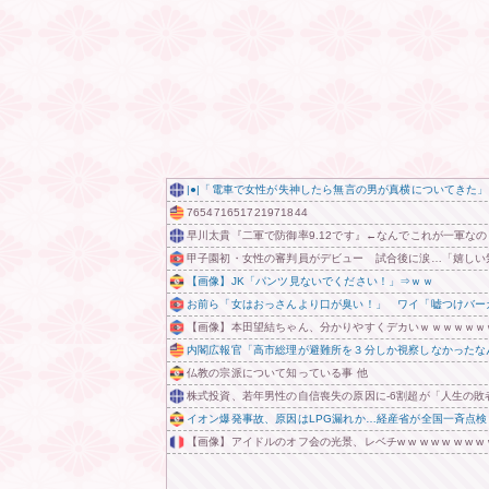
|●|「電車で女性が失神したら無言の男が真横についてき
765471651721971844
早川太貴『二軍で防御率9.12です』←なんでこれが一軍なの
甲子園初・女性の審判員がデビュー 試合後に涙…「嬉しい
【画像】JK「パンツ見ないでください！」⇒ｗｗ
お前ら「女はおっさんより口が臭い！」 ワイ「嘘つけバー
【画像】本田望結ちゃん、分かりやすくデカいｗｗｗｗｗｗ
内閣広報官「高市総理が避難所を３分しか視察しなかったなん
仏教の宗派について知っている事 他
株式投資、若年男性の自信喪失の原因に-6割超が「人生の敗
イオン爆発事故、原因はLPG漏れか…経産省が全国一斉点検
【画像】アイドルのオフ会の光景、レベチw w w w w w w w w