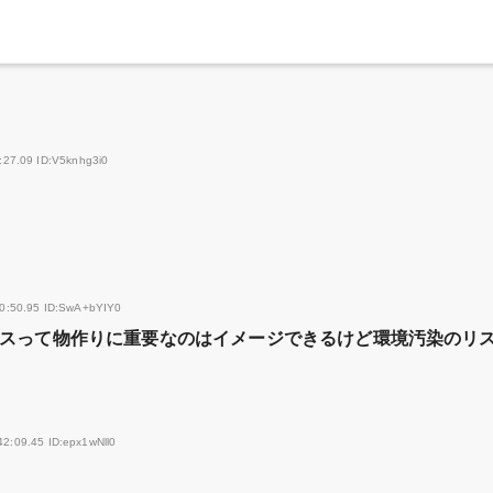
:27.09 ID:V5knhg3i0
40:50.95 ID:SwA+bYIY0
スって物作りに重要なのはイメージできるけど環境汚染のリ
42:09.45 ID:epx1wNll0