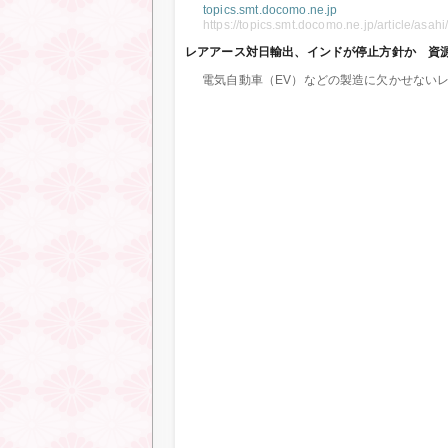
topics.smt.docomo.ne.jp
https://topics.smt.docomo.ne.jp/article/
レアアース対日輸出、インドが停止方針か 資
電気自動車（EV）などの製造に欠かせないレ