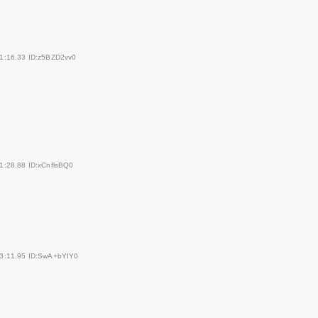
1:16.33 ID:z5BZD2vv0
1:28.88 ID:xCnflsBQ0
43:11.95 ID:SwA+bYIY0