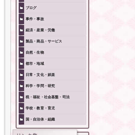
ブログ
事件・事故
経済・産業・労働
製品・商品・サービス
自然・生物
都市・地域
日常・文化・娯楽
科学・学問・研究
税・福祉・社会基盤・司法
学校・教育・育児
国・自治体・組織