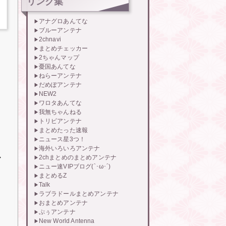
リンク集
アナグロあんてな
ブルーアンテナ
2chnavi
まとめチェッカー
2ちゃんマップ
憂国あんてな
ねらーアンテナ
だめぽアンテナ
NEW2
ワロタあんてな
我無ちゃんねる
トリビアンテナ
まとめたった速報
ニュース星3つ！
海外いろいろアンテナ
ス
2chまとめのまとめアンテナ
ニュー速VIPブログ(`･ω･´)
まとめるZ
Talk
ラブラドールまとめアンテナ
おまとめアンテナ
ぷぅアンテナ
New World Antenna