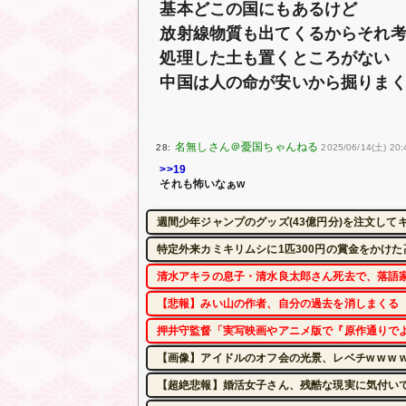
基本どこの国にもあるけど
放射線物質も出てくるからそれ
処理した土も置くところがない
中国は人の命が安いから掘りま
28:
2025/06/14(土) 20:
>>19
それも怖いなぁw
週間少年ジャンプのグッズ(43億円分)を注文して
特定外来カミキリムシに1匹300円の賞金をかけた
清水アキラの息子・清水良太郎さん死去で、落語
【悲報】みい山の作者、自分の過去を消しまくる
押井守監督「実写映画やアニメ版で『原作通りで
【画像】アイドルのオフ会の光景、レベチw w w w w w
【超絶悲報】婚活女子さん、残酷な現実に気付い