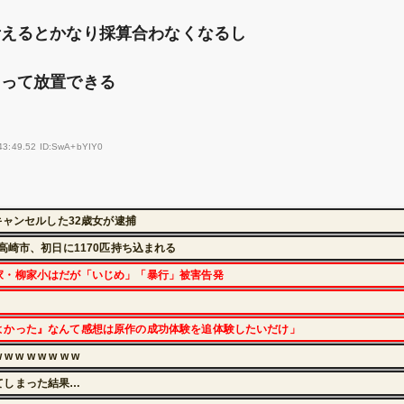
考えるとかなり採算合わなくなるし
くって放置できる
43:49.52 ID:SwA+bYIY0
キャンセルした32歳女が逮捕
高崎市、初日に1170匹持ち込まれる
家・柳家小はだが「いじめ」「暴行」被害告発
よかった』なんて感想は原作の成功体験を追体験したいだけ」
 w w w w w
てしまった結果…