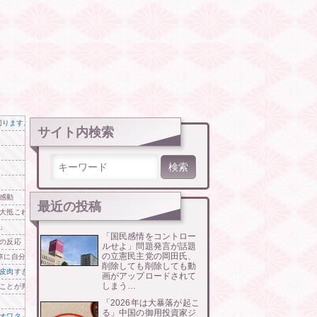
を切ります。年明けには、物によっては1000円切るのも出るかもしれません。農家さんが減ってし
サイト内検索
検索:
感動
最近の投稿
大抵これだ」
」
「国民感情をコントロー
の反応
ルせよ」問題発言が話題
の立憲民主党の岡田氏、
車に自分で轢かれかけてる」【海外の反応】
削除しても削除しても動
皮肉すぎる展開に突入しており……
画がアップロードされて
しまう…
ことが判明！！！日本人が救助活動してる所を勝手に動画撮り始めて勝手にマスコミに提供ｗｗｗ
「2026年は大暴落が起こ
る」中国の御用投資家ジ
オワタ」―中国メディア