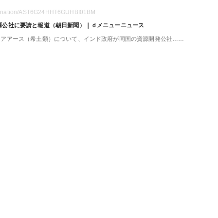
asahi/nation/AST6G24HHT6GUHBI01BM
源公社に要請と報道（朝日新聞）｜ｄメニューニュース
アアース（希土類）について、インド政府が同国の資源開発公社…