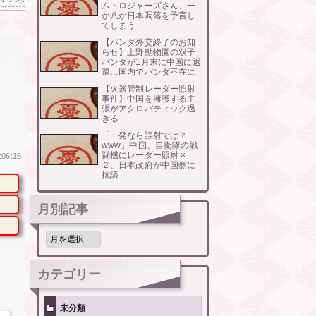
ム・ロジャーズさん、一
か八か日本凋落を予言し
てしまう
【パンダ外交終了のお知
らせ】上野動物園の双子
パンダが1月末に中国に返
還…国内でパンダ不在に
【火器管制レーダー照射
事件】中国を擁護する主
張がアクロバティック過
ぎる…
「一発なら誤射では？
www」中国、自衛隊の戦
闘機にレーダー照射 ×
:06:16
２、日本政府が中国側に
抗議
月別記事
月
別
記
事
カテゴリー
未分類