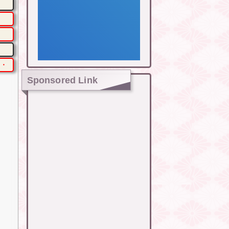
・・
Sponsored Link