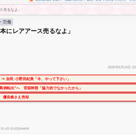
ス売るなよ」
・労働
日本にレアアース売るなよ」
2025年
6月14日
23
⇒ 自民･小野田紀美「今、やって下さい」
異例転出”へ 官邸幹部「協力的でなかったから」
に 優良株さえ売却
:51.45 ID:fZQNfd6/9