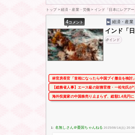
トップ
>
経済・産業・労働
>
インド「日本にレアアー
4
経済・産業
コメント
インド「
インド
林官房長官「首相になったら中国ブイ撤去を検討」
【総務省人事】エース級の財務官僚・一松旬氏が“
海外投資家の中国株売り止まらず、総額1.4兆円
1:
2025/06/14(土) 20:36