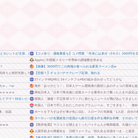
た」とタレントが主張、虚言疑惑が出ると「その男の垢を発見した」と追加主張するも……
【コメ余り、価格暴落も】コメ問屋 「年末には多分（5キロ）2000円
Appleに中国製メモリー半導体の調達断念求める
？
【画像】3000円でこの肉塊が食べられる家系ラーメン店w
気持ちと絶対失敗しちゃいけない、それだけでした」
【悲報？】チョコバナナクレープ定跡、敗れる
27インチWQHDと24インチフルHDの組み合わせってどうかな
カｗ」⇒w
海外「ありがとう！」日本人ゲーム開発者の親切にあのチェコの英雄も超
ｗｗｗｗｗ
帰化日本人「日本で帰化後に在留カードを要求されて断ったときの反応は
てデマ！50分いたぞ😡」 →事実上の視察は数分で正解
韓国人「速報！不正投球コウソクに新たなニュースが飛び込んできました
外国人「日本で手に入れたこのホログラムシール、すごすぎる！」 海外
者」自認
ボートを下ろすはずが車が先に沈む、スロープの失敗集「1人目、自分の
ヨーロッパが右翼政党の党員から銀行口座を作る権利を剥奪、そのせいで
 w w
【熊本地震】マスコミが讃えまくったベトナム人が救助報道、大嘘だった
入国手続きの簡素化を 日韓フォーラム「恒久化を目指すべき」と提言
【株式投資】韓国で「真夏の世の夢」崩壊、若者中心に多くの人が「人生