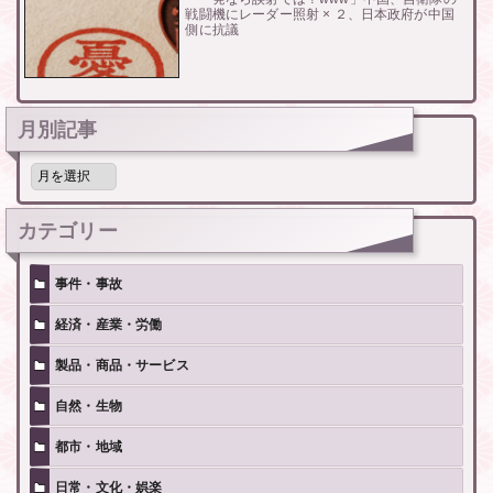
戦闘機にレーダー照射 × ２、日本政府が中国
側に抗議
月別記事
月
別
記
事
カテゴリー
事件・事故
経済・産業・労働
製品・商品・サービス
自然・生物
都市・地域
日常・文化・娯楽