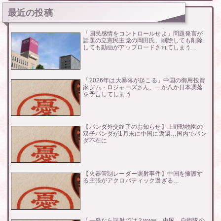
最近の投稿
「国民感情をコントロールせよ」問題発言が
話題の立憲民主党の岡田氏、削除しても削除
しても動画がアップロードされてしまう…
「2026年は大暴落が起こる」中国の御用投資
家ジム・ロジャーズさん、一か八か日本凋落
を予言してしまう
【パンダ外交終了のお知らせ】上野動物園の
双子パンダが1月末に中国に返還…国内でパン
ダ不在に
【火器管制レーダー照射事件】中国を擁護す
る主張がアクロバティック過ぎる…
「一発なら誤射では？www」中国、自衛隊の