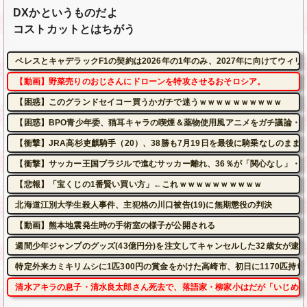
DXかというものだよ
コストカットとはちがう
ペレスとキャデラックF1の契約は2026年の1年のみ、2027年に向けてウィ
【動画】野菜売りのおじさんにドローンを特攻させるおそロシア。
【困惑】このグランドセイコー買うかガチで迷うｗｗｗｗｗｗｗｗｗｗ
【困惑】BPO青少年委、猫耳キャラの喫煙＆薬物使用風アニメをガチ議論・
【衝撃】JRA高杉吏麒騎手（20）、38勝も7月19日を最後に騎乗なしのま
【衝撃】サッカー王国ブラジルで進むサッカー離れ、36％が「関心なし」・
【悲報】「宝くじの1番賢い買い方」←これｗｗｗｗｗｗｗｗｗｗ
北海道江別大学生殺人事件、主犯格の川口被告(19)に無期懲役の判決
【動画】熊本地震発生時の手術室の様子が公開される
週間少年ジャンプのグッズ(43億円分)を注文してキャンセルした32歳女が逮
特定外来カミキリムシに1匹300円の賞金をかけた高崎市、初日に1170匹持
清水アキラの息子・清水良太郎さん死去で、落語家・柳家小はだが「いじめ」