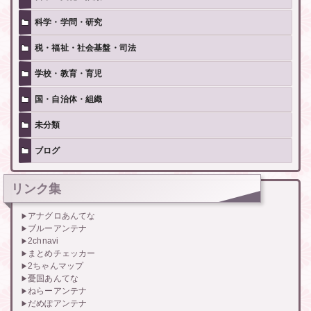
科学・学問・研究
税・福祉・社会基盤・司法
学校・教育・育児
国・自治体・組織
未分類
ブログ
リンク集
アナグロあんてな
ブルーアンテナ
2chnavi
まとめチェッカー
2ちゃんマップ
憂国あんてな
ねらーアンテナ
だめぽアンテナ