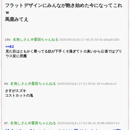
フラットデザインにみんなが飽き始めた今になってこれ
ｗ
馬鹿みてえ
150:
2025/09/23(火) 17:46:25.54 ID:wEkqi5UO0
>>82
見た目はともかく乗ってる奴が下手くそ過ぎてトロ臭いから公道ではプリ
ウス並に邪魔
83:
2025/09/23(火) 17:31:59.81 ID:Yxdl6m1n0
さすがスズキ
コストカットの鬼
87:
2025/09/23(火) 17:32:36.24 ID:REOW3XY10