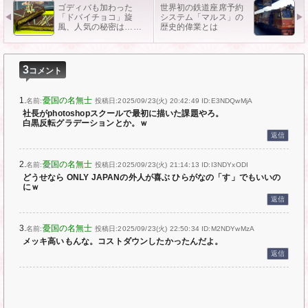
ゴディバも加わった
世界初の鉄道座席予約
「ドバイチョコ」旋
システム「マルス」の
風、人気の秘密は……
歴史的偉業とは
3
コメント
1.
憂国の名無士
名前:
投稿日:2025/09/23(火) 20:42:49
ID:E3NDQwMjA
社長がphotoshopスクールで最初に描いた課題やろ。
白黒反転グラデーションとか。ｗ
返信
2.
憂国の名無士
名前:
投稿日:2025/09/23(火) 21:14:13
ID:I3NDYxODI
どうせなら ONLY JAPANの外人が喜ぶ ひらがなの「す」でもいいの
にｗ
返信
3.
憂国の名無士
名前:
投稿日:2025/09/23(火) 22:50:34
ID:M2NDYwMzA
メッキ高いもんな。コストダウンしたかったんだよ。
返信