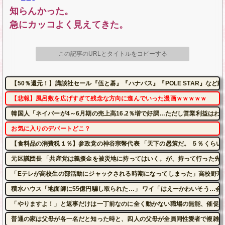
知らんかった。
急にカッコよく見えてきた。
この記事のURLとタイトルをコピーする
【50％還元！】講談社セール『伍と碁』『ハナバス』『POLE STAR』など約1
【悲報】風呂敷を広げすぎて残念な方向に進んでいった漫画ｗｗｗｗｗ
韓国人「ネイバーが4～6月期の売上高16.2％増で好調…ただし営業利益はわ
お気に入りのデパートどこ？
【食料品の消費税１％】参政党の神谷宗幣代表 「天下の愚策だ。 ５％くらい
元区議団長 「共産党は義援金を被災地に持ってはいく。が、持って行った先で
「Eテレが高校生の部活動にジャックされる時期になってしまった」高校野球
積水ハウス「地面師に55億円騙し取られた…」 ワイ「はえーかわいそう…会
「やりますよ！」と返事だけは一丁前なのに全く動かない職場の無能、催促し
普通の家は父母が各一名だと知った時と、四人の父母が全員同性愛者で複雑な