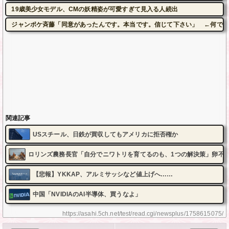
19歳美少女モデル、CMの妖精姿が可愛すぎて見入る人続出
ジャンポケ斉藤「同意があったんです。本当です。信じて下さい」 ←何でこ
関連記事
USスチール、日鉄が買収してもアメリカに拒否権か
ロリンズ農務長官「自分でニワトリを育てるのも、1つの解決策」卵不
【悲報】YKKAP、アルミサッシなど値上げへ……
中国「NVIDIAのAI半導体、買うなよ」
https://asahi.5ch.net/test/read.cgi/newsplus/1758615075/