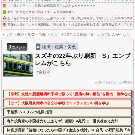
「小泉やめろ！」→市民らが横浜駅前で大絶叫ｗｗｗｗｗｗｗｗ
東大「貯金あと数年で尽きます」→研究者削減へ…
あっち系御用達で有名になった某ブランド、一時は飛ぶ鳥を落とす勢いだったが今期の業績
私有地に停めていた自家用車に『祭の邪魔』と地元住民が移動要求、所有者は要求に応じる
トップ
>
経済・産業・労働
>
スズキの22年ぶり刷新「S」エンブレムがこちら
3
経済・産業・労働
コメント
スズキの22年ぶり刷新「S」エンブ
レムがこちら
自動車
2025年
9月23日
20:09:55
【京都】女性の脳腫瘍摘出手術で誤って“腫瘍の無い部位”を摘出 脳幹など損
【は？】大阪府泉南市の公立小学校でイスラムのいい所を学ぶ
千葉県 ムスリムの礼拝 拒否
海外投資家の中国株売り止まらず、総額1.4兆円に 優良株さえ売却
林官房長官「首相になったら中国ブイ撤去を検討」⇒ 自民･小野田紀美「今、