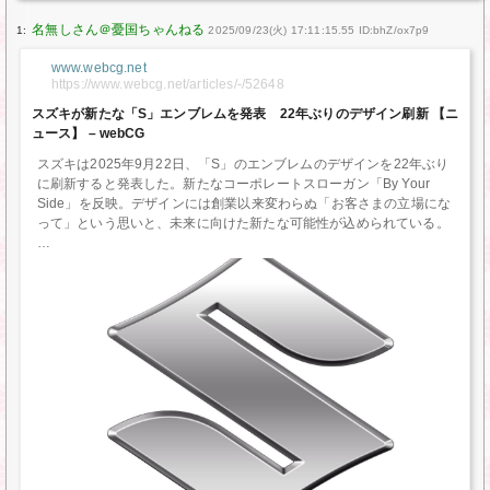
1:
2025/09/23(火) 17:11:15.55 ID:bhZ/ox7p9
www.webcg.net
https://www.webcg.net/articles/-/52648
スズキが新たな「S」エンブレムを発表 22年ぶりのデザイン刷新 【ニ
ュース】 – webCG
スズキは2025年9月22日、「S」のエンブレムのデザインを22年ぶり
に刷新すると発表した。新たなコーポレートスローガン「By Your
Side」を反映。デザインには創業以来変わらぬ「お客さまの立場にな
って」という思いと、未来に向けた新たな可能性が込められている。