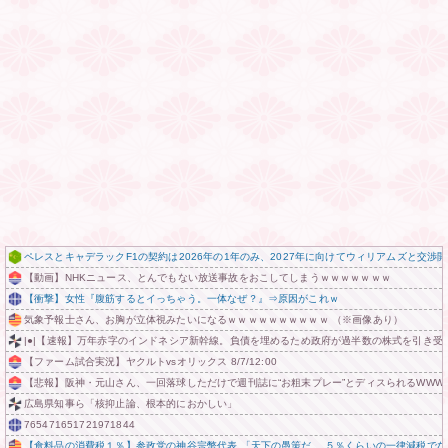
ペレスとキャデラックF1の契約は2026年の1年のみ、2027年に向けてウィリアムズと交渉
【動画】NHKニュース、とんでもない放送事故をおこしてしまうｗｗｗｗｗｗｗ
【衝撃】女性『腹筋するとイっちゃう。一体なぜ？』⇒原因がこれｗ
気象予報士さん、お胸が立体視みたいになるｗｗｗｗｗｗｗｗｗｗ （※画像あり）
|●|【速報】万年赤字のインドネシア新幹線。負債を埋めるため政府が過半数の株式を引き受
【ファーム試合実況】ヤクルトvsオリックス 8/7/12:00
【悲報】阪神・元山さん、一回落球しただけで週刊誌に“お粗末プレー”とディスられるWWWW
広島県知事ら「核抑止論、根本的におかしい」
765471651721971844
【食料品の消費税１％】参政党の神谷宗幣代表 「天下の愚策だ。 ５％くらいの一律減税でな