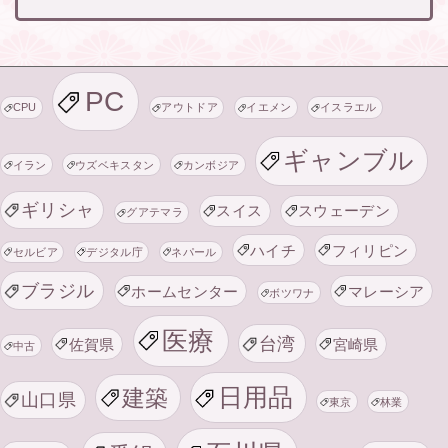
PC
CPU
アウトドア
イエメン
イスラエル
ギャンブル
イラン
ウズベキスタン
カンボジア
ギリシャ
スイス
スウェーデン
グアテマラ
ハイチ
フィリピン
セルビア
デジタル庁
ネパール
ブラジル
ホームセンター
マレーシア
ボツワナ
医療
台湾
佐賀県
宮崎県
中古
日用品
建築
山口県
東京
林業