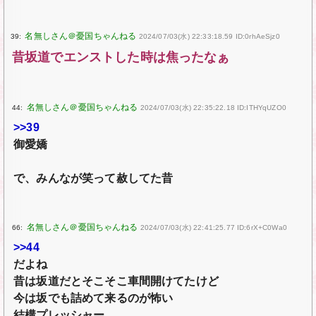
39:
2024/07/03(水) 22:33:18.59 ID:0rhAeSjz0
昔坂道でエンストした時は焦ったなぁ
44:
2024/07/03(水) 22:35:22.18 ID:ITHYqUZO0
>>39
御愛嬌
で、みんなが笑って赦してた昔
66:
2024/07/03(水) 22:41:25.77 ID:6rX+C0Wa0
>>44
だよね
昔は坂道だとそこそこ車間開けてたけど
今は坂でも詰めて来るのが怖い
結構プレッシャー