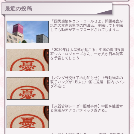
最近の投稿
「国民感情をコントロールせよ」問題発言が
話題の立憲民主党の岡田氏、削除しても削除
しても動画がアップロードされてしまう…
「2026年は大暴落が起こる」中国の御用投資
家ジム・ロジャーズさん、一か八か日本凋落
を予言してしまう
【パンダ外交終了のお知らせ】上野動物園の
双子パンダが1月末に中国に返還…国内でパン
ダ不在に
【火器管制レーダー照射事件】中国を擁護す
る主張がアクロバティック過ぎる…