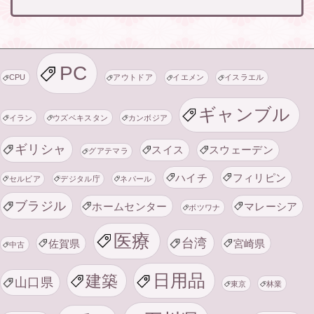
PC
CPU
アウトドア
イエメン
イスラエル
ギャンブル
イラン
ウズベキスタン
カンボジア
ギリシャ
スイス
スウェーデン
グアテマラ
ハイチ
フィリピン
セルビア
デジタル庁
ネパール
ブラジル
ホームセンター
マレーシア
ボツワナ
医療
台湾
佐賀県
宮崎県
中古
日用品
建築
山口県
東京
林業