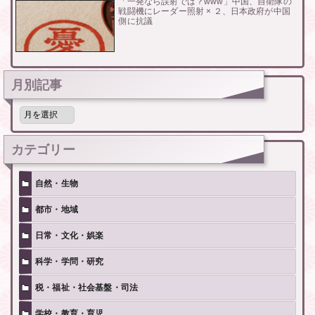
「一発なら誤射では？www」中国、自衛隊の
戦闘機にレーダー照射 × ２、日本政府が中国
側に抗議
月別記事
月
別
記
事
カテゴリー
自然・生物
都市・地域
日常・文化・娯楽
科学・学問・研究
税・福祉・社会基盤・司法
学校・教育・育児