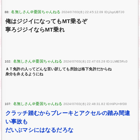
88:
2024/07/03(水) 22:45:12.09 ID:jJqzUBTJ0
俺はジジイになってもMT乗るぞ
寧ろジジイならMT乗れ
102:
2024/07/03(水) 22:47:03.28 ID:1LMlE5Rc0
ＡＴ免許の人ってどんな言い訳しても所詮は格下免許だからね
身分を弁えるようにね
107:
2024/07/03(水) 22:48:31.82 ID:HiPU+6fD0
クラッチ踏むからブレーキとアクセルの踏み間違
い事故も
だいぶマシにはなるだろな