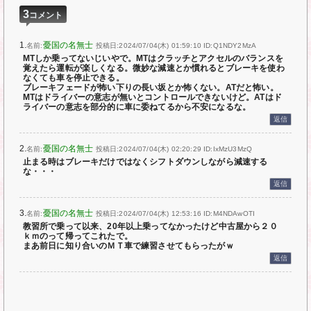
3
コメント
1.
憂国の名無士
名前:
投稿日:2024/07/04(木) 01:59:10
ID:Q1NDY2MzA
MTしか乗ってないじいやで。MTはクラッチとアクセルのバランスを
覚えたら運転が楽しくなる。微妙な減速とか慣れるとブレーキを使わ
なくても車を停止できる。
ブレーキフェードが怖い下りの長い坂とか怖くない。ATだと怖い。
MTはドライバーの意志が無いとコントロールできないけど。ATはド
ライバーの意志を部分的に車に委ねてるから不安になるな。
返信
2.
憂国の名無士
名前:
投稿日:2024/07/04(木) 02:20:29
ID:IxMzU3MzQ
止まる時はブレーキだけではなくシフトダウンしながら減速する
な・・・
返信
3.
憂国の名無士
名前:
投稿日:2024/07/04(木) 12:53:16
ID:M4NDAwOTI
教習所で乗って以来、20年以上乗ってなかったけど中古屋から２０
ｋｍのって帰ってこれたで。
まあ前日に知り合いのＭＴ車で練習させてもらったがｗ
返信