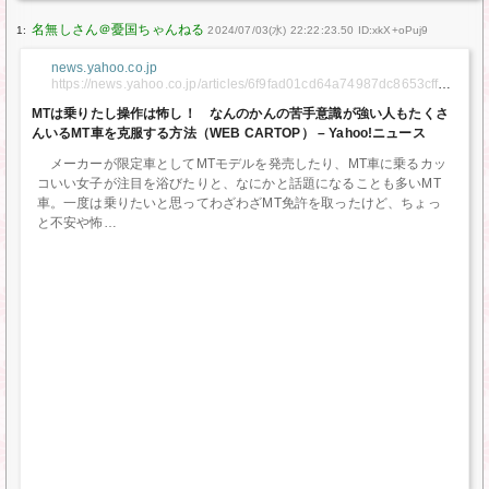
1:
2024/07/03(水) 22:22:23.50 ID:xkX+oPuj9
news.yahoo.co.jp
https://news.yahoo.co.jp/articles/6f9fad01cd64a74987dc8653cff65
69a842bd056
MTは乗りたし操作は怖し！ なんのかんの苦手意識が強い人もたくさ
んいるMT車を克服する方法（WEB CARTOP） – Yahoo!ニュース
メーカーが限定車としてMTモデルを発売したり、MT車に乗るカッ
コいい女子が注目を浴びたりと、なにかと話題になることも多いMT
車。一度は乗りたいと思ってわざわざMT免許を取ったけど、ちょっ
と不安や怖