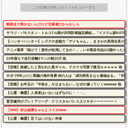
この記事のURLとタイトルをコピーする
朝顔まだ咲かないんだけど北海道だからかしら
サウジ・パキスタン・トルコ3カ国が共同防衛協定締結…「イスラム版NATO
【ハンターハンター】シズクの念能力「デメちゃん」、まさかの具現化系だっ
アニメ業界「助けて！原作が枯渇してるの！」←いや既存作品の2期やったら
20年落ちで走行距離3マンの軽15万 他
【悲報】絶滅したと言われた黒ギャル、テカテカ写真で復活ｗｗｗｗｗ 他
大分で8年ぶりに県議の海外視察 街の人は「成功例見るなら価値ある」「市民は苦
【悲報】お年玉の「中抜き」が止まらない…なぜか減っていくwwwww 他
【心霊・幽霊】入居者はいないはずなのに・・・。
冨安健洋がプレミアリーグ・クリスタルパレス入りキターーーーーー！
【ﾒﾛﾒﾛ】杉山結菜ちゃんとスイカwww
【心霊・幽霊】見てはいけない何者