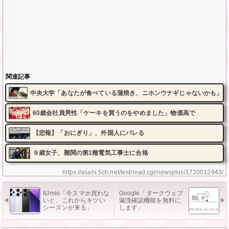
関連記事
中央大学「あなたが食べている蒲焼き、ニホンウナギじゃないかも」
60歳会社員男性「ケーキを買うのをやめました」物価高で
【悲報】「おにぎり」、外国人にバレる
９歳女子、難関の第1種電気工事士に合格
https://asahi.5ch.net/test/read.cgi/newsplus/1720012943/
IIJmio「今スマホ買わな
Google「ダークウェブ
いと、これからキツい
漏洩確認機能を無料に
シーズンが来る」
します」