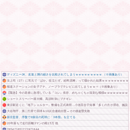
ディズニーJK、友達と脚の細さを比較されてしまうｗｗｗｗｗｗｗｗｗ （※画像あり）
女上司（27）に耳元で「ばか。役立たず。給料泥棒」って囁かれた結果ｗｗｗｗｗｗｗｗｗ
報道ステーションの女子アナ、ノーブラでテレビに出てしまうｗｗ⇒（※画像あり）
【緊急】今の若者に急増している『コレ』依存、めちゃくちゃ深刻な模様w w w w w w w w w
ショートスリーパー堀大輔、高須幹弥にブチギレ
東京駅近くに「地下シェルター」整備を正式表明…小池百合子知事「多くの方が滞在、施設
大谷翔平、第二打席で四球＆10試合連続出塁→その後盗塁失敗
新庄監督、序盤で3個目の死球に「3本指」を立てる
20年落ちで走行距離3マンの軽15万 他
765471651721971844