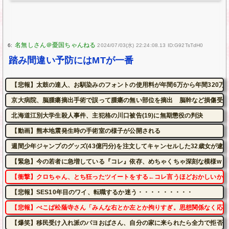
6:
2024/07/03(水) 22:24:08.13 ID:G92TsTdH0
踏み間違い予防にはMTが一番
【悲報】太鼓の達人、お馴染みのフォントの使用料が年間6万から年間320万
京大病院、脳腫瘍摘出手術で誤って腫瘍の無い部位を摘出 脳幹など損傷受け
北海道江別大学生殺人事件、主犯格の川口被告(19)に無期懲役の判決
【動画】熊本地震発生時の手術室の様子が公開される
週間少年ジャンプのグッズ(43億円分)を注文してキャンセルした32歳女が逮
【緊急】今の若者に急増している『コレ』依存、めちゃくちゃ深刻な模様w w w w w
【衝撃】クロちゃん、とち狂ったツイートをする←コレ言うほどおかしいか？
【悲報】SES10年目のワイ、転職するか迷う・・・・・・・・・
【悲報】ぺこぱ松蔭寺さん「みんな右とか左とか拘りすぎ。思想関係なく応援
【爆笑】移民受け入れ派のパヨおばさん、自分の家に来られたら全力で拒否る