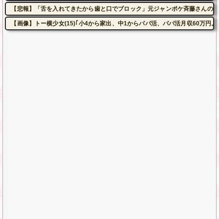
【悲報】「舌を入れてきたから歯と口でブロック」元ジャンポケ斉藤さんの不
【画像】トー横少女(15)｢小4から家出、中1からパパ活、パパ活月収60万円。