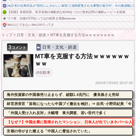
|●|日本の古典作品が”現代にふさわしい表現”に強制変更される事態が進行中、今の価値観に
【悲報】首相官邸、高市首相の感動的なBGMをつけた熊本訪問の感動ムービーを投稿
ワイ将、往復4万円払って山の絶景を堪能wwwww
Win11にできないWin10PCってさ
トップ
>
日常・文化・娯楽
>
MT車を克服する方法ｗｗｗｗｗｗｗｗ
3
日常・文化・娯楽
コメント
MT車を克服する方法ｗｗｗｗｗｗ
ｗｗ
自動車
2024年
7月04日
00:07:59
海外投資家の中国株売り止まらず、総額1.4兆円に 優良株さえ売却
林官房長官「首相になったら中国ブイ撤去を検討」⇒ 自民･小野田紀美「今、
「外国人受け入れ反対」大幅増 東大調査、若い世代で多く
【なぜ？】中国企業に取得されたマンション、日本人が出ていきネパール人で
京都の寺がまた燃える「中国人に脅迫されていた」