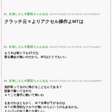
21:
2024/07/03(水) 22:29:38.64 ID:C5//ERbC0
クラッチ云々よりアクセル操作よMTは
22:
2024/07/03(水) 22:29:38.81 ID:JT/XmU4p0
もう今は軽トラもATだな
乗る機会が無いのだから、MTはどうでもいい
25:
2024/07/03(水) 22:30:11.06 ID:oevGwDRP0
免許取ってるのに怖がることなんてある？
想像で書いてるやろ
ＡＴこそ勝手に動いて怖いわ
まあそれはともかく、ＭＴ比率が下がるのは
ＭＴの実用的なクルマが無いからというのもあるかな。
ミニバンのＭＴ車とか欲しい。