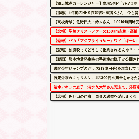
【激走戦隊カーレンジャー】食玩SMP「VRVロボ
【激怒】5年前のNHK性加害出演者Xさん「今も
【高校野球】佐野日大・鈴木さん、102球無四球
【悲報】聖隷クリストファーの150km左腕・高部
【悲報】バカ「アジフライうめー」ワイ「ほーい
【悲報】独身税ってどうして批判されるんや？・
【動画】熊本地震発生時の手術室の様子が公開さ
週間少年ジャンプのグッズ(43億円分)を注文して
特定外来カミキリムシに1匹300円の賞金をかけた
清水アキラの息子・清水良太郎さん死去で、落語
【悲報】みい山の作者、自分の過去を消しまくる