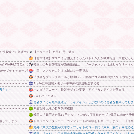
メ！洗脳解いて弁護士と完全勝利。離婚届と家電＆裏口への「うっかりアロンアルファ」を残して脱
【ニュース】 台風13号、迷走・・・
【熊本地震】マスコミが讃えまくったベトナム人が救助報道、大嘘だった
953(1位) WAR6.7(2位)←これで不調・衰えたと言われる理由
韓国人の対日好感度が過去最高に、「ノージャパン」は終わった？＝ネッ
国がサプライチェーン変更で対抗した結果……
中国、アメリカに対する制裁を一斉発表
「便器をブラックホールと勘違い？」便器にコメ40キロ投入で下水管が崩
ｗｗｗｗｗｗｗｗｗｗｗｗ
Appleに中国製メモリー半導体の調達断念求める
思う」⇒
ホンダ「アコード」外装デザイン変更 アメリカンテイスト薄まる
2ストバイクスレ
勇者ダイくん最高魔法が「ライデイン」しかないのに勇者を名乗ってしま
ｗｗｗｗｗｗｗｗｗｗｗｗｗｗｗ 他
糸谷哲郎九段の哲学的将棋観
韓国人「超巨大台風13号ドルフィンが90度直角カーブで韓国に向かう
場してしまう
ド軍ファン「タッカー、コンフォートの成績を下回ってしまう…」【海外
海外「東大の教授が大学ウェブサイトのコードに『六四天安門』を埋め込
韓国人「イジョンフ本日の全米が呆れる守備エラーを見てください！しか