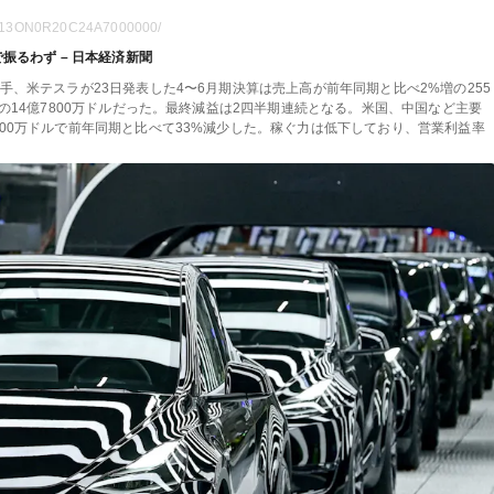
GN213ON0R20C24A7000000/
振るわず – 日本経済新聞
手、米テスラが23日発表した4〜6月期決算は売上高が前年同期と比べ2%増の255
減の14億7800万ドルだった。最終減益は2四半期連続となる。米国、中国など主要
500万ドルで前年同期と比べて33%減少した。稼ぐ力は低下しており、営業利益率