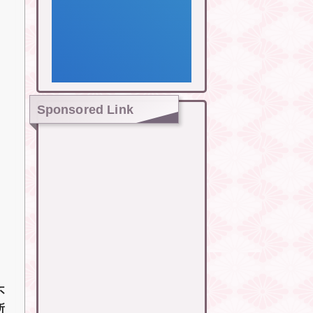
Sponsored Link
不
所