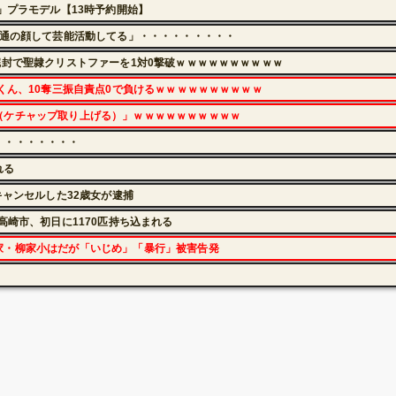
」プラモデル【13時予約開始】
普通の顔して芸能活動してる」・・・・・・・・・
完封で聖隷クリストファーを1対0撃破ｗｗｗｗｗｗｗｗｗｗ
くん、10奪三振自責点0で負けるｗｗｗｗｗｗｗｗｗｗ
（ケチャップ取り上げる）」ｗｗｗｗｗｗｗｗｗｗ
・・・・・・・・
れる
キャンセルした32歳女が逮捕
高崎市、初日に1170匹持ち込まれる
家・柳家小はだが「いじめ」「暴行」被害告発