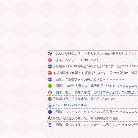
「ﾀﾋねば保険金出る」と友人を追いつめたモラ旦那＆ウト
【悲報】へずま、コロナに感染か
大谷翔平 打率.297(6位) 26本(6位) 69打点(11位) OPS.
|●|規制強化で他国から譲歩を引き出す中国の外交戦略、他
【画像】二瓶有加さんお胸が過ぎるｗｗｗｗｗｗｗ
【画像】24歳の人妻さん、露天風呂で撮られるｗｗｗｗｗ
【画像】女子、整形に成功「この形の鼻が全女子の理想だと
広島県知事ら「核抑止論、根本的におかしい」
765471651721971844
【画像】片山さつき（67）ちゃんの防災服ｗｗｗｗｗｗｗｗ
暴力行為法違反の疑いで、毎日新聞記者を逮捕
【画像】田中みな実さん、妊娠中とは思えないヒール姿で登