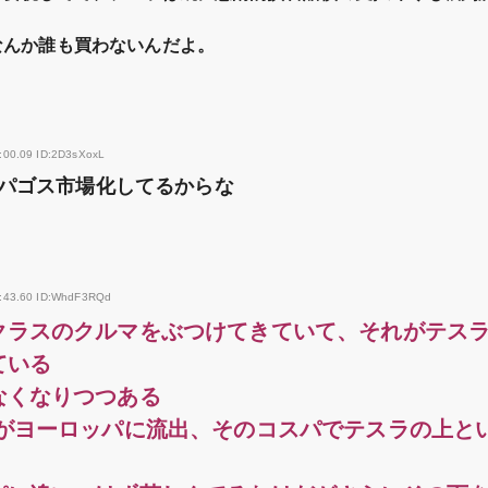
なんか誰も買わないんだよ。
:00.09 ID:2D3sXoxL
パゴス市場化してるからな
7:43.60 ID:WhdF3RQd
クラスのクルマをぶつけてきていて、それがテス
ている
なくなりつつある
Vがヨーロッパに流出、そのコスパでテスラの上と