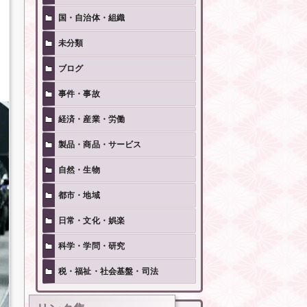
国・自治体・組織
未分類
ブログ
事件・事故
経済・産業・労働
製品・商品・サービス
自然・生物
都市・地域
日常・文化・娯楽
科学・学問・研究
税・福祉・社会基盤・司法