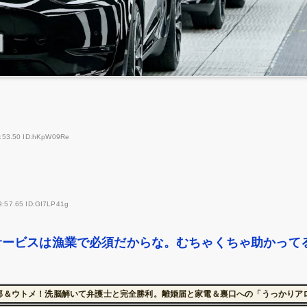
9:53.50 ID:hKpW09Re
9:57.65 ID:GI7LP41g
サービスは漁業で必須だからな。むちゃくちゃ助かって
旦那＆ウトメ！洗脳解いて弁護士と完全勝利。離婚届と家電＆裏口への「うっかりア