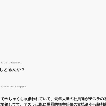
:31.21 ID:E11lS3C9
しとるんか？
14:10.26 ID:DrhmqwpD
ラでめちゃくちゃ嫌われていて、去年大量の社員達がテスラの
重要視してて、テスラは既に懲罰的損害賠償の支払命令も裁判