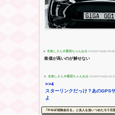
4:
2024/07/24(水) 08:0
株価が高いのが解せない
5:
2024/07/24(水) 09:2
>>4
スターリンクだっけ？あのGPS
よ
「ﾀﾋねば保険金出る」と友人を追いつめたモラ