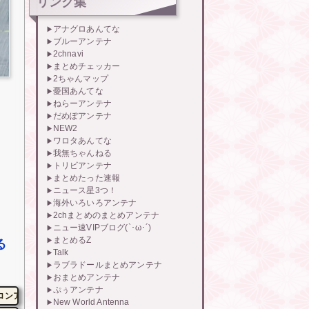
リンク集
アナグロあんてな
ブルーアンテナ
2chnavi
まとめチェッカー
2ちゃんマップ
憂国あんてな
ねらーアンテナ
だめぽアンテナ
NEW2
ワロタあんてな
我無ちゃんねる
トリビアンテナ
まとめたった速報
ニュース星3つ！
海外いろいろアンテナ
2chまとめのまとめアンテナ
ニュー速VIPブログ(`･ω･´)
まとめるZ
る
Talk
ラブラドールまとめアンテナ
おまとめアンテナ
ぷぅアンテナ
ロンアルファ」を残して脱出←悔し泣きしながらやることがエグくて草
New World Antenna