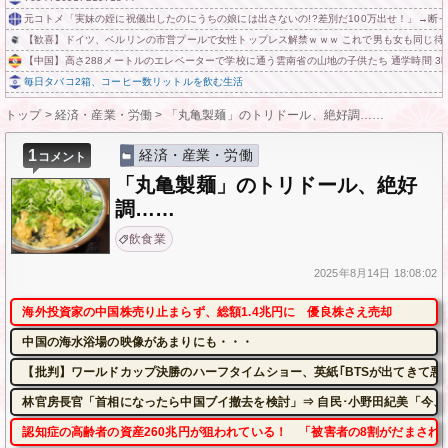
元コトメ「実妹の姪に祝儀出したのにうちの娘には出さないの!?差別だ100万出せ！」→断
【歓喜】ドイツ、ベルリンの市営プールで女性トップレス解禁ｗｗｗ これで男も女も同じ待
【中国】高さ288メートルのエレベーターで学校に通う雲南省の山地の子供たち 通学時間 3
毎日タバコ2箱、コーヒー数リットルを飲む生活
トップ
>
経済・産業・労働
>
「丸亀製麺」のトリドール、絶好調……
1
経済・産業・労働
コメント
「丸亀製麺」のトリドール、絶好
調……
飲食業
2025年
8月14日
18:08:02
海外投資家の中国株売り止まらず、総額1.4兆円に 優良株さえ売却
中国の海水浴場の映像があまりにも・・・
【批判】ワールドカップ決勝のハーフタイムショー、英紙｢BTSが出てきて悪
林官房長官「首相になったら中国ブイ撤去を検討」⇒ 自民･小野田紀美「今、
認知症の高齢者の資産260兆円が狙われている！ 「被害者の8割がだまされ