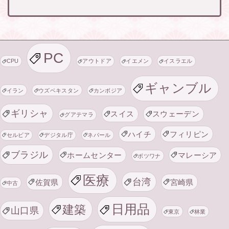
PC
CPU
アウトドア
イエメン
イスラエル
ギャンブル
イラン
ウズベキスタン
カンボジア
ギリシャ
スイス
スウェーデン
グアテマラ
ハイチ
フィリピン
セルビア
デジタル庁
ネパール
ブラジル
ホームセンター
マレーシア
ボツワナ
医療
台湾
佐賀県
宮崎県
中古
日用品
建築
山口県
東京
林業