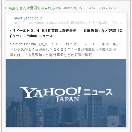
1:
2025/08/14(木) 15:05:54.07 ID:QlAYH7c69
news.yahoo.co.jp
https://news.yahoo.co.jp/articles/ffef64c89eee747440a32d4f03c94
d003f66038c
トリドールＨＤ、4─6月期業績は過去最高 「丸亀製麺」など好調（ロ
イター） – Yahoo!ニュース
Shinichi Uchida ［東京 １４日 ロイター］ – トリドールホールデ
ィングスが１４日発表した２０２５年４─６月期決算（国際会計基
準）は、「丸亀製麺」や海外事業などが好調で同期