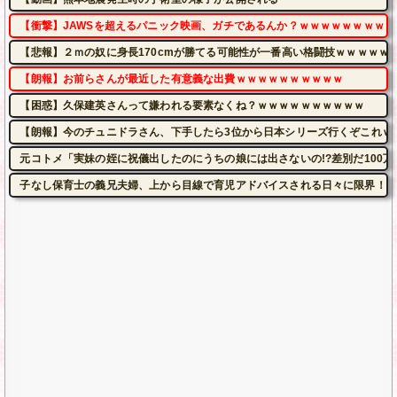
【衝撃】JAWSを超えるパニック映画、ガチであるんか？ｗｗｗｗｗｗｗｗｗ
【悲報】２ｍの奴に身長170cmが勝てる可能性が一番高い格闘技ｗｗｗｗｗ
【朗報】お前らさんが最近した有意義な出費ｗｗｗｗｗｗｗｗｗｗ
【困惑】久保建英さんって嫌われる要素なくね？ｗｗｗｗｗｗｗｗｗｗ
【朗報】今のチュニドラさん、下手したら3位から日本シリーズ行くぞこれｗ
元コトメ「実妹の姪に祝儀出したのにうちの娘には出さないの!?差別だ100
子なし保育士の義兄夫婦、上から目線で育児アドバイスされる日々に限界！「