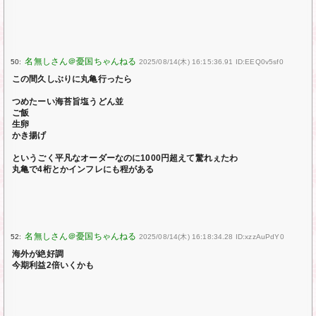
50:
2025/08/14(木) 16:15:36.91 ID:EEQ0v5sf0
この間久しぶりに丸亀行ったら
つめたーい海苔旨塩うどん並
ご飯
生卵
かき揚げ
というごく平凡なオーダーなのに1000円超えて驚れぇたわ
丸亀で4桁とかインフレにも程がある
52:
2025/08/14(木) 16:18:34.28 ID:xzzAuPdY0
海外が絶好調
今期利益2倍いくかも