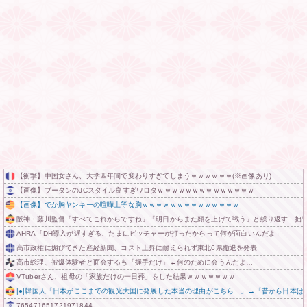
【衝撃】中国女さん、大学四年間で変わりすぎてしまうｗｗｗｗｗｗ(※画像あり)
【画像】ブータンのJCスタイル良すぎワロタｗｗｗｗｗｗｗｗｗｗｗｗｗｗ
【画像】でか胸ヤンキーの喧嘩上等な胸ｗｗｗｗｗｗｗｗｗｗｗｗｗｗ
阪神・藤川監督「すべてこれからですね」「明日からまた顔を上げて戦う」と繰り返す 拙
AHRA「DH導入が遅すぎる、たまにピッチャーが打ったからって何が面白いんだよ」
高市政権に媚びてきた産経新聞、コスト上昇に耐えられず東北6県撤退を発表
高市総理、被爆体験者と面会するも「握手だけ」←何のために会うんだよ…
VTuberさん、祖母の「家族だけの一日葬」をした結果ｗｗｗｗｗｗｗ
|●|韓国人「日本がここまでの観光大国に発展した本当の理由がこちら…」→「昔から日本は愛さ
765471651721971844