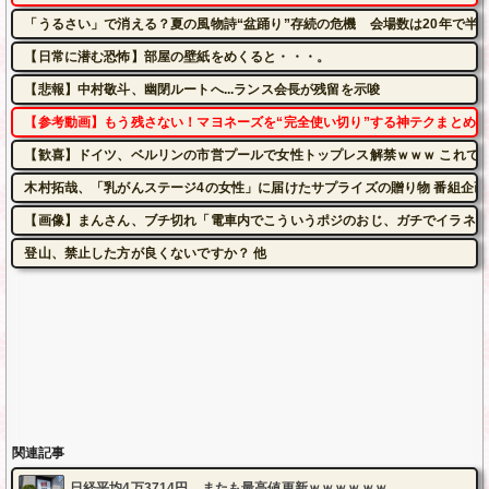
「うるさい」で消える？夏の風物詩“盆踊り”存続の危機 会場数は20年で半...
【日常に潜む恐怖】部屋の壁紙をめくると・・・。
【悲報】中村敬斗、幽閉ルートへ...ランス会長が残留を示唆
【参考動画】もう残さない！マヨネーズを“完全使い切り”する神テクまとめ
【歓喜】ドイツ、ベルリンの市営プールで女性トップレス解禁ｗｗｗ これで男
木村拓哉、「乳がんステージ4の女性」に届けたサプライズの贈り物 番組企
【画像】まんさん、ブチ切れ「電車内でこういうポジのおじ、ガチでイラネ」
登山、禁止した方が良くないですか？ 他
関連記事
日経平均4万3714円、またも最高値更新ｗｗｗｗｗｗ