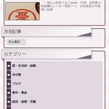
「一発なら誤射では？www」中国、自衛隊の
戦闘機にレーダー照射 × ２、日本政府が中国
側に抗議
月別記事
月
別
記
事
カテゴリー
国・自治体・組織
未分類
ブログ
事件・事故
経済・産業・労働