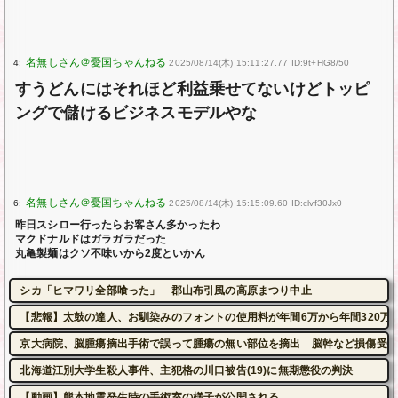
4:
2025/08/14(木) 15:11:27.77 ID:9t+HG8/50
すうどんにはそれほど利益乗せてないけどトッピ
ングで儲けるビジネスモデルやな
6:
2025/08/14(木) 15:15:09.60 ID:clvf30Jx0
昨日スシロー行ったらお客さん多かったわ
マクドナルドはガラガラだった
丸亀製麺はクソ不味いから2度といかん
シカ「ヒマワリ全部喰った」 郡山布引風の高原まつり中止
【悲報】太鼓の達人、お馴染みのフォントの使用料が年間6万から年間320万
京大病院、脳腫瘍摘出手術で誤って腫瘍の無い部位を摘出 脳幹など損傷受け
北海道江別大学生殺人事件、主犯格の川口被告(19)に無期懲役の判決
【動画】熊本地震発生時の手術室の様子が公開される