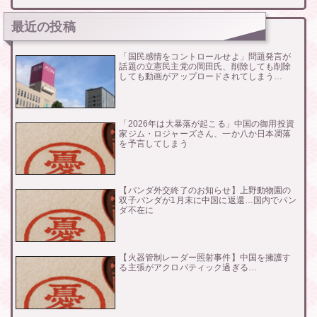
最近の投稿
「国民感情をコントロールせよ」問題発言が
話題の立憲民主党の岡田氏、削除しても削除
しても動画がアップロードされてしまう…
「2026年は大暴落が起こる」中国の御用投資
家ジム・ロジャーズさん、一か八か日本凋落
を予言してしまう
【パンダ外交終了のお知らせ】上野動物園の
双子パンダが1月末に中国に返還…国内でパン
ダ不在に
【火器管制レーダー照射事件】中国を擁護す
る主張がアクロバティック過ぎる…