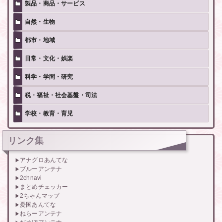
製品・商品・サービス
自然・生物
都市・地域
日常・文化・娯楽
科学・学問・研究
税・福祉・社会基盤・司法
学校・教育・育児
リンク集
アナグロあんてな
ブルーアンテナ
2chnavi
まとめチェッカー
2ちゃんマップ
憂国あんてな
ねらーアンテナ