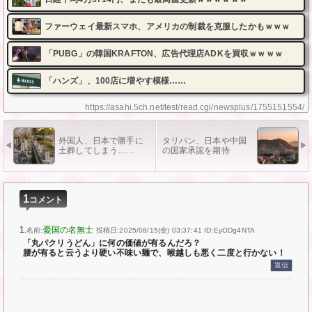
ファーウェイ最新スマホ、アメリカの制裁を克服したかもｗｗｗ
「PUBG」の韓国KRAFTON、広告代理店ADKを買収ｗｗｗｗ
「ハンズ」、100店に増やす模様……
https://asahi.5ch.net/test/read.cgi/newsplus/1755151554/
外国人、日本で勝手に
タリバン、日本や中国
土葬してしまう……
の国家承認を期待
1
コメント
1.
憂国の名無士
名前:
投稿日:2025/08/15(金) 03:37:41
ID:EyODg4NTA
「丸パクリうどん」に何の価値が有るんだろ？
腰が有ると云うより硬い不味い麺で、喉越しも悪く二度と行かない！
返信