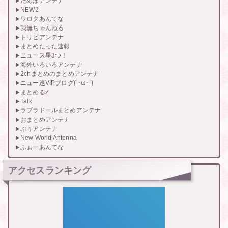
だめぽアンテナ
NEW2
ワロタあんてな
我無ちゃんねる
トリビアンテナ
まとめたった速報
ニュース星3つ！
海外いろいろアンテナ
2chまとめのまとめアンテナ
ニュー速VIPブログ(`･ω･´)
まとめるZ
Talk
ラブラドールまとめアンテナ
おまとめアンテナ
ぷぅアンテナ
New World Antenna
ふぉーあんてな
アクセスランキング