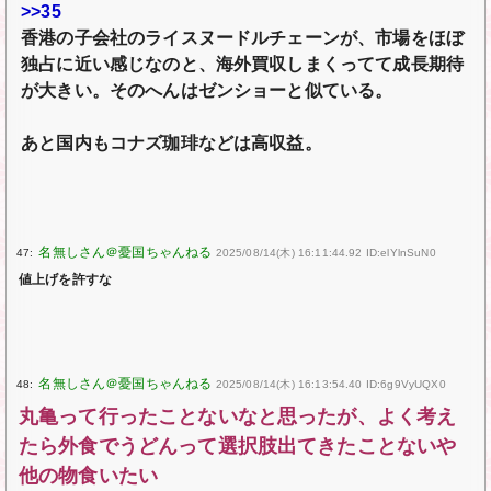
>>35
香港の子会社のライスヌードルチェーンが、市場をほぼ
独占に近い感じなのと、海外買収しまくってて成長期待
が大きい。そのへんはゼンショーと似ている。
あと国内もコナズ珈琲などは高収益。
47:
2025/08/14(木) 16:11:44.92 ID:elYlnSuN0
値上げを許すな
48:
2025/08/14(木) 16:13:54.40 ID:6g9VyUQX0
丸亀って行ったことないなと思ったが、よく考え
たら外食でうどんって選択肢出てきたことないや
他の物食いたい