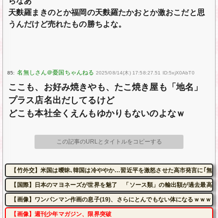
らなあ
天麩羅まきのとか福岡の天麩羅たかおとか激おこだと思
うんだけど売れたもの勝ちよな。
85:
2025/08/14(木) 17:58:27.51 ID:5xjX0AbT0
ここも、お好み焼きやも、たこ焼き屋も「地名」
プラス店名出だしてるけど
どこも本社全くえんもゆかりもないのよなｗ
この記事のURLとタイトルをコピーする
【竹外交】米国は曖昧､韓国は冷ややか…習近平を激怒させた高市発言に｢無言
【国際】日本のマヨネーズが世界を魅了 「ソース類」の輸出額が過去最高を
【画像】ワンパンマン作画の息子(19)、さらにとんでもない体になるｗｗｗｗ
【画像】週刊少年マガジン、限界突破