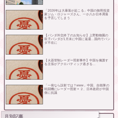
「2026年は大暴落が起こる」中国の御用投資
家ジム・ロジャーズさん、一か八か日本凋落
を予言してしまう
【パンダ外交終了のお知らせ】上野動物園の
双子パンダが1月末に中国に返還…国内でパン
ダ不在に
【火器管制レーダー照射事件】中国を擁護す
る主張がアクロバティック過ぎる…
「一発なら誤射では？www」中国、自衛隊の
戦闘機にレーダー照射 × ２、日本政府が中国
側に抗議
月別記事