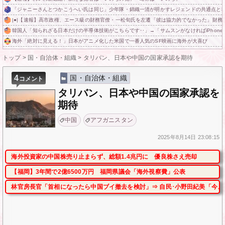
「ジャニーさんとつかこうへい氏は同じ」少年隊・錦織一清が明かすレジェンドの共通点と
|●|【速報】高市政権、エース級の財務官僚・一松旬氏を左遷「彼は協力的でなかった」財務
韓国人「知られざる日本だけの半導体技術がこちらです‥」→「サムスンがなければiPhon
海外「絶対に見える！」日本がアニメ化した米国で一番人気のSF映画に海外が大喜び
トップ
>
国・自治体・組織
>
タリバン、日本や中国の国家承認を期待
4
国・自治体・組織
コメント
タリバン、日本や中国の国家承認を
期待
中国
アフガニスタン
2025年
8月14日
23:08:15
海外投資家の中国株売り止まらず、総額1.4兆円に 優良株さえ売却
【福岡】3年間で2億6500万円 福岡県議会「海外視察費」公表
林官房長官「首相になったら中国ブイ撤去を検討」⇒ 自民･小野田紀美「今、