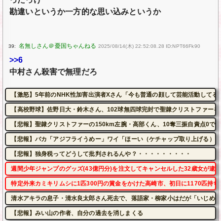
勘違いというか一方的な思い込みというか
39:
2025/08/14(木) 22:52:08.28 ID:NPT66Fk90
>>6
中村さん殺害で無理だろ
【激怒】5年前のNHK性加害出演者Xさん「今も普通の顔して芸能活動してる
【高校野球】佐野日大・鈴木さん、102球無四球完封で聖隷クリストファーを
【悲報】聖隷クリストファーの150km左腕・高部くん、10奪三振自責点0で
【悲報】バカ「アジフライうめー」ワイ「ほーい（ケチャップ取り上げる）」
【悲報】独身税ってどうして批判されるんや？・・・・・・・・・
週間少年ジャンプのグッズ(43億円分)を注文してキャンセルした32歳女が逮
特定外来カミキリムシに1匹300円の賞金をかけた高崎市、初日に1170匹持
清水アキラの息子・清水良太郎さん死去で、落語家・柳家小はだが「いじめ」
【悲報】みい山の作者、自分の過去を消しまくる