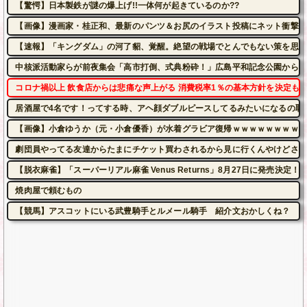
【驚愕】日本製鉄が謎の爆上げ!!一体何が起きているのか??
【画像】漫画家・桂正和、最新のパンツ＆お尻のイラスト投稿にネット衝撃「
【速報】「キングダム」の河了貂、覚醒。絶望の戦場でとんでもない策を思い
中核派活動家らが前夜集会「高市打倒、式典粉砕！」広島平和記念公園から隊
コロナ禍以上 飲食店からは悲痛な声上がる 消費税率1％の基本方針を決定も…
居酒屋で4名です！ってする時、アヘ顔ダブルピースしてるみたいになるの恥
【画像】小倉ゆうか（元・小倉優香）が水着グラビア復帰ｗｗｗｗｗｗｗｗｗ
劇団員やってる友達からたまにチケット買わされるから見に行くんやけどさ・
【脱衣麻雀】「スーパーリアル麻雀 Venus Returns」8月27日に発売決定！
焼肉屋で頼むもの
【競馬】アスコットにいる武豊騎手とルメール騎手 紹介文おかしくね？