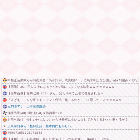
中核派活動家らが前夜集会「高市打倒、式典粉砕！」広島平和記念公園から隊列組みデモ行進
【画像】JK、三人以上になるとパ●ツ気にしなくなる法則ｗｗｗｗｗｗｗｗ
【衝撃画像】相川七瀬（51）さん、変わり果てた姿で発見される⇒
「すげえ…こんな事でもマウント合戦て起こるのか」って思ったことｗｗｗｗｗ
元TBSアナ 山本里奈離婚
涌井秀章(40) 3勝1敗 4QS 防御率2.88
お前ら急げ！怪しい外人みつけたら法務省にタレコミしてみろ！意外と仕事するぞ？
広島県知事ら「核抑止論、根本的におかしい」
765471651721971844
【速報】れいわ新選組、新たな党名は「いのちの党」 略称は「いのち」