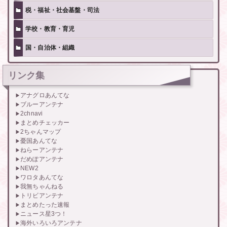
税・福祉・社会基盤・司法
学校・教育・育児
国・自治体・組織
リンク集
アナグロあんてな
ブルーアンテナ
2chnavi
まとめチェッカー
2ちゃんマップ
憂国あんてな
ねらーアンテナ
だめぽアンテナ
NEW2
ワロタあんてな
我無ちゃんねる
トリビアンテナ
まとめたった速報
ニュース星3つ！
海外いろいろアンテナ