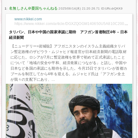
1:
2025/08/14(木) 21:20:26.71 ID:URcdrQKK9
www.nikkei.com
https://www.nikkei.com/article/DGXZQOGM140650U5A810C20000
00/
タリバン、日本や中国の国家承認に期待 アフガン首都制圧4年 – 日本
経済新聞
【ニューデリー=岩城聡】アフガニスタンのイスラム主義組織タリバ
ン暫定政権のザビウラ・ムジャヒド報道官が日本経済新聞の電話取材
に応じた。ロシアが7月に暫定政権を世界で初めて正式承認したこと
について「地域の安全や平和、経済発展につながる」と話し、中国や
日本など各国の承認にも期待を示した。今月15日でタリバンが首都カ
ブールを制圧してから4年を迎える。ムジャヒド氏は「アフガン全土
が我々の支配下にあり、