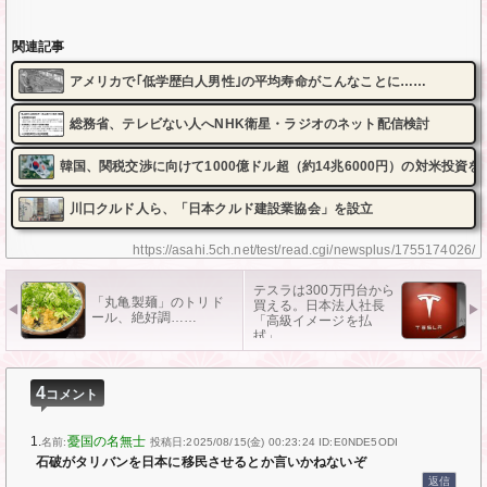
関連記事
アメリカで｢低学歴白人男性｣の平均寿命がこんなことに……
総務省、テレビない人へNHK衛星・ラジオのネット配信検討
韓国、関税交渉に向けて1000億ドル超（約14兆6000円）の対米投資を
川口クルド人ら、「日本クルド建設業協会」を設立
https://asahi.5ch.net/test/read.cgi/newsplus/1755174026/
テスラは300万円台から
「丸亀製麺」のトリド
買える。日本法人社長
ール、絶好調……
「高級イメージを払
拭」
4
コメント
1.
憂国の名無士
名前:
投稿日:2025/08/15(金) 00:23:24
ID:E0NDE5ODI
石破がタリバンを日本に移民させるとか言いかねないぞ
返信