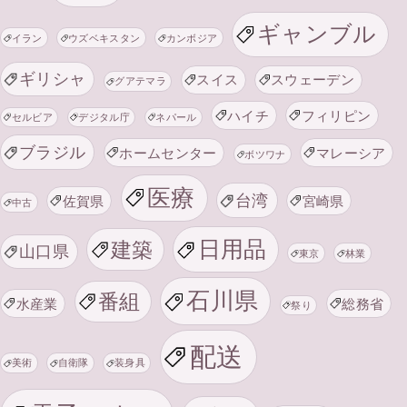
ギャンブル
イラン
ウズベキスタン
カンボジア
ギリシャ
スイス
スウェーデン
グアテマラ
ハイチ
フィリピン
セルビア
デジタル庁
ネパール
ブラジル
ホームセンター
マレーシア
ボツワナ
医療
台湾
佐賀県
宮崎県
中古
日用品
建築
山口県
東京
林業
石川県
番組
水産業
総務省
祭り
配送
美術
自衛隊
装身具