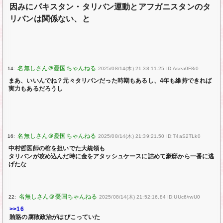
因みにパキスタン・タリバン運動とアフガニスタンのタ
リバンは関係ない、と
14:
2025/08/14(木) 21:38:11.25 ID:Asea0F8i0
まあ、いいんでね？元々タリバンだった時期もあるし、4年も維持できれば
実力もあるだろうし
16:
2025/08/14(木) 21:39:21.50 ID:T4aS2TLk0
中村哲医師の棺を担いでた大統領も
タリバンが攻め込んだ時に金をアタッシュケースに詰めて豪邸から一番に逃
げたな
22:
2025/08/14(木) 21:52:16.84 ID:UUc6/rwU0
>>16
賄賂の腐敗政治がはびこっていた