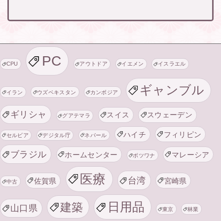
PC
CPU
アウトドア
イエメン
イスラエル
ギャンブル
イラン
ウズベキスタン
カンボジア
ギリシャ
スイス
スウェーデン
グアテマラ
ハイチ
フィリピン
セルビア
デジタル庁
ネパール
ブラジル
ホームセンター
マレーシア
ボツワナ
医療
台湾
佐賀県
宮崎県
中古
日用品
建築
山口県
東京
林業