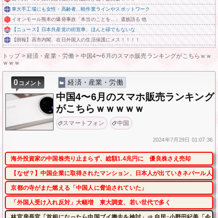
車大手工場にも女性・高齢者…軽作業ラインやスポットワーク
イオンモール熊本の爆発事故「本当のことを…」遺族語る 他
【ニュース】日本共産党の街宣車、ほんと碌でもないな
【朗報】高市内閣、在日外国人の生活保護にメス！！！！
トップ
>
経済・産業・労働
>
中国4〜6月のスマホ販売ランキングがこちらｗｗ
ｗｗｗ
0
経済・産業・労働
コメント
中国4〜6月のスマホ販売ランキング
がこちらｗｗｗｗｗ
スマートフォン
中国
2024年
7月29日
01:07:36
海外投資家の中国株売り止まらず、総額1.4兆円に 優良株さえ売却
【なぜ？】中国企業に取得されたマンション、日本人が出ていきネパール人で
京都の寺がまた燃える「中国人に脅迫されていた」
「外国人受け入れ反対」大幅増 東大調査、若い世代で多く
林官房長官「首相になったら中国ブイ撤去を検討」⇒ 自民･小野田紀美「今、