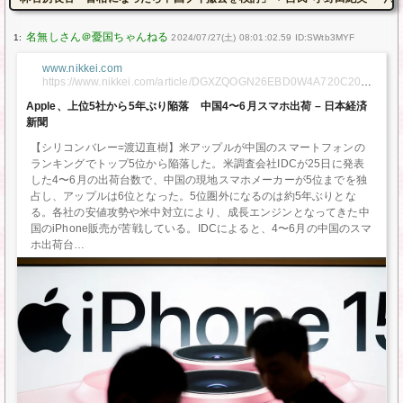
1:
2024/07/27(土) 08:01:02.59 ID:SWtb3MYF
www.nikkei.com
https://www.nikkei.com/article/DGXZQOGN26EBD0W4A720C2000
000/
Apple、上位5社から5年ぶり陥落 中国4〜6月スマホ出荷 – 日本経済
新聞
【シリコンバレー=渡辺直樹】米アップルが中国のスマートフォンの
ランキングでトップ5位から陥落した。米調査会社IDCが25日に発表
した4〜6月の出荷台数で、中国の現地スマホメーカーが5位までを独
占し、アップルは6位となった。5位圏外になるのは約5年ぶりとな
る。各社の安値攻勢や米中対立により、成長エンジンとなってきた中
国のiPhone販売が苦戦している。IDCによると、4〜6月の中国のスマ
ホ出荷台