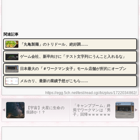
関連記事
「丸亀製麺」のトリドール、絶好調……
ゲーム会社、新卒向けに「テスト文字列にうんこと入れるな」
日本最大の「＃ワークマン女子」モール店舗が所沢にオープン
メルカリ、最新の業績予想がこちら……
https://egg.5ch.net/test/read.cgi/bizplus/1722034862/
「キャンプブーム」終
【宇宙】火星に生命の
焉でワークマンは「男
痕跡か！？
子」回帰ｗｗｗｗｗｗ