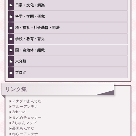
日常・文化・娯楽
科学・学問・研究
税・福祉・社会基盤・司法
学校・教育・育児
国・自治体・組織
未分類
ブログ
リンク集
アナグロあんてな
ブルーアンテナ
2chnavi
まとめチェッカー
2ちゃんマップ
憂国あんてな
ねらーアンテナ