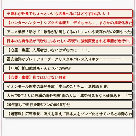
子連れが外食でちょっといいもの食べるにはどうすればいい？
【ハンターハンター】シズクの念能力「デメちゃん」、まさかの具現化系だっ
アニメ業界「助けて！原作が枯渇してるの！」←いや既存作品の2期やったら
日本の古典作品が”現代にふさわしい表現”に強制変更される事態が進行中、
【心霊・幽霊】入居者はいないはずなのに・・・。
冨安健洋がプレミアリーグ・クリスタルパレス入りキターーーーーー！
【ﾒﾛﾒﾛ】杉山結菜ちゃんとスイカwww
【心霊・幽霊】見てはいけない何者
イオンモール熊本の爆発事故「本当のことを…」遺族語る 他
大分で8年ぶりに県議の海外視察 街の人は「成功例見るなら価値ある」「市民は苦
20年落ちで走行距離3マンの軽15万 他
【超悲報】広島市長、呪文を唱えて日本人をゾンビ化させていると非難されて