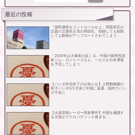
最近の投稿
「国民感情をコントロールせよ」問題発言が
話題の立憲民主党の岡田氏、削除しても削除
しても動画がアップロードされてしまう…
「2026年は大暴落が起こる」中国の御用投資
家ジム・ロジャーズさん、一か八か日本凋落
を予言してしまう
【パンダ外交終了のお知らせ】上野動物園の
双子パンダが1月末に中国に返還…国内でパン
ダ不在に
【火器管制レーダー照射事件】中国を擁護す
る主張がアクロバティック過ぎる…