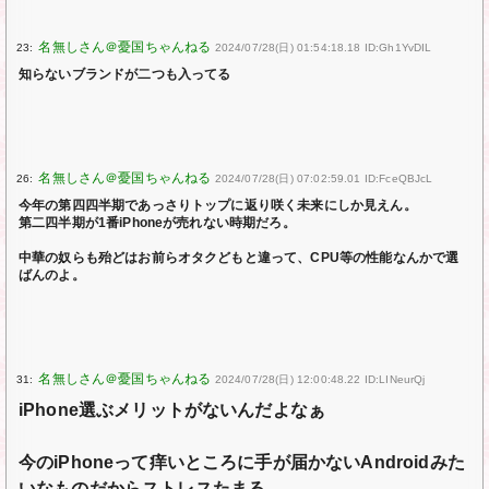
23:
2024/07/28(日) 01:54:18.18 ID:Gh1YvDIL
知らないブランドが二つも入ってる
26:
2024/07/28(日) 07:02:59.01 ID:FceQBJcL
今年の第四四半期であっさりトップに返り咲く未来にしか見えん。
第二四半期が1番iPhoneが売れない時期だろ。
中華の奴らも殆どはお前らオタクどもと違って、CPU等の性能なんかで選
ばんのよ。
31:
2024/07/28(日) 12:00:48.22 ID:LINeurQj
iPhone選ぶメリットがないんだよなぁ
今のiPhoneって痒いところに手が届かないAndroidみた
いなものだからストレスたまる