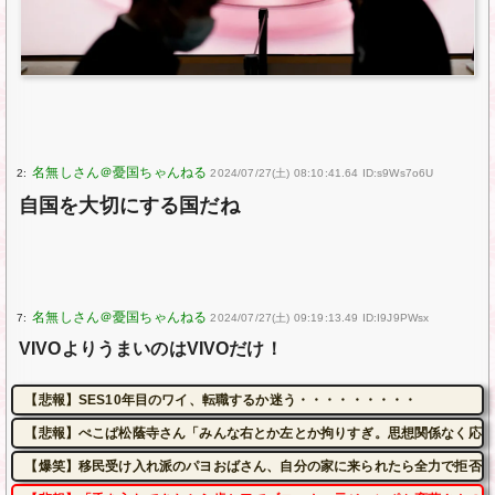
2:
2024/07/27(土) 08:10:41.64 ID:s9Ws7o6U
自国を大切にする国だね
7:
2024/07/27(土) 09:19:13.49 ID:I9J9PWsx
VIVOよりうまいのはVIVOだけ！
【悲報】SES10年目のワイ、転職するか迷う・・・・・・・・・
【悲報】ぺこぱ松蔭寺さん「みんな右とか左とか拘りすぎ。思想関係なく応援
【爆笑】移民受け入れ派のパヨおばさん、自分の家に来られたら全力で拒否る