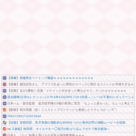
【画像】喪服美女ツートップ爆誕ｗｗｗｗｗｗｗｗｗｗｗｗｗ
【画像】婚活女性さん、アプリで出会った男性のスペックに関するコメントが辛辣すぎるｗ
【悲報】女が1番効く言葉「イケメンと付き合った事なさそう」だったｗｗｗｗｗｗｗ
度会隆輝(立浪セレクション).276 6本33点OPS.724 0失策←こいつが不動のレギュラーじゃ
日本ハム・新庄監督 楽天投手陣の5個の死球に苦言 「ちょっと多かった。ちょっと考えて
【動画】両方馬鹿（笑）ミニストップでトラックと衝突したドラレコが（ノ∇`）
765471651721971844
【悲報】首相官邸、高市首相の感動的なBGMをつけた熊本訪問の感動ムービーを投稿
|●|【速報】秋田県、オイルマネー◯兆円が転がり込んでガチで東北最強へ
日本人、ついに外国人受け入れ反対が過半数突破ｗｗｗ