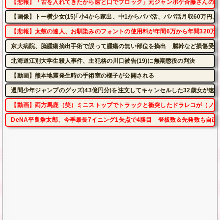
【悲報】「舌を入れてきたから歯と口でブロック」元ジャンポケ斉藤さんの不
【画像】トー横少女(15)｢小4から家出、中1からパパ活、パパ活月収60万円。
【悲報】太鼓の達人、お馴染みのフォントの使用料が年間6万から年間320万
京大病院、脳腫瘍摘出手術で誤って腫瘍の無い部位を摘出 脳幹など損傷受け
北海道江別大学生殺人事件、主犯格の川口被告(19)に無期懲役の判決
【動画】熊本地震発生時の手術室の様子が公開される
週間少年ジャンプのグッズ(43億円分)を注文してキャンセルした32歳女が逮
【動画】両方馬鹿（笑）ミニストップでトラックと衝突したドラレコが（ノ∇
DeNA平良拳太郎、今季最長7イニング1失点で4勝目 登板数＆先発数も自