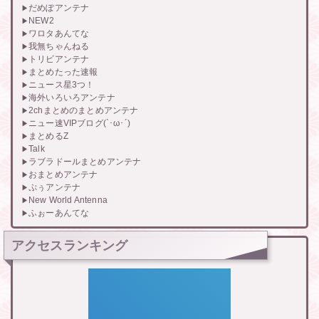
だめぽアンテナ
NEW2
ワロタあんてな
我無ちゃんねる
トリビアンテナ
まとめたった速報
ニュース星3つ！
海外いろいろアンテナ
2chまとめのまとめアンテナ
ニュー速VIPブログ(`･ω･´)
まとめるZ
Talk
ラブラドールまとめアンテナ
おまとめアンテナ
ぷぅアンテナ
New World Antenna
ふぉーあんてな
アクセスランキング