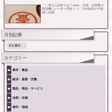
「一発なら誤射では？www」中国、自衛隊の
戦闘機にレーダー照射 × ２、日本政府が中国
側に抗議
月別記事
月
別
記
事
カテゴリー
事件・事故
経済・産業・労働
製品・商品・サービス
自然・生物
都市・地域