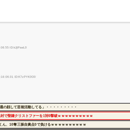
06.55 ID:kJjlFswL0
9:16:06.01 ID:K7zPYK0O0
普通の顔して芸能活動してる」・・・・・・・・・
完封で聖隷クリストファーを1対0撃破ｗｗｗｗｗｗｗｗｗｗ
くん、10奪三振自責点0で負けるｗｗｗｗｗｗｗｗｗｗ