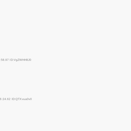
5:58.97 ID:VgZWHH8J0
46:24.62 ID:QTXvua0v0