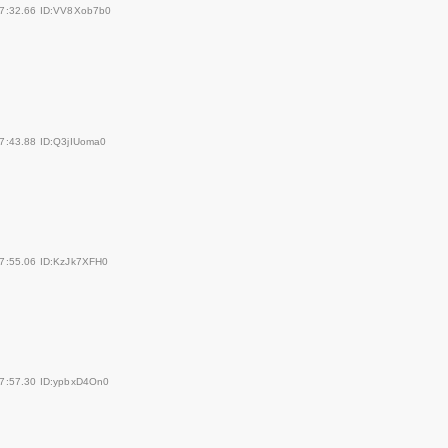
47:32.66 ID:VV8Xob7b0
7:43.88 ID:Q3jIUoma0
47:55.06 ID:KzJk7XFH0
47:57.30 ID:ypbxD4On0