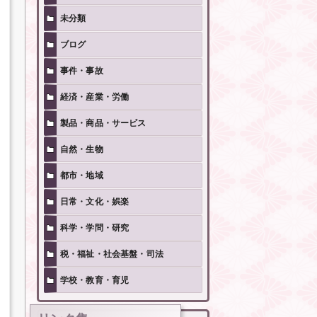
未分類
ブログ
事件・事故
経済・産業・労働
製品・商品・サービス
自然・生物
都市・地域
日常・文化・娯楽
科学・学問・研究
税・福祉・社会基盤・司法
学校・教育・育児