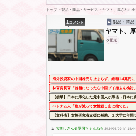
トップ
>
製品・商品・サービス
>
ヤマト、厚さ3cm
1
製品・商品
コメント
ヤマト、厚
配送
海外投資家の中国株売り止まらず、総額1.4兆円
林官房長官「首相になったら中国ブイ撤去を検討」
【衝撃】日本に帰化した元中国人が帰省→日本に
ベトナム人「腹が減って女性殺し山に捨てた」
【文科省】女性研究者支援に補助、１大学に年間
1:
2024/08/06(火) 18:44