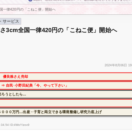
全国一律420円の「こねこ便」開始へ
・サービス
さ3cm全国一律420円の「こねこ便」開始へ
2024年
8月06日
19
に 優良株さえ売却
⇒ 自民･小野田紀美「今、やって下さい」
戻ろうとしたら…
５０００万円…出産・子育と両立できる環境整備し研究力底上げ
:34.54 ID:4WoYlzov9