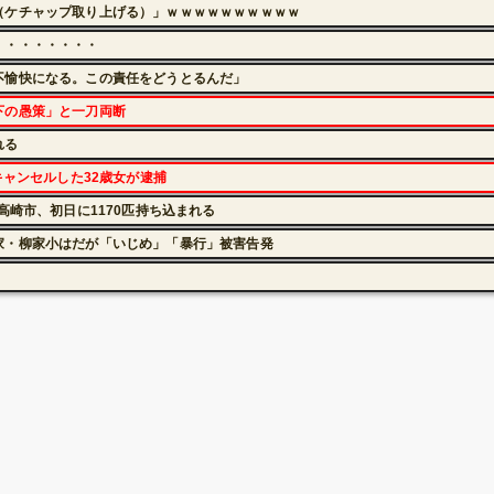
（ケチャップ取り上げる）」ｗｗｗｗｗｗｗｗｗｗ
・・・・・・・・
不愉快になる。この責任をどうとるんだ」
下の愚策」と一刀両断
れる
キャンセルした32歳女が逮捕
高崎市、初日に1170匹持ち込まれる
家・柳家小はだが「いじめ」「暴行」被害告発