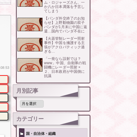
ム・ロジャーズさん、一
か八か日本凋落を予言し
てしまう
【パンダ外交終了のお知
らせ】上野動物園の双子
パンダが1月末に中国に返
還…国内でパンダ不在に
【火器管制レーダー照射
事件】中国を擁護する主
張がアクロバティック過
ぎる…
「一発なら誤射では？
www」中国、自衛隊の戦
闘機にレーダー照射 ×
:08:53
２、日本政府が中国側に
抗議
月別記事
月
別
記
事
カテゴリー
国・自治体・組織