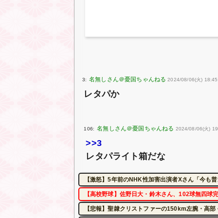
3:
2024/08/06(火) 18:45:
レタパか
106:
2024/08/06(火) 1
>>3
レタパライト箱だな
【激怒】5年前のNHK性加害出演者Xさん「今も
【高校野球】佐野日大・鈴木さん、102球無四球
【悲報】聖隷クリストファーの150km左腕・高部