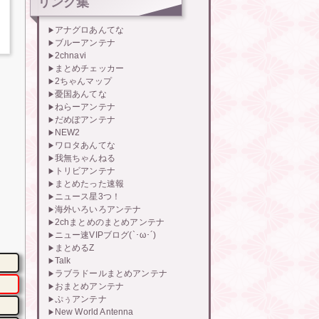
リンク集
アナグロあんてな
ブルーアンテナ
2chnavi
まとめチェッカー
2ちゃんマップ
憂国あんてな
ねらーアンテナ
だめぽアンテナ
NEW2
ワロタあんてな
我無ちゃんねる
トリビアンテナ
まとめたった速報
ニュース星3つ！
海外いろいろアンテナ
2chまとめのまとめアンテナ
ニュー速VIPブログ(`･ω･´)
まとめるZ
Talk
ラブラドールまとめアンテナ
おまとめアンテナ
ぷぅアンテナ
New World Antenna