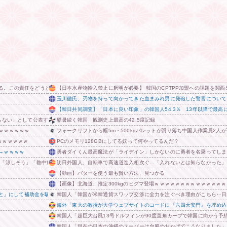
る。この責任をどうとるんだ」
【日本水産物輸入禁止に釈明が必要】 韓国のCPTPP加盟への課題を関
玉川徹氏、刃物を持って向かってきた血まみれ男に発砲した警官について
【韓日共同調査】「日本に良い印象」の韓国人54.3％ 13年以降で最高に
らない」として公表する方針を決定 三重県
酷暑続く韓国 観測史上最高の42.5度記録
ｗｗｗｗｗｗ
フォークリフトから幅5m・500kgパレットが滑り落ち中国人作業員2人
ｗｗｗｗｗｗ
PCのメモリ128GBにしてる奴って何やってるんだ？
→ｗｗｗｗ
勇者ダイくん最高魔法が「ライデイン」しかないのに勇者を名乗ってしま
 「涼しそう」「熱中症対策では？」「Tシャツみたい」
訪日外国人、自転車で高速道進入相次ぐ…「入れないとは知らなかった」
【動画】バターを使う最も賢い方法、見つかる
【画像】北海道、推定300kgのヒグマ登場ｗｗｗｗｗｗｗｗｗｗｗｗｗ
たこと」にして補助金を騙し取る事案を思いつきが横行
韓国人「韓国が米韓通貨スワップ交渉に全力を注ぐべき理由がこちら‥日
海外「東大の教授が大学ウェブサイトのコードに『六四天安門』を埋め込
韓国人「超巨大台風13号ドルフィンが90度直角カーブで韓国に向かう
韓国人「現在の日本の沖縄のスーパーは台風のおかげでこうなりました」