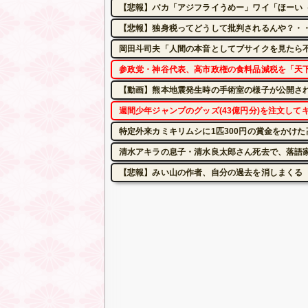
【悲報】バカ「アジフライうめー」ワイ「ほーい
【悲報】独身税ってどうして批判されるんや？・
岡田斗司夫「人間の本音としてブサイクを見たら
参政党・神谷代表、高市政権の食料品減税を「天
【動画】熊本地震発生時の手術室の様子が公開さ
週間少年ジャンプのグッズ(43億円分)を注文して
特定外来カミキリムシに1匹300円の賞金をかけた
清水アキラの息子・清水良太郎さん死去で、落語
【悲報】みい山の作者、自分の過去を消しまくる