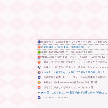
岡田斗司夫「人間の本音としてブサイクを見たら不愉快にな
広島県知事ら「核抑止論、根本的におかしい」
暴力行為法違反の疑いで、毎日新聞記者を逮捕
“外国人の職員採用”を巡りアンケート設問 「差別にはあた
【動画】エ♡チな格好の女の子、カードが拾えなくて詰むｗ
【画像】ヤバすぎるペアルック、発見されるｗｗｗwｗｗｗ
女性さん、子育てしない父親にブチギレ！声の限り叫ぶ！！
【高校野球】青森山田のユニフォームが話題沸騰！称賛続々
【セ順位】虎=兎-====//====燕星===鯉=竜【8/6】
【語ろう】好きなイギリスのミュージシャン 他
|●|中国、止められないEV製造 売れず在庫山積み「売れ
765471651721971844