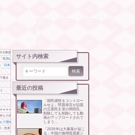
西外大教授に聞く 李大統領に「政治利用」の過去
サイト内検索
「死刑にならない犯罪を警察官が死刑にしてしまったということ」
 日本人の韓国好感度は35.3％
検索:
が下敷き 富山
最近の投稿
う
「国民感情をコントロー
ルせよ」問題発言が話題
の立憲民主党の岡田氏、
ｗｗｗｗｗｗｗ
削除しても削除しても動
米との異例の共同介入によって記録的なウォン・ドル為替の現実」
画がアップロードされて
しまう…
んで懲戒処分www」
予想‥世界各国の最新スパコン気象予測モデルがはじき出した直近の台風進路図がこちらです‥」
「2026年は大暴落が起こ
る」中国の御用投資家ジ