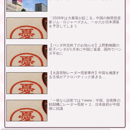
「2026年は大暴落が起こる」中国の御用投資
家ジム・ロジャーズさん、一か八か日本凋落
を予言してしまう
【パンダ外交終了のお知らせ】上野動物園の
双子パンダが1月末に中国に返還…国内でパン
ダ不在に
【火器管制レーダー照射事件】中国を擁護す
る主張がアクロバティック過ぎる…
「一発なら誤射では？www」中国、自衛隊の
戦闘機にレーダー照射 × ２、日本政府が中国
側に抗議