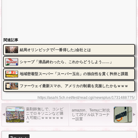
関連記事
結局オリンピックで｢一番得した｣会社とは
シャープ「液晶終わったら、これからどうしよう……」
地域密着型スーパー「スーパー玉出」の独自性を貫く矜持と課題
ファーウェイ最新スマホ、アメリカの制裁を克服したかもｗｗｗ
https://asahi.5ch.net/test/read.cgi/newsplus/1731488775/
薬剤師無しで、コンビ
amazon、Temuに対抗
ニでロキソニンなど購
して20ドル以下コーナ
入可能にｗｗｗｗｗｗ
ー設置
ｗ