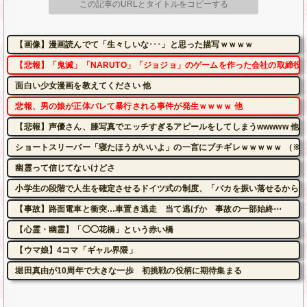
この記事のURLとタイトルをコピーする
【画像】漫画読んでて「生々しいな･･･」と思った描写ｗｗｗｗ
【悲報】「鬼滅」「NARUTO」「ジョジョ」のゲームを作った会社の取締役
面白い少女漫画を教えてください 他
悲報、男の娘が正体バレて暴行される事件が発生ｗｗｗｗ 他
【悲報】声優さん、膝写真でエッチすぎるアピールをしてしまうwwwww 他
ショートスリーパー「寝たほうがいいよ」の一言にブチギレｗｗｗｗｗ （※動
幽霊って信じてないけどさ
小学生の段階で人生を確定させるドイツ式の制度、「バカを振い落せるから合
【事故】路面電車と衝突…車置き逃走 当て逃げか 事故の一部始終⋯
【心霊・幽霊】「◯◯花橋」という赤い橋
【ウマ娘】4コマ「ギャル界隈」
堀田真由が10周年で大きな一歩 初挑戦の役柄に期待集まる