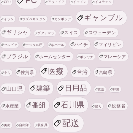
PC
CPU
アウトドア
イエメン
イスラエル
ギャンブル
イラン
ウズベキスタン
カンボジア
ギリシャ
スイス
スウェーデン
グアテマラ
ハイチ
フィリピン
セルビア
デジタル庁
ネパール
ブラジル
ホームセンター
マレーシア
ボツワナ
医療
台湾
佐賀県
宮崎県
中古
日用品
建築
山口県
東京
林業
石川県
番組
水産業
総務省
祭り
配送
美術
自衛隊
装身具