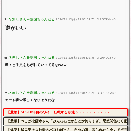
3:
2024/11/13(水) 18:07:53.72 ID:SPCK4qls0
逆がいい
5:
2024/11/13(水) 18:08:03.38 ID:v9i4DG5Y0
着々と手足をもがれていってるなwww
7:
2024/11/13(水) 18:08:38.29 ID:JQE8/Gzs0
カード審査厳しくなりそうだな
【悲報】SES10年目のワイ、転職するか迷う・・・・・・・・・
【悲報】ぺこぱ松蔭寺さん「みんな右とか左とか拘りすぎ。思想関係なく応援
【爆笑】移民受け入れ派のパヨおばさん、自分の家に来られたら全力で拒否る