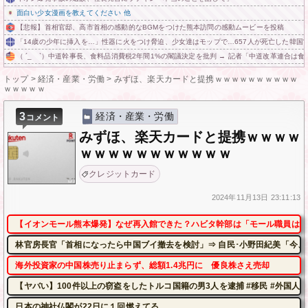
面白い少女漫画を教えてください 他
【悲報】首相官邸、高市首相の感動的なBGMをつけた熊本訪問の感動ムービーを投稿
「14歳の少年に挿入を…」性器に火をつけ脅迫、少女達はモップで…657人が死亡した韓国“
（ ´_ゝ`）中道幹事長、食料品消費税2年間1%の閣議決定を批判 → 記者「中道改革連合は
トップ
>
経済・産業・労働
>
みずほ、楽天カードと提携ｗｗｗｗｗｗｗｗｗｗ
ｗｗｗｗｗ
3
経済・産業・労働
コメント
みずほ、楽天カードと提携ｗｗｗｗ
ｗｗｗｗｗｗｗｗｗｗｗ
クレジットカード
2024年
11月13日
23:11:13
【イオンモール熊本爆発】なぜ再入館できた？ハビタ幹部は「モール職員は引
林官房長官「首相になったら中国ブイ撤去を検討」⇒ 自民･小野田紀美「今、
海外投資家の中国株売り止まらず、総額1.4兆円に 優良株さえ売却
【ヤバい】100件以上の窃盗をしたトルコ国籍の男3人を逮捕 #移民 #外国人
日本の神社仏閣が22日に１回燃えてる。