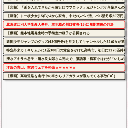
【悲報】「舌を入れてきたから歯と口でブロック」元ジャンポケ斉藤さんの不
【画像】トー横少女(15)｢小4から家出、中1からパパ活、パパ活月収60万円。
北海道江別大学生殺人事件、主犯格の川口被告(19)に無期懲役の判決
【動画】熊本地震発生時の手術室の様子が公開される
週間少年ジャンプのグッズ(43億円分)を注文してキャンセルした32歳女が逮
特定外来カミキリムシに1匹300円の賞金をかけた高崎市、初日に1170匹持
清水アキラの息子・清水良太郎さん死去で、落語家・柳家小はだが「いじめ」
洋服の青山、空調ウェアを発売ｗｗｗｗｗｗ
【動画】高速道路を走行中の車からリアガラスが飛んでくる事故(ﾟoﾟ)