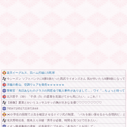
楽天イーグルス、日ハム打線に5死球
今シーズン ソフトバンクに8勝3敗だった西武ライオンズさん 気が付いたら9勝9敗になって
洋服の青山、空調ウェアを発売ｗｗｗｗｗｗ
警察官「先日あなたのクラスの同窓会で殺人事件がありまして…」ワイ「…ちょっと待って
北川景子（39）「子供（5）の還暦を見届けてから死にたい」←これ！！
【画像】夏菜とかいうユッサユサッの胸が大きな女優♡♡♡♡♡♡♡♡♡
765471651721971844
|●|小学生の段階で人生を確定させるドイツ式の制度、「バカを振い落せるから合理的だ」と
滝沢秀明社長、熊本入り示唆「男手が必要。時間を見つけて行きたい」
イオン爆発事故の遺族、社長発言にブチギレ「本当のことを話して」