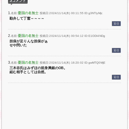
3
コメント
1.
憂国の名無士
名前:
投稿日:2024/11/14(木) 00:11:55
ID:g3NTIyMjc
勘弁して丁髷～～～～
返信
2.
憂国の名無士
名前:
投稿日:2024/11/14(木) 00:54:12
ID:E1ODI4NDg
担保が足りんな担保がぁ
せや閃いた
返信
3.
憂国の名無士
名前:
投稿日:2024/11/14(木) 16:20:02
ID:gwMTQ0MjE
三木谷氏はみずほの前身興銀のOB。
組む相手としては自然。
返信