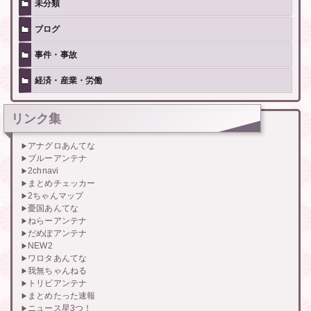
未分類
ブログ
事件・事故
経済・産業・労働
リンク集
アナグロあんてな
ブルーアンテナ
2chnavi
まとめチェッカー
2ちゃんマップ
憂国あんてな
ねらーアンテナ
だめぽアンテナ
NEW2
ワロタあんてな
我無ちゃんねる
トリビアンテナ
まとめたった速報
ニュース星3つ！