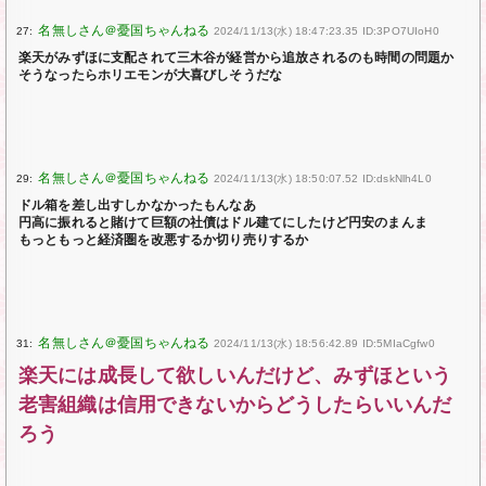
27:
2024/11/13(水) 18:47:23.35 ID:3PO7UIoH0
楽天がみずほに支配されて三木谷が経営から追放されるのも時間の問題か
そうなったらホリエモンが大喜びしそうだな
29:
2024/11/13(水) 18:50:07.52 ID:dskNlh4L0
ドル箱を差し出すしかなかったもんなあ
円高に振れると賭けて巨額の社債はドル建てにしたけど円安のまんま
もっともっと経済圏を改悪するか切り売りするか
31:
2024/11/13(水) 18:56:42.89 ID:5MIaCgfw0
楽天には成長して欲しいんだけど、みずほという
老害組織は信用できないからどうしたらいいんだ
ろう