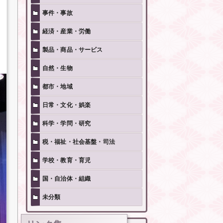
事件・事故
経済・産業・労働
製品・商品・サービス
自然・生物
都市・地域
日常・文化・娯楽
科学・学問・研究
税・福祉・社会基盤・司法
学校・教育・育児
国・自治体・組織
未分類