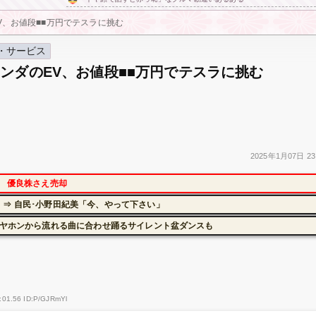
V、お値段■■万円でテスラに挑む
・サービス
ンダのEV、お値段■■万円でテスラに挑む
2025年
1月07日
23
に 優良株さえ売却
⇒ 自民･小野田紀美「今、やって下さい」
イヤホンから流れる曲に合わせ踊るサイレント盆ダンスも
:01.56 ID:P/GJRmYl