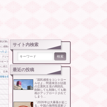
勝目
射試験に韓国人が衝撃！」→「着々と進む最新鋭の防衛装備‥」
サイト内検索
姿に感動の声が殺到
ったよ」
検索:
、ドジャースは6連敗で悔しい敗北
がポーランド王だ」【海外の反応】
中に死亡
最近の投稿
 日本人の韓国好感度は35.3％
の情報を収集したい」
「国民感情をコントロー
ルせよ」問題発言が話題
の立憲民主党の岡田氏、
削除しても削除しても動
画がアップロードされて
しまう…
「2026年は大暴落が起こ
る」中国の御用投資家ジ