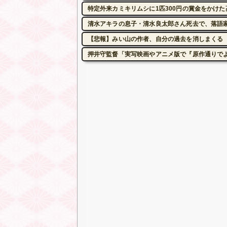
特定外来カミキリムシに1匹300円の賞金をかけた
清水アキラの息子・清水良太郎さん死去で、落語
【悲報】みい山の作者、自分の過去を消しまくる
押井守監督「実写映画やアニメ版で『原作通りで