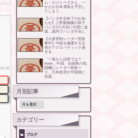
ム・ロジャーズさん、一
か八か日本凋落を予言し
てしまう
【パンダ外交終了のお知
らせ】上野動物園の双子
パンダが1月末に中国に返
還…国内でパンダ不在に
【火器管制レーダー照射
事件】中国を擁護する主
張がアクロバティック過
ぎる…
「一発なら誤射では？
www」中国、自衛隊の戦
闘機にレーダー照射 ×
:01:15
２、日本政府が中国側に
抗議
月別記事
月
別
記
事
カテゴリー
ブログ