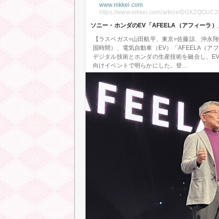
www.nikkei.com
https://www.nikkei.com/article/DGXZQO
ソニー・ホンダのEV「AFEELA（アフィーラ）」
【ラスベガス=山田航平、東京=佐藤諒、沖永
国時間）、電気自動車（EV）「AFEELA（ア
デジタル技術とホンダの生産技術を融合し、E
向けイベントで明らかにした。登