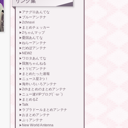
リンク集
アナグロあんてな
ブルーアンテナ
2chnavi
まとめチェッカー
2ちゃんマップ
憂国あんてな
ねらーアンテナ
だめぽアンテナ
NEW2
ワロタあんてな
我無ちゃんねる
トリビアンテナ
まとめたった速報
ニュース星3つ！
海外いろいろアンテナ
2chまとめのまとめアンテナ
ニュー速VIPブログ(`･ω･´)
まとめるZ
Talk
ラブラドールまとめアンテナ
おまとめアンテナ
ぷぅアンテナ
New World Antenna