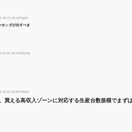
2:18.71 ID:wJI5gyk+
かホンダが出すべき
3:22.01 ID:I7W60rUQ
2:42.53 ID:r0YRPjV2
、買える高収入ゾーンに対応する生産台数規模でまず