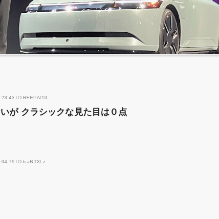
:23.43 ID:REEPAI10
ないが クラシックな見た目は０点
:04.79 ID:tcaBTXLz