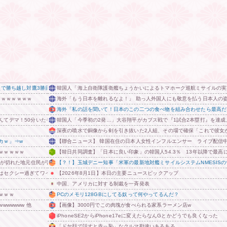
で勝ち越し対鷹3勝目 敵地では初勝利 レイエス24号逆転2ラン 上川畑満塁で3点適時二塁打 堀3
韓国人「海上自衛隊護衛艦ちょうかいによるトマホーク巡航ミサイルの実
ｗｗｗｗｗｗｗｗ
海外「もう日本を離れるなよ！」 助っ人外国人にも敬意を払う日本人の
海外「私の話を聞いて！日本のこの二つの食べ物を組み合わせたら最高だ
てデマ！50分いたぞ😡」 →事実上の視察は数分で正解
韓国人「今季初の2発…」大谷翔平がカブス戦で『1試合2本塁打』を達成
深夜の噴水で銅像から剣を引き抜いた2人組、その場で確保「これで彼女
カｗ」⇒w
【聯合ニュース】 韓国在住の日本人女性インフルエンサー ライブ配信
ｗｗｗｗｗ
【韓日共同調査】「日本に良い印象」の韓国人54.3％ 13年以降で最高に
緒が切れた地元住民が苦情を寄せまくった結果……
【？！】玉城デニー知事「米軍の最新地対艦ミサイルシステムNMESIS
ー過ぎてワイらにブッ刺さりまくりw w w w w w w w w
【2026年8月1日】本日の主要ニュースピックアップ
中国、アメリカに対する制裁を一斉発表
ｗｗｗ
PCのメモリ128GBにしてる奴って何やってるんだ？
wwwww 他
【画像】3000円でこの肉塊が食べられる家系ラーメン店w
iPhoneSE2からiPhone17eに変えたらなんGとかどうでも良くなった
「ドヤ顔で話すと赤っ恥」なクルマ勘違いあるある