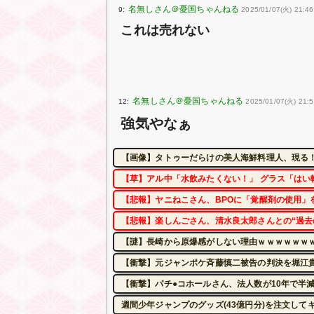
9:
2025/01/07(火) 21:46
これは売れない
12:
2025/01/07(火) 21:5
強気やなぁ
【画像】タトゥーだらけの美人海鮮料理人、現る！！←
【草】アル中「水飲みたくない！」 グラス「はい
【悲報】ヤニねこさん、BPOに「覚醒剤の使用」
【悲報】楽しんごさん、清水良太郎さんとの“過去
【謎】長崎から原爆感がしない理由ｗｗｗｗｗｗ
【衝撃】元ジャンポケ斉藤慎二被告の判決を堀江貴
【衝撃】パチ●コホールさん、法人数が10年で半減
週間少年ジャンプのグッズ(43億円分)を注文して