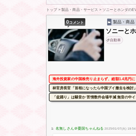
トップ
>
製品・商品・サービス
>
ソニーとホンダのE
0
製品・商品
コメント
ソニーとホ
自動車
海外投資家の中国株売り止まらず、総額1.4兆円
林官房長官「首相になったら中国ブイ撤去を検討」
「盆踊り」は騒音か 苦情数件会場半減 無音の中
1:
2025/01/07(火) 19:54