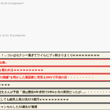
:00.85 ID:Hdgfwb4V
1:30.91 ID:lzJWwGJN
コレはセクシー過ぎてワイらにブッ刺さりまくりw w w w w w w w w
転倒」
を疑われるｗｗｗｗｗｗｗｗｗｗ
の因縁”を明かした落語家に苦言もSNSで不信の目・・・・・・・・・
ｗｗｗｗ
文さんが予想「僕は懲役4年求刑で2年6か月の実刑だったが…」・・・・・・・
しても総売上高12兆433億円ｗｗｗｗｗｗｗｗｗｗ
キャンセルした32歳女が逮捕