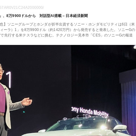
UC257AR0V21C24A2000000/
、8万9900ドルから 対話型AI搭載 – 日本経済新聞
翔也】ソニーグループとホンダが折半出資するソニー・ホンダモビリティは6日（米
フィーラ）1」を8万9900ドル（約1420万円）から発売すると発表した。ソニーGの
Vで先行する米テスラなどに挑む。テクノロジー見本市「CES」のソニーGの報道