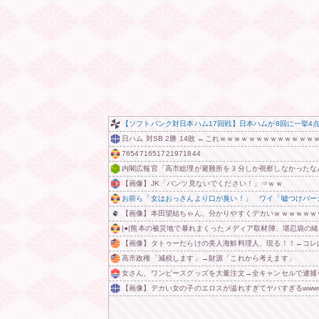
【ソフトバンク対日本ハム17回戦】日本ハムが8回に一挙4点
日ハム 対SB 2勝 14敗 ←これｗｗｗｗｗｗｗｗｗｗｗｗ
765471651721971844
内閣広報官「高市総理が避難所を３分しか視察しなかったなん
【画像】JK「パンツ見ないでください！」⇒ｗｗ
お前ら「女はおっさんより口が臭い！」 ワイ「嘘つけバー
【画像】本田望結ちゃん、分かりやすくデカいｗｗｗｗｗｗ
|●|熊本の被災地で暴れまくったメディア取材陣、堪忍袋の
【画像】タトゥーだらけの美人海鮮料理人、現る！！←コレはセクシ
高市政権「減税します」→財源「これから考えます」
女さん、ワンピースグッズを大量注文→全キャンセルで逮捕
【画像】デカい女の子のエロスが溢れすぎてヤバすぎるwwwww