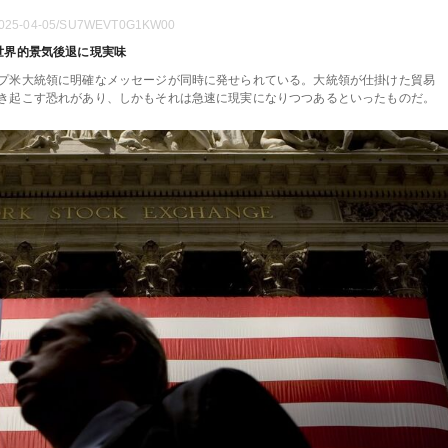
es/2025-04-05/SU7WEVT0G1KW00
世界的景気後退に現実味
プ米大統領に明確なメッセージが同時に発せられている。大統領が仕掛けた貿易
き起こす恐れがあり、しかもそれは急速に現実になりつつあるといったものだ。