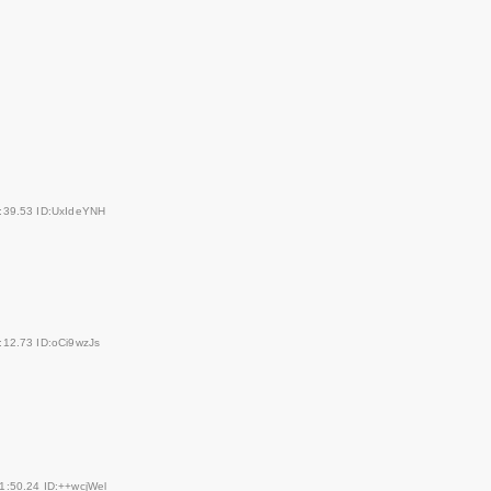
:39.53 ID:UxIdeYNH
:12.73 ID:oCi9wzJs
1:50.24 ID:++wcjWel