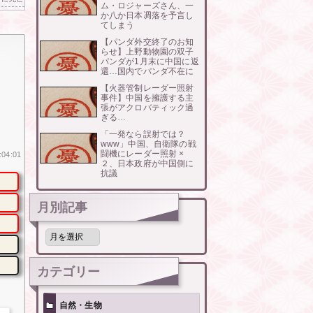
ム・ロジャーズさん、一
か八か日本凋落を予言し
てしまう
【パンダ外交終了のお知
らせ】上野動物園の双子
パンダが1月末に中国に返
還…国内でパンダ不在に
【火器管制レーダー照射
事件】中国を擁護する主
張がアクロバティック過
ぎる…
「一発なら誤射では？
www」中国、自衛隊の戦
闘機にレーダー照射 ×
:04:01
２、日本政府が中国側に
抗議
月別記事
月
別
記
事
カテゴリー
自然・生物