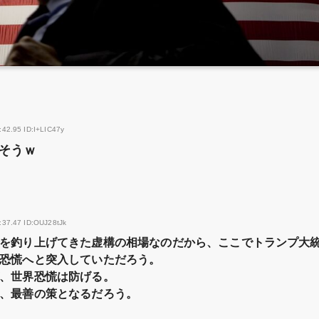
:42.95 ID:I+LIC47y
そうｗ
:37.47 ID:OUJ28tJk
を釣り上げてきた虚構の相場なのだから、ここでトランプ大
恐慌へと突入していただろう。
、世界恐慌は防げる。
、最善の策となるだろう。