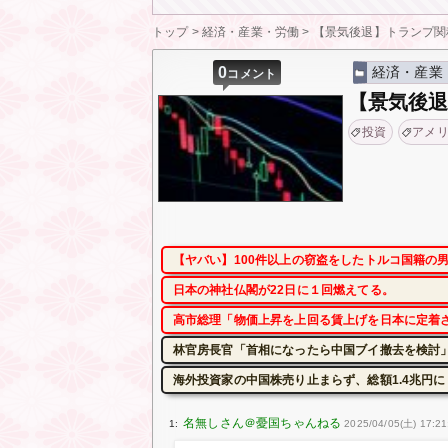
トップ
>
経済・産業・労働
>
【景気後退】トランプ関
0
経済・産業
コメント
【景気後
投資
アメ
【ヤバい】100件以上の窃盗をしたトルコ国籍の男3
日本の神社仏閣が22日に１回燃えてる。
高市総理「物価上昇を上回る賃上げを日本に定着させ
林官房長官「首相になったら中国ブイ撤去を検討」
海外投資家の中国株売り止まらず、総額1.4兆円
1:
2025/04/05(土) 17:21: