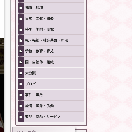
都市・地域
日常・文化・娯楽
科学・学問・研究
税・福祉・社会基盤・司法
学校・教育・育児
国・自治体・組織
未分類
ブログ
事件・事故
経済・産業・労働
製品・商品・サービス