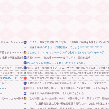
、発見されるｗｗｗｗｗｗｗ
【？？？】農家が消費税1% に悲鳴。「消費税の納税を免除されてたので
【画像】半裸のJCさん、公開処刑されてしまう♡♡♡♡♡♡♡♡♡
可愛すぎるｗｗｗｗｗｗｗｗｗ
もしかして、マンションのベランダで七輪で焼き肉ってダメなの？🥺
た」全員で家族会議を開いた結果、拍子抜けするほど〇〇な展開を迎えて婚約者呆然←家族の絆が深
日産e-power、無給油で1980km走行しギネス記録を達成
PCのメモリ128GBにしてる奴って何やってるんだ？
ｗｗｗｗ （※動画あり） 他
韓国、日本で韓国籍のインフルエンサーが7台の車に当て逃げして逮捕さ
地下シェルター」整備を正式表明
韓国人観光客、福岡のレストランで店員が洗い物をする姿を勝手に撮影す
訪問の感動ムービーを投稿
【中国】中国文化の建前と本音【ポーランドボール】
行きたい」
上昇中のロケットに雷が落ちて画面が真っ白に「ロケット、大丈夫なの…
ｗｗｗ
韓国人「9試合連続は凄い…」村上宗隆がレイズ戦で連続ヒット記録を自
%
【画像】日本共産党の街宣車、ほんと碌でもないな
 気が付いたら9勝9敗になってた
【なぜ韓国にはキム姓が多いのか】 韓国の姓は250、日本は30万…歴
（ ´_ゝ`）消費税減税に反対の石破前総理「実現に向けて検討を加速し
【聯合ニュース】 韓国在住の日本人女性インフルエンサー ライブ配信