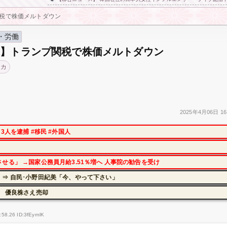
税で株価メルトダウン
・労働
退】トランプ関税で株価メルトダウン
リカ
2025年
4月06日
16
人を逮捕 #移民 #外国人
る」 →国家公務員月給3.51％増へ 人事院の勧告を受け
⇒ 自民･小野田紀美「今、やって下さい」
に 優良株さえ売却
58.26 ID:3fEyrnlK