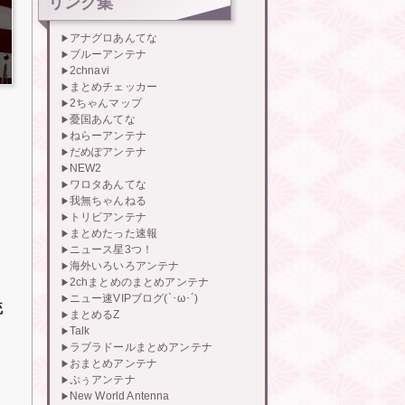
リンク集
アナグロあんてな
ブルーアンテナ
2chnavi
まとめチェッカー
2ちゃんマップ
憂国あんてな
ねらーアンテナ
だめぽアンテナ
NEW2
ワロタあんてな
我無ちゃんねる
トリビアンテナ
まとめたった速報
ニュース星3つ！
海外いろいろアンテナ
2chまとめのまとめアンテナ
ニュー速VIPブログ(`･ω･´)
統
まとめるZ
Talk
ラブラドールまとめアンテナ
おまとめアンテナ
ぷぅアンテナ
New World Antenna