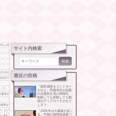
8%→1%だと手取りが7%減るんです」
サイト内検索
検索:
すぎて修羅場にならんかった
れたのに「また日本は嫌韓しようとしている」と決めつけて責任転嫁
最近の投稿
るばかりか、日本は不潔な国みたいにSNSで拡散！
「国民感情をコントロー
…？」【海外の反応】
ルせよ」問題発言が話題
の立憲民主党の岡田氏、
己最長の9に更新、ホワイトソックスの連勝継続
削除しても削除しても動
画がアップロードされて
しまう…
史的背景を米学者分析「学問尊重と平和な歴史が原動力」
ます、というのが公約。減税しますというのは公約じゃない！」
「2026年は大暴落が起こ
る」中国の御用投資家ジ
中に死亡