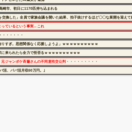
高崎市、初日に1170匹持ち込まれる
んを交換した」全員で家族会議を開いた結果、拍子抜けするほど〇〇な展開を迎えて
まっているという事実←これ
・・・・・・・
拘りすぎ。思想関係なく応援しようよ」ｗｗｗｗｗｗｗｗｗｗ
家に来られたら全力で拒否るｗｗｗｗｗｗｗｗｗｗ
」元ジャンポケ斉藤さんの不同意性交公判・・・・・・・・・
パパ活、パパ活月収60万円。｣