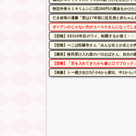
特定外来カミキリムシに1匹300円の賞金をかけた
亡き叔母の遺書「実は17年前に従兄弟と赤ちゃ
ダイアンのじゃない方がユースケさんになってし
【悲報】SES10年目のワイ、転職するか迷う・・
【悲報】ぺこぱ松蔭寺さん「みんな右とか左とか
【爆笑】移民受け入れ派のパヨおばさん、自分の
【悲報】「舌を入れてきたから歯と口でブロック
【画像】トー横少女(15)｢小4から家出、中1から