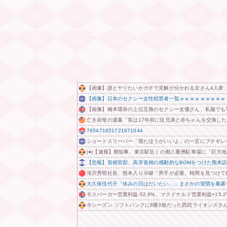
【画像】誰とヤリたいかガチで見解が分かれる女さん4人衆
【画像】日本のセクシー女性犯罪者一覧ｗｗｗｗｗｗｗｗｗ
【画像】橋本環奈の上位互換のセクシー女優さん、私服でも
亡き叔母の遺書「実は17年前に従兄弟と赤ちゃんを交換し
765471651721971844
ショートスリーパー「寝たほうがいいよ」の一言にブチギレｗ
|●|【速報】都知事、東京駅近くの都八重洲駐車場に「巨大
【悲報】首相官邸、高市首相の感動的なBGMをつけた熊本
滝沢秀明社長、熊本入り示唆「男手が必要。時間を見つけて
大久保佳代子「休みの日はだいたい…」まさかの習慣を暴露
モスバーガー営業利益-52.9%、マクドナルド営業利益+15.2
今シーズン ソフトバンクに8勝3敗だった西武ライオンズさん