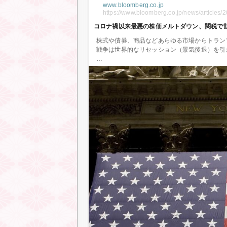
www.bloomberg.co.jp
https://www.bloomberg.co.jp/news/articl
コロナ禍以来最悪の株価メルトダウン、関税で
株式や債券、商品などあらゆる市場からトラン
戦争は世界的なリセッション（景気後退）を引