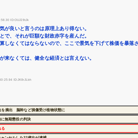
:58.30 ID:OUJ28tJk
気が良いと言うのは原理上あり得ない。
とで、それが巨額な財政赤字を産んだ。
算しなくてはならないので、ここで景気を下げて株価を暴落
が来なくては、健全な経済とは言えない。
40:25.94 ID:JK8rJLbh
位を摘出 脳幹など損傷受け植物状態に
)に無期懲役の判決
れる
キャンセルした32歳女が逮捕