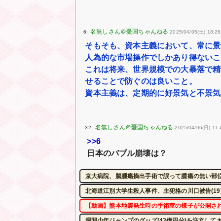
6:
2025/04/05(土) 18:26
そもそも、資本主義において、常に景
人為的な市場操作でしかあり得ないこ
これは将来、世界規模での大暴落で精
せることで防ぐのは良いこと。
資本主義は、定期的に好景気と不景気
32:
2025/04/06(日) 11:
>>6
日本のバブル崩壊は？
京大病院、脳腫瘍摘出手術で誤って腫瘍の無い部
北海道江別大学生殺人事件、主犯格の川口被告(19
【動画】熊本地震発生時の手術室の様子が公開さ
週間少年ジャンプのグッズ(43億円分)を注文して