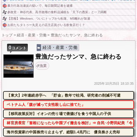
暴力行為法違反の疑いで、毎日新聞記者を逮捕
参政党・神谷代表、高市政権の食料品減税を「天下の愚策」と一刀両断
【悲報】Windows、ついにトップから転落、MS離れが加速
お前たちタトゥー丸見えの店主店員がいる飲食店行く？
トップ
>
経済・産業・労働
>
豊漁だったサンマ、急に終わる
0
経済・産業・労働
コメント
豊漁だったサンマ、急に終わる
漁業
2025年
10月25日
18:10:35
【東大】2年連続赤字へ 「貯金」数年で枯渇、研究者の削減不可避
ベトナム人「腹が減って女性殺し山に捨てた」
【移民政策反対】イオンの売り場で唐揚げを食う中国人の子供
林官房長官「首相になったら中国ブイ撤去を検討」⇒ 自民･小野田紀美「今、
海外投資家の中国株売り止まらず、総額1.4兆円に 優良株さえ売却