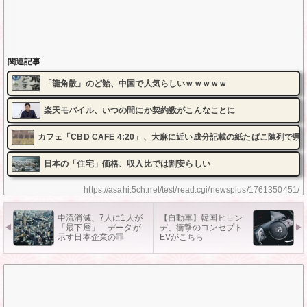
関連記事
「龍角散」のど飴、中国で人気らしいｗｗｗｗｗ
楽天モバイル、いつの間にか契約数がこんなことに
カフェ「CBD CAFE 4:20」、大麻に近い成分記載の紙たばこ陳列で
日本の「住宅」価格、収入比では割安らしい
https://asahi.5ch.net/test/read.cgi/newsplus/1761350451/
中流消滅、7人に1人が
【自動車】韓国ヒョン
「最下層」 データが
デ、衝撃のコンセプト
示す日本企業の罪
EVがこちら