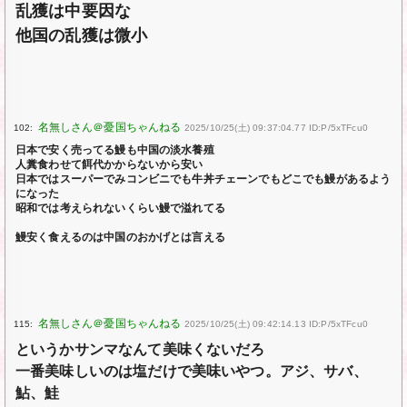
乱獲は中要因な
他国の乱獲は微小
102:
2025/10/25(土) 09:37:04.77 ID:P/5xTFcu0
日本で安く売ってる鰻も中国の淡水養殖
人糞食わせて餌代かからないから安い
日本ではスーパーでみコンビニでも牛丼チェーンでもどこでも鰻があるよう
になった
昭和では考えられないくらい鰻で溢れてる
鰻安く食えるのは中国のおかげとは言える
115:
2025/10/25(土) 09:42:14.13 ID:P/5xTFcu0
というかサンマなんて美味くないだろ
一番美味しいのは塩だけで美味いやつ。アジ、サバ、
鮎、鮭