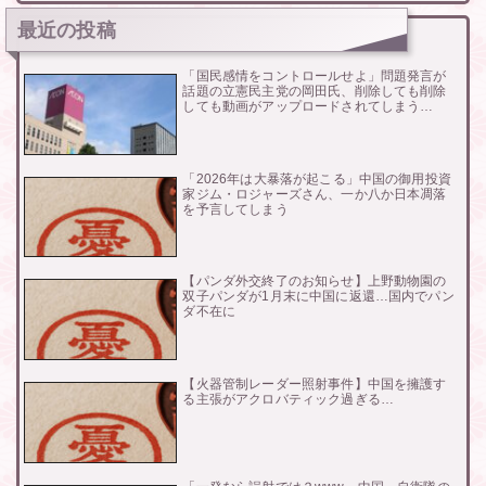
最近の投稿
「国民感情をコントロールせよ」問題発言が
話題の立憲民主党の岡田氏、削除しても削除
しても動画がアップロードされてしまう…
「2026年は大暴落が起こる」中国の御用投資
家ジム・ロジャーズさん、一か八か日本凋落
を予言してしまう
【パンダ外交終了のお知らせ】上野動物園の
双子パンダが1月末に中国に返還…国内でパン
ダ不在に
【火器管制レーダー照射事件】中国を擁護す
る主張がアクロバティック過ぎる…