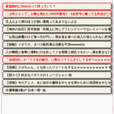
家族旅行にSwitchって持っていく？
「少年ジャンプ」が最も売れた1995年新年3・4合併号に載ってる作品がこち
主人公より弟のほうが強い漫画ってあまりないよな
【海外の反応】高市首相「外国人に対してフレンドリーでないイメージを避け
「お皿は綺麗だけど食べ方が汚い」焼き魚を食べた知人の信じられない所作…
【朗報】イギリス、タバコ販売禁止法案を可決wwwwww
人の睡眠と食事に過剰に口を出してくる母親と彼氏うるさい…薬を飲まないと
「住信SBI」が「ドコモの銀行」に変わってうんざりしてるやつｗｗｗｗｗｗ
【悲報】クロちゃん、とち狂ったツイートをするｗｗｗｗｗｗｗｗｗｗｗ 他
【語ろう】好きなイギリスのミュージシャン 他
【悲報】今のアニメ、女に自分の趣味をやらせる系から女に池沼役をやらせる
中露軍艦4隻が“日本一周” 他