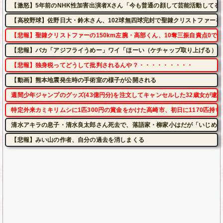
【激怒】5年前のNHK性加害出演者Xさん「今も普通の顔して芸能活動してる
【高校野球】佐野日大・鈴木さん、102球無四球完封で聖隷クリストファーを
【悲報】聖隷クリストファーの150km左腕・高部くん、10奪三振自責点0で
【悲報】バカ「アジフライうめー」ワイ「ほーい（ケチャップ取り上げる）」
【悲報】独身税ってどうして批判されるんや？・・・・・・・・・
【動画】熊本地震発生時の手術室の様子が公開される
週間少年ジャンプのグッズ(43億円分)を注文してキャンセルした32歳女が逮
特定外来カミキリムシに1匹300円の賞金をかけた高崎市、初日に1170匹持
清水アキラの息子・清水良太郎さん死去で、落語家・柳家小はだが「いじめ」
【悲報】みい山の作者、自分の過去を消しまくる