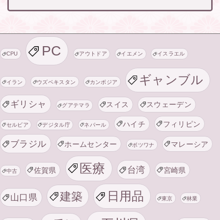
PC
CPU
アウトドア
イエメン
イスラエル
ギャンブル
イラン
ウズベキスタン
カンボジア
ギリシャ
スイス
スウェーデン
グアテマラ
ハイチ
フィリピン
セルビア
デジタル庁
ネパール
ブラジル
ホームセンター
マレーシア
ボツワナ
医療
台湾
佐賀県
宮崎県
中古
日用品
建築
山口県
東京
林業