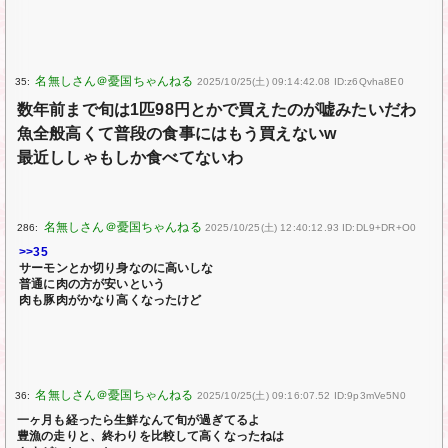
35:
2025/10/25(土) 09:14:42.08 ID:z6Qvha8E0
数年前まで旬は1匹98円とかで買えたのが嘘みたいだわ
魚全般高くて普段の食事にはもう買えないw
最近ししゃもしか食べてないわ
286:
2025/10/25(土) 12:40:12.93 ID:DL9+DR+O0
>>35
サーモンとか切り身なのに高いしな
普通に肉の方が安いという
肉も豚肉がかなり高くなったけど
36:
2025/10/25(土) 09:16:07.52 ID:9p3mVe5N0
一ヶ月も経ったら生鮮なんて旬が過ぎてるよ
豊漁の走りと、終わりを比較して高くなったねは