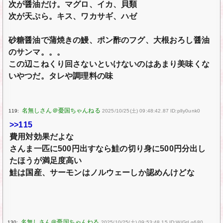
次が醤油だけ。マグロ、イカ、貝類
次が天ぷら。キス、ワカサギ、ハゼ
砂糖醤油で蒲焼きの鰻、ポン酢のフグ、大根おろし醤油
のサンマ。。。
この辺こねくり回さないといけないのはあまり美味くな
いやつだ。タレや調理料の味
119:
2025/10/25(土) 09:48:42.87 ID:plIy0unk0
>>115
費用対効果だよな
さんま一匹に500円出すなら鮭の切り身に500円分出し
たほうが満足度高い
鮭は国産、サーモンはノルウェーしか認めんけどな
130:
2025/10/25(土) 09:53:48.15 ID:W/GtLq680