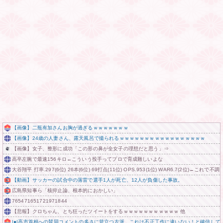
【画像】二瓶有加さんお胸が過ぎるｗｗｗｗｗｗｗ
【画像】24歳の人妻さん、露天風呂で撮られるｗｗｗｗｗｗｗｗｗｗｗｗｗｗｗｗｗ
【画像】女子、整形に成功「この形の鼻が全女子の理想だと思う」⇒
高卒左腕で最速156キロ←こういう投手ってプロで育成難しいよな
大谷翔平 打率.297(6位) 26本(6位) 69打点(11位) OPS.953(1位) WAR6.7(2位)←こ
【動画】サッカーの試合中の落雷で選手1人が死亡、12人が負傷した事故。
広島県知事ら「核抑止論、根本的におかしい」
765471651721971844
【悲報】クロちゃん、とち狂ったツイートをするｗｗｗｗｗｗｗｗｗｗｗ 他
|●|高市首相への賛同コメントの多さに苛立つ左派、これは不正工作に違いない！と確信して