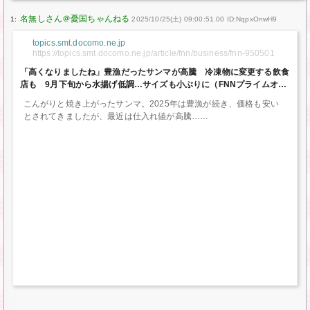
1:
2025/10/25(土) 09:00:51.00 ID:NqpxOnwH9
topics.smt.docomo.ne.jp
https://topics.smt.docomo.ne.jp/article/fnn/business/fnn-950501
「高くなりましたね」豊漁だったサンマが高騰 冷凍物に変更する飲食
店も 9月下旬から水揚げ低調…サイズも小ぶりに（FNNプライムオン
ライン）｜ｄメニューニュース
こんがりと焼き上がったサンマ。2025年は豊漁が続き、価格も安い
とされてきましたが、最近は仕入れ値が高騰…