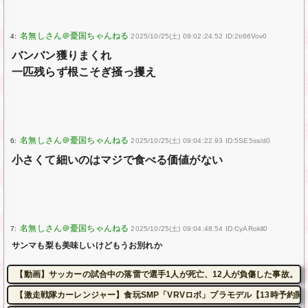
4:
2025/10/25(土) 09:02:24.52 ID:2ti66Vov0
バンバン獲りまくれ
一匹残らず根こそぎ掻っ攫え
6:
2025/10/25(土) 09:04:22.93 ID:5SE5ss/d0
小さくて細いのはマジで食べる価値がない
7:
2025/10/25(土) 09:04:48.54 ID:CyARokll0
サンマも梨も美味しいけどもうお別れか
【動画】サッカーの試合中の落雷で選手1人が死亡、12人が負傷した事故。
【激走戦隊カーレンジャー】食玩SMP「VRVロボ」プラモデル【13時予約開