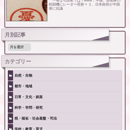
「一発なら誤射では？www」中国、自衛隊の
戦闘機にレーダー照射 × ２、日本政府が中国
側に抗議
月別記事
月
別
記
事
カテゴリー
自然・生物
都市・地域
日常・文化・娯楽
科学・学問・研究
税・福祉・社会基盤・司法
学校・教育・育児