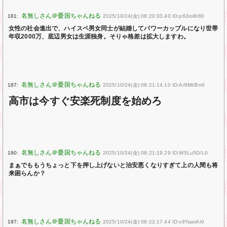
181:
2025/10/24(金) 08:20:33.40 ID:p63ro8t80
女性の社会進出で、ハイスペ男女同士が結婚してパワーカップルになり世帯
年収2000万、底辺男女は生涯独身。そりゃ格差は拡大しますわ。
187:
2025/10/24(金) 08:21:14.10 ID:A/6MI/Bn0
高市は今すぐ安楽死制度を始めろ
190:
2025/10/24(金) 08:21:19.29 ID:W5Lu5D/L0
まぁでももうちょっと下を押し上げないと治安悪くなりすぎて上の人間も将
来困らんか？
197:
2025/10/24(金) 08:22:17.44 ID:v9YqetAr0