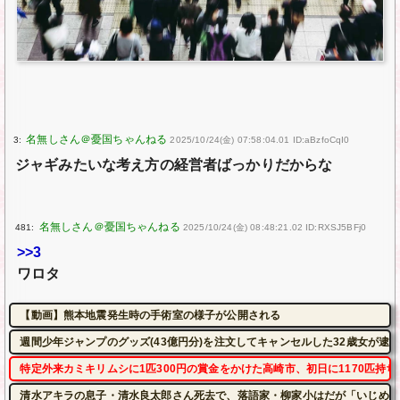
3:
2025/10/24(金) 07:58:04.01 ID:aBzfoCqI0
ジャギみたいな考え方の経営者ばっかりだからな
481:
2025/10/24(金) 08:48:21.02 ID:RXSJ5BFj0
>>3
ワロタ
【動画】熊本地震発生時の手術室の様子が公開される
週間少年ジャンプのグッズ(43億円分)を注文してキャンセルした32歳女が逮
特定外来カミキリムシに1匹300円の賞金をかけた高崎市、初日に1170匹持
清水アキラの息子・清水良太郎さん死去で、落語家・柳家小はだが「いじめ」