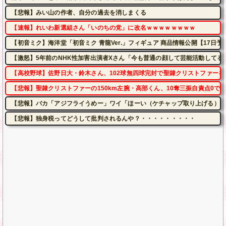
【悲報】みい山の作者、自分の過去を消しまくる
【速報】れいわ新選組さん「いのちの党」に改名ｗｗｗｗｗｗｗｗ
【初音ミク】海洋堂「初音ミク 青龍Ver.」フィギュア 商品情報公開【17日予
【激怒】5年前のNHK性加害出演者Xさん「今も普通の顔して芸能活動してる
【高校野球】佐野日大・鈴木さん、102球無四球完封で聖隷クリストファーを
【悲報】聖隷クリストファーの150km左腕・高部くん、10奪三振自責点0で
【悲報】バカ「アジフライうめー」ワイ「ほーい（ケチャップ取り上げる）」
【悲報】独身税ってどうして批判されるんや？・・・・・・・・・