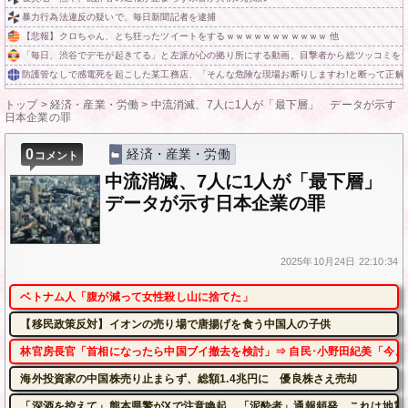
暴力行為法違反の疑いで、毎日新聞記者を逮捕
【悲報】クロちゃん、とち狂ったツイートをするｗｗｗｗｗｗｗｗｗｗｗ 他
「毎日、渋谷でデモが起きてる」と左派が心の拠り所にする動画、目撃者から総ツッコミを
防護管なしで感電死を起こした某工務店、「そんな危険な現場お断りしますわ!と断って正解
トップ
>
経済・産業・労働
>
中流消滅、7人に1人が「最下層」 データが示す
日本企業の罪
0
経済・産業・労働
コメント
中流消滅、7人に1人が「最下層」
データが示す日本企業の罪
2025年
10月24日
22:10:34
ベトナム人「腹が減って女性殺し山に捨てた」
【移民政策反対】イオンの売り場で唐揚げを食う中国人の子供
林官房長官「首相になったら中国ブイ撤去を検討」⇒ 自民･小野田紀美「今、
海外投資家の中国株売り止まらず、総額1.4兆円に 優良株さえ売却
「深酒を控えて」熊本県警がXで注意喚起 「泥酔者」通報頻発、これは地震