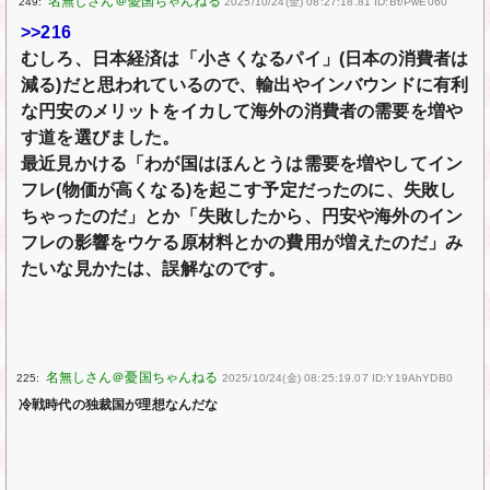
249:
2025/10/24(金) 08:27:18.81 ID:Bt/PwE060
>>216
むしろ、日本経済は「小さくなるパイ」(日本の消費者は
減る)だと思われているので、輸出やインバウンドに有利
な円安のメリットをイカして海外の消費者の需要を増や
す道を選びました。
最近見かける「わが国はほんとうは需要を増やしてイン
フレ(物価が高くなる)を起こす予定だったのに、失敗し
ちゃったのだ」とか「失敗したから、円安や海外のイン
フレの影響をウケる原材料とかの費用が増えたのだ」み
たいな見かたは、誤解なのです。
225:
2025/10/24(金) 08:25:19.07 ID:Y19AhYDB0
冷戦時代の独裁国が理想なんだな