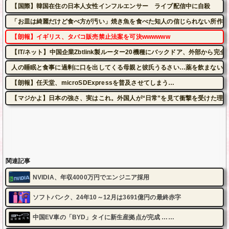
【国際】韓国在住の日本人女性インフルエンサー ライブ配信中に自殺
「お皿は綺麗だけど食べ方が汚い」焼き魚を食べた知人の信じられない所作…
【朗報】イギリス、タバコ販売禁止法案を可決wwwwww
【IT/ネット】中国企業Zbtlink製ルーター20機種にバックドア、外部から完
人の睡眠と食事に過剰に口を出してくる母親と彼氏うるさい…薬を飲まないと
【朗報】任天堂、microSDExpressを普及させてしまう…
【マジかよ】日本の強さ、実はこれ。外国人が“日常”を見て衝撃を受けた理
関連記事
NVIDIA、年収4000万円でエンジニア採用
ソフトバンク、24年10～12月は3691億円の最終赤字
中国EV車の「BYD」タイに新生産拠点が完成 ……