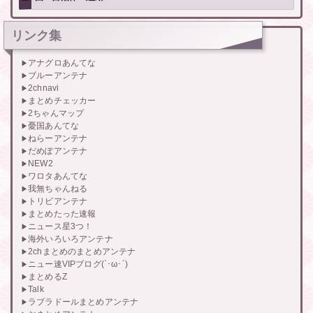
リンク集
アナグロあんてな
ブルーアンテナ
2chnavi
まとめチェッカー
2ちゃんマップ
憂国あんてな
ねらーアンテナ
だめぽアンテナ
NEW2
ワロタあんてな
我無ちゃんねる
トリビアンテナ
まとめたった速報
ニュース星3つ！
海外いろいろアンテナ
2chまとめのまとめアンテナ
ニュー速VIPブログ(`･ω･´)
まとめるZ
Talk
ラブラドールまとめアンテナ