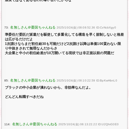
成長ではなくあるものの奪い合いだからな
73:
2025/10/24(金) 08:08:52.36 ID:CvNcbXgy0
準委任だ委託だ派遣だを駆使して多重化してる構造を早く規制しないと格差
は広がるだけだよ
1次請けならまだ初任給30も可能だけど2次請け以降は単価100貰わない限
り中抜きされて無理なんだからさ
大企業と中小の初任給差が10万開いてる現状では非正規以前の問題だ
85:
2025/10/24(金) 08:10:22.59 ID:BpKwHbnL0
ブラックの中小企業が潰れないから、非効率なんだよ。
どんどん転職すべきだね
114:
2025/10/24(金) 08:13:22.22 ID:U2QhtG3E0