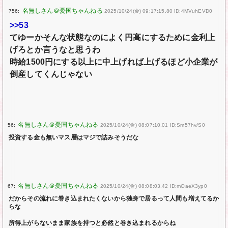
756:
2025/10/24(金) 09:17:15.80 ID:4MVuhEVD0
>>53
てゆーかそんな状態なのによく円高にするために金利上
げろとか言うなと思うわ
時給1500円にする以上に中上げれば上げるほど小企業が
倒産してくんじゃない
56:
2025/10/24(金) 08:07:10.01 ID:Sm57hv/S0
投資する金も無いマス層はマジで詰みそうだな
67:
2025/10/24(金) 08:08:03.42 ID:mOaeX3yp0
だからその流れに巻き込まれたくないから独身で居るって人間も増えてるか
らな
所得上がらないまま家族を持つと必然と巻き込まれるからね