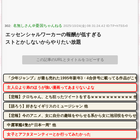
302:
2025/10/24(金) 08:31:24.42 ID:TP+hTSSr0
エッセンシャルワーカーの報酬が低すぎる
ストとかしないからやりたい放題
この記事のURLとタイトルをコピーする
「少年ジャンプ」が最も売れた1995年新年3・4合併号に載ってる作品がこち
主人公より弟のほうが強い漫画ってあまりないよな
【悲報】クロちゃん、とち狂ったツイートをするｗｗｗｗｗｗｗｗｗｗｗ 他
【語ろう】好きなイギリスのミュージシャン 他
【悲報】今のアニメ、女に自分の趣味をやらせる系から女に池沼役をやらせる
中露軍艦4隻が“日本一周” 他
女子とアフタヌーンティーとか行ってみたかった