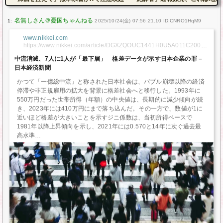
1:
2025/10/24(金) 07:56:21.10 ID:CNRO1HqM9
www.nikkei.com
https://www.nikkei.com/article/DGXZQOUC1441H0U5A011C20000
00/?
中流消滅、7人に1人が「最下層」 格差データが示す日本企業の罪 –
utm_source=newsshowcase&utm_medium=discover&utm_campai
日本経済新聞
gn=CCwQ2IiJ-
ry31NzYARjQnerBvrm236gBKkQIMBCkl7mX7smA5pQBGNT3xK_
かつて「一億総中流」と称された日本社会は、バブル崩壊以降の経済
O-
8DWhAEqKggAIhC7HvSW_G7gUYP7k946YGqFKhQICiIQux70lvx
停滞や非正規雇用の拡大を背景に格差社会へと移行した。1993年に
u4FGD-5PeOmBqhQ&utm_content=related
550万円だった世帯所得（年額）の中央値は、長期的に減少傾向が続
き、2023年には410万円にまで落ち込んだ。その一方で、数値が1に
近いほど格差が大きいことを示すジニ係数は、当初所得ベースで
1981年以降上昇傾向を示し、2021年には0.570と14年に次ぐ過去最
高水準