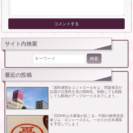
サイト内検索
検索:
最近の投稿
「国民感情をコントロールせよ」問題発言が
話題の立憲民主党の岡田氏、削除しても削除
しても動画がアップロードされてしまう…
「2026年は大暴落が起こる」中国の御用投資
家ジム・ロジャーズさん、一か八か日本凋落
を予言してしまう