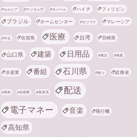
ハイチ
フィリピン
セルビア
デジタル庁
ネパール
ブラジル
ホームセンター
マレーシア
ボツワナ
医療
台湾
佐賀県
宮崎県
中古
日用品
建築
山口県
東京
林業
石川県
番組
水産業
総務省
祭り
配送
美術
自衛隊
装身具
電子マネー
音楽
飛行機
高知県