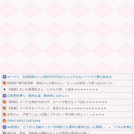
ホークス、交流戦前のハム戦(5月22日)からとんでもないペースで勝ち始める
総資産7億円投資家・桐谷さん大腸がんに「もっとお金使って遊べばよかった」
【速報】れいわ新選組さん「いのちの党」に改名ｗｗｗｗｗｗｗｗ
広島県知事ら「核抑止論、根本的におかしい」
【動画】エ♡チな格好の女の子、カードが拾えなくて詰むｗｗｗｗｗｗｗ
【画像】ヤバすぎるペアルック、発見されるｗｗｗwｗｗｗｗｗｗｗｗｗ
女性さん、子育てしない父親にブチギレ！声の限り叫ぶ！！→ｗｗｗｗ
765471651721971844
|●|韓国人「どうやら五輪サッカー日韓戦でも審判の接待があった模様…」→「メダル剥奪なので
被災地・熊本、泥酔者の通報が止まらず県警が異例のお願い