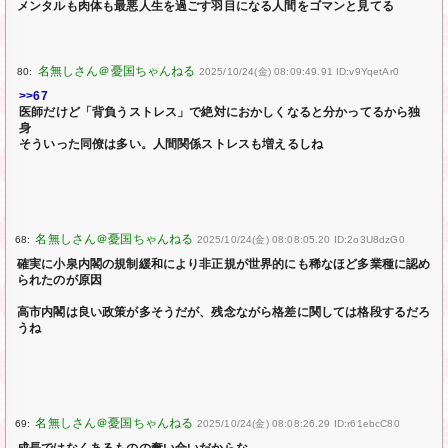
メンタルも肉体も最悪人生を過ごす羽目になる人間をゴマンと見てる
80:
2025/10/24(金) 08:09:49.91 ID:v9YqetAr0
>>67
医師だけど「背負うストレス」で絶対におかしくなると分かってるから独
身
そういった同僚は多い。人間関係ストレスも増えるしね
68:
2025/10/24(金) 08:08:05.20 ID:2o3U8dzG0
確実に小泉内閣の規制緩和により非正規が世界的にも稀なほど多業種に認め
られたのが原因
高市内閣は良い政策が多そうだが、残念ながら格差に関しては格段するだろ
うね
69:
2025/10/24(金) 08:08:26.29 ID:r61ebcC80