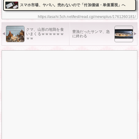
スマホ市場、ヤバい。売れないので「付加価値・単価重視」へ
https://asahi.5ch.net/test/read.cgi/newsplus/1761260181/
クマ、山形の地鶏を食
豊漁だったサンマ、急
いまくるｗｗｗｗｗｗ
に終わる
ｗｗ