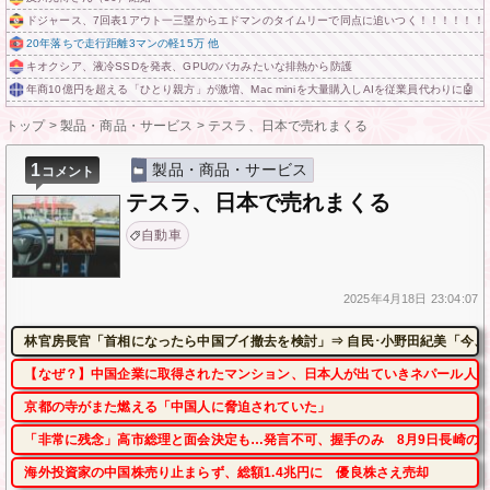
ドジャース、7回表1アウト一三塁からエドマンのタイムリーで同点に追いつく！！！！！！
20年落ちで走行距離3マンの軽15万 他
キオクシア、液冷SSDを発表、GPUのバカみたいな排熱から防護
年商10億円を超える「ひとり親方」が激増、Mac miniを大量購入しAIを従業員代わりに🤖
トップ
>
製品・商品・サービス
>
テスラ、日本で売れまくる
1
製品・商品・サービス
コメント
テスラ、日本で売れまくる
自動車
2025年
4月18日
23:04:07
林官房長官「首相になったら中国ブイ撤去を検討」⇒ 自民･小野田紀美「今、
【なぜ？】中国企業に取得されたマンション、日本人が出ていきネパール人で
京都の寺がまた燃える「中国人に脅迫されていた」
「非常に残念」高市総理と面会決定も…発言不可、握手のみ 8月9日長崎の
海外投資家の中国株売り止まらず、総額1.4兆円に 優良株さえ売却