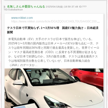
1:
2025/04/18(金) 18:59:37.48 ID:???
TID:Sabakankan
www.nikkei.com
https://www.nikkei.com/article/DGXZQOUC040LT0U5A400C20000
00/
テスラ日本で不買知らず､1〜3月56%増 国産EV魅力負け – 日本経済
新聞
米電気自動車（EV）大手のテスラが日本で販売を伸ばしている。
2025年1〜3月期の国内販売は日本メーカーのEVが落ち込む一方、テ
スラは前年同期比56%増と同期で過去最高を更新した。世界でイーロ
ン・マスク最高経営責任者（CEO）に反発する不買運動が起きるな
か、なぜ日本で好調なのか。3月の販売台数、テスラは過去最高テス
ラは地域別販売台数を公表していないが、日本自動車輸入組合
（JAIA）のデータか