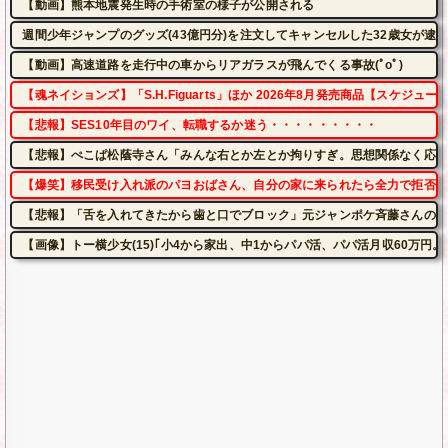
【動画】熊本地震発生時の手術室の様子が公開される
週間少年ジャンプのグッズ(43億円分)を注文してキャンセルした32歳女が逮
【動画】高速道路を走行中の車からリアガラスが飛んでくる事故(ﾟoﾟ)
【魂ネイションズ】「S.H.Figuarts」ほか 2026年8月発売商品【スケジュー
【悲報】SES10年目のワイ、転職するか迷う・・・・・・・・・
【悲報】ぺこぱ松蔭寺さん「みんな右とか左とか拘りすぎ。思想関係なく応援
【爆笑】移民受け入れ派のパヨおばさん、自分の家に来られたら全力で拒否る
【悲報】「舌を入れてきたから歯と口でブロック」元ジャンポケ斉藤さんの不
【画像】トー横少女(15)｢小4から家出、中1からパパ活、パパ活月収60万円。