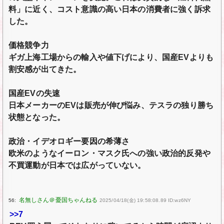
料」に近く、コスト意識の高い日本の消費者に強く訴求
した。
価格競争力
ギガ上海工場からの輸入や値下げにより、国産EVよりも
割安感が出てきた。
国産EVの失速
日本メーカーのEVは販売が伸び悩み、テスラの独り勝ち
状態となった。
政治・イデオロギー要因の希薄さ
欧米のようなイーロン・マスク氏への強い政治的反発や
不買運動が日本では広がっていない。
56:
2025/04/18(金) 19:58:08.89 ID:wz6NY
>>7