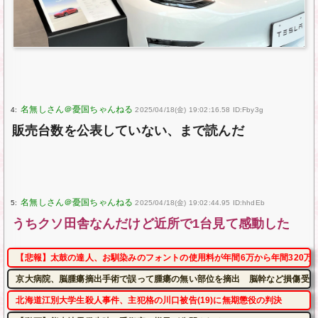
4:
2025/04/18(金) 19:02:16.58 ID:Fby3g
販売台数を公表していない、まで読んだ
5:
2025/04/18(金) 19:02:44.95 ID:hhdEb
うちクソ田舎なんだけど近所で1台見て感動した
【悲報】太鼓の達人、お馴染みのフォントの使用料が年間6万から年間320万
京大病院、脳腫瘍摘出手術で誤って腫瘍の無い部位を摘出 脳幹など損傷受け
北海道江別大学生殺人事件、主犯格の川口被告(19)に無期懲役の判決