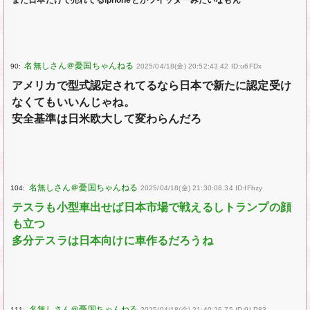
また日本だけで売れてるiphoneとかツイッターみたいなもん
90:
2025/04/18(金) 20:52:43.42 ID:u6FDx
アメリカで型式認定されてるなら日本で新たに認定受け
なくてもいいんじゃね。
安全基準は日米欧大して変わらんだろ
104:
2025/04/18(金) 21:30:08.34 ID:fFbzy
テスラも小型車出せば日本市場で戦えるしトランプの顔
も立つ
多分テスラは日本向けに車作るだろうね
111:
2025/04/18(金) 21:40:26.75 ID:9LP83