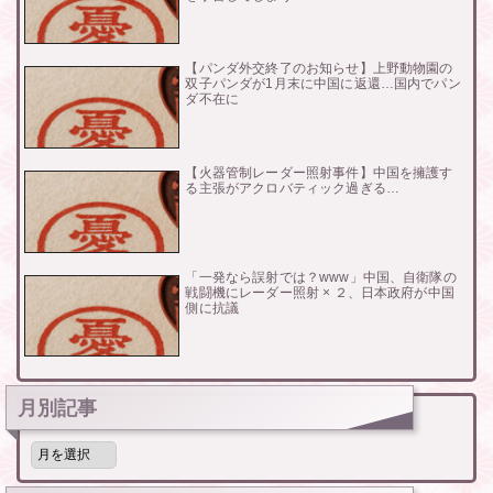
【パンダ外交終了のお知らせ】上野動物園の
双子パンダが1月末に中国に返還…国内でパン
ダ不在に
【火器管制レーダー照射事件】中国を擁護す
る主張がアクロバティック過ぎる…
「一発なら誤射では？www」中国、自衛隊の
戦闘機にレーダー照射 × ２、日本政府が中国
側に抗議
月別記事
月
別
記
事