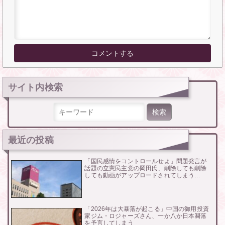
サイト内検索
検索:
最近の投稿
「国民感情をコントロールせよ」問題発言が
話題の立憲民主党の岡田氏、削除しても削除
しても動画がアップロードされてしまう…
「2026年は大暴落が起こる」中国の御用投資
家ジム・ロジャーズさん、一か八か日本凋落
を予言してしまう