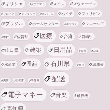
ギリシャ
スイス
スウェーデン
グアテマラ
ハイチ
フィリピン
セルビア
デジタル庁
ネパール
ブラジル
ホームセンター
マレーシア
ボツワナ
医療
台湾
佐賀県
宮崎県
中古
日用品
建築
山口県
東京
林業
石川県
番組
水産業
総務省
祭り
配送
美術
自衛隊
装身具
電子マネー
音楽
飛行機
高知県