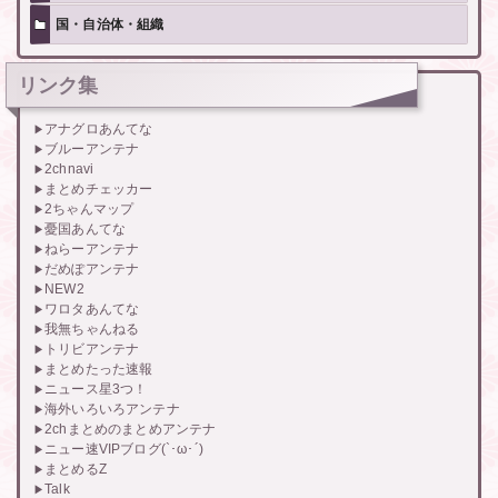
国・自治体・組織
リンク集
アナグロあんてな
ブルーアンテナ
2chnavi
まとめチェッカー
2ちゃんマップ
憂国あんてな
ねらーアンテナ
だめぽアンテナ
NEW2
ワロタあんてな
我無ちゃんねる
トリビアンテナ
まとめたった速報
ニュース星3つ！
海外いろいろアンテナ
2chまとめのまとめアンテナ
ニュー速VIPブログ(`･ω･´)
まとめるZ
Talk