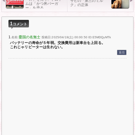
サヒの「第三のミル
ムは「かつ丼バーガ
ク」の正体
ー」を売る
1
コメント
1.
憂国の名無士
名前:
投稿日:2025/04/19(土) 00:00:50
ID:E5MDQyMTk
バッテリーの寿命が５年弱。交換費用は新車台を上回る。
これじゃリピーターは生れない。
返信