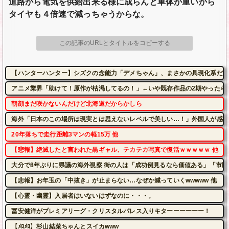
道路から電気を供給出来る様に成らんと車体が重いから
タイヤも４倍速で減っちゃうからな。
この記事のURLとタイトルをコピーする
【ハンターハンター】シズクの念能力「デメちゃん」、まさかの具現化系だっ
アニメ業界「助けて！原作が枯渇してるの！」←いや既存作品の2期やったら
朝顔まだ咲かないんだけど北海道だからかしら
海外「日本のこの場所は現実とは思えないレベルで美しい…！」外国人が感動
20年落ちで走行距離3マンの軽15万 他
【悲報】絶滅したと言われた黒ギャル、テカテカ写真で復活ｗｗｗｗｗ 他
大分で8年ぶりに県議の海外視察 街の人は「成功例見るなら価値ある」「市民は苦
【悲報】お年玉の「中抜き」が止まらない…なぜか減っていくwwwww 他
【心霊・幽霊】入居者はいないはずなのに・・・。
冨安健洋がプレミアリーグ・クリスタルパレス入りキターーーーーー！
【ﾒﾛﾒﾛ】杉山結菜ちゃんとスイカwww