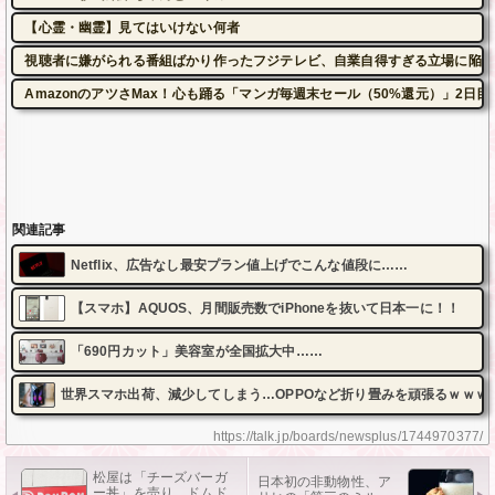
【心霊・幽霊】見てはいけない何者
視聴者に嫌がられる番組ばかり作ったフジテレビ、自業自得すぎる立場に陥っ
AmazonのアツさMax！心も踊る「マンガ毎週末セール（50%還元）」2日目
関連記事
Netflix、広告なし最安プラン値上げでこんな値段に……
【スマホ】AQUOS、月間販売数でiPhoneを抜いて日本一に！！
「690円カット」美容室が全国拡大中……
世界スマホ出荷、減少してしまう…OPPOなど折り畳みを頑張るｗｗｗ
https://talk.jp/boards/newsplus/1744970377/
松屋は「チーズバーガ
日本初の非動物性、ア
ー丼」を売り、ドムド