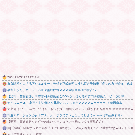
765471651721971844
東京駅近くに「地下シェルター」整備を正式表明…小池百合子知事「多くの方が滞在、施設
早大生さん、ポイント不正で無銭飲食ｗｗｗ大学が異例の警告へ
【悲報】首相官邸、高市首相の感動的なBGMをつけた熊本訪問の感動ムービーを投稿
ディズニーJK、友達と脚の細さを比較されてしまうｗｗｗｗｗｗｗｗｗ （※画像あり）
女上司（27）に耳元で「ばか。役立たず。給料泥棒」って囁かれた結果ｗｗｗｗｗｗｗｗｗ
報道ステーションの女子アナ、ノーブラでテレビに出てしまうｗｗ⇒（※画像あり）
【動画】高速道路を走行中の車からリアガラスが飛んでくる事故(ﾟoﾟ)
|●|【速報】韓国サッカー協会『すでに時効だ』、外国人審判らへ性的接待疑惑→ロンドン五
及川光博さん（56）結婚