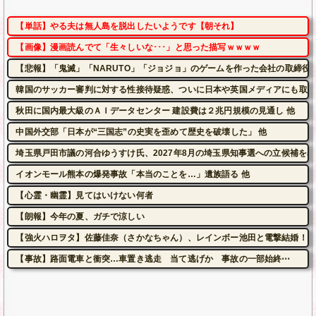
【単話】やる夫は無人島を脱出したいようです【朝それ】
【画像】漫画読んでて「生々しいな･･･」と思った描写ｗｗｗｗ
【悲報】「鬼滅」「NARUTO」「ジョジョ」のゲームを作った会社の取締役
韓国のサッカー審判に対する性接待疑惑、ついに日本や英国メディアにも取り
秋田に国内最大級のＡＩデータセンター 建設費は２兆円規模の見通し 他
中国外交部「日本が“三国志”の史実を歪めて歴史を破壊した」 他
埼玉県戸田市議の河合ゆうすけ氏、2027年8月の埼玉県知事選への立候補を表
イオンモール熊本の爆発事故「本当のことを…」遺族語る 他
【心霊・幽霊】見てはいけない何者
【朗報】今年の夏、ガチで涼しい
【強火ハロヲタ】佐藤佳奈（さかなちゃん）、レインボー池田と電撃結婚！
【事故】路面電車と衝突…車置き逃走 当て逃げか 事故の一部始終⋯