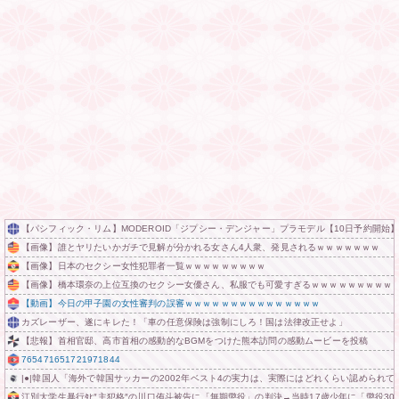
【パシフィック・リム】MODEROID「ジプシー・デンジャー」プラモデル【10日予約開始
【画像】誰とヤリたいかガチで見解が分かれる女さん4人衆、発見されるｗｗｗｗｗｗｗ
【画像】日本のセクシー女性犯罪者一覧ｗｗｗｗｗｗｗｗｗ
【画像】橋本環奈の上位互換のセクシー女優さん、私服でも可愛すぎるｗｗｗｗｗｗｗｗｗ
【動画】今日の甲子園の女性審判の誤審ｗｗｗｗｗｗｗｗｗｗｗｗｗｗｗ
カズレーザー、遂にキレた！「車の任意保険は強制にしろ！国は法律改正せよ」
【悲報】首相官邸、高市首相の感動的なBGMをつけた熊本訪問の感動ムービーを投稿
765471651721971844
|●|韓国人「海外で韓国サッカーの2002年ベスト4の実力は、実際にはどれくらい認められてる
江別大学生暴行ﾀﾋ″主犯格″の川口侑斗被告に「無期懲役」の判決→当時17歳少年に「懲役30