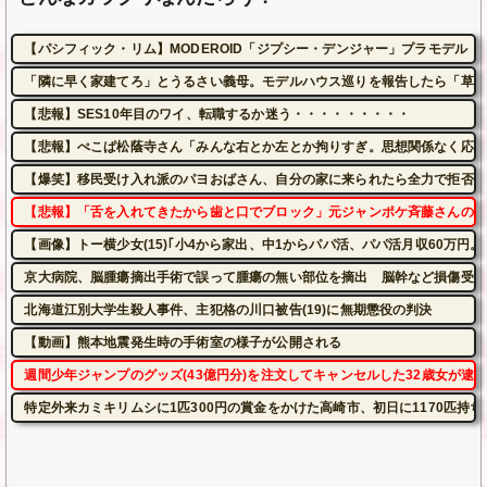
【パシフィック・リム】MODEROID「ジプシー・デンジャー」プラモデル【
「隣に早く家建てろ」とうるさい義母。モデルハウス巡りを報告したら「草刈
【悲報】SES10年目のワイ、転職するか迷う・・・・・・・・・
【悲報】ぺこぱ松蔭寺さん「みんな右とか左とか拘りすぎ。思想関係なく応援
【爆笑】移民受け入れ派のパヨおばさん、自分の家に来られたら全力で拒否る
【悲報】「舌を入れてきたから歯と口でブロック」元ジャンポケ斉藤さんの不
【画像】トー横少女(15)｢小4から家出、中1からパパ活、パパ活月収60万円。
京大病院、脳腫瘍摘出手術で誤って腫瘍の無い部位を摘出 脳幹など損傷受け
北海道江別大学生殺人事件、主犯格の川口被告(19)に無期懲役の判決
【動画】熊本地震発生時の手術室の様子が公開される
週間少年ジャンプのグッズ(43億円分)を注文してキャンセルした32歳女が逮
特定外来カミキリムシに1匹300円の賞金をかけた高崎市、初日に1170匹持