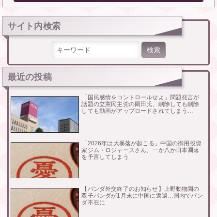
サイト内検索
検索:
最近の投稿
「国民感情をコントロールせよ」問題発言が
話題の立憲民主党の岡田氏、削除しても削除
しても動画がアップロードされてしまう…
「2026年は大暴落が起こる」中国の御用投資
家ジム・ロジャーズさん、一か八か日本凋落
を予言してしまう
【パンダ外交終了のお知らせ】上野動物園の
双子パンダが1月末に中国に返還…国内でパン
ダ不在に