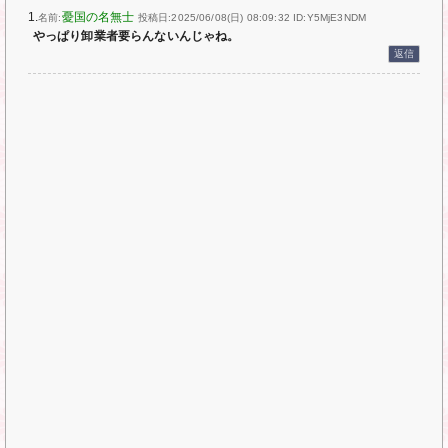
1.
憂国の名無士
名前:
投稿日:2025/06/08(日) 08:09:32
ID:Y5MjE3NDM
やっぱり卸業者要らんないんじゃね。
返信