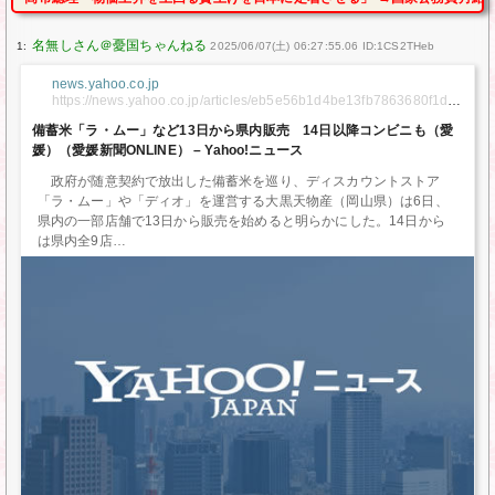
1:
2025/06/07(土) 06:27:55.06 ID:1CS2THeb
news.yahoo.co.jp
https://news.yahoo.co.jp/articles/eb5e56b1d4be13fb7863680f1d0
b6da2c44f8e41
備蓄米「ラ・ムー」など13日から県内販売 14日以降コンビニも（愛
媛）（愛媛新聞ONLINE） – Yahoo!ニュース
政府が随意契約で放出した備蓄米を巡り、ディスカウントストア
「ラ・ムー」や「ディオ」を運営する大黒天物産（岡山県）は6日、
県内の一部店舗で13日から販売を始めると明らかにした。14日から
は県内全9店