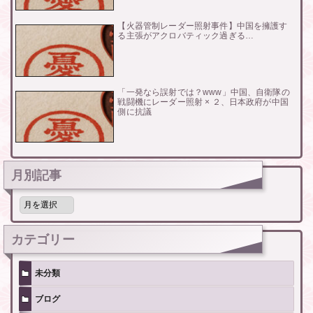
【火器管制レーダー照射事件】中国を擁護す
る主張がアクロバティック過ぎる…
「一発なら誤射では？www」中国、自衛隊の
戦闘機にレーダー照射 × ２、日本政府が中国
側に抗議
月別記事
月
別
記
事
カテゴリー
未分類
ブログ