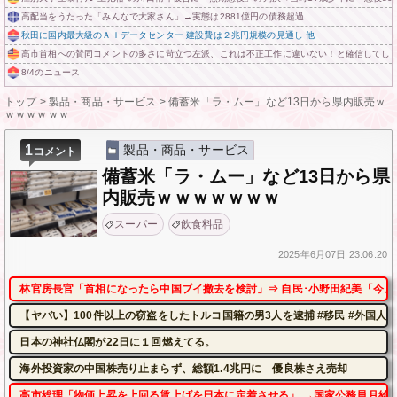
高配当をうたった「みんなで大家さん」→実態は2881億円の債務超過
秋田に国内最大級のＡＩデータセンター 建設費は２兆円規模の見通し 他
高市首相への賛同コメントの多さに苛立つ左派、これは不正工作に違いない！と確信してし
8/4のニュース
トップ
>
製品・商品・サービス
>
備蓄米「ラ・ムー」など13日から県内販売ｗ
ｗｗｗｗｗｗ
1
製品・商品・サービス
コメント
備蓄米「ラ・ムー」など13日から県
内販売ｗｗｗｗｗｗｗ
スーパー
飲食料品
2025年
6月07日
23:06:20
林官房長官「首相になったら中国ブイ撤去を検討」⇒ 自民･小野田紀美「今、
【ヤバい】100件以上の窃盗をしたトルコ国籍の男3人を逮捕 #移民 #外国人
日本の神社仏閣が22日に１回燃えてる。
海外投資家の中国株売り止まらず、総額1.4兆円に 優良株さえ売却
高市総理「物価上昇を上回る賃上げを日本に定着させる」 →国家公務員月給3.