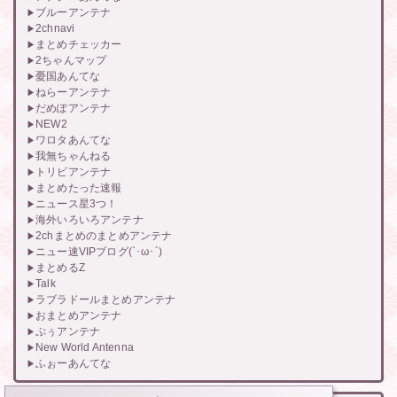
ブルーアンテナ
2chnavi
まとめチェッカー
2ちゃんマップ
憂国あんてな
ねらーアンテナ
だめぽアンテナ
NEW2
ワロタあんてな
我無ちゃんねる
トリビアンテナ
まとめたった速報
ニュース星3つ！
海外いろいろアンテナ
2chまとめのまとめアンテナ
ニュー速VIPブログ(`･ω･´)
まとめるZ
Talk
ラブラドールまとめアンテナ
おまとめアンテナ
ぷぅアンテナ
New World Antenna
ふぉーあんてな