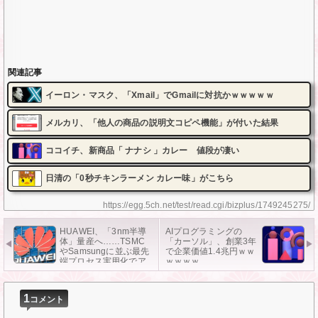
関連記事
イーロン・マスク、「Xmail」でGmailに対抗かｗｗｗｗｗ
メルカリ、「他人の商品の説明文コピペ機能」が付いた結果
ココイチ、新商品「 ナナシ 」カレー 値段が凄い
日清の「0秒チキンラーメン カレー味」がこちら
https://egg.5ch.net/test/read.cgi/bizplus/1749245275/
HUAWEI、「3nm半導
AIプログラミングの
体」量産へ……TSMC
「カーソル」、創業3年
やSamsungに並ぶ最先
で企業価値1.4兆円ｗｗ
端プロセス実用化でア
ｗｗｗｗ
メリカの制裁を克服か
1
コメント