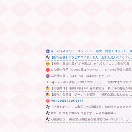
俺「今日やりたい、ヨシッ！！」 彼女「同意！ヨシッ！」 
【朗報画像】グラビアアイドルさん、全部丸見えのスケスケ
【画像】童貞が必ず”1”を選んじゃうJCミスコンの集合写真
大久保佳代子「休みの日はだいたい…」まさかの習慣を暴露
広島県知事ら「核抑止論、根本的におかしい」
|●|ジャンポケ斎藤と代理人のやりとり、「地獄すぎて完全
【高校野球】1回戦 有明 6-3 立命館宇治 初出場の有明が
【悲報】公務員、ボーナスを増額 「民間企業に合わせまし
765471651721971844
「小泉やめろ！」→市民らが横浜駅前で大絶叫ｗｗｗｗｗｗ
東大「貯金あと数年で尽きます」→研究者削減へ…
元区議団長 「共産党は義援金を被災地に持ってはいく。が、