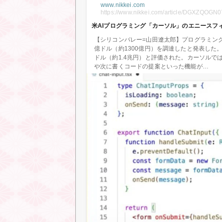
www.nikkei.com
https://www.nikkei.com/article/DGXZQO
米AIプログラミング「カーソル」のエニースフィア
【シリコンバレー=山田遼太郎】プログラミング
億ドル（約1300億円）を調達したと発表した
ドル（約1.4兆円）と評価された。カーソルで
や次に書くコードの提案といった機能が