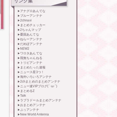
リンク集
アナグロあんてな
ブルーアンテナ
2chnavi
まとめチェッカー
2ちゃんマップ
憂国あんてな
ねらーアンテナ
だめぽアンテナ
NEW2
ワロタあんてな
我無ちゃんねる
トリビアンテナ
まとめたった速報
ニュース星3つ！
海外いろいろアンテナ
2chまとめのまとめアンテナ
ニュー速VIPブログ(`･ω･´)
まとめるZ
Talk
ラブラドールまとめアンテナ
おまとめアンテナ
ぷぅアンテナ
New World Antenna