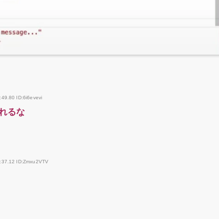
49.80 ID:6i6evevi
れるな
2:37.12 ID:Zmxu2VTV