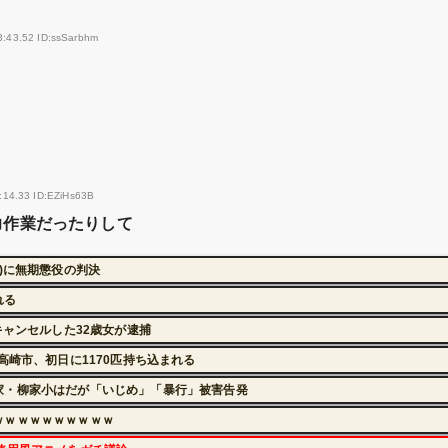
3:43.52 ID:ssSarbhm
:14.33 ID:EZiHs63B
力作業だったりして
)に無期懲役の判決
れる
キャンセルした32歳女が逮捕
高崎市、初日に1170匹持ち込まれる
家・柳家小はだが「いじめ」「暴行」被害告発
ｗｗｗｗｗｗｗｗｗｗ