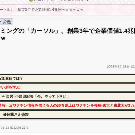
ーソル」、創業3年で企業価値1.4兆円ｗｗｗｗｗｗ
・労働
ラミングの「カーソル」、創業3年で企業価値1.4兆
ｗｗ
2025年
6月08日
02
も無責任では？
いい所を学ぶ
⇒ 自民･小野田紀美「今、やって下さい」
情報」反ワクチン情報を信じる人の60％以上はワクチンを接種-東大と東北大が3万
に 優良株さえ売却
:33.13 ID:LC6829/s