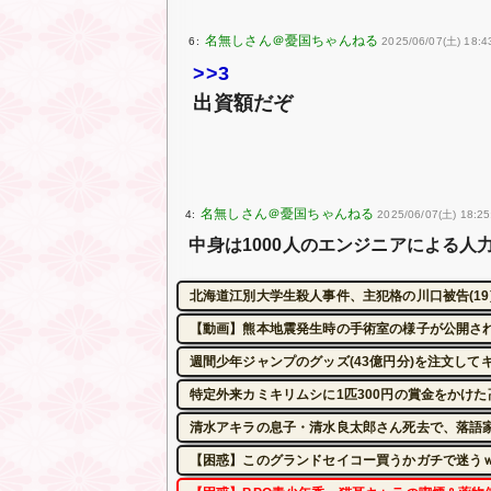
6:
2025/06/07(土) 18:4
>>3
出資額だぞ
4:
2025/06/07(土) 18:25
中身は1000人のエンジニアによる人
北海道江別大学生殺人事件、主犯格の川口被告(19
【動画】熊本地震発生時の手術室の様子が公開さ
週間少年ジャンプのグッズ(43億円分)を注文して
特定外来カミキリムシに1匹300円の賞金をかけた
清水アキラの息子・清水良太郎さん死去で、落語
【困惑】このグランドセイコー買うかガチで迷う