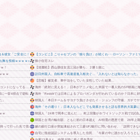
俺＆彼女「ご安全に！！！」⇒ｗｗ
【コンビニ】こりゃセブンの「独り負け」が続くわ･･･ローソン・ファミ
お胸を投稿ｗｗｗｗｗｗｗｗｗ
狭小住宅スレ
⇒ｗ！
【清麗戦】西山朋佳女流三冠が勝ち、２勝１敗に
ｗｗｗ
訪日外国人、自転車で高速道進入相次ぐ…「入れないとは知らなかった」
【悲報】被災者、車中泊をしていた女性していた結果…
にコントになってる……」と衝撃を受ける人が続出中
海外「絶対に見える！」日本がアニメ化した米国で一番人気のSF映画に
9回に一挙4得点で逆転 永田が2安打5打点
海外「Redditでは日本によるプロパガンダが行われているのか？日本に
た」
韓国人「本日チームをサヨナラ負けさせたイ・ジョンフの守備、ガチでヤ
海外「その通り！」日本人ならどこでも発展させると語る世界的大富豪に
ｗｗ
韓国人「24本で岡本に並んだ…」村上宗隆がホワイトソックス戦で2試合
韓国と台湾の輸出額、ともに初の日本超え AI特需の恩恵で差 26年上
持って行った先で党の活動のために使う」 他
嫁の銀行口座が突如凍結されて三菱UFJ銀行に問い合わせ、「説明でき
自宅に指紋認証システムを導入した住民、「今家の中に誰かが入ろうとし
台風13号さん、中国大陸に長く滞在予定