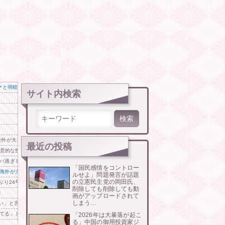
マと明暗分かれた納得のワケ
サイト内検索
検索:
海外が大喜び
最近の投稿
好意的な投稿ばかりだ」
バ過ぎる…」→「のび太レベルの守備ｗｗ」＝韓国の反応
「国民感情をコントロー
海外が大騒ぎ
ルせよ」問題発言が話題
の立憲民主党の岡田氏、
ぶり24号2ランを放つ、日本人ルーキー最多記録を共有
削除しても削除しても動
期
画がアップロードされて
しまう…
ない」と言われて警察に相談しにいくと……
てる」と通知でアラートが鳴りまくる事態に恐怖して……
「2026年は大暴落が起こ
る」中国の御用投資家ジ