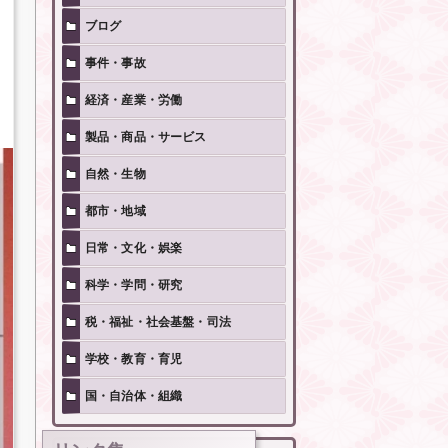
ブログ
事件・事故
経済・産業・労働
製品・商品・サービス
自然・生物
都市・地域
日常・文化・娯楽
科学・学問・研究
税・福祉・社会基盤・司法
学校・教育・育児
国・自治体・組織