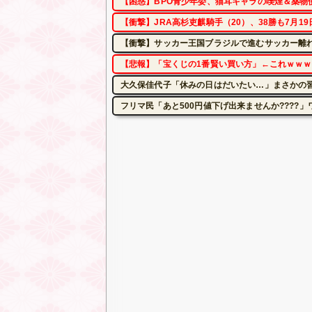
【困惑】BPO青少年委、猫耳キャラの喫煙＆薬物
【衝撃】JRA高杉吏麒騎手（20）、38勝も7月
【衝撃】サッカー王国ブラジルで進むサッカー離れ
【悲報】「宝くじの1番賢い買い方」←これｗｗ
大久保佳代子「休みの日はだいたい…」まさかの
フリマ民「あと500円値下げ出来ませんか????