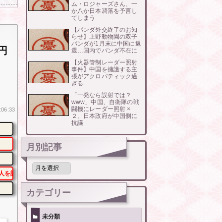
ム・ロジャーズさん、一
か八か日本凋落を予言し
てしまう
【パンダ外交終了のお知
らせ】上野動物園の双子
パンダが1月末に中国に返
円
還…国内でパンダ不在に
【火器管制レーダー照射
事件】中国を擁護する主
張がアクロバティック過
ぎる…
「一発なら誤射では？
www」中国、自衛隊の戦
闘機にレーダー照射 ×
:06:33
２、日本政府が中国側に
抗議
月別記事
月
別
人を調査
記
事
カテゴリー
未分類