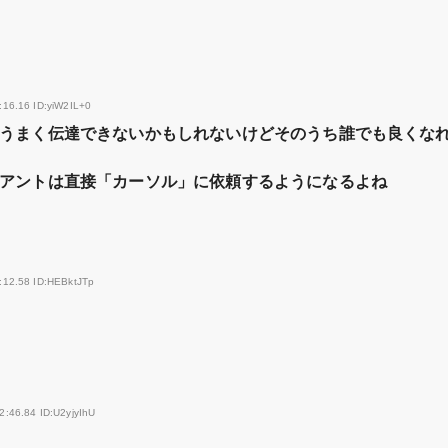
:16.16 ID:yiW2IL+0
うまく伝達できないかもしれないけどそのうち誰でも良くな
アントは直接「カーソル」に依頼するようになるよね
:12.58 ID:HEBktJTp
2:46.84 ID:U2yjyIhU