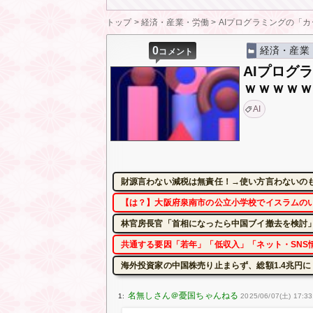
トップ
>
経済・産業・労働
>
AIプログラミングの「カ
0
経済・産業
コメント
AIプログ
ｗｗｗｗ
AI
財源言わない減税は無責任！→使い方言わないの
【は？】大阪府泉南市の公立小学校でイスラムの
林官房長官「首相になったら中国ブイ撤去を検討」
共通する要因「若年」「低収入」「ネット・SNS
海外投資家の中国株売り止まらず、総額1.4兆円
1:
2025/06/07(土) 17:33