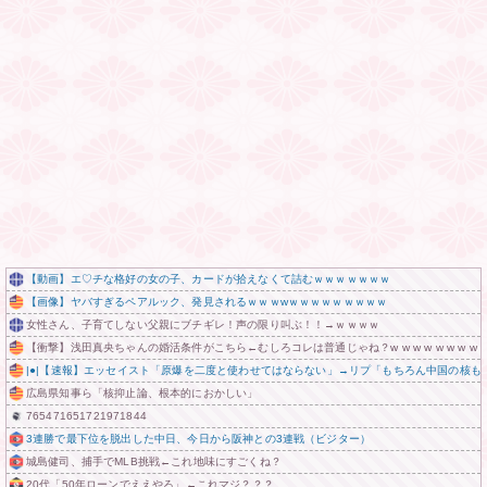
【動画】エ♡チな格好の女の子、カードが拾えなくて詰むｗｗｗｗｗｗｗ
【画像】ヤバすぎるペアルック、発見されるｗｗｗwｗｗｗｗｗｗｗｗｗ
女性さん、子育てしない父親にブチギレ！声の限り叫ぶ！！→ｗｗｗｗ
【衝撃】浅田真央ちゃんの婚活条件がこちら←むしろコレは普通じゃね？w w w w w w w w
|●|【速報】エッセイスト「原爆を二度と使わせてはならない」→リプ「もちろん中国の核も
広島県知事ら「核抑止論、根本的におかしい」
765471651721971844
3連勝で最下位を脱出した中日、今日から阪神との3連戦（ビジター）
城島健司、捕手でMLB挑戦←これ地味にすごくね？
20代「50年ローンでええやろ」←これマジ？？？