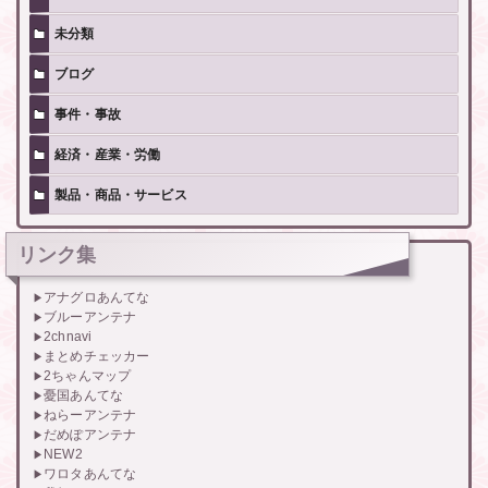
未分類
ブログ
事件・事故
経済・産業・労働
製品・商品・サービス
リンク集
アナグロあんてな
ブルーアンテナ
2chnavi
まとめチェッカー
2ちゃんマップ
憂国あんてな
ねらーアンテナ
だめぽアンテナ
NEW2
ワロタあんてな