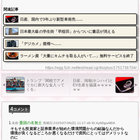
関連記事
日産、国内で3年ぶり新型車発売……
日本最大級の学生街「早稲田」からついに書店が消える
「デジカメ」復権へ……
ラーメン屋「大量にキムチを取る人がいて…」無料サービスを終了
https://egg.5ch.net/test/read.cgi/bizplus/1751736704/
トランプ「関税でアメ
日産、鴻海(ホンハイ)と
リカに膨大な金入って
EV生産を協議ｗｗｗｗ
くる」
ｗｗ
4
コメント
1.
憂国の名無士
名前:
投稿日:2025/07/06(日) 11:17:48
ID:AyNDgwMDA
そもそも投資家と証券業界が始めた環境問題からの結論なんだから
環境が良くなるどころか悪くなるだけで庶民にとってはデメリットな
のに