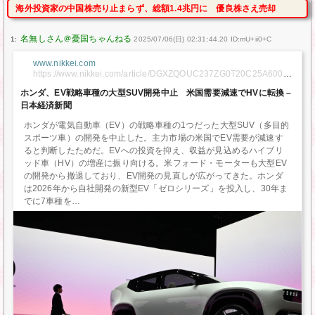
海外投資家の中国株売り止まらず、総額1.4兆円に 優良株さえ売却
1:
2025/07/06(日) 02:31:44.20 ID:mU+ii0+C
www.nikkei.com
https://www.nikkei.com/article/DGXZQOUC237ZG0T20C25A60000
00/
ホンダ、EV戦略車種の大型SUV開発中止 米国需要減速でHVに転換 –
日本経済新聞
ホンダが電気自動車（EV）の戦略車種の1つだった大型SUV（多目的
スポーツ車）の開発を中止した。主力市場の米国でEV需要が減速す
ると判断したためだ。EVへの投資を抑え、収益が見込めるハイブリ
ッド車（HV）の増産に振り向ける。米フォード・モーターも大型EV
の開発から撤退しており、EV開発の見直しが広がってきた。ホンダ
は2026年から自社開発の新型EV「ゼロシリーズ」を投入し、30年ま
でに7車種を