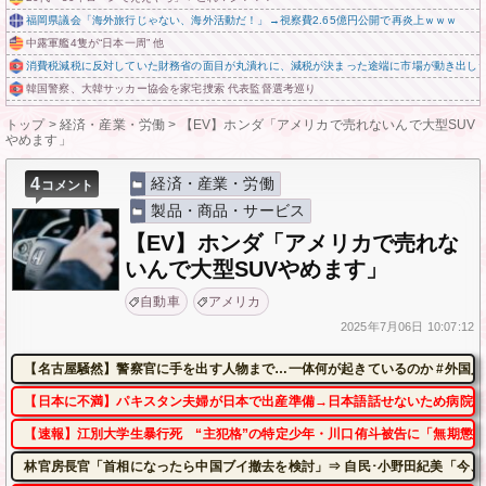
福岡県議会「海外旅行じゃない、海外活動だ！」→視察費2.65億円公開で再炎上ｗｗｗ
中露軍艦4隻が“日本一周” 他
消費税減税に反対していた財務省の面目が丸潰れに、減税が決まった途端に市場が動き出し
韓国警察、大韓サッカー協会を家宅捜索 代表監督選考巡り
トップ
>
経済・産業・労働
>
【EV】ホンダ「アメリカで売れないんで大型SUV
やめます」
4
経済・産業・労働
コメント
製品・商品・サービス
【EV】ホンダ「アメリカで売れな
いんで大型SUVやめます」
自動車
アメリカ
2025年
7月06日
10:07:12
【名古屋騒然】警察官に手を出す人物まで…一体何が起きているのか #外国人 #共
【日本に不満】パキスタン夫婦が日本で出産準備→日本語話せないため病院に
【速報】江別大学生暴行死 “主犯格”の特定少年・川口侑斗被告に「無期懲役
林官房長官「首相になったら中国ブイ撤去を検討」⇒ 自民･小野田紀美「今、