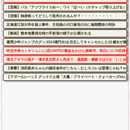
【悲報】バカ「アジフライうめー」ワイ「ほーい（ケチャップ取り上げる）」
【悲報】独身税ってどうして批判されるんや？・・・・・・・・・
北海道江別大学生殺人事件、主犯格の川口被告(19)に無期懲役の判決
【動画】熊本地震発生時の手術室の様子が公開される
週間少年ジャンプのグッズ(43億円分)を注文してキャンセルした32歳女が逮
特定外来カミキリムシに1匹300円の賞金をかけた高崎市、初日に1170匹持
清水アキラの息子・清水良太郎さん死去で、落語家・柳家小はだが「いじめ」
【衝撃】浅田真央ちゃんの婚活条件がこちら←むしろコレは普通じゃね？w w w w 
【アズールレーン】グッスマ上海「大鳳：プライベート・クォーターズVer.