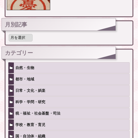
月別記事
月
別
記
事
カテゴリー
自然・生物
都市・地域
日常・文化・娯楽
科学・学問・研究
税・福祉・社会基盤・司法
学校・教育・育児
国・自治体・組織