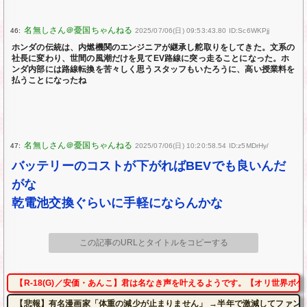
46:
2025/07/06(日) 09:53:43.80 ID:Sc6WKPjj
ホンダの伝統は、内燃機関のエンジニアが継承し舵取りをしてきた。文系の
社長に変わり、世間の風潮だけを見てEV路線に突っ走ることになった。ホ
ンダ内部には路線転換を苦々しく思うスタッフもいたろうに、高い授業料を
払うことになったね
47:
2025/07/06(日) 10:20:58.54 ID:z5MDrHy/
バッテリーのコストが下がればBEVでも良いんだ
がな
乾電池交換ぐらいに手軽にならんかな
この記事のURLとタイトルをコピーする
【R-18(G)／安価・あんこ】君は名なき声を叶えるようです。【オリ世界ポ
【悲報】有名漫画家「体重の減少が止まりません」 →半年で激減してファン