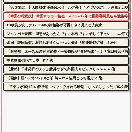
【50％還元！】Amazon漫画週末セール開幕！『アツいスポーツ漫画』300
【韓国の得意技】 韓国サッカー協会 2011～12年に国際審判員らを性接待
19歳美少女モデル、CMの妖精姿が可愛すぎて見入る人続出
ジャンポケ斉藤「同意があったんです。本当です。信じて下さい」 ←何でこ
米国、韓国防衛に核持ち出すか…中ロに備え「短距離戦術核」を検討
【財務省】エース級の財務官僚・一松旬氏が“異例転出”へ！？官邸幹部「協
中露軍艦4隻が“日本一周” 他
【悲報】日本発祥のアレが意外すぎて外国人もビックリｗｗｗｗ 他
【画像】巨○vs貧○バトルが白熱ｗｗｗ結局どっち選ぶ？ 他
「Eテレが高校生の部活動にジャックされる時期になってしまった」高校野球