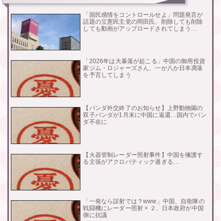
「国民感情をコントロールせよ」問題発言が
話題の立憲民主党の岡田氏、削除しても削除
しても動画がアップロードされてしまう…
「2026年は大暴落が起こる」中国の御用投資
家ジム・ロジャーズさん、一か八か日本凋落
を予言してしまう
【パンダ外交終了のお知らせ】上野動物園の
双子パンダが1月末に中国に返還…国内でパン
ダ不在に
【火器管制レーダー照射事件】中国を擁護す
る主張がアクロバティック過ぎる…
「一発なら誤射では？www」中国、自衛隊の
戦闘機にレーダー照射 × ２、日本政府が中国
側に抗議