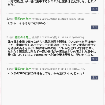
一方で富だけが一極に集中するシステムは左翼ほど反対しないとダメ
だろ。
返信
2.
憂国の名無士
名前:
投稿日:2025/07/06(日) 11:21:39
ID:cyOTk4Nzc
だから、そもそもEVはやめろ！
返信
3.
憂国の名無士
名前:
投稿日:2025/07/06(日) 11:33:09
ID:QxMzU0Mjc
元々日本企業で細々ながらも電気車両を開発していなかった所は無か
った、実用に至らぬバッテリーの開発はリチウムイオン電池の時代で
も値段の高さも手伝い特殊車が関の山、ソレがなぜEUの口車に乗っ
たかだ？製造業に限らず一部の銀行が外資系まがいの毒された連中に
乗っ取られているのでは無いか？勿論企業上層部も、疑いたくなる。
返信
4.
憂国の名無士
名前:
投稿日:2025/07/06(日) 11:38:21
ID:I5OTgwODc
ホンダのSUVに何の期待もしてないから別にいいんじゃね？
返信