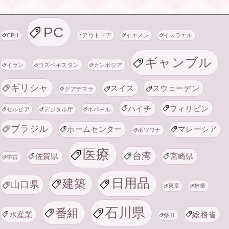
PC
CPU
アウトドア
イエメン
イスラエル
ギャンブル
イラン
ウズベキスタン
カンボジア
ギリシャ
スイス
スウェーデン
グアテマラ
ハイチ
フィリピン
セルビア
デジタル庁
ネパール
ブラジル
ホームセンター
マレーシア
ボツワナ
医療
台湾
佐賀県
宮崎県
中古
日用品
建築
山口県
東京
林業
石川県
番組
水産業
総務省
祭り