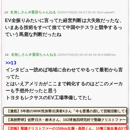
13:
2025/07/06(日) 06:37:00.35 ID:k+zdpw6Y
EV全振りみたいに言ってた経営判断は大失敗だったな、
いまある技術をすべて捨てて中国やテスラと競争するっ
ていう馬鹿な判断だったね
14:
2025/07/06(日) 06:42:49.93 ID:XGjNEhbe
>>13
インタビュー読めば地域に合わせてやるって最初から言
ってた
とはいえアメリカがここまで鈍化するのはどこのメーカ
ーも予想外だったと思う
トヨタもレクサスのEV工場準備してたし
【激怒】5年前のNHK性加害出演者Xさん「今も普通の顔して芸能活動してる
【高校野球】佐野日大・鈴木さん、102球無四球完封で聖隷クリストファーを
【悲報】聖隷クリストファーの150km左腕・高部くん、10奪三振自責点0で