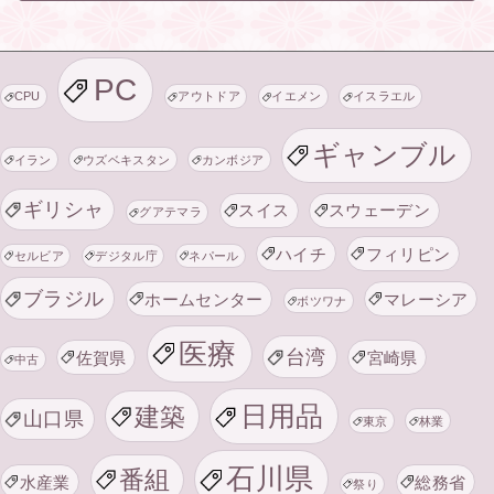
PC
CPU
アウトドア
イエメン
イスラエル
ギャンブル
イラン
ウズベキスタン
カンボジア
ギリシャ
スイス
スウェーデン
グアテマラ
ハイチ
フィリピン
セルビア
デジタル庁
ネパール
ブラジル
ホームセンター
マレーシア
ボツワナ
医療
台湾
佐賀県
宮崎県
中古
日用品
建築
山口県
東京
林業
石川県
番組
水産業
総務省
祭り