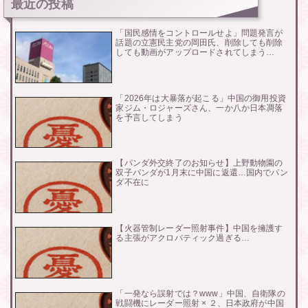
最近の投稿
「国民感情をコントロールせよ」問題発言が
話題の立憲民主党の岡田氏、削除しても削除
しても動画がアップロードされてしまう…
「2026年は大暴落が起こる」中国の御用投資
家ジム・ロジャーズさん、一か八か日本凋落
を予言してしまう
【パンダ外交終了のお知らせ】上野動物園の
双子パンダが1月末に中国に返還…国内でパン
ダ不在に
【火器管制レーダー照射事件】中国を擁護す
る主張がアクロバティック過ぎる…
「一発なら誤射では？www」中国、自衛隊の
戦闘機にレーダー照射 × ２、日本政府が中国