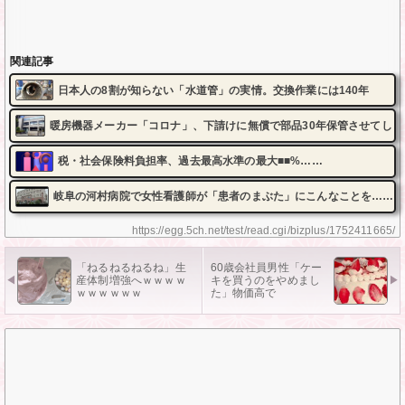
関連記事
日本人の8割が知らない「水道管」の実情。交換作業には140年
暖房機器メーカー「コロナ」、下請けに無償で部品30年保管させてしま
税・社会保険料負担率、過去最高水準の最大■■%……
岐阜の河村病院で女性看護師が「患者のまぶた」にこんなことを……
https://egg.5ch.net/test/read.cgi/bizplus/1752411665/
「ねるねるねるね」生
60歳会社員男性「ケー
産体制増強へｗｗｗｗ
キを買うのをやめまし
ｗｗｗｗｗｗ
た」物価高で