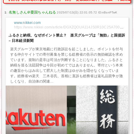
1:
2025/07/13(日) 22:01:05.72 ID:nBsnPTwK
www.nikkei.com
https://www.nikkei.com/article/DGXZQOUA114JS0R10C25A70000
00/
ふるさと納税、なぜポイント禁止？ 楽天グループは「無効」と国提訴
– 日本経済新聞
楽天グループが東京地裁に行政訴訟を起こしました。ポイントを付与
する仲介サイトでの寄付募集を禁じる総務省の告示の無効確認を求め
ています。規制の是非は司法が判断することになりました。ふるさと
納税を巡る法廷闘争は今回が初めてではありません。寄付という本来
の趣旨からはみ出して肥大した制度はゆがみを隠せなくなっていま
す。総務省vs楽天 三木谷氏、首相に直訴も総務省は返礼品競争が激
しくなり、自治体の関連