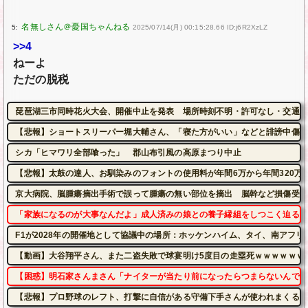
5:
2025/07/14(月) 00:15:28.66 ID:j6R2XzLZ
>>4
ねーよ
ただの脱税
琵琶湖三市同時花火大会、開催中止を発表 場所時刻不明・許可なし・交通整
【悲報】ショートスリーパー堀大輔さん、「寝た方がいい」などと誹謗中傷さ
シカ「ヒマワリ全部喰った」 郡山布引風の高原まつり中止
【悲報】太鼓の達人、お馴染みのフォントの使用料が年間6万から年間320万
京大病院、脳腫瘍摘出手術で誤って腫瘍の無い部位を摘出 脳幹など損傷受け
「家族になるのが大事なんだよ」成人済みの娘との養子縁組をしつこく迫る婚
F1が2028年の開催地として協議中の場所：ホッケンハイム、タイ、南アフ
【動画】大谷翔平さん、また二盗失敗で球宴明け5度目の走塁死ｗｗｗｗｗｗ
【困惑】明石家さんまさん「ナイターが当たり前になったらつまらないんです
【悲報】プロ野球のレフト、打撃に自信がある守備下手さんが使われまくるｗ