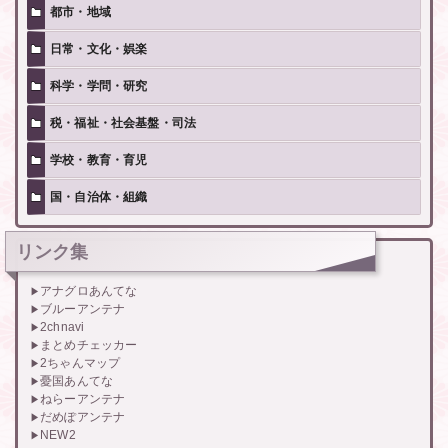
都市・地域
日常・文化・娯楽
科学・学問・研究
税・福祉・社会基盤・司法
学校・教育・育児
国・自治体・組織
リンク集
アナグロあんてな
ブルーアンテナ
2chnavi
まとめチェッカー
2ちゃんマップ
憂国あんてな
ねらーアンテナ
だめぽアンテナ
NEW2