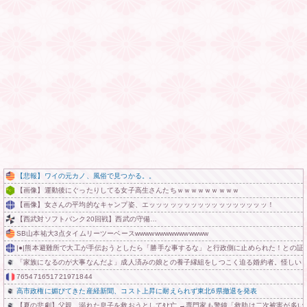
【悲報】ワイの元カノ、風俗で見つかる。。
【画像】運動後にぐったりしてる女子高生さんたちｗｗｗｗｗｗｗｗｗ
【画像】女さんの平均的なキャンプ姿、エッッッッッッッッッッッッッッッッッ！
【西武対ソフトバンク20回戦】西武の守備…
SB山本祐大3点タイムリーツーベースwwwwwwwwwwwwwww
|●|熊本避難所で大工が手伝おうとしたら「勝手な事するな」と行政側に止められた！との
「家族になるのが大事なんだよ」成人済みの娘との養子縁組をしつこく迫る婚約者。怪しい
765471651721971844
高市政権に媚びてきた産経新聞、コスト上昇に耐えられず東北6県撤退を発表
【夏の悲劇】父親、溺れた息子を救おうとしてﾀﾋ亡 →専門家も警鐘「救助は二次被害が多い