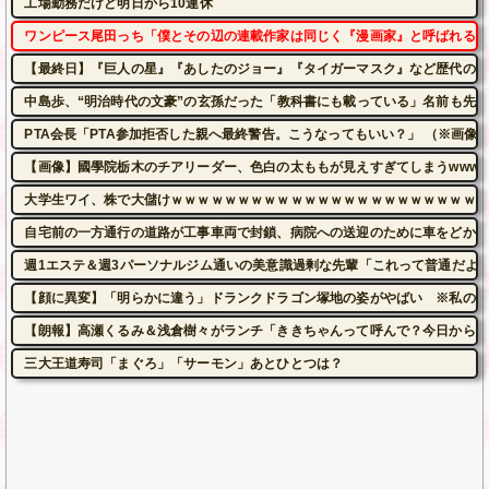
工場勤務だけど明日から10連休
ワンピース尾田っち「僕とその辺の連載作家は同じく『漫画家』と呼ばれるけ
【最終日】『巨人の星』『あしたのジョー』『タイガーマスク』など歴代の有名
中島歩、“明治時代の文豪”の玄孫だった「教科書にも載っている」名前も先祖
PTA会長「PTA参加拒否した親へ最終警告。こうなってもいい？」 （※画像あ
【画像】國學院栃木のチアリーダー、色白の太ももが見えすぎてしまうwww 
大学生ワイ、株で大儲けｗｗｗｗｗｗｗｗｗｗｗｗｗｗｗｗｗｗｗｗｗｗｗ 
自宅前の一方通行の道路が工事車両で封鎖、病院への送迎のために車をどかし
週1エステ＆週3パーソナルジム通いの美意識過剰な先輩「これって普通だよ
【顔に異変】「明らかに違う」ドランクドラゴン塚地の姿がやばい ※私の本
【朗報】高瀬くるみ＆浅倉樹々がランチ「ききちゃんって呼んで？今日から友
三大王道寿司「まぐろ」「サーモン」あとひとつは？