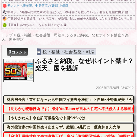
元いいとも青年隊、中居正広の”素顔”を暴露
中島歩、“明治時代の文豪”の玄孫だった「教科書にも載っている」名前も先祖に由来 他
年商10億円を超える「ひとり親方」が激増、Mac miniを大量購入しAIを従業員代わりに🤖
【画像】あのちゃん、なんか別人になる😭
トップ
>
税・福祉・社会基盤・司法
>
ふるさと納税、なぜポイント禁止？楽
天、国を提訴
0
税・福祉・社会基盤・司法
コメント
ふるさと納税、なぜポイント禁止？
楽天、国を提訴
2025年
7月20日
23:07:12
林官房長官「首相になったら中国ブイ撤去を検討」⇒ 自民･小野田紀美「今、
【明らかな犯罪行為です】海外YouTuberが日本の住宅へ不法侵入する動画を
【やりかねん】永住許可厳格化で中国SNSでは…
海外投資家の中国株売り止まらず、総額1.4兆円に 優良株さえ売却
【台湾】長崎式典の参加者格下げ 席が「使節団区域外」と抗議 「中国に追