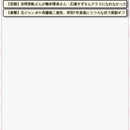
【悲報】吉岡里帆さんが橋本環奈さん・広瀬すずさんクラスになれなかった理
【衝撃】元ジャンポケ斉藤慎二被告、求刑7年直後にうつろな目で高額ギフト