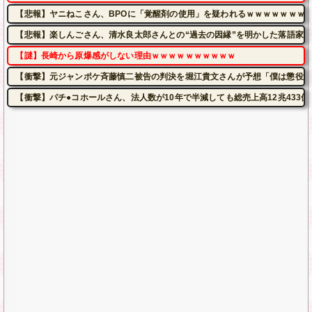
【悲報】ヤニねこさん、BPOに「覚醒剤の使用」を疑われるｗｗｗｗｗｗｗ
【悲報】楽しんごさん、清水良太郎さんとの“過去の因縁”を明かした落語家に
【謎】長崎から原爆感がしない理由ｗｗｗｗｗｗｗｗｗｗ
【衝撃】元ジャンポケ斉藤慎二被告の判決を堀江貴文さんが予想「僕は懲役4
【衝撃】パチ●コホールさん、法人数が10年で半減しても総売上高12兆433