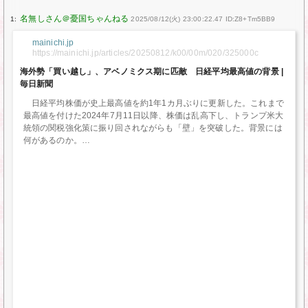
1:
2025/08/12(火) 23:00:22.47 ID:Z8+Tm5BB9
mainichi.jp
https://mainichi.jp/articles/20250812/k00/00m/020/325000c
海外勢「買い越し」、アベノミクス期に匹敵 日経平均最高値の背景 |
毎日新聞
日経平均株価が史上最高値を約1年1カ月ぶりに更新した。これまで
最高値を付けた2024年7月11日以降、株価は乱高下し、トランプ米大
統領の関税強化策に振り回されながらも「壁」を突破した。背景には
何があるのか。