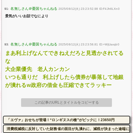
91:
2025/08/12(火) 23:23:52.98 ID:F4Jh6LXn0
景気がいいお話でなにより
93:
2025/08/12(火) 23:23:58.81 ID:+WjUaxqb0
まあ利上げなんてできねえだろと見透かされてる
な
大企業優先 老人カンカン
いつも通りだ 利上げしたら債券が暴落して地銀
が潰れるw政府の借金も圧縮できてラッキー
この記事のURLとタイトルをコピーする
「エヴァ」おせちが登場！“ロンギヌスの槍”がピックに！23650円
消費税減税に反対していた財務省の面目が丸潰れに、減税が決まった途端に市