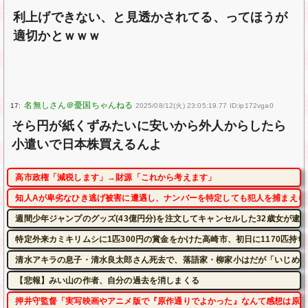
利上げできない、と見透かされてる、ってほうが
適切かとｗｗｗ
17:
2025/08/12(火) 23:05:19.77 ID:ip172vga0
そら円が紙くずみたいに安いから外人からしたら
小遣いで日本株買えるんよ
高市政権「減税します」→財源「これから考えます」
知人Aが卑劣なひき逃げ被害に遭遇し、ナンバーを特定しても犯人を捕まえら
週間少年ジャンプのグッズ(43億円分)を注文してキャンセルした32歳女が逮
特定外来カミキリムシに1匹300円の賞金をかけた高崎市、初日に1170匹持
清水アキラの息子・清水良太郎さん死去で、落語家・柳家小はだが「いじめ」
【悲報】みい山の作者、自分の過去を消しまくる
押井守監督「実写映画やアニメ版で『原作通りでよかった』なんて感想は原作