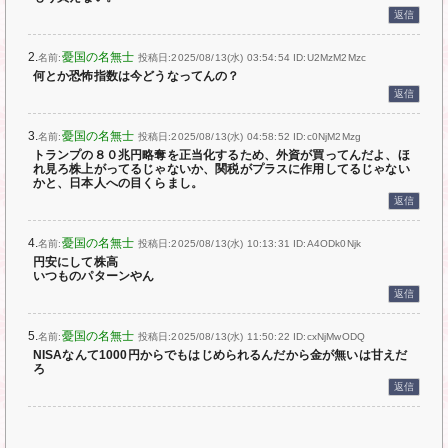
返信
2.
憂国の名無士
名前:
投稿日:2025/08/13(水) 03:54:54
ID:U2MzM2Mzc
何とか恐怖指数は今どうなってんの？
返信
3.
憂国の名無士
名前:
投稿日:2025/08/13(水) 04:58:52
ID:c0NjM2Mzg
トランプの８０兆円略奪を正当化するため、外資が買ってんだよ、ほ
れ見ろ株上がってるじゃないか、関税がプラスに作用してるじゃない
かと、日本人への目くらまし。
返信
4.
憂国の名無士
名前:
投稿日:2025/08/13(水) 10:13:31
ID:A4ODk0Njk
円安にして株高
いつものパターンやん
返信
5.
憂国の名無士
名前:
投稿日:2025/08/13(水) 11:50:22
ID:cxNjMwODQ
NISAなんて1000円からでもはじめられるんだから金が無いは甘えだ
ろ
返信