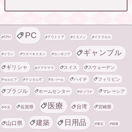
PC
CPU
アウトドア
イエメン
イスラエル
ギャンブル
イラン
ウズベキスタン
カンボジア
ギリシャ
スイス
スウェーデン
グアテマラ
ハイチ
フィリピン
セルビア
デジタル庁
ネパール
ブラジル
ホームセンター
マレーシア
ボツワナ
医療
台湾
佐賀県
宮崎県
中古
日用品
建築
山口県
東京
林業