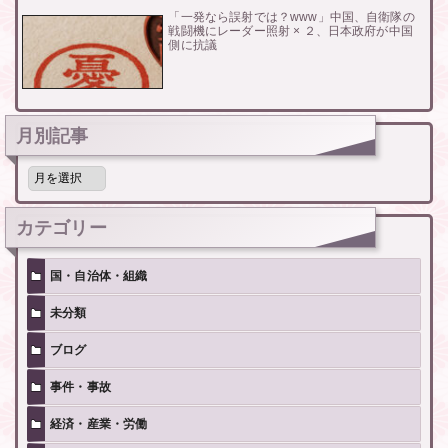
「一発なら誤射では？www」中国、自衛隊の
戦闘機にレーダー照射 × ２、日本政府が中国
側に抗議
月別記事
月
別
記
事
カテゴリー
国・自治体・組織
未分類
ブログ
事件・事故
経済・産業・労働