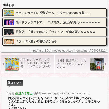
関連記事
ポケモンカードに投資ブーム、リターンは3000％超……
九州ドラッグストア、「コスモス」売上高1兆円へｗｗｗｗｗｗ
百貨店、「服」ではなく「ヴィトン」が稼ぎ頭にｗｗｗｗｗ
「ラーメン屋」の現状がこちら
https://asahi.5ch.net/test/read.cgi/newsplus/1755007222/
ポケモンカード、マク
【株】日経平均、さら
ドナルドは300万枚準
に上がりまくりｗｗｗ
備。「レアじゃないの
ｗｗｗ
に…」
5
コメント
1.
憂国の名無士
名前:
投稿日:2025/08/13(水) 02:25:33
ID:A5Nzc0NzU
円安が進んでるわけでもないのに、怖いくらいに上昇してるね。
こんなに上昇したら、あとは滝のように落ちるしかない。と考えちゃ
うよ。
もう買えない。