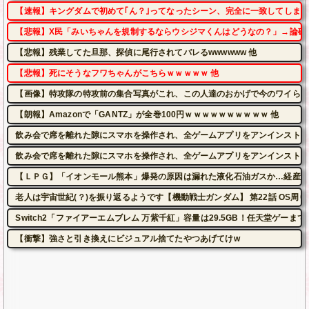
【速報】キングダムで初めて｢ん？｣ってなったシーン、完全に一致してしま
【悲報】X民「みいちゃんを規制するならウシジマくんはどうなの？」→論破
【悲報】残業してた旦那、探偵に尾行されてバレるwwwwww 他
【悲報】死にそうなフワちゃんがこちらｗｗｗｗｗ 他
【画像】特攻隊の特攻前の集合写真がこれ、この人達のおかげで今のワイらが
【朗報】Amazonで「GANTZ」が全巻100円ｗｗｗｗｗｗｗｗｗｗ 他
飲み会で席を離れた隙にスマホを操作され、全ゲームアプリをアンインストー
飲み会で席を離れた隙にスマホを操作され、全ゲームアプリをアンインストー
【ＬＰＧ】「イオンモール熊本」爆発の原因は漏れた液化石油ガスか…経産省
老人は宇宙世紀(？)を振り返るようです【機動戦士ガンダム】 第22話 OS
Switch2「ファイアーエムブレム 万紫千紅」容量は29.5GB！任天堂ゲーまで
【衝撃】強さと引き換えにビジュアル捨てたやつあげてけw