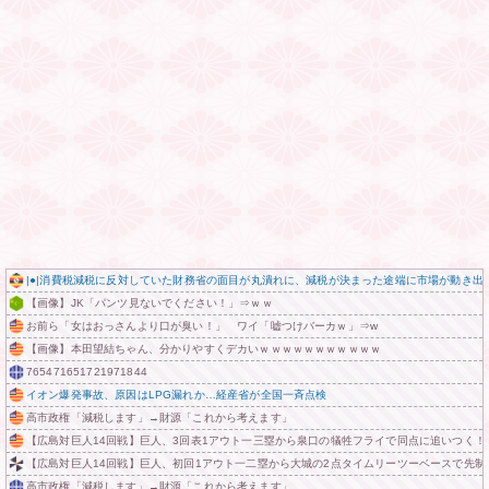
|●|消費税減税に反対していた財務省の面目が丸潰れに、減税が決まった途端に市場が動き出
【画像】JK「パンツ見ないでください！」⇒ｗｗ
お前ら「女はおっさんより口が臭い！」 ワイ「嘘つけバーカｗ」⇒w
【画像】本田望結ちゃん、分かりやすくデカいｗｗｗｗｗｗｗｗｗｗｗ
765471651721971844
イオン爆発事故、原因はLPG漏れか…経産省が全国一斉点検
高市政権「減税します」→財源「これから考えます」
【広島対巨人14回戦】巨人、3回表1アウト一三塁から泉口の犠牲フライで同点に追いつく！
【広島対巨人14回戦】巨人、初回1アウト一二塁から大城の2点タイムリーツーベースで先
高市政権「減税します」→財源「これから考えます」