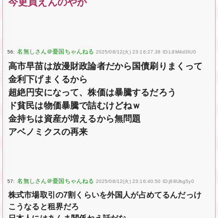
今更買えんのやが
56:
2025/08/12(火) 23:16:27.38 ID:L8M4d3IU0
高市早苗は放漫財政論者だから国債刷りまくって
金利下げまくるから
超絶円安になって、株価は暴騰するだろう
ド貧民は物価暴騰で詰むけどねｗ
金持ちは資産が増えるから無問題
アベノミクスの再来
57:
2025/08/12(火) 23:16:40.50 ID:j68Ubg5y0
株式市場取引の7割くらいを外国人が占めてるんだっけ
こうなると租界だろ