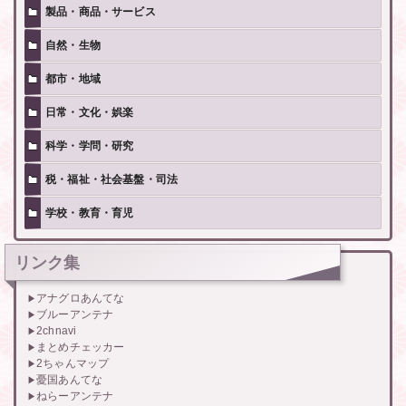
製品・商品・サービス
自然・生物
都市・地域
日常・文化・娯楽
科学・学問・研究
税・福祉・社会基盤・司法
学校・教育・育児
リンク集
アナグロあんてな
ブルーアンテナ
2chnavi
まとめチェッカー
2ちゃんマップ
憂国あんてな
ねらーアンテナ