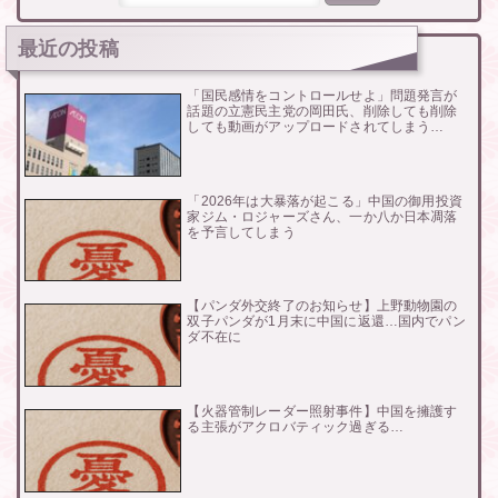
最近の投稿
「国民感情をコントロールせよ」問題発言が
話題の立憲民主党の岡田氏、削除しても削除
しても動画がアップロードされてしまう…
「2026年は大暴落が起こる」中国の御用投資
家ジム・ロジャーズさん、一か八か日本凋落
を予言してしまう
【パンダ外交終了のお知らせ】上野動物園の
双子パンダが1月末に中国に返還…国内でパン
ダ不在に
【火器管制レーダー照射事件】中国を擁護す
る主張がアクロバティック過ぎる…