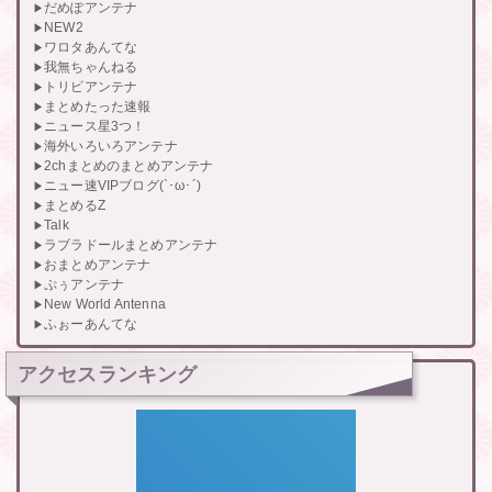
だめぽアンテナ
NEW2
ワロタあんてな
我無ちゃんねる
トリビアンテナ
まとめたった速報
ニュース星3つ！
海外いろいろアンテナ
2chまとめのまとめアンテナ
ニュー速VIPブログ(`･ω･´)
まとめるZ
Talk
ラブラドールまとめアンテナ
おまとめアンテナ
ぷぅアンテナ
New World Antenna
ふぉーあんてな
アクセスランキング