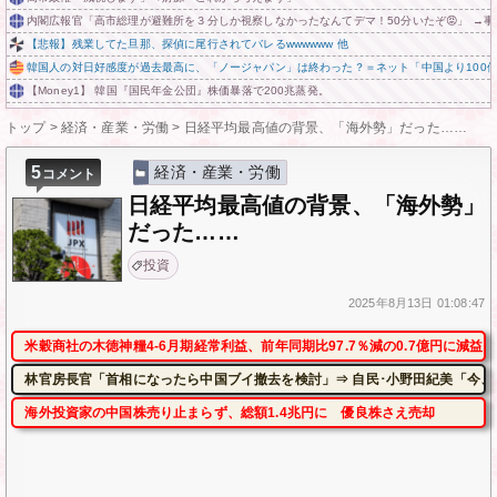
内閣広報官「高市総理が避難所を３分しか視察しなかったなんてデマ！50分いたぞ😡」 →
【悲報】残業してた旦那、探偵に尾行されてバレるwwwwww 他
韓国人の対日好感度が過去最高に、「ノージャパン」は終わった？＝ネット「中国より100
【Money1】 韓国『国民年金公団』株価暴落で200兆蒸発。
トップ
>
経済・産業・労働
>
日経平均最高値の背景、「海外勢」だった……
5
経済・産業・労働
コメント
日経平均最高値の背景、「海外勢」
だった……
投資
2025年
8月13日
01:08:47
米穀商社の木徳神糧4-6月期経常利益、前年同期比97.7％減の0.7億円に減益
林官房長官「首相になったら中国ブイ撤去を検討」⇒ 自民･小野田紀美「今、
海外投資家の中国株売り止まらず、総額1.4兆円に 優良株さえ売却