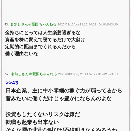
43:
2025/08/12(火) 23:12:40.28 ID:L8M4d3IU0
金持ちにとっては人生楽勝過ぎるな
資産を株に変えて寝てるだけで大儲け
定期的に配当までくれるんだから
働く理由ないな
52:
2025/08/12(火) 23:14:57.97 ID:4W8mfAcU0
>>43
日本企業、主に中小零細の稼ぐ力が弱ってるから
昔みたいに働くだけじゃ豊かにならんのよな
投資もしたくないリスクは嫌だ
転職も起業も出来ない
そんな層の悲壮な叫びが石破叩きなんやろうね