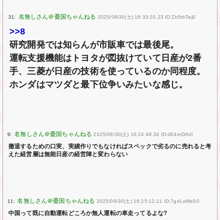
31:
2025/08/30(土) 16:33:10.23 ID:Zb5tbTwj0
>>8
研究開発では知らんが市販車では最後尾。
運転支援機能はトヨタが図抜けていて日産が2番
手、三菱が日産の技術を使っているのか同程度。
ホンダはマツダと最下位争いみたいな感じ。
9:
2025/08/30(土) 16:24:49.34 ID:dE4erDAr0
撤退するための口実、実績作りでもなければスペックで劣るのに売れると考
えた経営層は無能日産の経営陣と変わらない
11:
2025/08/30(土) 16:25:12.11 ID:7gdLwNbS0
中国って既に自動運転どころか無人運転の車走ってるよな?