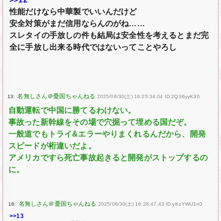
性能だけなら中華製でいいんだけど
安全対策がまだ信用ならんのがね……
スレタイの手放しの件も結局は安全性を考えるとまだ完
全に手放し出来る時代ではないってことやろし
13:
2025/08/30(土) 16:25:34.04 ID:2QS6yyK30
自動運転で中国に勝てるわけない。
事故った新幹線をその場で穴掘って埋める国だぞ。
一般道でもトライ&エラーやりまくれるんだから、開発
スピードが桁違いだよ。
アメリカですら死亡事故起きると開発がストップするの
に。
18:
2025/08/30(土) 16:28:47.43 ID:yKoYWU3n0
>>13