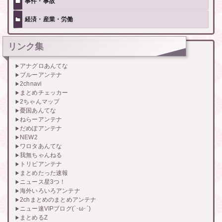
事件・事故
経済・産業・労働
リンク集
アナグロあんてな
ブルーアンテナ
2chnavi
まとめチェッカー
2ちゃんマップ
憂国あんてな
ねらーアンテナ
だめぽアンテナ
NEW2
ワロタあんてな
我無ちゃんねる
トリビアンテナ
まとめたった速報
ニュース星3つ！
海外いろいろアンテナ
2chまとめのまとめアンテナ
ニュー速VIPブログ(`･ω･´)
まとめるZ