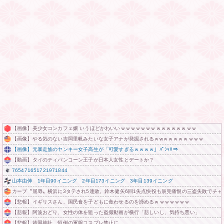
【画像】美少女コンカフェ嬢 いうほどかわいいｗｗｗｗｗｗｗｗｗｗｗｗｗｗｗ
【画像】やる気のない吉岡里帆みたいな女子アナが発掘されるｗwｗｗｗｗｗｗｗｗ
【画像】元暴走族のヤンキー女子高生が「可愛すぎるｗｗｗｗ」ﾊﾟｼｬ!!⇒
【動画】タイのティパンコーン王子が日本人女性とデートか？
765471651721971844
山本由伸 1年目90イニング 2年目173イニング 3年目139イニング
カープ〝屈辱〟横浜に3タテされ5連敗。鈴木健矢6回1失点快投も辰見痛恨の三盗失敗でチャンス
【悲報】イギリスさん、国民食を子どもに食わせるのを諦めるｗｗｗｗｗｗｗ
【悲報】阿波おどり、女性の体を狙った盗撮動画が横行「悲しいし、気持ち悪い」
【悲報】靖国神社、恒例の軍服コスプレ禁止に