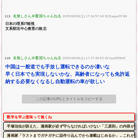
113:
2025/08/30(土) 17:24:57.08 ID:QaqyvDYG0
日本の理系IT軽視
文系部活中心教育の敗北
118:
2025/08/30(土) 17:27:39.93 ID:VpuP83kf0
中国は一般道でも手放し運転できるのか凄いな
早く日本でも実現しないかな、高齢者になっても免許返
納する必要なくなるし自動運転の車が欲しい
この記事のURLとタイトルをコピーする
数学を学ぶ意味って無くね
手塚治虫が訴えた、漫画家が必ず守らなければいけない「三原則」の内容がこ
漫画家「ラストまでガチガチに話作り込んでから連載はじめるか」←これがい