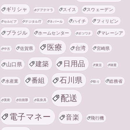
ギリシャ
スイス
スウェーデン
グアテマラ
ハイチ
フィリピン
セルビア
デジタル庁
ネパール
ブラジル
ホームセンター
マレーシア
ボツワナ
医療
台湾
佐賀県
宮崎県
中古
日用品
建築
山口県
東京
林業
石川県
番組
水産業
総務省
祭り
配送
美術
自衛隊
装身具
電子マネー
音楽
飛行機