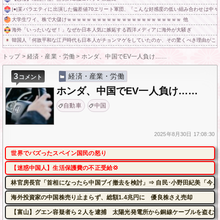
|●|某バラエティに出演した偏差値70エリート軍団、「こんな好感度の低い組み合わせは中
大学生ワイ、株で大儲けｗｗｗｗｗｗｗｗｗｗｗｗｗｗｗｗｗｗｗｗｗｗｗ 他
海外「いったいなぜ！」なぜか日本人気に嫉妬する西洋メディアに海外が大騒ぎ
韓国人「何故平和な江戸時代も日本人がチョンマゲをしていたのか、その驚くべき理由がこ
トップ
>
経済・産業・労働
>
ホンダ、中国でEV一人負け……
3
経済・産業・労働
コメント
ホンダ、中国でEV一人負け……
自動車
中国
2025年
8月30日
17:08:30
世界でバズったスペイン国民の怒り
【迷惑中国人】生活保護費の不正受給💢
林官房長官「首相になったら中国ブイ撤去を検討」⇒ 自民･小野田紀美「今、
海外投資家の中国株売り止まらず、総額1.4兆円に 優良株さえ売却
【富山】グエン容疑者ら２人を逮捕 太陽光発電所から銅線ケーブルを盗む