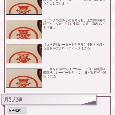
を予言してしまう
【パンダ外交終了のお知らせ】上野動物園の
双子パンダが1月末に中国に返還…国内でパン
ダ不在に
【火器管制レーダー照射事件】中国を擁護す
る主張がアクロバティック過ぎる…
「一発なら誤射では？www」中国、自衛隊の
戦闘機にレーダー照射 × ２、日本政府が中国
側に抗議
月別記事
月
別
記