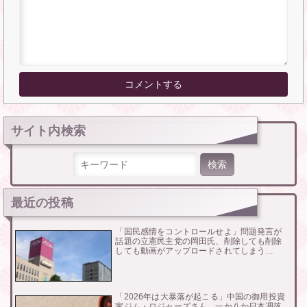
サイト内検索
検索:
最近の投稿
「国民感情をコントロールせよ」問題発言が
話題の立憲民主党の岡田氏、削除しても削除
しても動画がアップロードされてしまう…
「2026年は大暴落が起こる」中国の御用投資
家ジム・ロジャーズさん、一か八か日本凋落