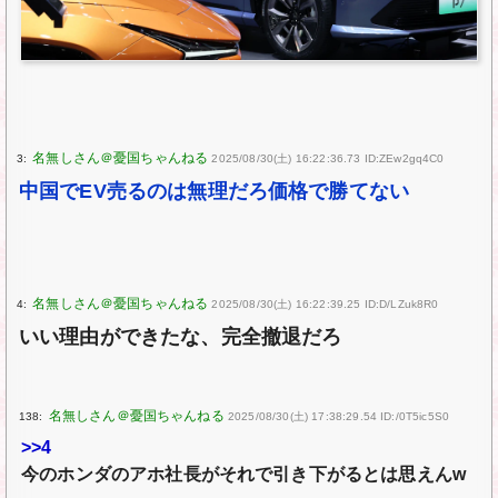
3:
2025/08/30(土) 16:22:36.73 ID:ZEw2gq4C0
中国でEV売るのは無理だろ価格で勝てない
4:
2025/08/30(土) 16:22:39.25 ID:D/LZuk8R0
いい理由ができたな、完全撤退だろ
138:
2025/08/30(土) 17:38:29.54 ID:/0T5ic5S0
>>4
今のホンダのアホ社長がそれで引き下がるとは思えんw