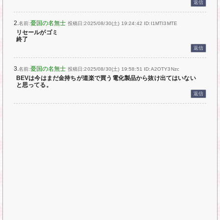
返信
2.
憂国の名無士
名前:
投稿日:2025/08/30(土) 19:24:42
ID:I1MTI3MTE
リセールがゴミ
終了
返信
3.
憂国の名無士
名前:
投稿日:2025/08/30(土) 19:58:51
ID:A2OTY3Nzc
BEVは今はまだ金持ちが道楽で買う電化製品から抜け出てはいない
と思ってる。
返信