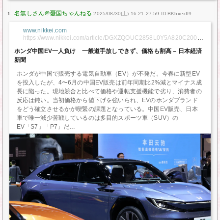
1:
2025/08/30(土) 16:21:27.59 ID:BKhxexIf9
www.nikkei.com
https://www.nikkei.com/article/DGXZQOUC2858L0Y5A820C20000
00/
ホンダ中国EV一人負け 一般道手放しできず、価格も割高 – 日本経済
新聞
ホンダが中国で販売する電気自動車（EV）が不発だ。今春に新型EV
を投入したが、4〜6月の中国EV販売は前年同期比2%減とマイナス成
長に陥った。現地競合と比べて価格や運転支援機能で劣り、消費者の
反応は鈍い。当初価格から値下げを強いられ、EVのホンダブランド
をどう確立させるかが喫緊の課題となっている。中国EV販売、日本
車で唯一減少苦戦しているのは多目的スポーツ車（SUV）の
EV「S7」「P7」だ