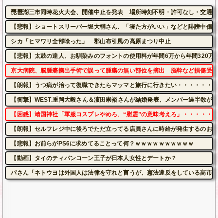
琵琶湖三市同時花火大会、開催中止を発表 場所時刻不明・許可なし・交通整
【悲報】ショートスリーパー堀大輔さん、「寝た方がいい」などと誹謗中傷さ
シカ「ヒマワリ全部喰った」 郡山布引風の高原まつり中止
【悲報】太鼓の達人、お馴染みのフォントの使用料が年間6万から年間320万
京大病院、脳腫瘍摘出手術で誤って腫瘍の無い部位を摘出 脳幹など損傷受け
【朗報】うつ病が治って復職できたらマッマと旅行に行きたい・・・・・・・
【衝撃】WEST.重岡大毅さん＆濵田崇裕さんが結婚発表、メンバー過半数が
【困惑】靖国神社「軍服コスプレやめろ、“慰霊”の意味考えろ」・・・・・
【朗報】セルフレジ中に後ろでただ立ってる店員さんに時給が発生するのおか
【悲報】お前らがPS6に求めてることって何？ｗｗｗｗｗｗｗｗｗｗ
【動画】タイのティパンコーン王子が日本人女性とデートか？
パさん「ネトウヨは外国人は法律を守れと言うが、憲法違反をしている高市に