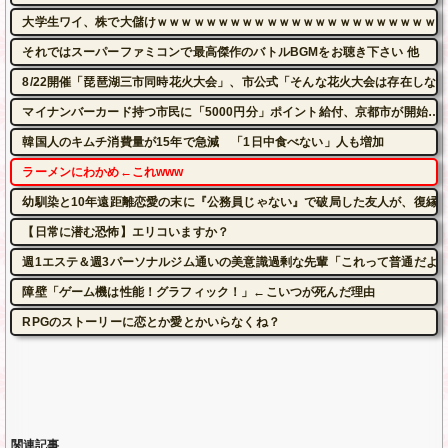
大学生ワイ、株で大儲けｗｗｗｗｗｗｗｗｗｗｗｗｗｗｗｗｗｗｗｗｗｗｗ 
それではスーパーファミコンで最高傑作のバトルBGMをお聴き下さい 他
8/22開催「琵琶湖三市同時花火大会」、市公式「そんな花火大会は存在しない」
マイナンバーカード持つ市民に「5000円分」ポイント給付、京都市が開始…
韓国人のキムチ消費量が15年で急減 「1日中食べない」人も増加
ラーメンにわかめ←これwww
幼馴染と10年遠距離恋愛の末に『公務員じゃない』で破局した友人が、復縁
【日常に潜む恐怖】エリコいますか？
週1エステ＆週3パーソナルジム通いの美意識過剰な先輩「これって普通だよ
障壁「ゲーム機は性能！グラフィック！」←こいつが死んだ理由
RPGのストーリーに恋とか愛とかいらなくね？
関連記事