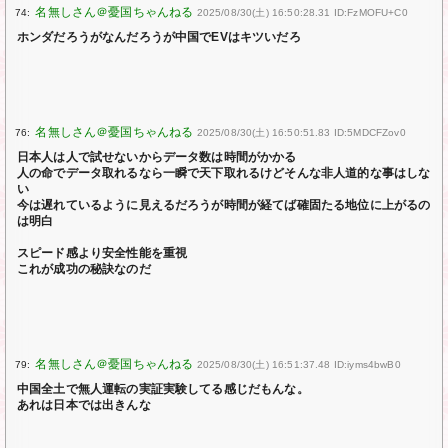
74:
2025/08/30(土) 16:50:28.31 ID:FzMOFU+C0
ホンダだろうがなんだろうが中国でEVはキツいだろ
76:
2025/08/30(土) 16:50:51.83 ID:5MDCFZov0
日本人は人で試せないからデータ数は時間がかかる
人の命でデータ取れるなら一瞬で天下取れるけどそんな非人道的な事はしな
い
今は遅れているように見えるだろうが時間が経てば確固たる地位に上がるの
は明白
スピード感より安全性能を重視
これが成功の秘訣なのだ
79:
2025/08/30(土) 16:51:37.48 ID:iyms4bwB0
中国全土で無人運転の実証実験してる感じだもんな。
あれは日本では出きんな