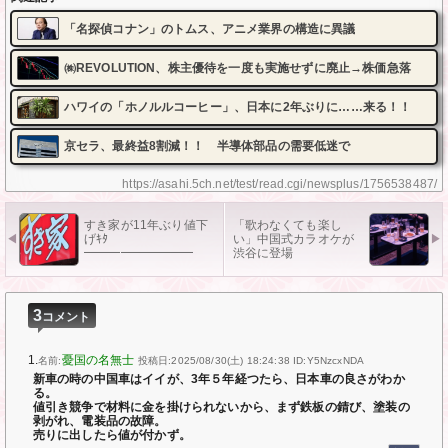
「名探偵コナン」のトムス、アニメ業界の構造に異議
㈱REVOLUTION、株主優待を一度も実施せずに廃止→株価急落
ハワイの「ホノルルコーヒー」、日本に2年ぶりに……来る！！
京セラ、最終益8割減！！ 半導体部品の需要低迷で
https://asahi.5ch.net/test/read.cgi/newsplus/1756538487/
すき家が11年ぶり値下
「歌わなくても楽し
げｷﾀ
い」中国式カラオケが
━━━━━━━━━
渋谷に登場
3
コメント
1.
憂国の名無士
名前:
投稿日:2025/08/30(土) 18:24:38
ID:Y5NzcxNDA
新車の時の中国車はイイが、3年５年経つたら、日本車の良さがわか
る。
値引き競争で材料に金を掛けられないから、まず鉄板の錆び、塗装の
剥がれ、電装品の故障。
売りに出したら値が付かず。