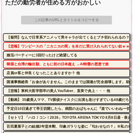
ただの勤労者が住める方がおかしい
この記事のURLとタイトルをコピーする
【疑問】なんで日常系アニメって男キャラが出てくるとブチ切れられるの？
【悲報】ワンピースの「ニカニカの実」を未だに受け入れられてない奴ｗｗｗ
婚活パーティーに3回行ったけど絶望してる
韓国と台湾の輸出額、ともに初の日本超え →AI特需の恩恵で差
店員or客と仲良くなったことありますか？ 他
国連事務総長「お金がありません。このままでは国連が完全崩壊します。助け
【悲報】東科大医学部卒の美人YouTuber、直美で炎上・・・ 他
【動画】 35歳美人ママ、TV探偵ナイスクに出演も老けすぎている48歳だろと
予定日10日過ぎて帝王切開したら、病院のおばちゃんに『楽でいいわねー切
【セトリ】「ハロ！コン！2026」TOYOTA ARENA TOKYO 8月8日昼・
百田夏菜子との結婚2年堂本剛、印象ガラリな姿に「匂わせなの？」※私の本