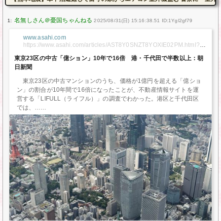
1:
2025/08/31(日) 15:16:38.51 ID:1Ygl2gf79
www.asahi.com
https://www.asahi.com/articles/AST8Y0SNZT8YOXIE02PM.html?
iref=pc_photo_gallery_bottom
東京23区の中古「億ション」10年で16倍 港・千代田で半数以上：朝
日新聞
東京23区の中古マンションのうち、価格が1億円を超える「億ショ
ン」の割合が10年間で16倍になったことが、不動産情報サイトを運
営する「LIFULL（ライフル）」の調査でわかった。港区と千代田区
では、…