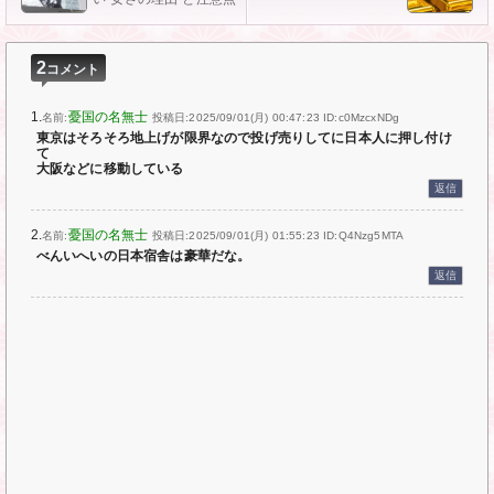
2
コメント
1.
憂国の名無士
名前:
投稿日:2025/09/01(月) 00:47:23
ID:c0MzcxNDg
東京はそろそろ地上げが限界なので投げ売りしてに日本人に押し付け
て
大阪などに移動している
返信
2.
憂国の名無士
名前:
投稿日:2025/09/01(月) 01:55:23
ID:Q4Nzg5MTA
べんいへいの日本宿舎は豪華だな。
返信