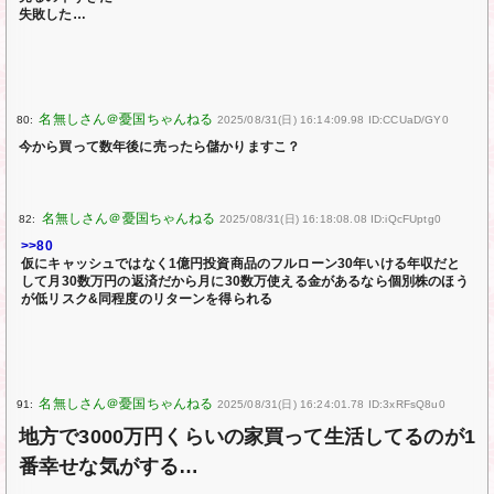
失敗した…
80:
2025/08/31(日) 16:14:09.98 ID:CCUaD/GY0
今から買って数年後に売ったら儲かりますこ？
82:
2025/08/31(日) 16:18:08.08 ID:iQcFUptg0
>>80
仮にキャッシュではなく1億円投資商品のフルローン30年いける年収だと
して月30数万円の返済だから月に30数万使える金があるなら個別株のほう
が低リスク&同程度のリターンを得られる
91:
2025/08/31(日) 16:24:01.78 ID:3xRFsQ8u0
地方で3000万円くらいの家買って生活してるのが1
番幸せな気がする…