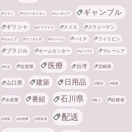
ギャンブル
イラン
ウズベキスタン
カンボジア
ギリシャ
スイス
スウェーデン
グアテマラ
ハイチ
フィリピン
セルビア
デジタル庁
ネパール
ブラジル
ホームセンター
マレーシア
ボツワナ
医療
台湾
佐賀県
宮崎県
中古
日用品
建築
山口県
東京
林業
石川県
番組
水産業
総務省
祭り
配送
美術
自衛隊
装身具