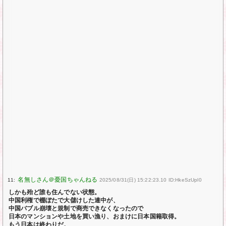
11:
2025/08/31(日) 15:22:23.10 ID:HkeSzUpl0
しかも殆ど誰も住んでない状態。
中国利権で棚ぼたで大儲けした連中が、
中国バブル崩壊と規制で商売できなくなったので
日本のマンションや土地を買い漁り、おまけに日本国籍取得。
もう日本は終わりだ。