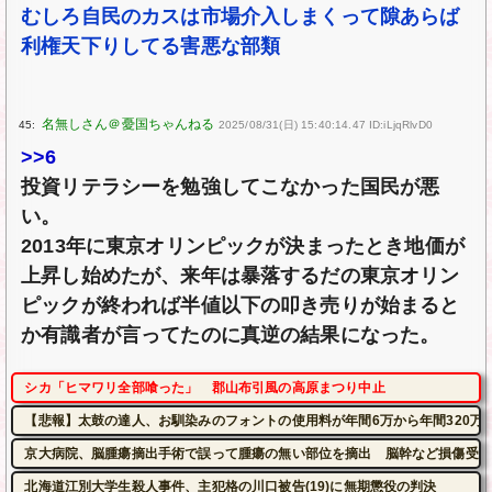
むしろ自民のカスは市場介入しまくって隙あらば
利権天下りしてる害悪な部類
45:
2025/08/31(日) 15:40:14.47 ID:iLjqRlvD0
>>6
投資リテラシーを勉強してこなかった国民が悪
い。
2013年に東京オリンピックが決まったとき地価が
上昇し始めたが、来年は暴落するだの東京オリン
ピックが終われば半値以下の叩き売りが始まると
か有識者が言ってたのに真逆の結果になった。
シカ「ヒマワリ全部喰った」 郡山布引風の高原まつり中止
【悲報】太鼓の達人、お馴染みのフォントの使用料が年間6万から年間320万
京大病院、脳腫瘍摘出手術で誤って腫瘍の無い部位を摘出 脳幹など損傷受け
北海道江別大学生殺人事件、主犯格の川口被告(19)に無期懲役の判決