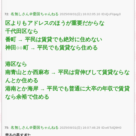
72:
2025/08/31(日) 16:02:05.10 ID:iQcFUptg0
区よりもアドレスのほうが重要だからな
千代田区なら
番町 → 平民は賃貸でも絶対に住めない
神田○○町 → 平民でも賃貸なら住める
港区なら
南青山とか西麻布 → 平民は背伸びして賃貸ならな
んとか住める
港南とか海岸 → 平民でも普通に大卒の年収で賃貸
なら余裕で住める
75:
2025/08/31(日) 16:07:46.29 ID:e6TclQ9H0
売るの早すぎた