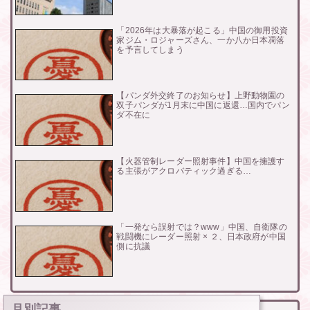
「2026年は大暴落が起こる」中国の御用投資
家ジム・ロジャーズさん、一か八か日本凋落
を予言してしまう
【パンダ外交終了のお知らせ】上野動物園の
双子パンダが1月末に中国に返還…国内でパン
ダ不在に
【火器管制レーダー照射事件】中国を擁護す
る主張がアクロバティック過ぎる…
「一発なら誤射では？www」中国、自衛隊の
戦闘機にレーダー照射 × ２、日本政府が中国
側に抗議
月別記事