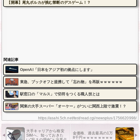
【開幕】尾丸ポルカが挑む禁断のデスゲーム！？
関連記事
OpenAI「日本をアジア初の拠点にします」
東急、ブックオフと提携して「忘れ物」を再販ｗｗｗｗｗｗ
駅窓口の「マルス」で切符をつくる職人技とは
関東の大手スーパー「オーケー」がついに関西上陸で激震！？
https://asahi.5ch.net/test/read.cgi/newsplus/1756620998/
大手キャリアから格安
金価格、過去最高の1万
SIMへ、知っておきた
8千円ｗｗｗｗｗｗｗｗ
い”安さの理由”と注意点