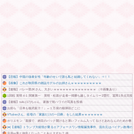
【悲報】中国の強者女性「年齢のせいで誰も私と結婚してくれない」⇒！！
【画像】これが秋田県の雑誌モデルのお姉さんｗｗｗｗｗｗｗｗｗｗ
【速報】バレー部JKさん、大きいｗｗｗｗｗｗｗｗｗｗｗｗｗｗ （※画像あり）
1回戦 英明 4-1 関東第一 英明・松原が走者一掃勝ち越しタイムリー2塁打、冨岡1失点完投
【速報】tuki.(17)ちゃん、家族で初ハワイの写真を投稿
お前ら「日本も核武装汁！」←１万発の核弾頭どこに
VTuberさん、祖母の「家族だけの一日葬」をした結果ｗｗｗｗｗｗｗ
ホリエモン「面接で、納豆のパック開けると薄いフィルム入ってるけどあれなんのためか教
|●|【速報】トランプ大統領が乗るエアフォースワン情報漏洩事件、流出元はバイデン政権
店員or客と仲良くなったことありますか？ 他