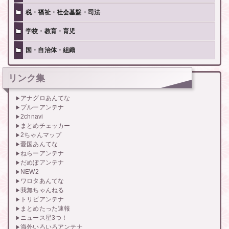
税・福祉・社会基盤・司法
学校・教育・育児
国・自治体・組織
リンク集
アナグロあんてな
ブルーアンテナ
2chnavi
まとめチェッカー
2ちゃんマップ
憂国あんてな
ねらーアンテナ
だめぽアンテナ
NEW2
ワロタあんてな
我無ちゃんねる
トリビアンテナ
まとめたった速報
ニュース星3つ！
海外いろいろアンテナ