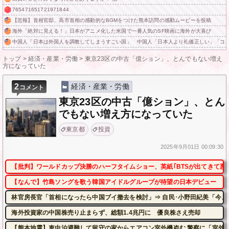
765471651721971844
【悲報】首相官邸、高市首相の感動的なBGMをつけた熊本訪問の感動ムービーを投稿
海外「絶対に見える！」日本がアニメ化した米国で一番人気のSF映画に海外が大喜び
中国人「日本は外国人を調教してしまうすごい国」 中国人「日本人より礼儀正しい」「コ
トップ
>
経済・産業・労働
>
東京23区の中古「億ション」、とんでもない増え
方になっていた
2
経済・産業・労働
コメント
東京23区の中古「億ション」、とん
でもない増え方になっていた
東京都
投資
2025年
9月01日
00:09:30
【批判】ワールドカップ決勝のハーフタイムショー、英紙｢BTSが出てきて悪
【なんで】竹島ソングを歌う韓国アイドルグループが待望の日本デビュー
林官房長官「首相になったら中国ブイ撤去を検討」⇒ 自民･小野田紀美「今、
海外投資家の中国株売り止まらず、総額1.4兆円に 優良株さえ売却
【熊本地震】車中泊避難して留守の家からエアコン室外機盗む 警察に「室外