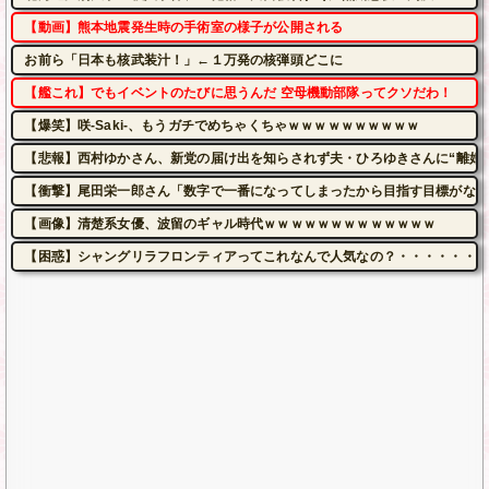
【動画】熊本地震発生時の手術室の様子が公開される
お前ら「日本も核武装汁！」←１万発の核弾頭どこに
【艦これ】でもイベントのたびに思うんだ 空母機動部隊ってクソだわ！
【爆笑】咲-Saki-、もうガチでめちゃくちゃｗｗｗｗｗｗｗｗｗｗ
【悲報】西村ゆかさん、新党の届け出を知らされず夫・ひろゆきさんに“離婚
【衝撃】尾田栄一郎さん「数字で一番になってしまったから目指す目標がない
【画像】清楚系女優、波留のギャル時代ｗｗｗｗｗｗｗｗｗｗｗｗｗ
【困惑】シャングリラフロンティアってこれなんで人気なの？・・・・・・・