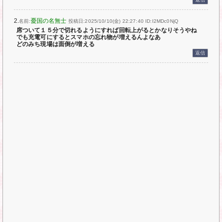
2.
憂国の名無士
名前:
投稿日:2025/10/10(金) 22:27:40
ID:I2MDc0NjQ
席ついて１５分で切れるようにすれば回転上がるとかなりそうやね
でも充電可にするとスマホの忘れ物が増えるんよなあ
どのみち現場は面倒が増える
返信