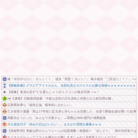
俺「今日やりたい、ヨシッ！！」 彼女「同意！ヨシッ！」 俺＆彼女「ご安全に！！！」⇒ｗ
【朗報画像】グラビアアイドルさん、全部丸見えのスケスケお胸を投稿ｗｗｗｗｗｗｗｗｗ
【画像】童貞が必ず”1”を選んじゃうJCミスコンの集合写真⇒ｗ！
|●|【速報】日銀植田総裁「今後は女性の正社員化と外国人の人材活用が鍵」
広島県知事ら「核抑止論、根本的におかしい」
亡き叔母の遺書「実は17年前に従兄弟と赤ちゃんを交換した」全員で家族会議を開いた結果
高配当をうたった「みんなで大家さん」→実態は2881億円の債務超過
大久保佳代子「休みの日はだいたい…」まさかの習慣を暴露ｗｗｗ
【高校野球】青森山田のユニフォームが話題沸騰！称賛続々 「涼しそう」「熱中症対策では
ナイターゲームってフライを捕るのが難しすぎじゃね？全然見えないんだけど