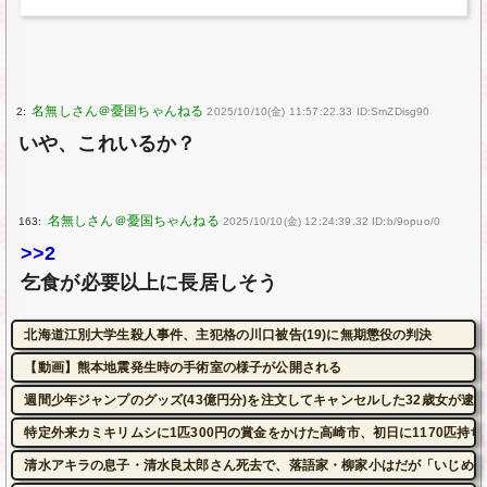
2:
2025/10/10(金) 11:57:22.33 ID:SmZDisg90
いや、これいるか？
163:
2025/10/10(金) 12:24:39.32 ID:b/9opuo/0
>>2
乞食が必要以上に長居しそう
北海道江別大学生殺人事件、主犯格の川口被告(19)に無期懲役の判決
【動画】熊本地震発生時の手術室の様子が公開される
週間少年ジャンプのグッズ(43億円分)を注文してキャンセルした32歳女が逮
特定外来カミキリムシに1匹300円の賞金をかけた高崎市、初日に1170匹持
清水アキラの息子・清水良太郎さん死去で、落語家・柳家小はだが「いじめ」