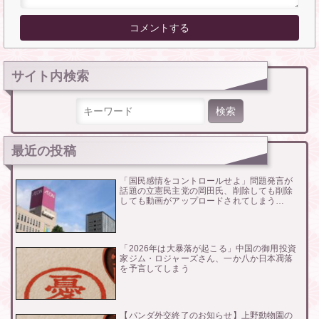
サイト内検索
検索:
最近の投稿
「国民感情をコントロールせよ」問題発言が
話題の立憲民主党の岡田氏、削除しても削除
しても動画がアップロードされてしまう…
「2026年は大暴落が起こる」中国の御用投資
家ジム・ロジャーズさん、一か八か日本凋落
を予言してしまう
【パンダ外交終了のお知らせ】上野動物園の