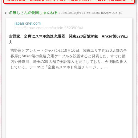
1:
2025/10/10(金) 11:56:28.94 ID:2pMU2cTp9
japan.cnet.com
https://japan.cnet.com/article/35239084/
吉野家、全席にスマホ急速充電器 関東220店舗対象 Anker製67W出
力
吉野家とアンカー・ジャパンは10月10日、関東エリア約220店舗の全
客席にAnker製の急速充電ケーブルを設置すると発表した。すでに都
内や神奈川、埼玉の39店舗で実証導入を完了しており、今後順次拡大
していく。テーマは「空腹もスマホも急速チャージ」。