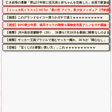
亡き叔母の遺書「実は17年前に従兄弟と赤ちゃんを交換した」全員で家族会
【ミシュネ氏イラスト】DCTer「星の空 アイラ」美少女フィギュア【予約開
【困惑】このグランドセイコー買うかガチで迷うｗｗｗｗｗｗｗｗｗｗ
【困惑】BPO青少年委、猫耳キャラの喫煙＆薬物使用風アニメをガチ議論・
【衝撃】JRA高杉吏麒騎手（20）、38勝も7月19日を最後に騎乗なしのま
【衝撃】サッカー王国ブラジルで進むサッカー離れ、36％が「関心なし」・
【悲報】「宝くじの1番賢い買い方」←これｗｗｗｗｗｗｗｗｗｗ