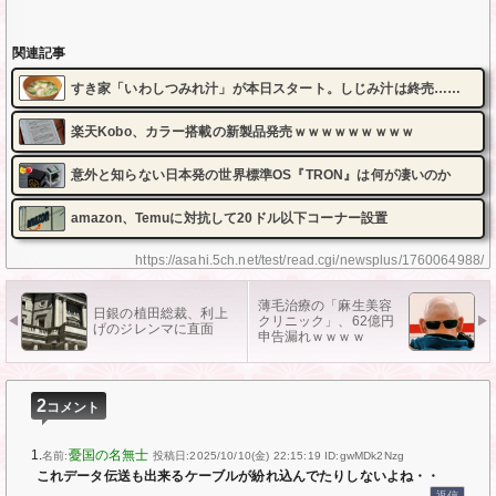
関連記事
すき家「いわしつみれ汁」が本日スタート。しじみ汁は終売……
楽天Kobo、カラー搭載の新製品発売ｗｗｗｗｗｗｗｗｗ
意外と知らない日本発の世界標準OS『TRON』は何が凄いのか
amazon、Temuに対抗して20ドル以下コーナー設置
https://asahi.5ch.net/test/read.cgi/newsplus/1760064988/
薄毛治療の「麻生美容
日銀の植田総裁、利上
クリニック」、62億円
げのジレンマに直面
申告漏れｗｗｗｗ
2
コメント
1.
憂国の名無士
名前:
投稿日:2025/10/10(金) 22:15:19
ID:gwMDk2Nzg
これデータ伝送も出来るケーブルが紛れ込んでたりしないよね・・
返信