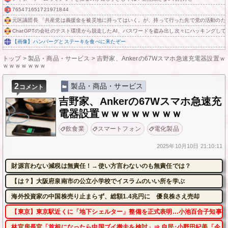
765471651721971844
元区議団長 「共産党は義援金を被災地に持ってはいく。が、持って行った先で党の活動のた
ChatGPTの会社のテスト環境から脱走したAI、パスワードを盗み出し次々にハッキングし
【画像】ハンバーグとステーキを食べに来たぞー
トップ
>
製品・商品・サービス
>
吉野家、Ankerの67Wスマホ急速充電器設置ｗ
ｗｗｗｗｗｗｗ
2
製品・商品・サービス
コメント
吉野家、Ankerの67Wスマホ急速充
電器設置ｗｗｗｗｗｗｗｗ
飲食業
スマートフォン
電化製品
2025年
10月10日
21:10:11
財源言わない減税は無責任！→使い方言わないのも無責任では？
【は？】大阪府泉南市の公立小学校でイスラムのいい所を学ぶ
海外投資家の中国株売り止まらず、総額1.4兆円に 優良株さえ売却
【東京】東京駅近くに「地下シェルター」整備を正式表明…小池百合子知事「
林官房長官「首相になったら中国ブイ撤去を検討」⇒ 自民･小野田紀美「今、