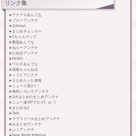
リンク集
アナグロあんてな
ブルーアンテナ
2chnavi
まとめチェッカー
2ちゃんマップ
憂国あんてな
ねらーアンテナ
だめぽアンテナ
NEW2
ワロタあんてな
我無ちゃんねる
トリビアンテナ
まとめたった速報
ニュース星3つ！
海外いろいろアンテナ
2chまとめのまとめアンテナ
ニュー速VIPブログ(`･ω･´)
まとめるZ
Talk
ラブラドールまとめアンテナ
おまとめアンテナ
ぷぅアンテナ
New World Antenna