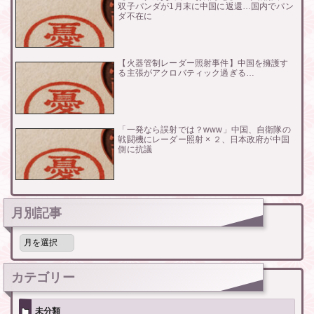
双子パンダが1月末に中国に返還…国内でパン
ダ不在に
【火器管制レーダー照射事件】中国を擁護す
る主張がアクロバティック過ぎる…
「一発なら誤射では？www」中国、自衛隊の
戦闘機にレーダー照射 × ２、日本政府が中国
側に抗議
月別記事
月
別
記
事
カテゴリー
未分類