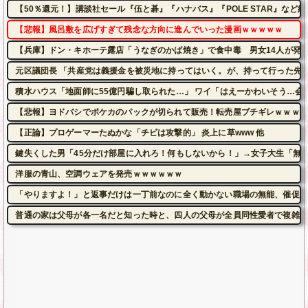
【50％還元！】講談社セール『伍と碁』『ハナバス』『POLE STAR』など約1
【悲報】風呂敷を広げすぎて残念な方向に進んでいった漫画ｗｗｗｗｗ
【兵庫】ドン・キホーテ露店「うなぎのかば焼き」で食中毒 男女14人が発
元区議団長 「共産党は義援金を被災地に持ってはいく。が、持って行った先で
積水ハウス「地面師に55億円騙し取られた…」 ワイ「はえーかわいそう…会
【悲報】ヨドバシでポケカのパックが切られて販売！転売屋ブチギレｗｗｗｗ
【正論】プロゲーマーたぬかな「チビは攻撃的」 炎上に草www 他
鍵失くした男「45分だけ部屋に入れろ！何もしないから！」→女子大生「無
洋服の青山、空調ウェアを発売ｗｗｗｗｗｗ
「やりますよ！」と返事だけは一丁前なのに全く動かない職場の無能、催促し
普通の家は父母が各一名だと知った時と、四人の父母が全員同性愛者で複雑な