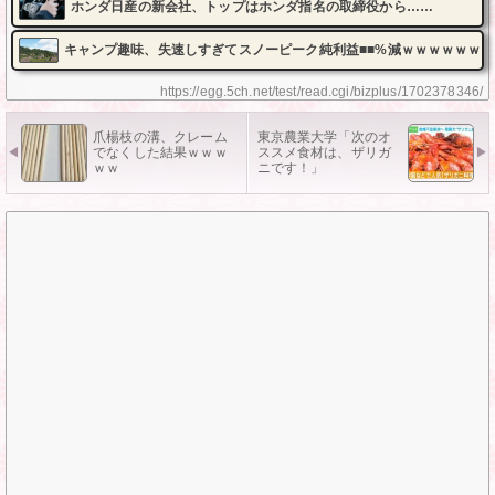
ホンダ日産の新会社、トップはホンダ指名の取締役から……
キャンプ趣味、失速しすぎてスノーピーク純利益■■%減ｗｗｗｗｗｗ
https://egg.5ch.net/test/read.cgi/bizplus/1702378346/
爪楊枝の溝、クレーム
東京農業大学「次のオ
でなくした結果ｗｗｗ
ススメ食材は、ザリガ
ｗｗ
ニです！」