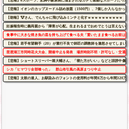
【悲報】eスポーツ、肥満や糖尿病に悩まされるガチで過酷なスポーツだった
【悲報】イオンのカップヌードル詰め放題（1500円）、7個しか入らなかっ
【朗報】🐮さん、でんちゃに飛び込みミンチと化すｗｗｗｗｗｗｗｗｗｗ
妊娠報告時に義両親から「障害が心配。生まれるまでおめでとうは言えない」
食事中に大きな焼き魚の皿を持ち上げて食べる夫「置いたまま食べるお前は品
【悲報】若手有望騎手（20）が素行不良で師匠の調教師を激怒させてしまい
琵琶湖三市同時花火大会、開催中止を発表 場所時刻不明・許可なし・交通整
【悲報】ショートスリーパー堀大輔さん、「寝た方がいい」などと誹謗中傷さ
シカ「ヒマワリ全部喰った」 郡山布引風の高原まつり中止
【悲報】太鼓の達人、お馴染みのフォントの使用料が年間6万から年間320万