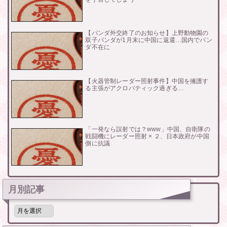
【パンダ外交終了のお知らせ】上野動物園の
双子パンダが1月末に中国に返還…国内でパン
ダ不在に
【火器管制レーダー照射事件】中国を擁護す
る主張がアクロバティック過ぎる…
「一発なら誤射では？www」中国、自衛隊の
戦闘機にレーダー照射 × ２、日本政府が中国
側に抗議
月別記事
月
別
記
事