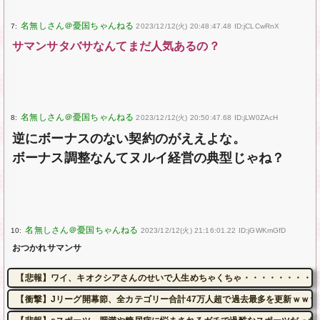
7:
2023/12/12(火) 20:48:47.48 ID:jCLCwRnX
サマンサタバサなんてまだ人気あるの？
8:
2023/12/12(火) 20:50:47.68 ID:jLW0ZAcH
逆にボーナスのない契約のがええよな。
ボーナス調整なんてヌルイ経営の典型じゃね？
10:
2023/12/12(火) 21:16:01.22 ID:jGWKmGfD
おつかれサマンサ
【悲報】ワイ、キオクシアさんのせいで人生めちゃくちゃ・・・・・・・・・
【衝撃】Jリーグ開幕節、全カテゴリー合計47万人超で過去最多を更新ｗｗｗ