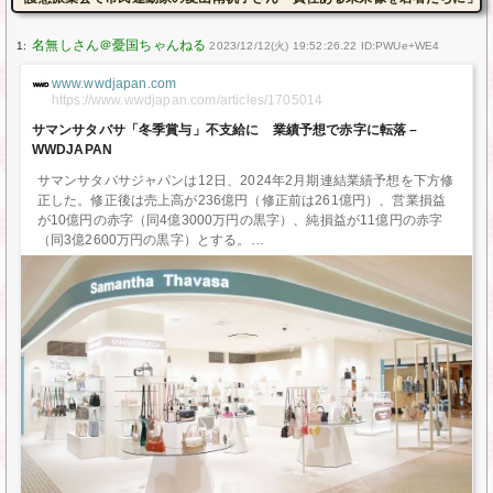
1:
2023/12/12(火) 19:52:26.22 ID:PWUe+WE4
www.wwdjapan.com
https://www.wwdjapan.com/articles/1705014
サマンサタバサ「冬季賞与」不支給に 業績予想で赤字に転落 –
WWDJAPAN
サマンサタバサジャパンは12日、2024年2月期連結業績予想を下方修
正した。修正後は売上高が236億円（修正前は261億円）、営業損益
が10億円の赤字（同4億3000万円の黒字）、純損益が11億円の赤字
（同3億2600万円の黒字）とする。