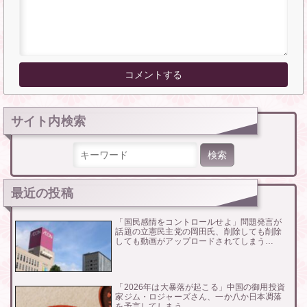
サイト内検索
検索:
最近の投稿
「国民感情をコントロールせよ」問題発言が
話題の立憲民主党の岡田氏、削除しても削除
しても動画がアップロードされてしまう…
「2026年は大暴落が起こる」中国の御用投資
家ジム・ロジャーズさん、一か八か日本凋落
を予言してしまう