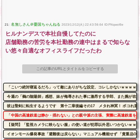
21:
2023/12/12(火) 22:43:59.64 ID:FNqwoI6e
ヒルナンデスで本社自慢してたのに
店舗勤務の苦労を本社勤務の連中はまるで知らな
い悠々自適なオフィスライフだったわ
この記事のURLとタイトルをコピーする
「こいつ絶対寝返るだろ」って敵にありがちな設定、コレしかないｗｗｗｗ
今週の「鵺の陰陽師」感想、妹が侮辱された事に激昂する学郎、また腕が吹っ
彼は聖剣に転生するようです 第十二章後編その17 メタれ神冥！ ボコれ運
「中国の高速鉄道は静か・揺れない」との親中派の主張、実際に高速鉄道を利
【疑問】「監視カメラに映らない服」の使い道が犯罪以外思いつかないｗｗｗ
イオンモール爆発事故「避難後は戻らない」マニュアル機能せず 「貴重品OK」