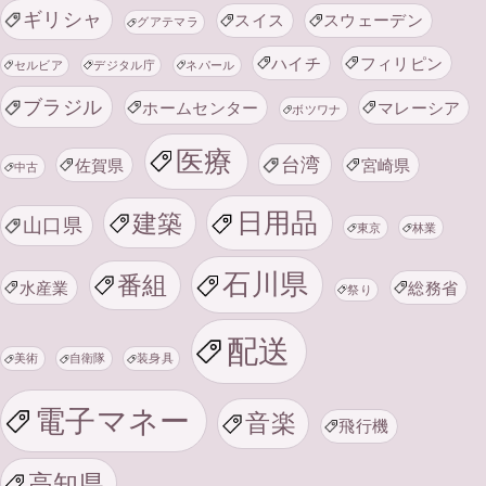
ギリシャ
スイス
スウェーデン
グアテマラ
ハイチ
フィリピン
セルビア
デジタル庁
ネパール
ブラジル
ホームセンター
マレーシア
ボツワナ
医療
台湾
佐賀県
宮崎県
中古
日用品
建築
山口県
東京
林業
石川県
番組
水産業
総務省
祭り
配送
美術
自衛隊
装身具
電子マネー
音楽
飛行機
高知県