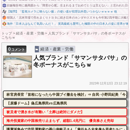
妊娠報告時に義両親から「障害が心配。生まれるまでおめでとうは言えない」と言われた日
【疑問】「監視カメラに映らない服」の使い道が犯罪以外思いつかないｗｗｗｗ 他
韓国人「北米市場で売れまくりトヨタに続き日本のホンダやスズキも今年第2四半期に大幅な
海外「日本人はなんて気高いんだ！」 英高級紙も驚愕した極限の中の日本人の姿に世界が衝
トップ
>
経済・産業・労働
>
人気ブランド「サマンサタバサ」の冬ボーナスが
こちらｗ
0
経済・産業・労働
コメント
人気ブランド「サマンサタバサ」の
冬ボーナスがこちらｗ
2023年
12月12日
23:12:19
林官房長官「首相になったら中国ブイ撤去を検討」⇒ 自民･小野田紀美「今、
【原爆ドーム】偽広島県民vs広島県民
被災者で湧き水が有難い「土葬は絶対にダメだ】
海外投資家の中国株売り止まらず、総額1.4兆円に 優良株さえ売却
護憲派集会で市民運動家の菱山南帆子さん「責任ある未来像を若者たちに」平