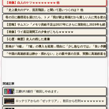
【画像】白人のケツｗｗｗｗｗｗｗｗ 他
「史上最大のデマ、流言飛語」と聞いて思いつくのは？ 他
母の日に義理花を届けたら、トメ「我が家は裕福だから貧しい人に気を使われ
【悲報】サムスン「メモリ供給不足は2027年にさらに深刻化し2028年も続く
【画像】ワイ底辺期間工の夕食がこちらｗｗｗｗｗ
【心霊・幽霊】友人の残した遺書
英検が「6級」「7級」の導入を延期→理由に「少し急なのでは」「良い判断
「中国の高速鉄道は静か・揺れない」との親中派の主張、実際に高速鉄道を利
関連記事
三菱UFJ銀行「根回しやめます」
ロッテリアからの「ゼッテリア」、初日から行列ｗｗｗｗｗｗｗｗ