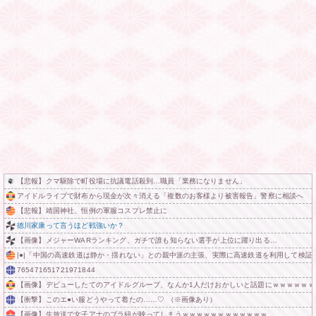
【悲報】クマ駆除で町役場に抗議電話殺到…職員「業務になりません」
アイドルライブで財布から現金が次々消える「複数のお客様より被害報告」警察に相談へ
【悲報】靖国神社、恒例の軍服コスプレ禁止に
徳川家康って言うほど戦強いか？
【画像】メジャーWARランキング、ガチで誰も知らない選手が上位に躍り出る…
|●|「中国の高速鉄道は静か・揺れない」との親中派の主張、実際に高速鉄道を利用して検証
765471651721971844
【画像】デビューしたてのアイドルグループ、なんか1人だけおかしいと話題にｗｗｗｗｗｗ
【衝撃】このエ●い服どうやって着たの……♡ （※画像あり）
【画像】生放送で女子アナのブラ紐が映ってしまうｗｗｗｗｗｗｗｗｗｗｗｗ