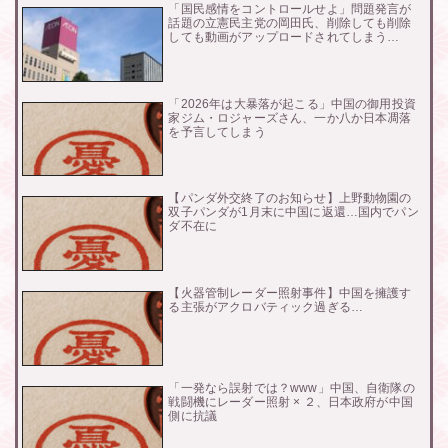
「国民感情をコントロールせよ」問題発言が
話題の立憲民主党の岡田氏、削除しても削除
しても動画がアップロードされてしまう…
「2026年は大暴落が起こる」中国の御用投資
家ジム・ロジャーズさん、一か八か日本凋落
を予言してしまう
【パンダ外交終了のお知らせ】上野動物園の
双子パンダが1月末に中国に返還…国内でパン
ダ不在に
【火器管制レーダー照射事件】中国を擁護す
る主張がアクロバティック過ぎる…
「一発なら誤射では？www」中国、自衛隊の
戦闘機にレーダー照射 × ２、日本政府が中国
側に抗議