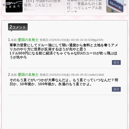
【EV】中国BYDの世界
行、「青森みちのく銀
販売、こんなこと
行」へリニューアル急
に……
ピッチ……
2
コメント
1.
憂国の名無士
名前:
投稿日:2025/01/03(金) 00:58:33
ID:E0Mjg3NTc
軍事力背景にしてドル一強にして弱い通貨から食料と土地を奪うアメ
リカのやり方に世界が反発するほうが先やと思う
1ドル500円になる前に経済ぐちゃぐちゃなEUのユーロが吹っ飛ぶほ
うが先やろ
返信
2.
憂国の名無士
名前:
投稿日:2025/01/03(金) 08:49:35
ID:UzMzI1MzE
そのもう直ぐがいつかが大事なんだよ。もう直ぐっていつなんだ？明
日か、10年後か、100年後か。永遠のもう直ぐかよ。
返信