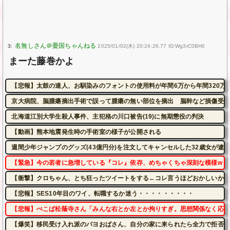
3:
2025/01/02(木) 20:24:26.77 ID:Wg3rC0BH0
まーた藤巻かよ
【悲報】太鼓の達人、お馴染みのフォントの使用料が年間6万から年間320万
京大病院、脳腫瘍摘出手術で誤って腫瘍の無い部位を摘出 脳幹など損傷受け
北海道江別大学生殺人事件、主犯格の川口被告(19)に無期懲役の判決
【動画】熊本地震発生時の手術室の様子が公開される
週間少年ジャンプのグッズ(43億円分)を注文してキャンセルした32歳女が逮
【緊急】今の若者に急増している『コレ』依存、めちゃくちゃ深刻な模様w w w w w
【衝撃】クロちゃん、とち狂ったツイートをする←コレ言うほどおかしいか？
【悲報】SES10年目のワイ、転職するか迷う・・・・・・・・・
【悲報】ぺこぱ松蔭寺さん「みんな右とか左とか拘りすぎ。思想関係なく応援
【爆笑】移民受け入れ派のパヨおばさん、自分の家に来られたら全力で拒否る