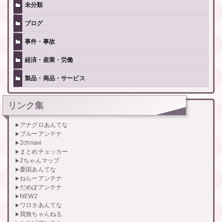
未分類
ブログ
事件・事故
経済・産業・労働
製品・商品・サービス
リンク集
アナグロあんてな
ブルーアンテナ
2chnavi
まとめチェッカー
2ちゃんマップ
憂国あんてな
ねらーアンテナ
だめぽアンテナ
NEW2
ワロタあんてな
我無ちゃんねる