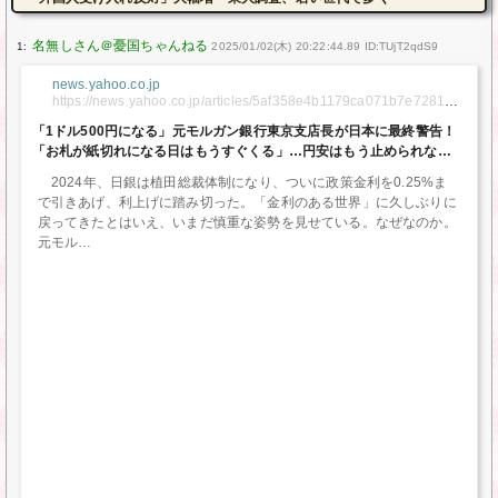
1:
2025/01/02(木) 20:22:44.89 ID:TUjT2qdS9
news.yahoo.co.jp
https://news.yahoo.co.jp/articles/5af358e4b1179ca071b7e728107
32078cf03e52c
「1ドル500円になる」元モルガン銀行東京支店長が日本に最終警告！
「お札が紙切れになる日はもうすぐくる」…円安はもう止められない
（みんかぶマガジン） – Yahoo!ニュース
2024年、日銀は植田総裁体制になり、ついに政策金利を0.25%ま
で引きあげ、利上げに踏み切った。「金利のある世界」に久しぶりに
戻ってきたとはいえ、いまだ慎重な姿勢を見せている。なぜなのか。
元モル