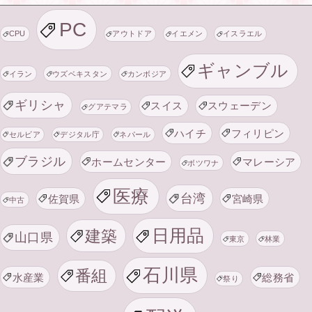
PC
CPU
アウトドア
イエメン
イスラエル
ギャンブル
イラン
ウズベキスタン
カンボジア
ギリシャ
スイス
スウェーデン
グアテマラ
ハイチ
フィリピン
セルビア
デジタル庁
ネパール
ブラジル
ホームセンター
マレーシア
ボツワナ
医療
台湾
佐賀県
宮崎県
中古
日用品
建築
山口県
東京
林業
石川県
番組
水産業
総務省
祭り