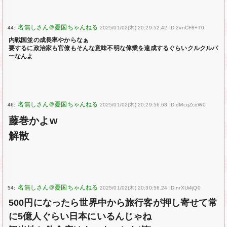
44:
2025/01/02(木) 20:29:52.42 ID:2vnCF8+T0
内戦国並の成長率やからなぁ
要するに政治家も官僚もそんな意味不明な偉業を達成するぐらいクルクルパ
ーなんよ
46:
2025/01/02(木) 20:29:56.63 ID:dMcqZcoW0
藤巻かよw
解散
54:
2025/01/02(木) 20:30:56.24 ID:nrXUi4jQ0
500円になったら世界中から旅行客が押し寄せて常
に5億人ぐらい日本にいるんじゃね