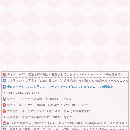
ディズニーJK、友達と脚の細さを比較されてしまうｗｗｗｗｗｗｗｗｗ （※画像あり）
女上司（27）に耳元で「ばか。役立たず。給料泥棒」って囁かれた結果ｗｗｗｗｗｗｗｗｗ
報道ステーションの女子アナ、ノーブラでテレビに出てしまうｗｗ⇒（※画像あり）
765471651721971844
ショートスリーパー堀大輔、高須幹弥にブチギレ
車大手工場にも女性・高齢者…軽作業ラインやスポットワーク
大谷翔平、第二打席で四球＆10試合連続出塁→その後盗塁失敗
新庄監督、序盤で3個目の死球に「3本指」を立てる
|●|日本の古典作品が”現代にふさわしい表現”に強制変更される事態が進行中、今の価値観に
【緊急】今の若者に急増している『コレ』依存、めちゃくちゃ深刻な模様w w w w w w w w w