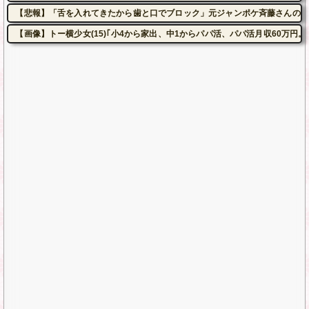
【悲報】「舌を入れてきたから歯と口でブロック」元ジャンポケ斉藤さんの不
【画像】トー横少女(15)｢小4から家出、中1からパパ活、パパ活月収60万円。