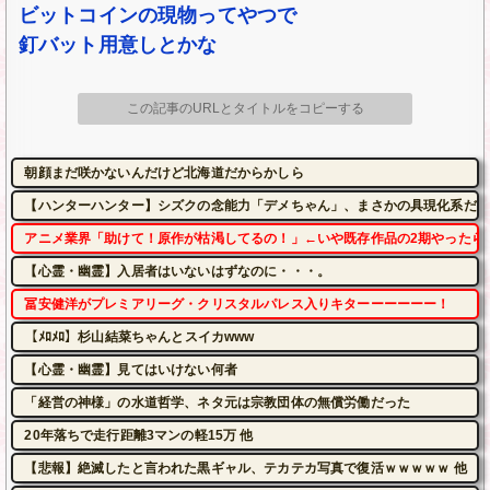
ビットコインの現物ってやつで
釘バット用意しとかな
この記事のURLとタイトルをコピーする
朝顔まだ咲かないんだけど北海道だからかしら
【ハンターハンター】シズクの念能力「デメちゃん」、まさかの具現化系だっ
アニメ業界「助けて！原作が枯渇してるの！」←いや既存作品の2期やったら
【心霊・幽霊】入居者はいないはずなのに・・・。
冨安健洋がプレミアリーグ・クリスタルパレス入りキターーーーーー！
【ﾒﾛﾒﾛ】杉山結菜ちゃんとスイカwww
【心霊・幽霊】見てはいけない何者
「経営の神様」の水道哲学、ネタ元は宗教団体の無償労働だった
20年落ちで走行距離3マンの軽15万 他
【悲報】絶滅したと言われた黒ギャル、テカテカ写真で復活ｗｗｗｗｗ 他