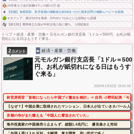
20年落ちで走行距離3マンの軽15万 他
【悲報】首相官邸、高市首相の感動的なBGMをつけた熊本訪問の感動ムービーを投稿
キオクシア、液冷SSDを発表、GPUのバカみたいな排熱から防護
【棋王戦】豊島将之九段が中村太地八段に勝ち、３回戦進出
トップ
>
経済・産業・労働
>
元モルガン銀行支店長「1ドル＝500円、お札が紙
切れになる日はもうすぐ来る」
2
経済・産業・労働
コメント
元モルガン銀行支店長「1ドル＝500
円、お札が紙切れになる日はもうす
ぐ来る」
2025年
1月02日
23:01:50
林官房長官「首相になったら中国ブイ撤去を検討」⇒ 自民･小野田紀美「今、
【なぜ？】中国企業に取得されたマンション、日本人が出ていきネパール人で
京都の寺がまた燃える「中国人に脅迫されていた」
海外投資家の中国株売り止まらず、総額1.4兆円に 優良株さえ売却
「外国人受け入れ反対」大幅増 東大調査、若い世代で多く