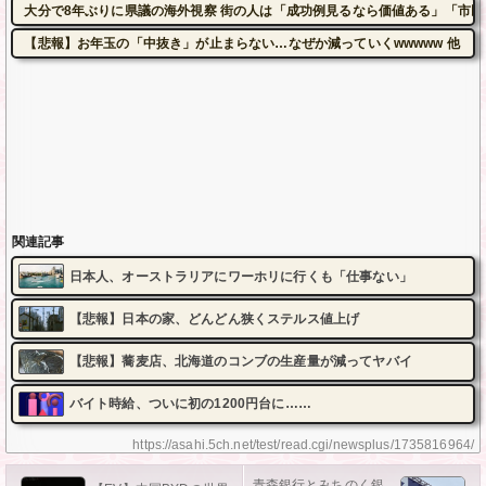
大分で8年ぶりに県議の海外視察 街の人は「成功例見るなら価値ある」「市民は苦
【悲報】お年玉の「中抜き」が止まらない…なぜか減っていくwwwww 他
関連記事
日本人、オーストラリアにワーホリに行くも「仕事ない」
【悲報】日本の家、どんどん狭くステルス値上げ
【悲報】蕎麦店、北海道のコンブの生産量が減ってヤバイ
バイト時給、ついに初の1200円台に……
https://asahi.5ch.net/test/read.cgi/newsplus/1735816964/
青森銀行とみちのく銀