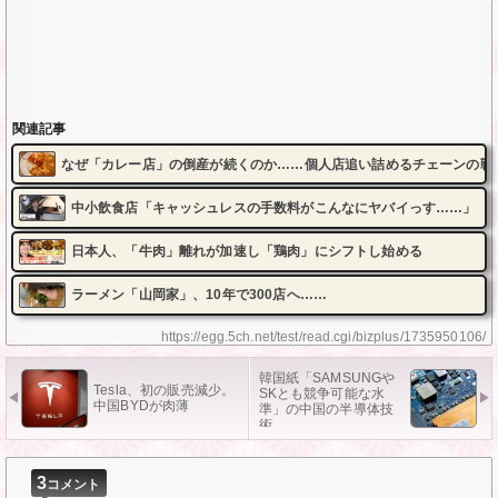
関連記事
なぜ「カレー店」の倒産が続くのか……個人店追い詰めるチェーンの戦
中小飲食店「キャッシュレスの手数料がこんなにヤバイっす……」
日本人、「牛肉」離れが加速し「鶏肉」にシフトし始める
ラーメン「山岡家」、10年で300店へ……
https://egg.5ch.net/test/read.cgi/bizplus/1735950106/
韓国紙「SAMSUNGや
Tesla、初の販売減少。
SKとも競争可能な水
中国BYDが肉薄
準」の中国の半導体技
術
3
コメント