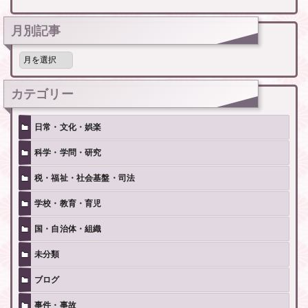
月別記事
月
別
記
事
カテゴリー
日常・文化・娯楽
科学・学問・研究
税・福祉・社会基盤・司法
学校・教育・育児
国・自治体・組織
未分類
ブログ
事件・事故