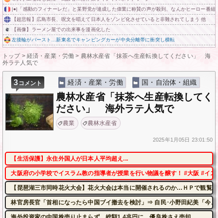
|●|「感動のフィナーレだ」と某野党が達成した偉業に称賛の声が殺到、なんかヒーロー番組
【超悲報】広島市長、呪文を唱えて日本人をゾンビ化させていると非難されてしまう 他
【画像】ラーメン屋での出来事を漫画化した
左後輪がバースト…新東名でキャンピングカーが中央分離帯に衝突し横転
トップ
>
経済・産業・労働
>
農林水産省「抹茶へ生産転換してください」 海
外ラテ人気で
3
経済・産業・労働
国・自治体・組織
コメント
農林水産省「抹茶へ生産転換してく
ださい」 海外ラテ人気で
農業
農林水産省
2025年
1月05日
23:01:50
【生活保護】永住外国人が日本人平均超え...
大阪府の小学校でイスラム教の指導者が授業を行い物議を醸す！ #大阪 #イス
【琵琶湖三市同時花火大会】花火大会は本当に開催されるのか…ＨＰで観覧券
林官房長官「首相になったら中国ブイ撤去を検討」⇒ 自民･小野田紀美「今、
海外投資家の中国株売り止まらず、総額1.4兆円に 優良株さえ売却