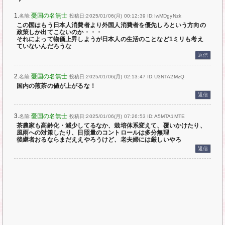
1.
憂国の名無士
名前:
投稿日:2025/01/06(月) 00:12:39
ID:IwMDgyNzk
この国はもう日本人消費者より外国人消費者を優先しろという方向の
政策しか出てこないのか・・・
それによって物価上昇しようが日本人の生活のことなど1ミリも考え
ていないんだろうな
返信
2.
憂国の名無士
名前:
投稿日:2025/01/06(月) 02:13:47
ID:U3NTA2MzQ
国内の煎茶の値が上がるな！
返信
3.
憂国の名無士
名前:
投稿日:2025/01/06(月) 07:26:53
ID:A5MTA1MTE
茶農家も高齢化・減少してるなか、栽培体系変えて、覆いかけたり、
風雨への対策したり、日照量のコントロールは多分無理
後継者おるならまだええやろうけど、老夫婦には厳しいやろ
返信