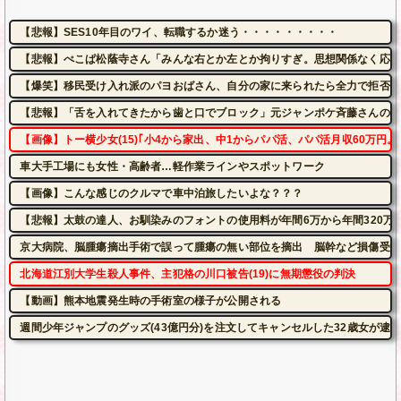
【悲報】SES10年目のワイ、転職するか迷う・・・・・・・・・
【悲報】ぺこぱ松蔭寺さん「みんな右とか左とか拘りすぎ。思想関係なく応援
【爆笑】移民受け入れ派のパヨおばさん、自分の家に来られたら全力で拒否る
【悲報】「舌を入れてきたから歯と口でブロック」元ジャンポケ斉藤さんの不
【画像】トー横少女(15)｢小4から家出、中1からパパ活、パパ活月収60万円。
車大手工場にも女性・高齢者…軽作業ラインやスポットワーク
【画像】こんな感じのクルマで車中泊旅したいよな？？？
【悲報】太鼓の達人、お馴染みのフォントの使用料が年間6万から年間320万
京大病院、脳腫瘍摘出手術で誤って腫瘍の無い部位を摘出 脳幹など損傷受け
北海道江別大学生殺人事件、主犯格の川口被告(19)に無期懲役の判決
【動画】熊本地震発生時の手術室の様子が公開される
週間少年ジャンプのグッズ(43億円分)を注文してキャンセルした32歳女が逮