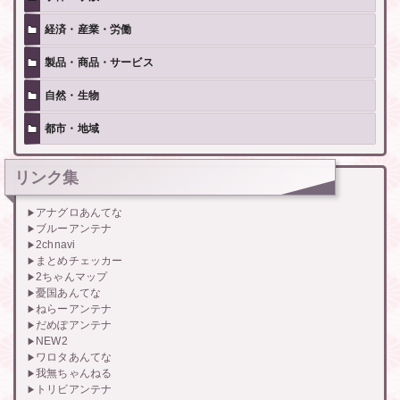
経済・産業・労働
製品・商品・サービス
自然・生物
都市・地域
リンク集
アナグロあんてな
ブルーアンテナ
2chnavi
まとめチェッカー
2ちゃんマップ
憂国あんてな
ねらーアンテナ
だめぽアンテナ
NEW2
ワロタあんてな
我無ちゃんねる
トリビアンテナ