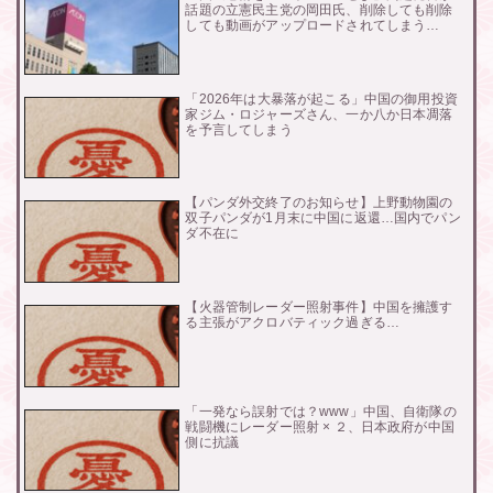
話題の立憲民主党の岡田氏、削除しても削除
しても動画がアップロードされてしまう…
「2026年は大暴落が起こる」中国の御用投資
家ジム・ロジャーズさん、一か八か日本凋落
を予言してしまう
【パンダ外交終了のお知らせ】上野動物園の
双子パンダが1月末に中国に返還…国内でパン
ダ不在に
【火器管制レーダー照射事件】中国を擁護す
る主張がアクロバティック過ぎる…
「一発なら誤射では？www」中国、自衛隊の
戦闘機にレーダー照射 × ２、日本政府が中国
側に抗議