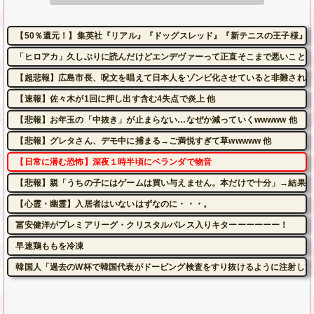
【50％還元！】集英社『リアル』『ドッグスレッド』『新テニスの王子様』など
「ヒロアカ」久しぶりに読んだけどエンデヴァーって正直そこまで悪いことし
【超悲報】広島市長、呪文を唱えて日本人をゾンビ化させていると非難されて
【速報】佐々木が1回に押し出す含む4失点で炎上 他
【悲報】お年玉の「中抜き」が止まらない…なぜか減っていくwwwww 他
【悲報】グレタさん、デモ中に捕まる→ご満悦すぎて草wwwww 他
【日常に潜む恐怖】深夜１時半頃にベランダで物音
【悲報】親「うちの子にはゲームは買い与えません。本だけで十分」→結果
【心霊・幽霊】入居者はいないはずなのに・・・。
冨安健洋がプレミアリーグ・クリスタルパレス入りキターーーーーー！
早速鶏ももを冷凍
韓国人「過去のW杯で韓国代表がドーピング検査をすり抜けるように注射してい