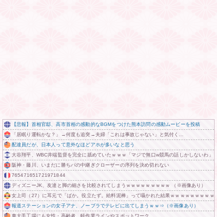
【悲報】首相官邸、高市首相の感動的なBGMをつけた熊本訪問の感動ムービーを投稿
「居眠り運転かな？」→何度も追突→夫婦「これは事故じゃない」と気付く…
配達員だが、日本人って意外なほどアホが多いなと思う
大谷翔平、WBC井端監督を完全に舐めていたｗｗｗ「マジで無口w競馬の話しかしないわ」
阪神・藤川、いまだに勝ちパの中継ぎクローザーの序列を決め切れない
765471651721971844
ディズニーJK、友達と脚の細さを比較されてしまうｗｗｗｗｗｗｗｗｗ （※画像あり）
女上司（27）に耳元で「ばか。役立たず。給料泥棒」って囁かれた結果ｗｗｗｗｗｗｗｗｗ
報道ステーションの女子アナ、ノーブラでテレビに出てしまうｗｗ⇒（※画像あり）
車大手工場にも女性・高齢者…軽作業ラインやスポットワーク