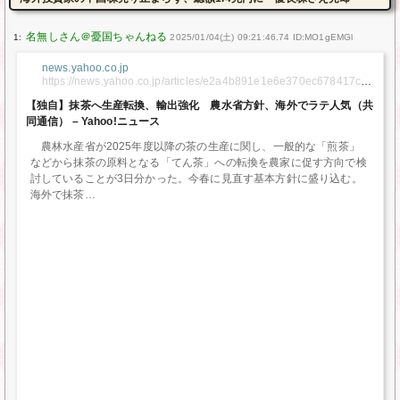
1:
2025/01/04(土) 09:21:46.74 ID:MO1gEMGl
news.yahoo.co.jp
https://news.yahoo.co.jp/articles/e2a4b891e1e6e370ec678417cbc
52e1e157c5c90
【独自】抹茶へ生産転換、輸出強化 農水省方針、海外でラテ人気（共
同通信） – Yahoo!ニュース
農林水産省が2025年度以降の茶の生産に関し、一般的な「煎茶」
などから抹茶の原料となる「てん茶」への転換を農家に促す方向で検
討していることが3日分かった。今春に見直す基本方針に盛り込む。
海外で抹茶