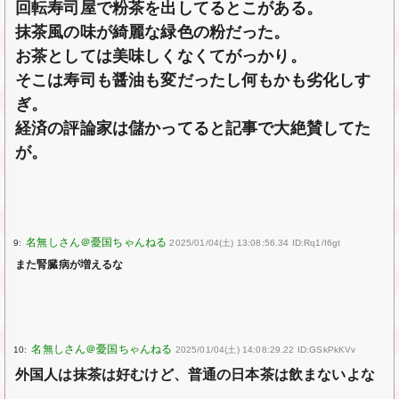
回転寿司屋で粉茶を出してるとこがある。
抹茶風の味が綺麗な緑色の粉だった。
お茶としては美味しくなくてがっかり。
そこは寿司も醤油も変だったし何もかも劣化しす
ぎ。
経済の評論家は儲かってると記事で大絶賛してた
が。
9:
2025/01/04(土) 13:08:56.34 ID:Rq1/I6gt
また腎臓病が増えるな
10:
2025/01/04(土) 14:08:29.22 ID:GSkPkKVv
外国人は抹茶は好むけど、普通の日本茶は飲まないよな