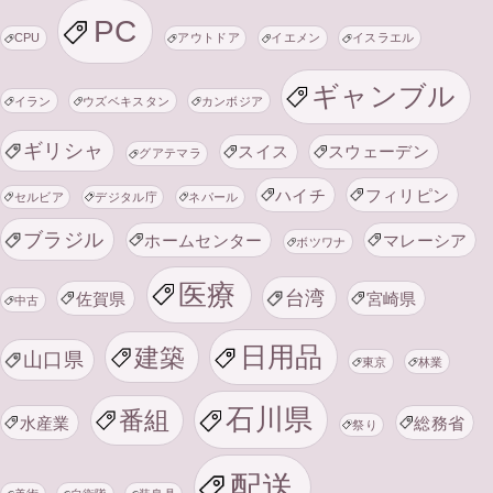
PC
CPU
アウトドア
イエメン
イスラエル
ギャンブル
イラン
ウズベキスタン
カンボジア
ギリシャ
スイス
スウェーデン
グアテマラ
ハイチ
フィリピン
セルビア
デジタル庁
ネパール
ブラジル
ホームセンター
マレーシア
ボツワナ
医療
台湾
佐賀県
宮崎県
中古
日用品
建築
山口県
東京
林業
石川県
番組
水産業
総務省
祭り
配送