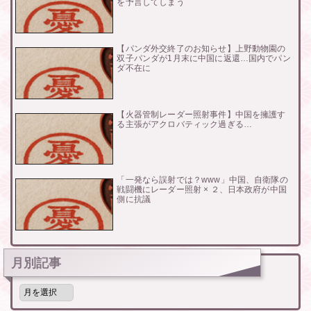
を予言してしまう
【パンダ外交終了のお知らせ】上野動物園の
双子パンダが1月末に中国に返還…国内でパン
ダ不在に
【火器管制レーダー照射事件】中国を擁護す
る主張がアクロバティック過ぎる…
「一発なら誤射では？www」中国、自衛隊の
戦闘機にレーダー照射 × ２、日本政府が中国
側に抗議
月別記事
月
別
記
事