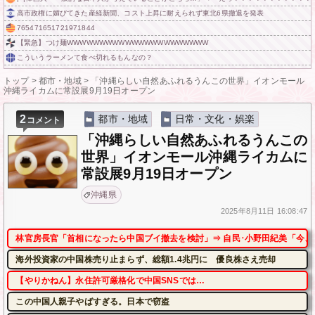
高市政権に媚びてきた産経新聞、コスト上昇に耐えられず東北6県撤退を発表
765471651721971844
【緊急】つけ麺WWWWWWWWWWWWWWWWWWWWWW
こういうラーメンて食べ切れるもんなの？
トップ
>
都市・地域
>
「沖縄らしい自然あふれるうんこの世界」イオンモール
沖縄ライカムに常設展9月19日オープン
2
都市・地域
日常・文化・娯楽
コメント
「沖縄らしい自然あふれるうんこの
世界」イオンモール沖縄ライカムに
常設展9月19日オープン
沖縄県
2025年
8月11日
16:08:47
林官房長官「首相になったら中国ブイ撤去を検討」⇒ 自民･小野田紀美「今、
海外投資家の中国株売り止まらず、総額1.4兆円に 優良株さえ売却
【やりかねん】永住許可厳格化で中国SNSでは…
この中国人親子やばすぎる。日本で窃盗