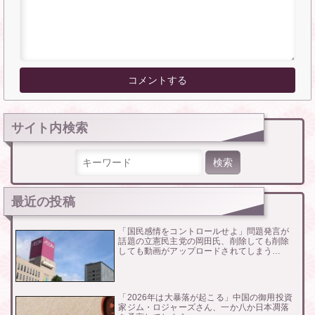
サイト内検索
検索:
最近の投稿
「国民感情をコントロールせよ」問題発言が
話題の立憲民主党の岡田氏、削除しても削除
しても動画がアップロードされてしまう…
「2026年は大暴落が起こる」中国の御用投資
家ジム・ロジャーズさん、一か八か日本凋落