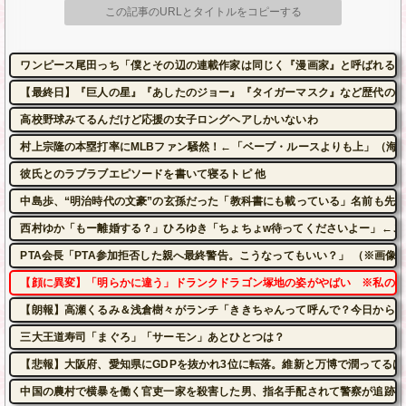
この記事のURLとタイトルをコピーする
ワンピース尾田っち「僕とその辺の連載作家は同じく『漫画家』と呼ばれるけ
【最終日】『巨人の星』『あしたのジョー』『タイガーマスク』など歴代の有名
高校野球みてるんだけど応援の女子ロングヘアしかいないわ
村上宗隆の本塁打率にMLBファン騒然！←「ベーブ・ルースよりも上」（海
彼氏とのラブラブエピソードを書いて寝るトピ 他
中島歩、“明治時代の文豪”の玄孫だった「教科書にも載っている」名前も先祖
西村ゆか「もー離婚する？」ひろゆき「ちょちょw待ってくださいよー」←こ
PTA会長「PTA参加拒否した親へ最終警告。こうなってもいい？」 （※画像あ
【顔に異変】「明らかに違う」ドランクドラゴン塚地の姿がやばい ※私の本
【朗報】高瀬くるみ＆浅倉樹々がランチ「ききちゃんって呼んで？今日から友
三大王道寿司「まぐろ」「サーモン」あとひとつは？
【悲報】大阪府、愛知県にGDPを抜かれ3位に転落。維新と万博で潤ってるは
中国の農村で横暴を働く官吏一家を殺害した男、指名手配されて警察が追跡す