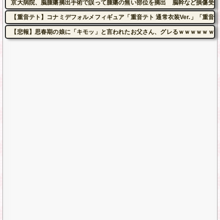
京大病院、脳腫瘍摘出手術で誤って腫瘍の無い部位を摘出 脳幹など損傷受け
【重音テト】コナミデフォルメフィギュア「重音テト 通常衣装Ver.」「重音テト
【悲報】思春期の娘に「キモッ」と言われたお父さん、グレるｗｗｗｗｗｗｗ