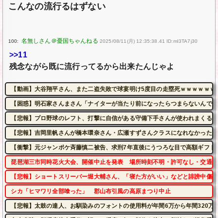
こんなの流行るはずない
100:
2025/08/11(月) 12:35:38.41 ID:mI3TA7j30
>>11
残念ながら既に流行ってるから出来たんじゃよ
【動画】大谷翔平さん、また二盗失敗で球宴明け5度目の走塁死ｗｗｗｗｗｗ
【困惑】明石家さんまさん「ナイターが当たり前になったらつまらないんです
【悲報】プロ野球のレフト、打撃に自信がある守備下手さんが使われまくるｗ
【悲報】吉岡里帆さんが橋本環奈さん・広瀬すずさんクラスになれなかった理
【衝撃】元ジャンポケ斉藤慎二被告、求刑7年直後にうつろな目で高額ギフト
琵琶湖三市同時花火大会、開催中止を発表 場所時刻不明・許可なし・交通整
【悲報】ショートスリーパー堀大輔さん、「寝た方がいい」などと誹謗中傷さ
シカ「ヒマワリ全部喰った」 郡山布引風の高原まつり中止
【悲報】太鼓の達人、お馴染みのフォントの使用料が年間6万から年間320万