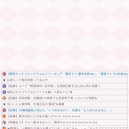
【重音テト】コナミデフォルメフィギュア「重音テト 通常衣装Ver.」「重音テト SV衣装Ver
お前らって毎日何食ってるんや
【急募】カープ『暗黒時代一歩手前』を現状打破するために何が必要？
彼氏とのラブラブエピソードを書いて寝るトピ 他
【悲報】高市内閣、消費税1％表明でも支持率下落 →ついに６割割れ
元いいとも青年隊、中居正広の”素顔”を暴露
【悲報】16歳強盗殺人犯さん「いつ出れるの？」弁護士「もう出られません」→
【画像】東京の街ごとの女の違いがヤバいｗｗｗｗｗｗ
【画像あり】スケ〇過ぎるタイツ、発売ｗｗｗｗｗｗｗｗｗｗｗｗｗ
|●|韓国人「一般的な日本人が考えていることがこちら…」→「えっ？？？？？？？？？？？