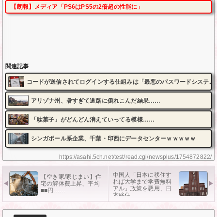
【朗報】メディア「PS6はPS5の2倍超の性能に」
関連記事
コードが送信されてログインする仕組みは「最悪のパスワードシステム
アリゾナ州、暑すぎて道路に倒れこんだ結果……
「駄菓子」がどんどん消えていってる模様……
シンガポール系企業、千葉・印西にデータセンターｗｗｗｗｗ
https://asahi.5ch.net/test/read.cgi/newsplus/1754872822/
中国人「日本に移住す
【空き家/家じまい】住
れば大学まで学費無料
宅の解体費上昇、平均
アル」政策を悪用、日
■■円……
本移住