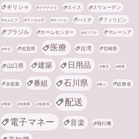
ギリシャ
スイス
スウェーデン
グアテマラ
ハイチ
フィリピン
セルビア
デジタル庁
ネパール
ブラジル
ホームセンター
マレーシア
ボツワナ
医療
台湾
佐賀県
宮崎県
中古
日用品
建築
山口県
東京
林業
石川県
番組
水産業
総務省
祭り
配送
美術
自衛隊
装身具
電子マネー
音楽
飛行機