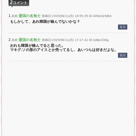
2
コメント
1.
憂国の名無士
名前:
投稿日:2025/08/11(月) 16:55:35
ID:A0NzU2MDA
もしかして、あれ韓国が絡んでないかな？
返信
2.
憂国の名無士
名前:
投稿日:2025/08/11(月) 17:17:41
ID:IyMjc4ODg
おれも韓国が絡んでると思った。
マキグ.ソの形のアイスとか売ってるし、あいつらは好きだよな。
返信