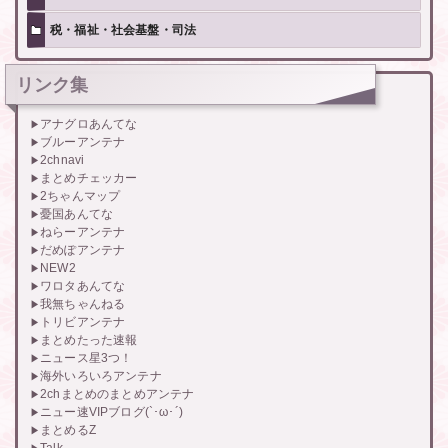
税・福祉・社会基盤・司法
リンク集
アナグロあんてな
ブルーアンテナ
2chnavi
まとめチェッカー
2ちゃんマップ
憂国あんてな
ねらーアンテナ
だめぽアンテナ
NEW2
ワロタあんてな
我無ちゃんねる
トリビアンテナ
まとめたった速報
ニュース星3つ！
海外いろいろアンテナ
2chまとめのまとめアンテナ
ニュー速VIPブログ(`･ω･´)
まとめるZ
Talk