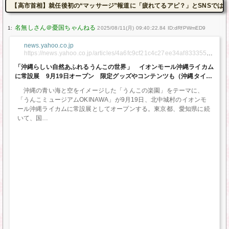
【高市首相】就任後初の“マッサージ”報道に「疲れてるアピ？」とSNSでは一
1:
2025/08/11(月) 09:40:22.84 ID:dRfPWmED9
news.yahoo.co.jp
https://news.yahoo.co.jp/articles/4a6fc9cf21c4c27ee34af833355ba
de34290e998
「沖縄らしい自然あふれるうんこの世界」 イオンモール沖縄ライカム
に常設展 9月19日オープン 限定グッズやコンテンツも（沖縄タイム
ス） – Yahoo!ニュース
沖縄の青い海と空をイメージした「うんこの楽園」をテーマに、
「うんこミュージアムOKINAWA」が9月19日、北中城村のイオンモ
ール沖縄ライカムに常設展としてオープンする。東京都、愛知県に続
いて、国