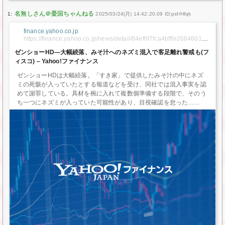
1:
2025/03/24(月) 14:42:20.09 ID:psf/Hfqk
finance.yahoo.co.jp
https://finance.yahoo.co.jp/news/detail/84ef6f7fca4bfffe266460123
227d0041ab0fcb4
ゼンショーHD—大幅続落、みそ汁へのネズミ混入で客足離れ警戒も(フ
ィスコ) – Yahoo!ファイナンス
ゼンショーHDは大幅続落。「すき家」で提供したみそ汁の中にネズ
ミの死骸が入っていたとする報道などを受け、同社では混入事実を認
めて謝罪している。具材を椀に入れて複数個準備する段階で、そのう
ち一つにネズミが入っていた可能性があり、目視確認を怠った…