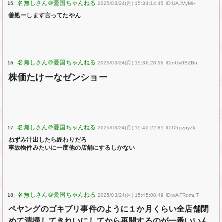
15:
2025/03/24(月) 15:34:14.45 ID:UAJVyMi+
善処ーします言ってたやん
16:
2025/03/24(月) 15:36:28.56 ID:nUy0BZBn
株価たけーなゼンショー
17:
2025/03/24(月) 15:40:22.81 ID:D5gzpyZk
ねずみ汁出したら終わりだろ
事故物件みたいに一度他の店舗にするしかない
18:
2025/03/24(月) 15:45:08.49 ID:wAFRqmuT
ペヤングのゴキブリ事件のように１か月くらい全店舗閉
めて清掃してきれいにしてから再開するのが一番いいん