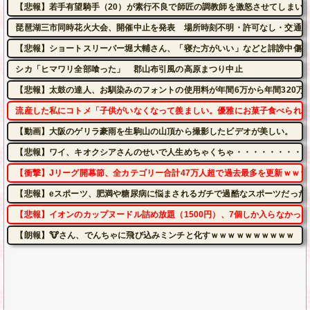
【悲報】若手有望騎手（20）が素行不良で師匠の調教師を激怒させてしまい
琵琶湖三市同時花火大会、開催中止を発表 場所時刻不明・許可なし・交通整
【悲報】ショートスリーパー堀大輔さん、「寝た方がいい」などと誹謗中傷さ
シカ「ヒマワリ全部喰った」 郡山布引風の高原まつり中止
【悲報】太鼓の達人、お馴染みのフォントの使用料が年間6万から年間320万
流産した私にコトメ「子供がいなくなって羨ましい。優雅にお菓子食べられる
【動画】大阪のゲリラ豪雨を生駒山の山頂から撮影したビデオが美しい。
【悲報】ワイ、キオクシアさんのせいで人生めちゃくちゃ・・・・・・・・・
【衝撃】Jリーグ開幕節、全カテゴリー合計47万人超で過去最多を更新ｗｗｗ
【悲報】eスポーツ、肥満や糖尿病に悩まされるガチで過酷なスポーツだった
【悲報】イオンのカップヌードル詰め放題（1500円）、7個しか入らなかっ
【朗報】🐮さん、でんちゃに飛び込みミンチと化すｗｗｗｗｗｗｗｗｗｗ