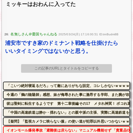
ミッキーはおわんに入ってた
26:
2025/03/24(月) 17:16:00.51 ID:tmBudm8B
浦安市ですき家のドミナント戦略を仕掛けたら
いいタイミングではないかと思う。
この記事のURLとタイトルをコピーする
「こいつ絶対寝返るだろ」って敵にありがちな設定、コレしかないｗｗｗｗ
今週の「鵺の陰陽師」感想、妹が侮辱された事に激昂する学郎、また腕が吹っ
彼は聖剣に転生するようです 第十二章後編その17 メタれ神冥！ ボコれ運
「中国の高速鉄道は静か・揺れない」との親中派の主張、実際に高速鉄道を利
【疑問】「監視カメラに映らない服」の使い道が犯罪以外思いつかないｗｗｗ
イオンモール爆発事故「避難後は戻らない」マニュアル機能せず 「貴重品OK」