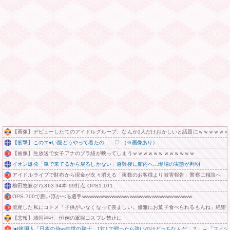
【画像】デビューしたてのアイドルグループ、なんか1人だけおかしいと話題にｗｗｗｗｗｗ
【衝撃】このエ●い服どうやって着たの……♡ （※画像あり）
【画像】生放送で女子アナのブラ紐が映ってしまうｗｗｗｗｗｗｗｗｗｗｗｗ
イオン爆発「車で来てるから戻るしかない」避難後に館内へ…現場の実態が判明
アイドルライブで財布から現金が次々消える「複数のお客様より被害報告」警察に相談へ
柳田悠岐(27).363 34本 99打点 OPS1.101
OPS.700で思い浮かべる選手wwwwwwwwwwwwwwwwwwwwwwwwwwwwww
流産した私にコトメ「子供がいなくなって羨ましい。優雅にお菓子食べられるもんね」絶望
【悲報】靖国神社、恒例の軍服コスプレ禁止に
|●|韓国人「日本の侍vs中世の騎士、1対1で戦ったら強いのはどっちなんだ…？」→「フィジカ