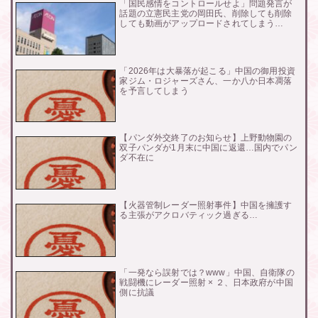
「国民感情をコントロールせよ」問題発言が
話題の立憲民主党の岡田氏、削除しても削除
しても動画がアップロードされてしまう…
「2026年は大暴落が起こる」中国の御用投資
家ジム・ロジャーズさん、一か八か日本凋落
を予言してしまう
【パンダ外交終了のお知らせ】上野動物園の
双子パンダが1月末に中国に返還…国内でパン
ダ不在に
【火器管制レーダー照射事件】中国を擁護す
る主張がアクロバティック過ぎる…
「一発なら誤射では？www」中国、自衛隊の
戦闘機にレーダー照射 × ２、日本政府が中国
側に抗議