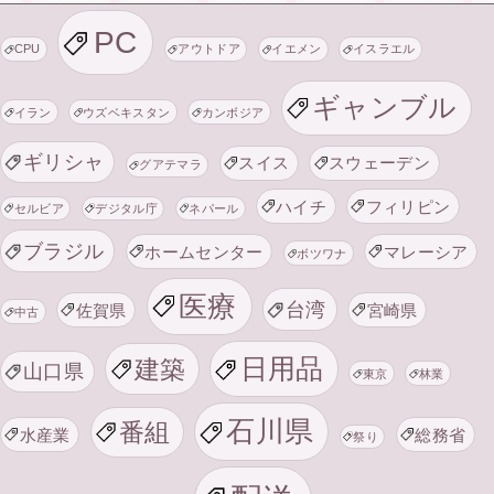
PC
CPU
アウトドア
イエメン
イスラエル
ギャンブル
イラン
ウズベキスタン
カンボジア
ギリシャ
スイス
スウェーデン
グアテマラ
ハイチ
フィリピン
セルビア
デジタル庁
ネパール
ブラジル
ホームセンター
マレーシア
ボツワナ
医療
台湾
佐賀県
宮崎県
中古
日用品
建築
山口県
東京
林業
石川県
番組
水産業
総務省
祭り