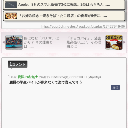
Apple、8月のスマホ販売で3位に転落。2位はもちろん……
「お好み焼き・焼きそば・たこ焼店」の倒産が6倍に……
https://egg.5ch.net/test/read.cgi/bizplus/1742794940/
船はなぜ「パナマ」ば
「チョコパイ」、過去
かり？ その理由と
最高売り上げ。その理
は……
由とは
1
コメント
1.
憂国の名無士
名前:
投稿日:2025/03/24(月) 21:06:03
ID:IyNjk3MjU
腰掛の学生バイトが客来なくて楽で喜んでそう
返信