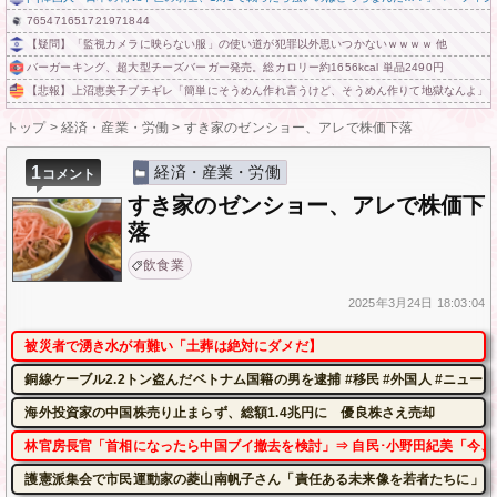
765471651721971844
【疑問】「監視カメラに映らない服」の使い道が犯罪以外思いつかないｗｗｗｗ 他
バーガーキング、超大型チーズバーガー発売。総カロリー約1656kcal 単品2490円
【悲報】上沼恵美子ブチギレ「簡単にそうめん作れ言うけど、そうめん作りて地獄なんよ」
トップ
>
経済・産業・労働
>
すき家のゼンショー、アレで株価下落
1
経済・産業・労働
コメント
すき家のゼンショー、アレで株価下
落
飲食業
2025年
3月24日
18:03:04
被災者で湧き水が有難い「土葬は絶対にダメだ】
銅線ケーブル2.2トン盗んだベトナム国籍の男を逮捕 #移民 #外国人 #ニュース
海外投資家の中国株売り止まらず、総額1.4兆円に 優良株さえ売却
林官房長官「首相になったら中国ブイ撤去を検討」⇒ 自民･小野田紀美「今、
護憲派集会で市民運動家の菱山南帆子さん「責任ある未来像を若者たちに」平