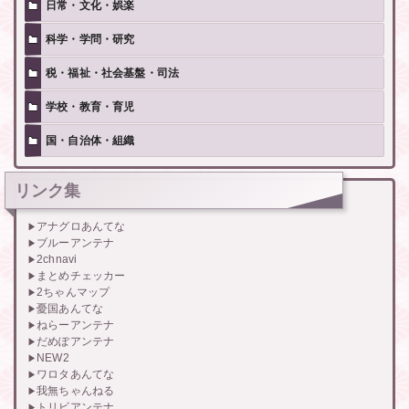
日常・文化・娯楽
科学・学問・研究
税・福祉・社会基盤・司法
学校・教育・育児
国・自治体・組織
リンク集
アナグロあんてな
ブルーアンテナ
2chnavi
まとめチェッカー
2ちゃんマップ
憂国あんてな
ねらーアンテナ
だめぽアンテナ
NEW2
ワロタあんてな
我無ちゃんねる
トリビアンテナ