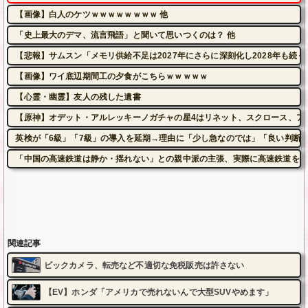
【画像】白人のケツｗｗｗｗｗｗｗｗ 他
「史上最大のデマ、流言飛語」と聞いて思いつくのは？ 他
【悲報】サムスン「メモリ供給不足は2027年にさらに深刻化し2028年も続く
【画像】ワイ底辺期間工の夕食がこちらｗｗｗｗｗ
【心霊・幽霊】友人の残した遺書
【原神】オデット・アルレッキーノガチャの星4はリネット、スクロース、ア
英検が「6級」「7級」の導入を延期→理由に「少し急なのでは」「良い判断
「中国の高速鉄道は静か・揺れない」との親中派の主張、実際に高速鉄道を利
関連記事
ビックカメラ、転売など不適切な免税販売は許さない
【EV】ホンダ「アメリカで売れないんで大型SUVやめます」