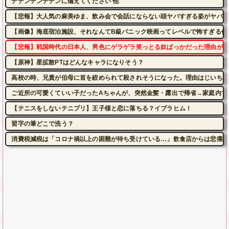
デデンデンデデンに備えてください 他
【悲報】大人気の麻美ゆま、飲み会で会話にならない頭ヤバすぎる姿がヤバかっ
【画像】海底宿泊施設、それなんてB級パニック映画ってレベルで怖すぎる件w
【悲報】戦国時代の日本人、男色にゲラゲラ笑っとる奴ばっかだった理由がこ
【原神】星拡散PTはどんなキャラになりそう？
高校の時、兄貴が伯母に首を絞められて殺されそうになった。理由はじいちゃ
ご近所の可愛くていい子だったAちゃんが、突然金髪・露出で帰省→家庭内で
【テニスをしないテニプリ】王子様と恋に落ちる？イブラヒム！
習字の筆どこで洗う？
消費税減税は「コロナ禍以上の困難が待ち受けている…」飲食店からは悲痛な声