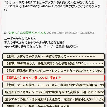
コンシューマ向けのスマホとかアップル以外売れるわけがないんだよ
ビジネス向けはMicrosoftがWindows Phoneで動かないとどうにもならな
い
30:
2023/05/15(月) 19:36:27.47 ID:Zo1dOlQb
ユーザーからしてみると
喜んで搾取されてるヤツの方が負け組だと思う
Appleの独り勝ちになったら、ユーザー全員負け組やなw
【悲報】お前らの手抜きカレーの作り方教えてｗｗｗｗｗｗｗｗｗｗ
【衝撃】NHK職員さん、番組出演者から性被害を受けPTSDに・・・・・・
【困惑】掃除機を買うんだがコードレスとコード有りではどっちがいいのかね
【動画あり】オタクに優しいJK、実在した
【悲報】ゲーム配信ユーチューバーさん、家賃8万円の部屋で深夜配信→管理
特定外来カミキリムシに1匹300円の賞金をかけた高崎市、初日に1170匹持
清水アキラの息子・清水良太郎さん死去で、落語家・柳家小はだが「いじめ」
【悲報】みい山の作者、自分の過去を消しまくる