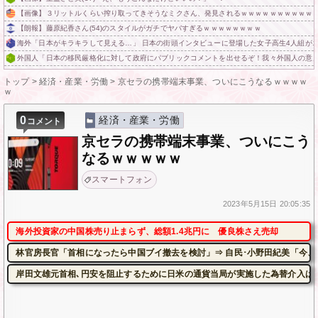
【画像】３リットルくらい搾り取ってきそうなミクさん、発見されるｗｗｗｗｗｗｗｗｗｗ
【朗報】藤原紀香さん(54)のスタイルがガチでヤバすぎるｗｗｗｗｗｗｗｗ
海外「日本がキラキラして見える…」 日本の街頭インタビューに登場した女子高生4人組が
外国人「日本の移民厳格化に対して政府にパブリックコメントを出せるぞ！我々外国人の意
トップ
>
経済・産業・労働
>
京セラの携帯端末事業、ついにこうなるｗｗｗｗ
ｗ
0
経済・産業・労働
コメント
京セラの携帯端末事業、ついにこう
なるｗｗｗｗｗ
スマートフォン
2023年
5月15日
20:05:35
海外投資家の中国株売り止まらず、総額1.4兆円に 優良株さえ売却
林官房長官「首相になったら中国ブイ撤去を検討」⇒ 自民･小野田紀美「今、
岸田文雄元首相､円安を阻止するために日米の通貨当局が実施した為替介入は