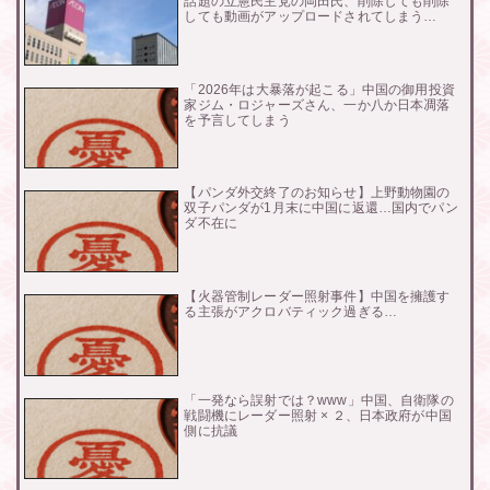
話題の立憲民主党の岡田氏、削除しても削除
しても動画がアップロードされてしまう…
「2026年は大暴落が起こる」中国の御用投資
家ジム・ロジャーズさん、一か八か日本凋落
を予言してしまう
【パンダ外交終了のお知らせ】上野動物園の
双子パンダが1月末に中国に返還…国内でパン
ダ不在に
【火器管制レーダー照射事件】中国を擁護す
る主張がアクロバティック過ぎる…
「一発なら誤射では？www」中国、自衛隊の
戦闘機にレーダー照射 × ２、日本政府が中国
側に抗議