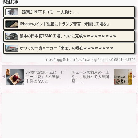
関連記事
【悲報】NTTドコモ、一人負け……
iPhoneのインド生産にトランプ苦言「米国に工場を」
熊本の日本初TSMC工場、ついに完成ｗｗｗｗｗｗｗｗｗ
かつての一流メーカー「東芝」の現在ｗｗｗｗｗｗｗｗ
https://egg.5ch.net/test/read.cgi/bizplus/1684144379/
JR横浜駅ホームに「ビ
チェーン居酒屋の「庄
ニール袋」の不審物、
や」、魚離れで大量閉
中身はなんと
店……