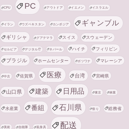
PC
CPU
アウトドア
イエメン
イスラエル
ギャンブル
イラン
ウズベキスタン
カンボジア
ギリシャ
スイス
スウェーデン
グアテマラ
ハイチ
フィリピン
セルビア
デジタル庁
ネパール
ブラジル
ホームセンター
マレーシア
ボツワナ
医療
台湾
佐賀県
宮崎県
中古
日用品
建築
山口県
東京
林業
石川県
番組
水産業
総務省
祭り
配送
美術
自衛隊
装身具