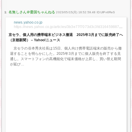
1:
2023/05/15(月) 18:52:59.48 ID:UlPn6ReS
news.yahoo.co.jp
https://news.yahoo.co.jp/articles/3b3e77f7073d3c3fd316459887ad
95e598211768
京セラ、個人用の携帯端末ビジネス撤退 2025年3月までに販売終了へ
（京都新聞） – Yahoo!ニュース
京セラの谷本秀夫社長は15日、個人向け携帯電話端末の販売から撤
退することを明らかにした。2025年3月までに個人販売を終了する見
通し。スマートフォンの高機能化で端末価格が上昇し、買い替え期間
が延び