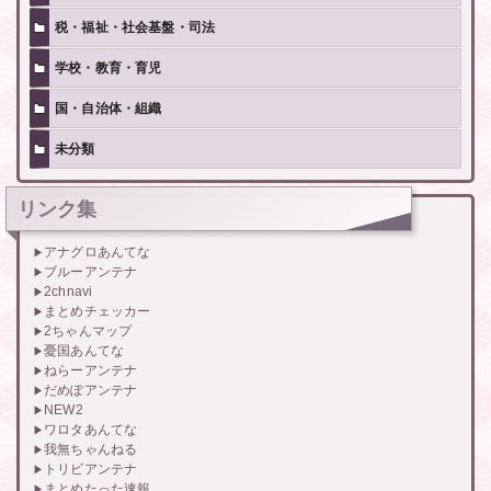
税・福祉・社会基盤・司法
学校・教育・育児
国・自治体・組織
未分類
リンク集
アナグロあんてな
ブルーアンテナ
2chnavi
まとめチェッカー
2ちゃんマップ
憂国あんてな
ねらーアンテナ
だめぽアンテナ
NEW2
ワロタあんてな
我無ちゃんねる
トリビアンテナ
まとめたった速報