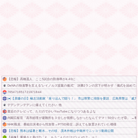
【悲報】髙橋遥人、ここ5試合の防御率が4.40に
DeNAの快進撃を支える”レイノルズ提案の儀式” 決勝2ランの宮下が明かす「儀式を始め
765471651721971844
|●|【原爆の日】極左活動家「座り込んで闘う！」 市は県警に排除を要請、広島県警は「威
デデンデンデデンに備えてください 他
最近のテレビって、ただのでかいYouTubeになりつつあるよな
内閣広報官「高市総理が避難所を３分しか視察しなかったなんてデマ！50分いたぞ😡」 →
NHK職員、番組出演者から性加害→PTSD発症…訴えても放置されていた模様
【悲報】熊本は猛暑と断水…その頃、茂木外相は中南米でニッコリ動画公開
【画像】重盛さと美(37)「え、もうこんなだけどいいの？」⇒！